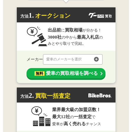
1.
オークション
方法
出品前
買取相場
に
が分かる！
3000社
最高入札店
の中から
の
みとやり取りで完結。
メーカー
愛車のメーカーを選択
愛車の買取相場を調べる
無料
2.
買取一括査定
方法
業界最大級の加盟店数！
最大12社
一括査定
の
で
高く売れる
愛車が
チャンス