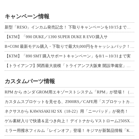
キャンペーン情報
新型「RESO」インカム発売記念！ 下取りキャンペーンを10/15まで延長して開
【KTM】「990 DUKE／1390 SUPER DUKE R EVO 購入サ
B+COM 最新モデル購入・下取りで最大9,000円をキャッシュバック！「B+F
【KTM】「890 SMT 購入サポートキャンペーン」を8/1～10/31まで実
【トライアンフ】関西最大規模「トライアンフ大阪東 開設準備室」がオープン！ 限定
カスタムパーツ情報
RPM から ホンダ GROM用エキゾーストシステム「RPM」が登場！（動画あり
カスタムスプロケットを見せる、Z900RS／CAFE用「スプロケットカバーフルキ
ネクサスから KAWASAKI H2 SX（18-22）用「ニーパッド」が発売！
ゲル素材入りで快適＆足つき向上！ デイトナから Vストローム250SX用「快適ロ
ミラー用撥水フィルム「レインオフ」登場！ キジマが新製品情報「KIJIMA NE