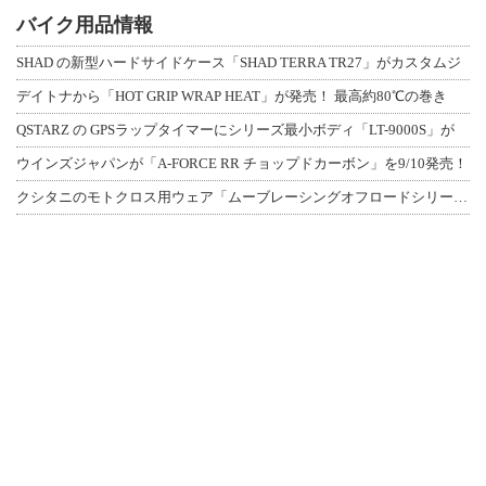
バイク用品情報
SHAD の新型ハードサイドケース「SHAD TERRA TR27」がカスタムジ
デイトナから「HOT GRIP WRAP HEAT」が発売！ 最高約80℃の巻き
QSTARZ の GPSラップタイマーにシリーズ最小ボディ「LT-9000S」が
ウインズジャパンが「A-FORCE RR チョップドカーボン」を9/10発売！
クシタニのモトクロス用ウェア「ムーブレーシングオフロードシリーズ」3アイテムが登