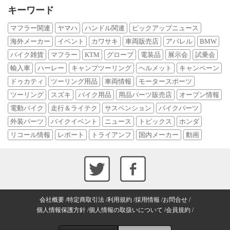
キーワード
マフラー関連
ヤマハ
ハンドル関連
ピックアップニュース
海外メーカー
イベント
カワサキ
車両販売店
アパレル
BMW
バイク雑貨
マフラー
KTM
グローブ
電装品
展示会
試乗会
輸入車
ハーレー
キャンプツーリング
ヘルメット
キャンペーン
ドゥカティ
ツーリング用品
車両情報
モータースポーツ
ツーリング
スズキ
バイク用品
用品パーツ販売店
オープン情報
電動バイク
走行＆ライテク
サスペンション
バイクパーツ
外装パーツ
バイクイベント
ニュース
トピックス
ホンダ
リコール情報
レポート
トライアンフ
国内メーカー
動画
会社概要
特定商取引法
利用規約
採用情報
お問合せ
個人情報保護方針
個人情報の取扱いについて
会員規約