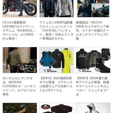
CE AAA規格取得
フリュガンの約870g軽量
南海部品 × JIGGYS
OXFORD のライディン
フルメッシュジャケット
SHOP のコラボウェア発
グデニム「MARSHAL／
「VENTURI／ベンチュ
売、ライダー仕様のクー
マーシャル」が LINKS
リ」発売！ 日本人ライダ
ルタッチライドウェア2
から発売！
ー専用設計モデル
種
ボンネビルにマッチす
【BMW】2026 梅雨対策
【BMW】2026年夏の新
る、MOTONE
ギアが登場、ゴアテック
作アイテムが登場、軽量
CUSTOMS の「コーチジ
ス採用ウェアや冷却ベス
サマージャケットやスニ
ャケット」がプロトから
トなど6アイテム
ーカー・リュックまで7
発売
点