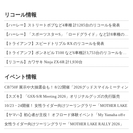
リコール情報
【ハーレー】ストリートボブなど4車種 計1285台のリコールを発表
【ハーレー】「スポーツスターS」「ロードグライド」など計8車種のリコールを発表
【トライアンフ】スピードトリプル RX のリコールを発表
【トライアンフ】ボンネビル T100 など6車種計3,753台のリコールを発表
【リコール】カワサキ Ninja ZX-6R 計1,930台
イベント情報
CB750F 展示や大抽選会も！ 8/22開催「2026グッドスマイルミーティン
【スズキ】「GSX-S/R Meeting 2026」オリジナルグッズの先行販売
10/23・24開催！ 女性ライダー向けツーリングラリー「MOTHER LAKE
【ヤマハ】初心者が主役！ オフロード体験イベント「My Yamaha off-r
女性ライダー向けツーリングラリー「MOTHER LAKE RALLY 2026」