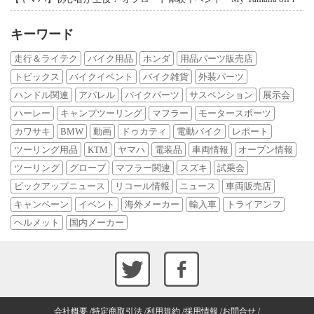
キーワード
走行＆ライテク
バイク用品
ホンダ
用品パーツ販売店
トピックス
バイクイベント
バイク雑貨
外装パーツ
ハンドル関連
アパレル
バイクパーツ
サスペンション
展示会
ハーレー
キャンプツーリング
マフラー
モータースポーツ
カワサキ
BMW
動画
ドゥカティ
電動バイク
レポート
ツーリング用品
KTM
ヤマハ
電装品
車両情報
オープン情報
ツーリング
グローブ
マフラー関連
スズキ
試乗会
ピックアップニュース
リコール情報
ニュース
車両販売店
キャンペーン
イベント
海外メーカー
輸入車
トライアンフ
ヘルメット
国内メーカー
会社概要
特定商取引法
利用規約
採用情報
お問合せ