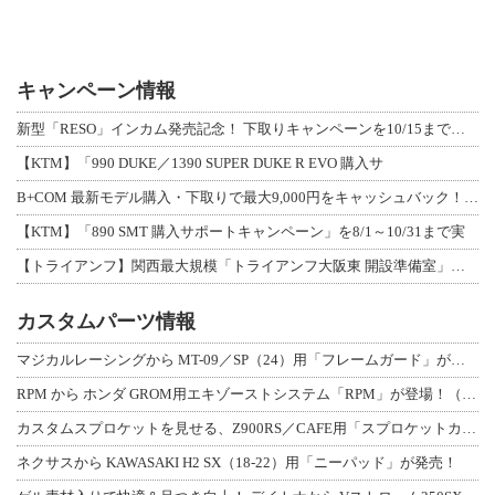
キャンペーン情報
新型「RESO」インカム発売記念！ 下取りキャンペーンを10/15まで延長して開
【KTM】「990 DUKE／1390 SUPER DUKE R EVO 購入サ
B+COM 最新モデル購入・下取りで最大9,000円をキャッシュバック！「B+F
【KTM】「890 SMT 購入サポートキャンペーン」を8/1～10/31まで実
【トライアンフ】関西最大規模「トライアンフ大阪東 開設準備室」がオープン！ 限定
カスタムパーツ情報
マジカルレーシングから MT-09／SP（24）用「フレームガード」が登場！
RPM から ホンダ GROM用エキゾーストシステム「RPM」が登場！（動画あり
カスタムスプロケットを見せる、Z900RS／CAFE用「スプロケットカバーフルキ
ネクサスから KAWASAKI H2 SX（18-22）用「ニーパッド」が発売！