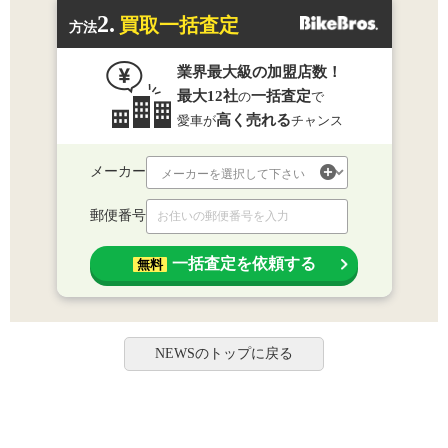
2.
買取一括査定
方法
業界最大級の加盟店数！
最大12社
一括査定
の
で
高く売れる
愛車が
チャンス
メーカー
郵便番号
一括査定を依頼する
無料
NEWSのトップに戻る