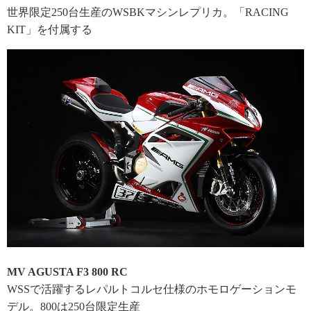
世界限定250台生産のWSBKマシンレプリカ。「RACING
KIT」を付属する
MV AGUSTA F3 800 RC
WSSで活躍するレパルトコルセ仕様のホモロゲーションモ
デル。800は250台限定生産