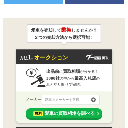
乗換
愛車を売却して
しませんか？
２つの売却方法から選択可能！
1.
オークション
方法
出品前
買取相場
に
が分かる！
3000社
最高入札店
の中から
の
みとやり取りで完結。
メーカー
愛車のメーカーを選択
愛車の買取相場を調べる
無料