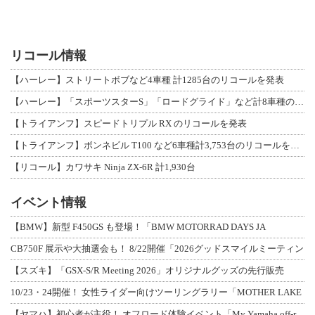
リコール情報
【ハーレー】ストリートボブなど4車種 計1285台のリコールを発表
【ハーレー】「スポーツスターS」「ロードグライド」など計8車種のリコールを発表
【トライアンフ】スピードトリプル RX のリコールを発表
【トライアンフ】ボンネビル T100 など6車種計3,753台のリコールを発表
【リコール】カワサキ Ninja ZX-6R 計1,930台
イベント情報
【BMW】新型 F450GS も登場！「BMW MOTORRAD DAYS JA
CB750F 展示や大抽選会も！ 8/22開催「2026グッドスマイルミーティン
【スズキ】「GSX-S/R Meeting 2026」オリジナルグッズの先行販売
10/23・24開催！ 女性ライダー向けツーリングラリー「MOTHER LAKE
【ヤマハ】初心者が主役！ オフロード体験イベント「My Yamaha off-r