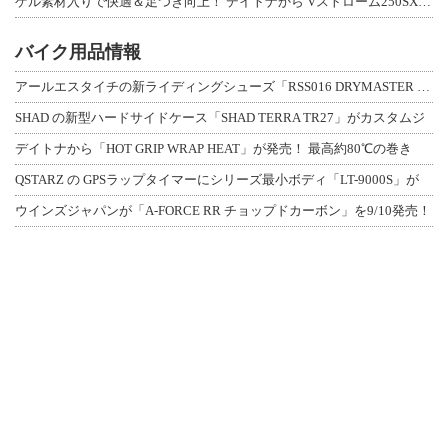
ゲル素材入りで快適＆足つき向上！ デイトナから Vストローム250SX用「快適ロ
バイク用品情報
アールエスタイチの新ライディングシューズ「RSS016 DRYMASTER スト
SHAD の新型ハードサイドケース「SHAD TERRA TR27」がカスタムジ
デイトナから「HOT GRIP WRAP HEAT」が発売！ 最高約80℃の巻き
QSTARZ の GPSラップタイマーにシリーズ最小ボディ「LT-9000S」が
ウインズジャパンが「A-FORCE RR チョップドカーボン」を9/10発売！