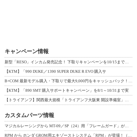
キャンペーン情報
新型「RESO」インカム発売記念！ 下取りキャンペーンを10/15まで延長して開
【KTM】「990 DUKE／1390 SUPER DUKE R EVO 購入サ
B+COM 最新モデル購入・下取りで最大9,000円をキャッシュバック！「B+F
【KTM】「890 SMT 購入サポートキャンペーン」を8/1～10/31まで実
【トライアンフ】関西最大規模「トライアンフ大阪東 開設準備室」がオープン！ 限定
カスタムパーツ情報
マジカルレーシングから MT-09／SP（24）用「フレームガード」が登場！
RPM から ホンダ GROM用エキゾーストシステム「RPM」が登場！（動画あり