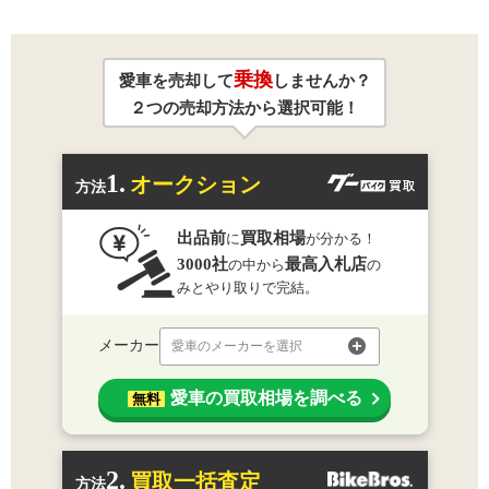
乗換
愛車を売却して
しませんか？
２つの売却方法から選択可能！
1.
オークション
方法
出品前
買取相場
に
が分かる！
3000社
最高入札店
の中から
の
みとやり取りで完結。
メーカー
愛車のメーカーを選択
愛車の買取相場を調べる
無料
2.
買取一括査定
方法