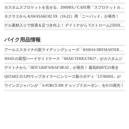
カスタムスプロケットを見せる、Z900RS／CAFE用「スプロケットカバーフルキ
ネクサスから KAWASAKI H2 SX（18-22）用「ニーパッド」が発売！
ゲル素材入りで快適＆足つき向上！ デイトナから Vストローム250SX用「快適ロ
バイク用品情報
アールエスタイチの新ライディングシューズ「RSS016 DRYMASTER スト
SHAD の新型ハードサイドケース「SHAD TERRA TR27」がカスタムジ
デイトナから「HOT GRIP WRAP HEAT」が発売！ 最高約80℃の巻き
QSTARZ の GPSラップタイマーにシリーズ最小ボディ「LT-9000S」が
ウインズジャパンが「A-FORCE RR チョップドカーボン」を9/10発売！