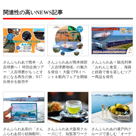
関連性の高いNEWS記事
さんふらわあで熊本・人
さんふらわあが熊本南部
さんふらわあ × 観光列車
吉球磨へ！ 特別企画ツア
「人吉球磨地域」の魅力
「おれんじ食堂」、海路
ー「人吉球磨がもっとす
を発信！ 大阪でPRイベ
と鉄路で食を楽しむツア
きになる再生の旅」9/17
ント＆船内フェアを開催
ー商品を発売
出発分を販売中
さんふらわあ初の「さん
さんふらわあ大阪発クル
さんふらわあの瀬戸内ク
ふらわあ切り絵御船印」
ーズにて、知覧茶ワーク
ルーズで楽しむ「オーデ