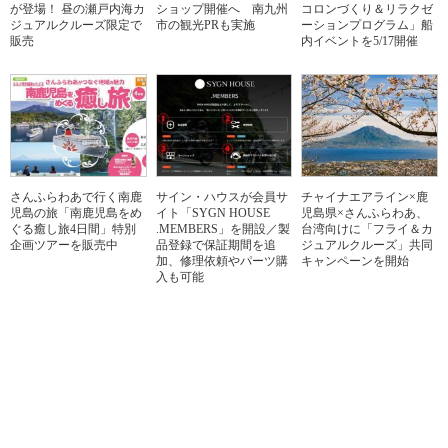
が登場！ 昼の瀬戸内海カ
ショップ開催へ 南九州
コロンづくり＆リラクゼ
ジュアルクルーズ限定で
市の観光PRも実施
ーションプログラム」船
販売
内イベントを5/17開催
さんふらわあで行く南鹿
サイン・ハウスが会員サ
チャイナエアライン×鹿
児島の旅「南鹿児島をめ
イト「SYGN HOUSE
児島県×さんふらわあ、
ぐる癒し旅4日間」特別
.MEMBERS」を開設／製
台湾向けに「フライ＆カ
企画ツアーを販売中
品登録で保証期間を追
ジュアルクルーズ」共同
加、修理依頼やパーツ購
キャンペーンを開始
入も可能