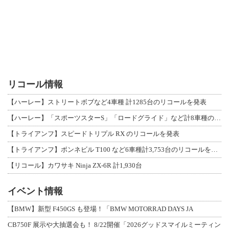
リコール情報
【ハーレー】ストリートボブなど4車種 計1285台のリコールを発表
【ハーレー】「スポーツスターS」「ロードグライド」など計8車種のリコールを発表
【トライアンフ】スピードトリプル RX のリコールを発表
【トライアンフ】ボンネビル T100 など6車種計3,753台のリコールを発表
【リコール】カワサキ Ninja ZX-6R 計1,930台
イベント情報
【BMW】新型 F450GS も登場！「BMW MOTORRAD DAYS JA
CB750F 展示や大抽選会も！ 8/22開催「2026グッドスマイルミーティン