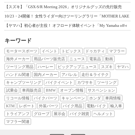
【スズキ】「GSX-S/R Meeting 2026」オリジナルグッズの先行販売
10/23・24開催！ 女性ライダー向けツーリングラリー「MOTHER LAKE
【ヤマハ】初心者が主役！ オフロード体験イベント「My Yamaha off-r
キーワード
モータースポーツ
イベント
トピックス
ドゥカティ
マフラー
海外メーカー
用品パーツ販売店
ニュース
電装品
動画
ツーリング用品
ハーレー
ピックアップニュース
スズキ
ヤマハ
ハンドル関連
国内メーカー
アパレル
走行＆ライテク
キャンプツーリング
バイクイベント
カワサキ
ツーリング
試乗会
車両販売店
BMW
オープン情報
サスペンション
リコール情報
バイクパーツ
キャンペーン
ホンダ
車両情報
KTM
レポート
外装パーツ
バイク用品
電動バイク
輸入車
トライアンフ
グローブ
展示会
バイク雑貨
ヘルメット
マフラー関連