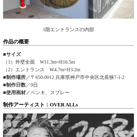
1階エントランスの内部
作品の概要
■サイズ
（1）外壁全面 W11.3m×H16.5m
（2）エントランス W4.7m×H3.2m
■制作場所
／〒650-0012 兵庫県神戸市中央区北長狭7-1-2
■制作日数
／9日
■使用画材
／ペンキ、スプレー
制作アーティスト：OVER ALLs