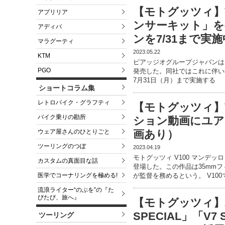
【モトグッツィ】V7
アプリリア
ンサーキット」を発
アディバ
ンを7/31まで実施
マラグーティ
2023.05.22
KTM
ピアッジオグループジャパンは V7
PGO
発売した。同社ではこれに伴い導
7月31日（月）まで実施する
ショートコラム集
レトロバイク・グラフティ
【モトグッツィ】
バイク乗りの勘所
ション動画にユア
ウェア屋さんのひとりごと
画あり）
ツーリングのつぼ
2023.04.19
モトグッツィ V100 マンデ
カスタムの真面目な話
登場した。この作品は35mm
医学でコーナリングを極める!
が監督を務めるという。 V100
流浪ライター“のぶを”の『た
びたび、旅へ』
【モトグッツィ】2
SPECIAL」「V7
ツーリング