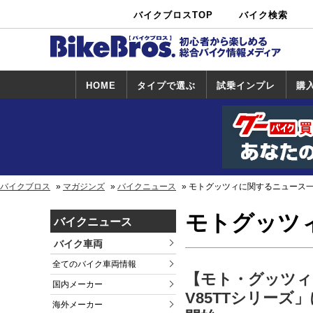
バイクブロスTOP
バイク検索
中古バイ
カタログ検
ショップ検
ク・新車検
索
索
索
HOME
タイプで選ぶ
試乗インプレ
購
スポーツ＆ネ
原付＆ミニバ
アメリカン＆
ビッグスクー
オフロード
試乗インプレ
ホンダ
ヤマハ
スズキ
カワサキ
ハーレー
BMW
トライアンフ
ドゥカティ
購
ホ
ヤ
ス
カ
イキッド
イク
クルーザー
ター
一覧
一
バイクブロス
マガジンズ
バイクニュース
モトグッツィに関するニュース
モトグッツ
バイクニュース
バイク車両
全てのバイク車両情報
【モト・グッツィ】
国内メーカー
V85TTシリーズ
海外メーカー