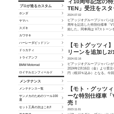
ィ10周年記念の特別
プロが造るカスタム
TEN」受注をス
ホンダ
2024.07.02
ピアッジオグループジャパンは
ヤマハ
周年を記念した特別仕様車「V7 
スズキ
始した。同車両は V7ストーン
カワサキ
ハーレーダビッドソン
【モトグッツィ】「
ドゥカティ
リーンを追加し2/
トライアンフ
2024.02.16
ピアッジオグループジャパンが、
BMW Motorrad
2024年2月16日（金）より受
ロイヤルエンフィールド
円（税10％込み）となる。今
メンテナンス
【モト・グッツィ
メンテナンス一覧
ーな特別仕様車「V7
サンメカのためのツール100
選
売！
セット工具の次はこれ!!
2023.11.01