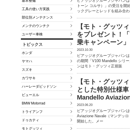
ピアッジオグループジャパンは特別
基本整備
トーン コルサ）」の受注を開
工具の使い方実践
ックグレーとレッドを組み合わ
部位別メンテナンス
【モト・グッツィ
メンテのウンチク
をプレゼント！「V1
ユーザー車検
乗キャンペーン」を
トピックス
2023.10.30
ホンダ
ピアッジオグループジャパンは20
の期間「V100 Mandell
ヤマハ
ンはモト・グッツィ正規販
スズキ
カワサキ
【モト・グッツィ】
ハーレーダビッドソン
とした特別仕様車「MO
ビューエル
Mandello Aviaz
BMW Motorrad
2023.06.20
ピアッジオグループジャパンは特別仕様
トライアンフ
Aviazione Navale（
ドゥカティ
開始した。メー
モトグッツィ