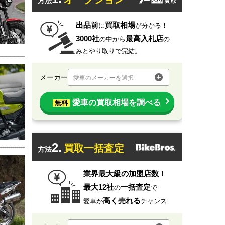
方法
出品前
買取相場
に
が分かる！
3000社
最高入札店
の中から
の
みとやり取りで完結。
メーカー
愛車のメーカーを選択
愛車の買取相場を調べる
無料
2.
買取一括査定
方法
業界最大級の加盟店数！
最大12社
一括査定
の
で
高く売れる
愛車が
チャンス