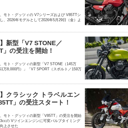
モト・グッツィの V7シリーズおよび V85TTシ
2026年モデルとして2026年5月29日（金）よ
新型「V7 STONE／
ORT」の受注を開始！
モト・グッツィの新型「V7 STONE（145万
（151万8,000円）」「V7 SPORT（スポルト／159万
】クラシック トラベルエン
85TT」の受注スタート！
、モト・グッツィの新型「V85TT」の受注を開始
3ccの Vツインエンジンに可変バルブタイミング
向上させた