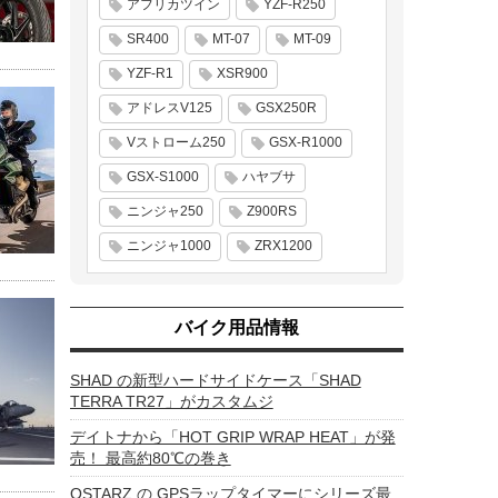
アフリカツイン
YZF-R250
SR400
MT-07
MT-09
YZF-R1
XSR900
アドレスV125
GSX250R
Vストローム250
GSX-R1000
GSX-S1000
ハヤブサ
ニンジャ250
Z900RS
ニンジャ1000
ZRX1200
バイク用品情報
SHAD の新型ハードサイドケース「SHAD
TERRA TR27」がカスタムジ
デイトナから「HOT GRIP WRAP HEAT」が発
売！ 最高約80℃の巻き
QSTARZ の GPSラップタイマーにシリーズ最