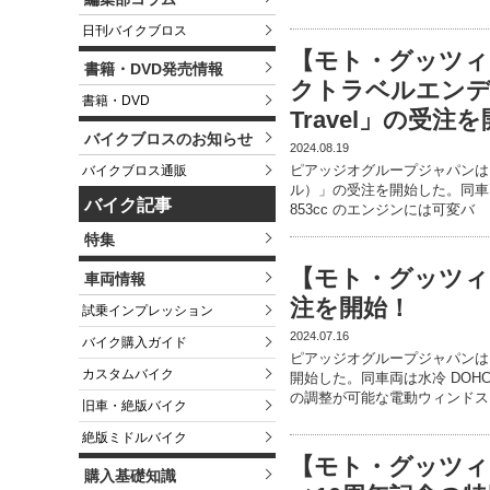
日刊バイクブロス
【モト・グッツィ
書籍・DVD発売情報
クトラベルエンデュ
書籍・DVD
Travel」の受注
バイクブロスのお知らせ
2024.08.19
ピアッジオグループジャパンは、モ
バイクブロス通販
ル）」の受注を開始した。同車両
バイク記事
853cc のエンジンには可変バ
特集
【モト・グッツィ
車両情報
注を開始！
試乗インプレッション
2024.07.16
バイク購入ガイド
ピアッジオグループジャパンは
カスタムバイク
開始した。同車両は水冷 DOHC
の調整が可能な電動ウィンドス
旧車・絶版バイク
絶版ミドルバイク
【モト・グッツィ
購入基礎知識