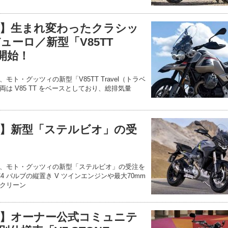
】生まれ変わったクラシッ
ーロ／新型「V85TT
を開始！
ト・グッツィの新型「V85TT Travel（トラベ
は V85 TT をベースとしており、総排気量
】新型「ステルビオ」の受
、モト・グッツィの新型「ステルビオ」の受注を
4 バルブの縦置き V ツインエンジンや最大70mm
クリーン
】オーナー公式コミュニテ