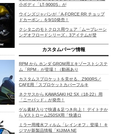
小ボディ「LT-9000S」が
ウインズジャパンが「A-FORCE RR チョップ
ドカーボン」を9/10発売！
クシタニのモトクロス用ウェア「ムーブレーシ
ングオフロードシリーズ」3アイテムが登
カスタムパーツ情報
RPM から ホンダ GROM用エキゾーストシステ
ム「RPM」が登場！（動画あり
カスタムスプロケットを見せる、Z900RS／
CAFE用「スプロケットカバーフルキ
ネクサスから KAWASAKI H2 SX（18-22）用
「ニーパッド」が発売！
ゲル素材入りで快適＆足つき向上！ デイトナか
ら Vストローム250SX用「快適ロ
ミラー用撥水フィルム「レインオフ」登場！ キ
ジマが新製品情報「KIJIMA NE