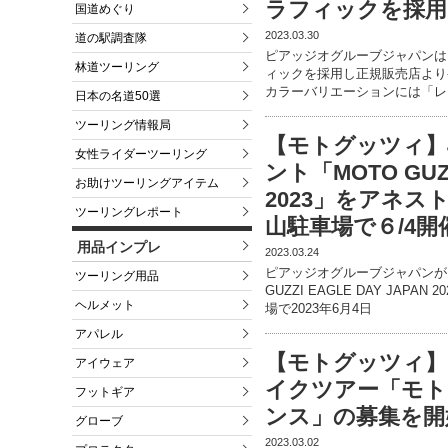
ラフィックを採用
国道めぐり
2023.03.30
道の駅調査隊
ピアッジオグルーブジャパンは
林道ツーリング
ィックを採用し正規販売店より発売
カラーバリエーションには「レ
日本の名道50選
ツーリング情報局
【モトグッツィ】
女性ライダーツーリング
ント「MOTO GUZZ
お助けツーリングアイテム
2023」をアネ
ツーリングレポート
山駐車場で６/4開
用品インプレ
2023.03.24
ピアッジオグルーブジャパンが
ツーリング用品
GUZZI EAGLE DAY JA
ヘルメット
場で2023年6月4日
アパレル
【モトグッツィ】
アイウェア
イクツアー「モト
フットギア
ンス」の募集を開
グローブ
2023.03.02