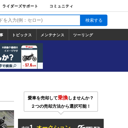
ライダーズサポート
コミュニティ
ライダーズサポート
バイク輸送
バイクガレージライ
バイク車両保険
ロードサービス
バイク試乗
コミュニティ
日記
ツーリング
カスタム
TOP
フ
TOP
事
トピックス
メンテナンス
ツーリング
トピックス
ホンダ
ヤマハ
スズキ
カワサキ
ハーレーダ
BMW
ドゥカティ
トライアン
メンテナンス
基本整備
部位別メンテ
工具の使い方
ツール100選
メンテのうん
一覧
ビッドソン
フ
一覧
ちく
乗換
愛車を売却して
しませんか？
２つの売却方法から選択可能！
1.
オークション