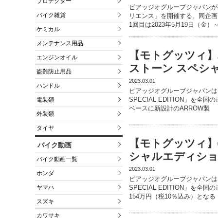
プロテクター
ピアッジオグループジャパンが
バイク雑貨
リエンス」を開催する。同企画
1回目は2023年5月19日（金）
ケミカル
メンテナンス用品
【モトグッツィ】
エンジンオイル
ストーン スペシ
盗難防止用品
2023.03.01
ハンドル
ピアッジオグルーブジャパンはモ
SPECIAL EDITION」を
電装類
ベースに新設計のARROW製
外装類
タイヤ
【モトグッツィ】
バイク動画
シャルエディショ
バイク動画一覧
2023.03.01
ホンダ
ピアッジオグルーブジャパンはモ
ヤマハ
SPECIAL EDITION」
154万円（税10％込み）となる
スズキ
カワサキ