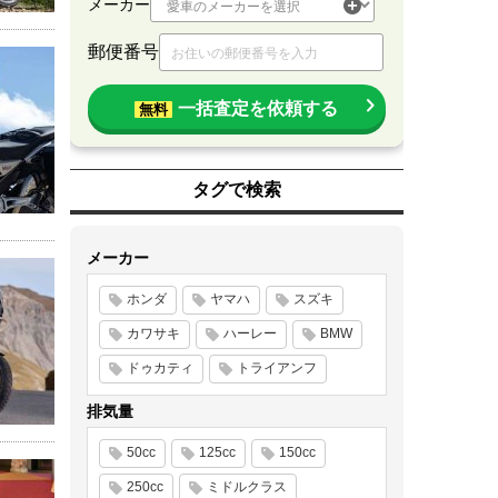
メーカー
郵便番号
一括査定を依頼する
無料
タグで検索
メーカー
ホンダ
ヤマハ
スズキ
カワサキ
ハーレー
BMW
ドゥカティ
トライアンフ
排気量
50cc
125cc
150cc
250cc
ミドルクラス