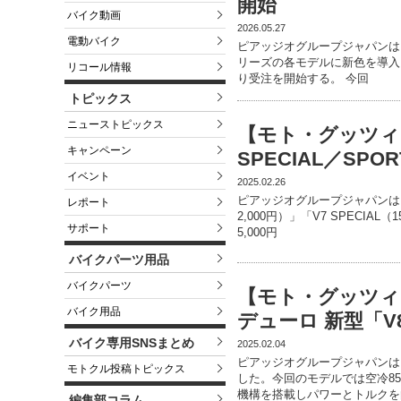
開始
バイク動画
2026.05.27
電動バイク
ピアッジオグループジャパンは、
リーズの各モデルに新色を導入し、
リコール情報
り受注を開始する。 今回
トピックス
ニューストピックス
【モト・グッツィ】
キャンペーン
SPECIAL／SP
イベント
2025.02.26
ピアッジオグループジャパンは、
レポート
2,000円）」「V7 SPECIAL
サポート
5,000円
バイクパーツ用品
バイクパーツ
【モト・グッツィ
バイク用品
デューロ 新型「V
バイク専用SNSまとめ
2025.02.04
ピアッジオグループジャパンは
モトクル投稿トピックス
した。今回のモデルでは空冷85
機構を搭載しパワーとトルクを
編集部コラム