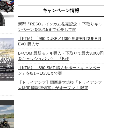
キャンペーン情報
新型「RESO」インカム発売記念！ 下取りキャ
ンペーンを10/15まで延長して開
【KTM】「990 DUKE／1390 SUPER DUKE R
EVO 購入サ
B+COM 最新モデル購入・下取りで最大9,000円
をキャッシュバック！「B+F
【KTM】「890 SMT 購入サポートキャンペー
ン」を8/1～10/31まで実
【トライアンフ】関西最大規模「トライアンフ
大阪東 開設準備室」がオープン！ 限定