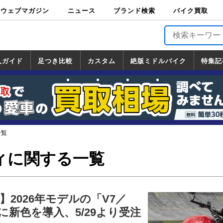
ウェブマガジン
ニュース
ブランド検索
バイク買取
バイクブロス・
原付＆ミニバイ
スポーツ＆ネイ
アメリカン＆ツ
ビッグスクータ
オフロード
バージンハーレ
バージンBMW
バージンドゥカ
バージントライ
ニュース
車両情報
イベント
キャンペ
トピック
バイク用
バイクパ
書籍・
サポート
お知らせ
ブランドを検
ブランドボイ
バイク買取
マガジンズ
ク
キッド
アラー
ー
ー
ティ
アンフ
TOP
ーン
ス
品
ーツ
DVD
索
ス
入ガイド
足つき比較
カスタム
絶版ミドルバイク
特集記
入ガイド
ンダ
マハ
ズキ
ワサキ
カスタム
ホンダ
ヤマハ
スズキ
カワサキ
道の駅調査隊
ツーリング情報局
日本の道50選
国道めぐり
林道ツーリング
絶版ミドルバイク
ホンダ
ヤマハ
スズキ
カワサキ
覧
一覧
一覧
一覧
ィに関する一覧
2026年モデルの「V7／
」に新色を導入、5/29より受注