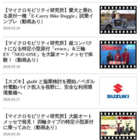
【マイクロモビリティ研究所】愛犬と乗れ
る原付一種「E-Carry Bike Doggie」試乗イ
ンプレ（動画あり）
2026.03.24
【マイクロモビリティ研究所】超コンパク
トになる特定小型原付「evuco」＆三輪
EV「NEO-ONE」を大阪オートメッセで体
験！（動画あり）
2026.03.18
【スズキ】glafit と協業検討を開始／ペダル
付電動バイク投入を視野に、安全な利用環
境整備へ
2026.03.17
【マイクロモビリティ研究所】大阪オート
メッセで発見！ 四輪タイプの特定小型原付
に乗ってみた（動画あり）
2026.03.10