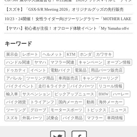
【スズキ】「GSX-S/R Meeting 2026」オリジナルグッズの先行販売
10/23・24開催！ 女性ライダー向けツーリングラリー「MOTHER LAKE
【ヤマハ】初心者が主役！ オフロード体験イベント「My Yamaha off-r
キーワード
展示会
レポート
ヘルメット
KTM
ホンダ
カワサキ
ハンドル関連
ヤマハ
マフラー関連
キャンペーン
オープン情報
ドゥカティ
イベント
電動バイク
電装品
用品パーツ販売店
アパレル
ツーリング用品
車両販売店
キャンプツーリング
バイクイベント
走行＆ライテク
バイクパーツ
リコール情報
輸入車
サスペンション
ピックアップニュース
BMW
ハーレー
バイク雑貨
トライアンフ
国内メーカー
動画
海外メーカー
ツーリング
グローブ
モータースポーツ
トピックス
ニュース
スズキ
外装パーツ
試乗会
バイク用品
マフラー
車両情報