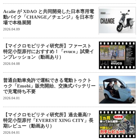
Acalie が XDAO と共同開発した日本専用電
動バイク「CHANGE／チェンジ」を日本市
場で本格展開
2026.04.09
【マイクロモビリティ研究所】ファースト
特定小型原付におすすめ！「evuco」試乗イ
ンプレッション（動画あり）
2026.04.08
普通自動車免許で運転できる電動トゥクト
ゥク「Emobi」販売開始、交換式バッテリー
で充電待ち不要
2026.04.01
【マイクロモビリティ研究所】過去最高!?
特定小型原付「EVEREST XING CITY」長
期レビュー（動画あり）
2026.04.01