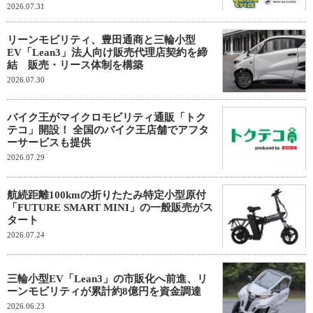
2026.07.31
リーンモビリティ、豊田通商と三輪小型
EV「Lean3」法人向け販売代理店契約を締
結 販売・リース体制を構築
2026.07.30
バイク王がマイクロモビリティ通販「トク
テコ」開設！ 全国のバイク王店舗でアフタ
ーサービスも提供
2026.07.29
航続距離100kmの折りたたみ特定小型原付
「FUTURE SMART MINI」の一般販売がス
タート
2026.07.24
三輪小型EV「Lean3」の市販化へ前進、リ
ーンモビリティが累計約8億円を資金調達
2026.06.23