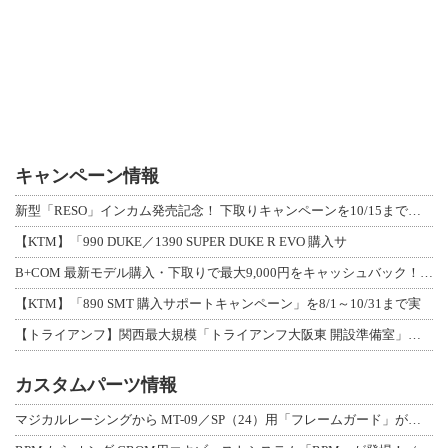
キャンペーン情報
新型「RESO」インカム発売記念！ 下取りキャンペーンを10/15まで延長して開
【KTM】「990 DUKE／1390 SUPER DUKE R EVO 購入サ
B+COM 最新モデル購入・下取りで最大9,000円をキャッシュバック！「B+F
【KTM】「890 SMT 購入サポートキャンペーン」を8/1～10/31まで実
【トライアンフ】関西最大規模「トライアンフ大阪東 開設準備室」がオープン！ 限定
カスタムパーツ情報
マジカルレーシングから MT-09／SP（24）用「フレームガード」が登場！