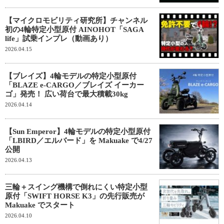
【マイクロモビリティ研究所】チャンネル
初の4輪特定小型原付 AINOHOT「SAGA
life」試乗インプレ（動画あり）
2026.04.15
【ブレイズ】4輪モデルの特定小型原付
「BLAZE e-CARGO／ブレイズ イーカー
ゴ」発売！ 広い荷台で最大積載30kg
2026.04.14
【Sun Emperor】4輪モデルの特定小型原付
「LBIRD／エルバード」を Makuake で4/27
公開
2026.04.13
三輪＋スイング機構で倒れにくい特定小型
原付「SWIFT HORSE K3」の先行販売が
Makuake でスタート
2026.04.10