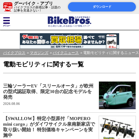
グーバイク・アプリ
ダウンロード
バイクブロスの新着記事・話題の
記事を見逃さない！
バイクブロス
マガジンズ
バイクニュース
電動モビリティに関するニュース
電動モビリティに関する一覧
三輪ソーラーEV「スリールオータ」が欧州
の型式認証取得、限定30台の記念モデルを
発売
2026.08.06
【SWALLOW】特定小型原付「MOPERO
mini cargo」がダイワサイクル泉南新家店で
取り扱い開始！ 特別価格キャンペーンを実
施中