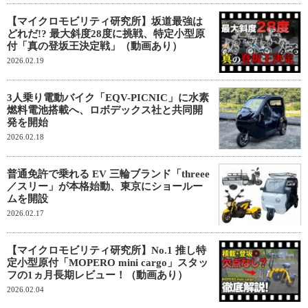
【マイクロモビリティ研究所】坂道最強は
どれだ!? 最大斜度28度に挑戦、特定小型原
付「真の登坂王決定戦」（動画あり）
2026.02.19
3⼈乗り電動バイク「EQV-PICNIC」に水素
燃料電池搭載へ、ロボデックス社と共同開
発を開始
2026.02.18
普通免許で乗れる EV 三輪ブランド「threee
／スリー」が本格始動、東京にショールー
ムを開設
2026.02.17
【マイクロモビリティ研究所】No.1 推し特
定小型原付「MOPERO mini cargo」スタッ
フの1ヵ月長期レビュー！（動画あり）
2026.02.04