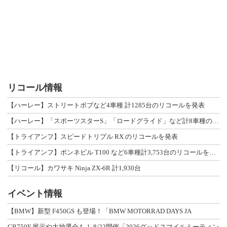
リコール情報
【ハーレー】ストリートボブなど4車種 計1285台のリコールを発表
【ハーレー】「スポーツスターS」「ロードグライド」など計8車種のリコールを発表
【トライアンフ】スピードトリプル RX のリコールを発表
【トライアンフ】ボンネビル T100 など6車種計3,753台のリコールを発表
【リコール】カワサキ Ninja ZX-6R 計1,930台
イベント情報
【BMW】新型 F450GS も登場！「BMW MOTORRAD DAYS JA
CB750F 展示や大抽選会も！ 8/22開催「2026グッドスマイルミーティン