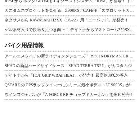
RPM から ホンダ GROM用エキゾーストシステム「RPM」が登場！（動画あり
カスタムスプロケットを見せる、Z900RS／CAFE用「スプロケットカバーフルキ
ネクサスから KAWASAKI H2 SX（18-22）用「ニーパッド」が発売！
ゲル素材入りで快適＆足つき向上！ デイトナから Vストローム250SX用「快適ロ
バイク用品情報
アールエスタイチの新ライディングシューズ「RSS016 DRYMASTER スト
SHAD の新型ハードサイドケース「SHAD TERRA TR27」がカスタムジ
デイトナから「HOT GRIP WRAP HEAT」が発売！ 最高約80℃の巻き
QSTARZ の GPSラップタイマーにシリーズ最小ボディ「LT-9000S」が
ウインズジャパンが「A-FORCE RR チョップドカーボン」を9/10発売！