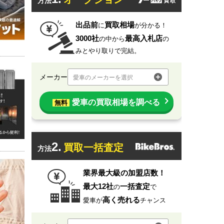
方法
出品前
買取相場
に
が分かる！
3000社
最高入札店
の中から
の
みとやり取りで完結。
メーカー
愛車のメーカーを選択
愛車の買取相場を調べる
無料
2.
買取一括査定
方法
業界最大級の加盟店数！
最大12社
一括査定
の
で
高く売れる
愛車が
チャンス