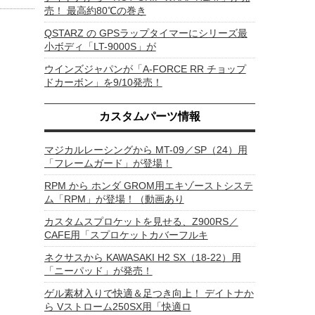
売！ 最高約80℃の巻き
QSTARZ の GPSラップタイマーにシリーズ最
小ボディ「LT-9000S」が
ウインズジャパンが「A-FORCE RR チョップ
ドカーボン」を9/10発売！
カスタムパーツ情報
マジカルレーシングから MT-09／SP（24）用
「フレームガード」が登場！
RPM から ホンダ GROM用エキゾーストシステ
ム「RPM」が登場！（動画あり
カスタムスプロケットを見せる、Z900RS／
CAFE用「スプロケットカバーフルキ
ネクサスから KAWASAKI H2 SX（18-22）用
「ニーパッド」が発売！
ゲル素材入りで快適＆足つき向上！ デイトナか
ら Vストローム250SX用「快適ロ