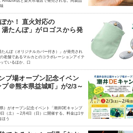
）に Amazon店と楽天市場店で発売される。同製品
味
ぽか！ 直火対応の
カ 湯たんぽ」がロゴスから発
 湯たんぽ（オリジナルカバー付き）」が発売され
の老舗であるマルカとのコラボレーションアイテ
っているほか、口
ンプ場オープン記念イベン
プ＠熊本県益城町」が2/3～
県）がオープン記念イベント「潮井DEキャンプ
月3日（土）～2月4日（日）に開催する。料金は1サ
日はほう