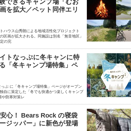
験できるキャンプ場「むお
画を拡大／ペット同伴エリ
およびゲストハウス山秀朗による地域活性化プロジェクト
の区画が拡大される。同施設は別名「無音地区」
限定の完
イトなっぷに冬キャンに特
る「冬キャンプ場特集」ペ
なっぷ に「冬キャンプ場特集」ページがオープン
独自に策定した「冬でも快適かつ楽しくキャンプ
電源や防寒対策レ
！ Bears Rock の寝袋
ージッパー」に新色が登場