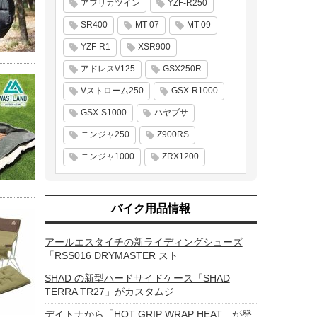
アフリカツイン
YZF-R250
SR400
MT-07
MT-09
YZF-R1
XSR900
アドレスV125
GSX250R
Vストローム250
GSX-R1000
GSX-S1000
ハヤブサ
ニンジャ250
Z900RS
ニンジャ1000
ZRX1200
バイク用品情報
アールエスタイチの新ライディングシューズ
「RSS016 DRYMASTER スト
SHAD の新型ハードサイドケース「SHAD
TERRA TR27」がカスタムジ
デイトナから「HOT GRIP WRAP HEAT」が発