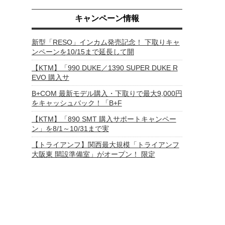
キャンペーン情報
新型「RESO」インカム発売記念！ 下取りキャ
ンペーンを10/15まで延長して開
【KTM】「990 DUKE／1390 SUPER DUKE R
EVO 購入サ
B+COM 最新モデル購入・下取りで最大9,000円
をキャッシュバック！「B+F
【KTM】「890 SMT 購入サポートキャンペー
ン」を8/1～10/31まで実
【トライアンフ】関西最大規模「トライアンフ
大阪東 開設準備室」がオープン！ 限定