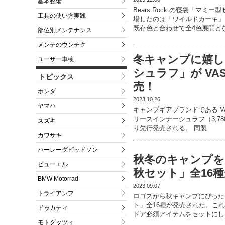
基本整備
Bears Rock の寝袋「マ
工具の使い方実践
場したのは「ワイルドカーキ」
既存色と合わせて全4色展開と
部位別メンテナンス
メンテのウンチク
冬キャンプに嬉し
ユーザー車検
シュラフ」が VAS
トピックス
売！
ホンダ
2023.10.26
ヤマハ
キャンプギアブランドである V
リースインナーシュラフ（3,78
スズキ
り先行発売される。 同製
カワサキ
ハーレーダビッドソン
秋冬のキャンプをお
ビューエル
秋セット」全16
BMW Motorrad
2023.09.07
トライアンフ
ロゴスから秋キャンプにぴったり
ト」全16種が発売された。こ
ドゥカティ
ドア必須アイテムをセットにし
モトグッツィ