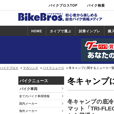
バイクブロスTOP
バイク検索
中古バイ
カタログ検
ショップ検
ク・新車検
索
索
索
HOME
タイプで選ぶ
試乗インプレ
購
スポーツ＆ネ
原付＆ミニバ
アメリカン＆
ビッグスクー
オフロード
試乗インプレ
ホンダ
ヤマハ
スズキ
カワサキ
ハーレー
BMW
トライアンフ
ドゥカティ
購
ホ
ヤ
ス
カ
イキッド
イク
クルーザー
ター
一覧
一
バイクブロス
マガジンズ
バイクニュース
冬キャンプに関するニュース一
冬キャンプ
バイクニュース
バイク車両
全てのバイク車両情報
冬キャンプの底冷
国内メーカー
マット「TRI-F
海外メーカー