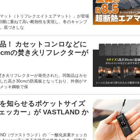
8エアマット（トリフレクエイトエアマット）」が登場
3層に重ねて高い断熱性を実現し、冬のキャンプ
。底づきしな
品！ カセットコンロなどに
0cmの焚き火リフレクターが
の焚き火リフレクターが発売された。同製品はカセ
した高さ30cmの防風板となっており、外側がマ
メッキ鋼板で保
を知らせるポケットサイズ
ッカー」が VASTLAND か
LAND（ヴァストランド）の「一酸化炭素チェッカ