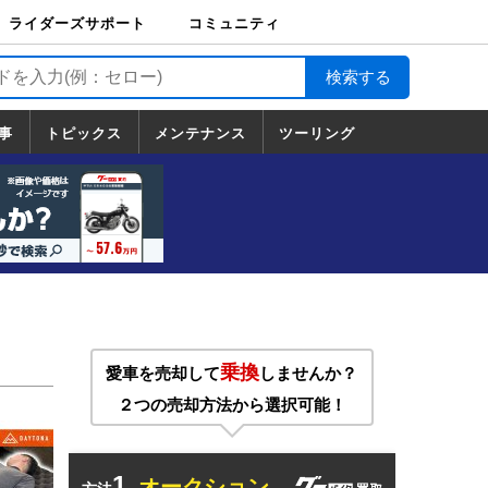
ライダーズサポート
コミュニティ
ライダーズサポート
バイク輸送
バイクガレージライ
バイク車両保険
ロードサービス
バイク試乗
コミュニティ
日記
ツーリング
カスタム
TOP
フ
TOP
事
トピックス
メンテナンス
ツーリング
トピックス
ホンダ
ヤマハ
スズキ
カワサキ
ハーレーダ
BMW
ドゥカティ
トライアン
メンテナンス
基本整備
部位別メンテ
工具の使い方
ツール100選
メンテのうん
一覧
ビッドソン
フ
一覧
ちく
乗換
愛車を売却して
しませんか？
２つの売却方法から選択可能！
1.
オークション