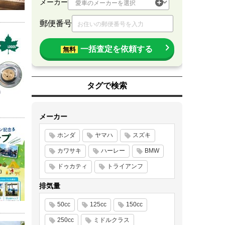
メーカー
郵便番号
一括査定を依頼する
無料
タグで検索
メーカー
ホンダ
ヤマハ
スズキ
カワサキ
ハーレー
BMW
ドゥカティ
トライアンフ
排気量
50cc
125cc
150cc
250cc
ミドルクラス