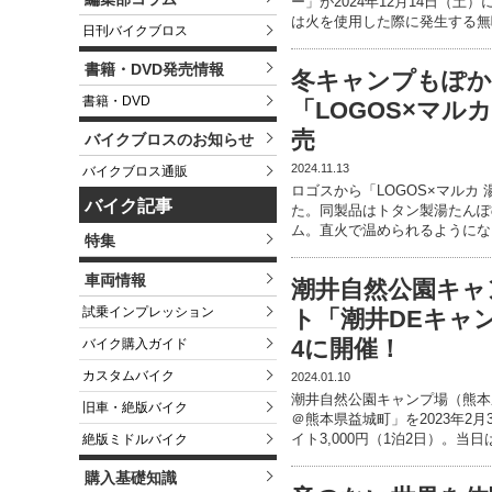
ー」が2024年12月14日（土
は火を使用した際に発生する無
日刊バイクブロス
書籍・DVD発売情報
冬キャンプもぽか
書籍・DVD
「LOGOS×マル
売
バイクブロスのお知らせ
2024.11.13
バイクブロス通販
ロゴスから「LOGOS×マルカ
バイク記事
た。同製品はトタン製湯たんぽ
ム。直火で温められるようにな
特集
車両情報
潮井自然公園キャ
試乗インプレッション
ト「潮井DEキャン
4に開催！
バイク購入ガイド
カスタムバイク
2024.01.10
潮井自然公園キャンプ場（熊本
旧車・絶版バイク
＠熊本県益城町」を2023年2
イト3,000円（1泊2日）。当
絶版ミドルバイク
購入基礎知識