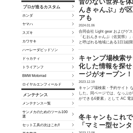
音のない世界を体
プロが造るカスタム
んきゃんぷ」が区
ホンダ
アも
ヤマハ
2024.01.06
合同会社 Light gear 
スズキ
「むおんきゃんぷ（佐賀県）」
カワサキ
と呼ばれる地域にある1日1組
ハーレーダビッドソン
キャンプ場検索サ
ドゥカティ
化した情報を探せ
トライアンフ
ージがオープン！
BMW Motorrad
2023.12.19
ロイヤルエンフィールド
キャンプ場検索・予約サイト 
した。同ページでは、なっぷが
メンテナンス
ができる6要素」として AC 
メンテナンス一覧
サンメカのためのツール100
冬キャンもこれで安心
選
「マミー型センタ
セット工具の次はこれ!!
2023.12.08