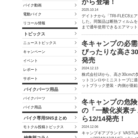
から登場！
バイク動画
2025.10.14
電動バイク
デイトナから「TRI-FLEC
した。同製品は断熱フィルムを
リコール情報
まで通年使用できるエアマット
トピックス
冬キャンプの必需
ニューストピックス
ぴったりな高さ3
キャンペーン
発売
イベント
2024.12.13
レポート
株式会社UIから、高さ30cm
サポート
ットコンロやミニストーブに適
ットブラック塗装・内側が亜鉛
バイクパーツ用品
バイクパーツ
冬キャンプの危険
バイク用品
の「一酸化炭素チェ
ら12/14発売！
バイク専用SNSまとめ
2024.12.06
モトクル投稿トピックス
キャンプギアブランド VAST
編集部コラム