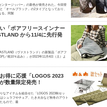
ミー型センタージッパー」の新色が発売された。今回登
と「オールブラック」の2タイプとなっており、
なる。同製
い「ボアフリースインナー
TLAND から11/4に先行発
ASTLAND（ヴァストランド）の新製品「ボアフ
0円／税10％込み）」が2023年11月4日（土）よ
得に応援「LOGOS 2023
種が数量限定発売！
なアイテムを組合せた「LOGOS 2023秋セッ
れはシュラフやチェア、たき火台など秋冬のアウト
たもので、最