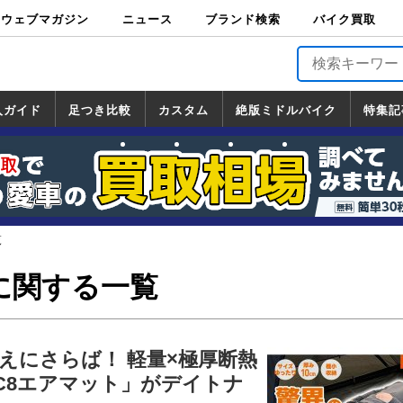
ウェブマガジン
ニュース
ブランド検索
バイク買取
バイクブロス・
原付＆ミニバイ
スポーツ＆ネイ
アメリカン＆ツ
ビッグスクータ
オフロード
バージンハーレ
バージンBMW
バージンドゥカ
バージントライ
ニュース
車両情報
イベント
キャンペ
トピック
バイク用
バイクパ
書籍・
サポート
お知らせ
ブランドを検
ブランドボイ
バイク買取
マガジンズ
ク
キッド
アラー
ー
ー
ティ
アンフ
TOP
ーン
ス
品
ーツ
DVD
索
ス
入ガイド
足つき比較
カスタム
絶版ミドルバイク
特集記
入ガイド
ンダ
マハ
ズキ
ワサキ
カスタム
ホンダ
ヤマハ
スズキ
カワサキ
道の駅調査隊
ツーリング情報局
日本の道50選
国道めぐり
林道ツーリング
絶版ミドルバイク
ホンダ
ヤマハ
スズキ
カワサキ
覧
一覧
一覧
覧
に関する一覧
えにさらば！ 軽量×極厚断熱
LEC8エアマット」がデイトナ