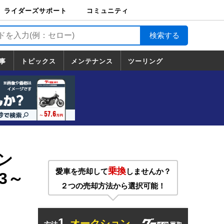
ライダーズサポート
コミュニティ
ライダーズサポート
バイク輸送
バイクガレージライ
バイク車両保険
ロードサービス
バイク試乗
コミュニティ
日記
ツーリング
カスタム
TOP
フ
TOP
事
トピックス
メンテナンス
ツーリング
トピックス
ホンダ
ヤマハ
スズキ
カワサキ
ハーレーダ
BMW
ドゥカティ
トライアン
メンテナンス
基本整備
部位別メンテ
工具の使い方
ツール100選
メンテのうん
一覧
ビッドソン
フ
一覧
ちく
ン
乗換
愛車を売却して
しませんか？
3～
２つの売却方法から選択可能！
1.
オークション