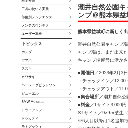
基本整備
潮井自然公園キ
工具の使い方実践
ンプ＠熊本県益
部位別メンテナンス
メンテのウンチク
熊本県益城町に新しく出
ユーザー車検
トピックス
潮井自然公園キャンプ場
ャンプ場は、まだ出来た
ホンダ
キャンプ場運営に活かさ
ヤマハ
スズキ
■開催日
／2023年2月
カワサキ
・チェックイン／12:00
ハーレーダビッドソン
・チェックアウト／11:0
ビューエル
■集合場所
／潮井自然公
BMW Motorrad
■料金
／1サイト3,000
トライアンフ
※1サイト／9×9ｍ芝生
ドゥカティ
※6人目以降は1名追加
モトグッツィ