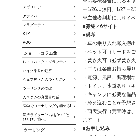
※お客様都合によるキャ
アプリリア
～1/26…無料、1/27～
アディバ
※主催者判断によりイベ
マラグーティ
■募集
／6サイト
KTM
■備考
PGO
・車の乗り入れ搬入搬出
・ペット可（リードをご
ショートコラム集
・焚き火可（必ず焚き火
レトロバイク・グラフティ
・ゴミは各自お持ち帰り
バイク乗りの勘所
・電源、風呂、調理場な
ウェア屋さんのひとりごと
・トイレ、水道あり（キ
ツーリングのつぼ
・キャンプに必要な備品
カスタムの真面目な話
・冷え込むことが予想さ
医学でコーナリングを極める!
・雨天決行（荒天時は、
流浪ライター“のぶを”の『た
ます。）
びたび、旅へ』
■お申し込み
ツーリング