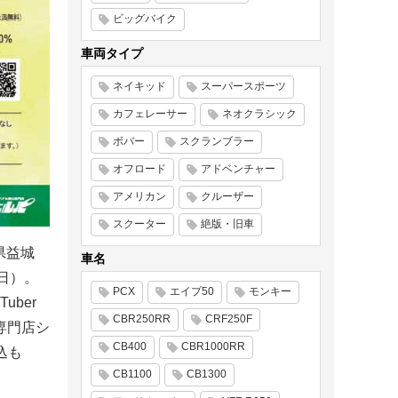
ビッグバイク
車両タイプ
ネイキッド
スーパースポーツ
カフェレーサー
ネオクラシック
ボバー
スクランブラー
オフロード
アドベンチャー
アメリカン
クルーザー
スクーター
絶版・旧車
県益城
車名
2日）。
PCX
エイプ50
モンキー
ber
CBR250RR
CRF250F
専門店シ
CB400
CBR1000RR
込も
CB1100
CB1300