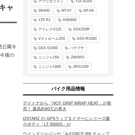
アフリカツイン
YZF-R250
キャ
SR400
MT-07
MT-09
YZF-R1
XSR900
アドレスV125
GSX250R
Vストローム250
GSX-R1000
然公園キ
GSX-S1000
ハヤブサ
今後の
ニンジャ250
Z900RS
ニンジャ1000
ZRX1200
バイク用品情報
デイトナから「HOT GRIP WRAP HEAT」が発
売！ 最高約80℃の巻き
QSTARZ の GPSラップタイマーにシリーズ最
小ボディ「LT-9000S」が
ウインズジャパンが「A-FORCE RR チョップ