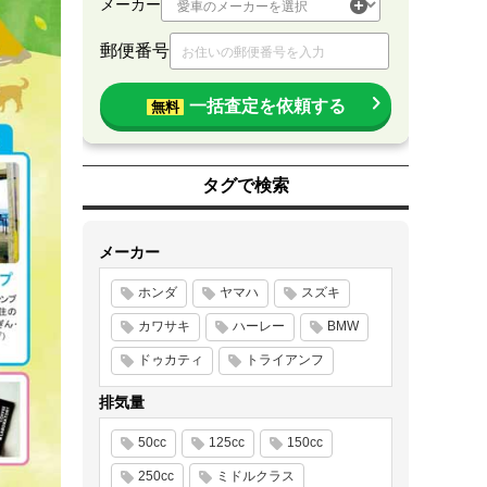
メーカー
郵便番号
一括査定を依頼する
無料
タグで検索
メーカー
ホンダ
ヤマハ
スズキ
カワサキ
ハーレー
BMW
ドゥカティ
トライアンフ
排気量
50cc
125cc
150cc
250cc
ミドルクラス