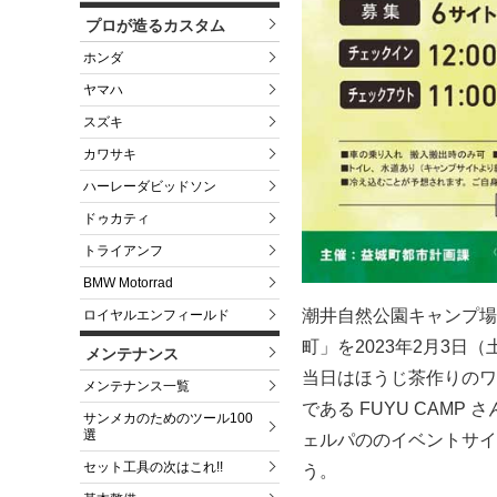
プロが造るカスタム
ホンダ
ヤマハ
スズキ
カワサキ
ハーレーダビッドソン
ドゥカティ
トライアンフ
BMW Motorrad
潮井自然公園キャンプ場
ロイヤルエンフィールド
町」を2023年2月3日
メンテナンス
当日はほうじ茶作りのワー
メンテナンス一覧
である FUYU CAM
サンメカのためのツール100
選
ェルパののイベントサイ
セット工具の次はこれ!!
う。