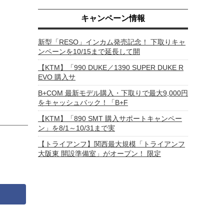
キャンペーン情報
新型「RESO」インカム発売記念！ 下取りキャ
ンペーンを10/15まで延長して開
【KTM】「990 DUKE／1390 SUPER DUKE R
EVO 購入サ
B+COM 最新モデル購入・下取りで最大9,000円
をキャッシュバック！「B+F
【KTM】「890 SMT 購入サポートキャンペー
ン」を8/1～10/31まで実
【トライアンフ】関西最大規模「トライアンフ
大阪東 開設準備室」がオープン！ 限定