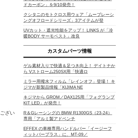
ドカーボン」を9/10発売！
クシタニのモトクロス用ウェア「ムーブレーシ
ングオフロードシリーズ」3アイテムが登
UVカット・遮光性能をアップ！ LINKS が「冷
暖BODY サーモベスト」改良
カスタムパーツ情報
ゲル素材入りで快適＆足つき向上！ デイトナか
ら Vストローム250SX用「快適ロ
ミラー用撥水フィルム「レインオフ」登場！ キ
ジマが新製品情報「KIJIMA NE
キジマから GROM／DAX125用「フォグランプ
KIT LED」が発売！
ござい
R＆Gレーシングの BMW R1300GS（23-24）
専用「アルミ製アドベンチ
EFFEX の車種専用ハンドルバー「イージーフ
ィットバープラス」に、MT-09／