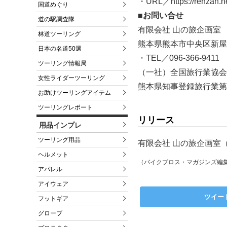
・URL／https://renzan.ne
国道めぐり
■お問い合せ
道の駅調査隊
有限会社 山の旅企画室
林道ツーリング
熊本県熊本市中央区新屋敷1
日本の名道50選
・TEL／096-366-9411
ツーリング情報局
（一社）全国旅行業協会
女性ライダーツーリング
熊本県知事登録旅行業第2
お助けツーリングアイテム
ツーリングレポート
リリース
用品インプレ
ツーリング用品
有限会社 山の旅企画室（
ヘルメット
（バイクブロス・マガジンズ編
アパレル
アイウェア
ツイー
フットギア
グローブ