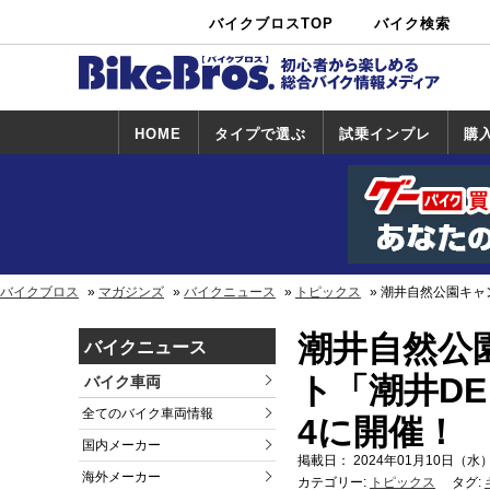
バイクブロスTOP
バイク検索
中古バイ
カタログ検
ショップ検
ク・新車検
索
索
索
HOME
タイプで選ぶ
試乗インプレ
購
スポーツ＆ネ
原付＆ミニバ
アメリカン＆
ビッグスクー
オフロード
試乗インプレ
ホンダ
ヤマハ
スズキ
カワサキ
ハーレー
BMW
トライアンフ
ドゥカティ
購
ホ
ヤ
ス
カ
イキッド
イク
クルーザー
ター
一覧
一
バイクブロス
マガジンズ
バイクニュース
トピックス
潮井自然公園キャ
潮井自然公
バイクニュース
ト「潮井DE
バイク車両
全てのバイク車両情報
4に開催！
国内メーカー
掲載日： 2024年01月10日（水）
海外メーカー
カテゴリー:
トピックス
タグ: