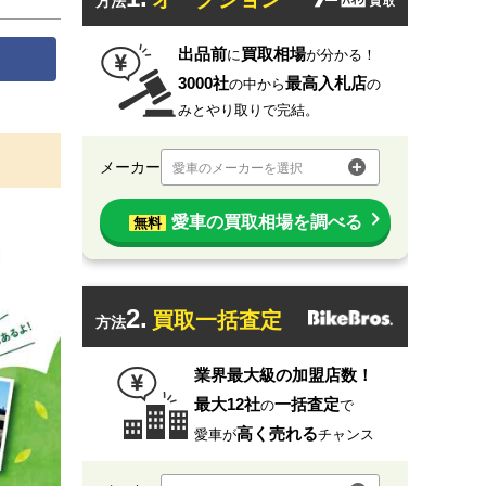
方法
出品前
買取相場
に
が分かる！
3000社
最高入札店
の中から
の
みとやり取りで完結。
メーカー
愛車のメーカーを選択
愛車の買取相場を調べる
無料
2.
買取一括査定
方法
業界最大級の加盟店数！
最大12社
一括査定
の
で
高く売れる
愛車が
チャンス