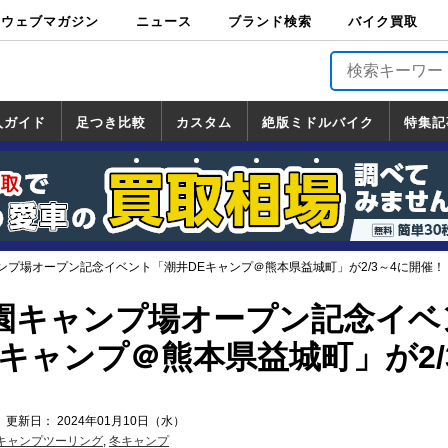
ウェブマガジン
ニュース
ブランド検索
バイク買取
バイクブロス・
原付＆ミニバイ
スポーツ＆ネイ
アメリカン＆ツ
ビッグスクータ
オフロード
バージンハーレ
バージンBMW
バージンドゥカ
バージントライ
ニュース
車両情報
イベント
キャンペ
トピック
バイク用
バイクパ
書籍・
サポート
お知らせ
ブランドを検
ブランドボイ
バイク買取
マガジンズ
ク
キッド
アラー
ー
ー
ティ
アンフ
TOP
ーン
ス
品
ーツ
DVD
索
ス
入ガイド
足つき比較
カスタム
絶版ミドルバイク
特集記
入ガイド
ンダ
マハ
ズキ
ワサキ
カスタム
ホンダ
ヤマハ
スズキ
カワサキ
道の駅調査隊
ツーリング情報局
日本の道50選
国道めぐり
林道ツーリング
絶版ミドルバイク
ホンダ
ヤマハ
スズキ
カワサキ
覧
一覧
一覧
ンプ場オープン記念イベント「潮井DEキャンプ＠熊本県益城町」が2/3～4に開催！
園キャンプ場オープン記念イベ
キャンプ＠熊本県益城町」が2/
 更新日： 2024年01月10日（水）
キャンプツーリング
,
冬キャンプ