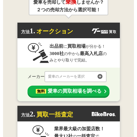
乗換
愛車を売却して
しませんか？
２つの売却方法から選択可能！
1.
オークション
方法
出品前
買取相場
に
が分かる！
3000社
最高入札店
の中から
の
みとやり取りで完結。
メーカー
愛車のメーカーを選択
愛車の買取相場を調べる
無料
2.
買取一括査定
方法
業界最大級の加盟店数！
最大12社
一括査定
の
で