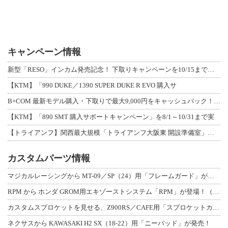
キャンペーン情報
新型「RESO」インカム発売記念！ 下取りキャンペーンを10/15まで延長して開
【KTM】「990 DUKE／1390 SUPER DUKE R EVO 購入サ
B+COM 最新モデル購入・下取りで最大9,000円をキャッシュバック！「B+F
【KTM】「890 SMT 購入サポートキャンペーン」を8/1～10/31まで実
【トライアンフ】関西最大規模「トライアンフ大阪東 開設準備室」がオープン！ 限定
カスタムパーツ情報
マジカルレーシングから MT-09／SP（24）用「フレームガード」が登場！
RPM から ホンダ GROM用エキゾーストシステム「RPM」が登場！（動画あり
カスタムスプロケットを見せる、Z900RS／CAFE用「スプロケットカバーフルキ
ネクサスから KAWASAKI H2 SX（18-22）用「ニーパッド」が発売！