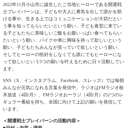
2022年11月小山市に誕生したご当地ヒーローである開運戦
士ブレイバーンは、子どもや大人に勇気を出して誰かを助
ける事や、生きる上ではコミュニケーションが大切だとい
う事を知ってもらいたいという願い、子ども食堂に来てい
る子どもたちに美味しいご飯をお腹いっぱい食べてもらい
たいという願い、バイクや車に興味を持って欲しいという
願い、子どもたちみんなが笑っていて欲しいという願い、
そしてヒーローの恰好をしなくても誰にでもヒーローにな
って欲しいという5つの願いを叶えるために日々活動してい
ます。
SNS（X、インスタグラム、Facebook、スレッズ）では毎朝
みんなが元気になれる言葉を発信中。ラジオはFMラジオ栃
木放送（4回/月）、FMラジオおーラジ（4回/月）の2つのレ
ギュラー番組を持ち、全国に向けて上記の願いを発信して
います。
＜開運戦士ブレイバーンの活動内容＞
■日付・内容・場所