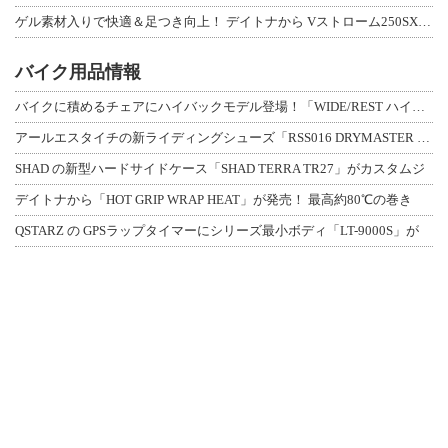
ゲル素材入りで快適＆足つき向上！ デイトナから Vストローム250SX用「快適ロ
バイク用品情報
バイクに積めるチェアにハイバックモデル登場！「WIDE/REST ハイバックチェ
アールエスタイチの新ライディングシューズ「RSS016 DRYMASTER スト
SHAD の新型ハードサイドケース「SHAD TERRA TR27」がカスタムジ
デイトナから「HOT GRIP WRAP HEAT」が発売！ 最高約80℃の巻き
QSTARZ の GPSラップタイマーにシリーズ最小ボディ「LT-9000S」が