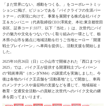
「まだ世界にない、感動をつくる。」をコーポレートミッ
ションに掲げ、ビジョンである「バイクライフの生涯パー
トナー」の実現に向けて、事業を展開する株式会社バイク
王＆カンパニー（代表取締役CEO:澤篤史、本社:東京都世田
谷区、証券コード:3377、以下「当社」）は、次世代にバイ
クの魅力や文化をつないでいく取り組みの一環として、栃
木県小山市を拠点に地域活動を行うご当地ヒーロー「開運
戦士ブレイバーン」へ車両を提供し、活動支援を開始しま
した。
2025年10月26日（日）に小山市で開催された「西口まつり
2025」では、バイク王が提供する開運戦士ブレイバーン
の“戦術車両”（ホンダNM4）の譲渡式を実施しました。今
後は各地のバイク王店舗を“活動基地”として開放し、車両
のメンテナンスや遠征時の支援などを通じて、地域福祉・
教育・交通安全活動への貢献と次世代へのバイク文化の継
承を図ってまいります。