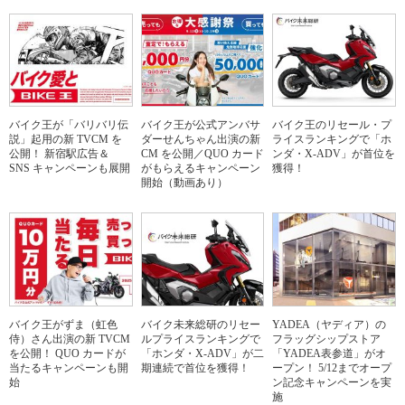
バイク王が「バリバリ伝
バイク王が公式アンバサ
バイク王のリセール・プ
説」起用の新 TVCM を
ダーせんちゃん出演の新
ライスランキングで「ホ
公開！ 新宿駅広告＆
CM を公開／QUO カード
ンダ・X-ADV」が首位を
SNS キャンペーンも展開
がもらえるキャンペーン
獲得！
開始（動画あり）
バイク王がずま（虹色
バイク未来総研のリセー
YADEA（ヤディア）の
侍）さん出演の新 TVCM
ルプライスランキングで
フラッグシップストア
を公開！ QUO カードが
「ホンダ・X-ADV」が二
「YADEA表参道」がオ
当たるキャンペーンも開
期連続で首位を獲得！
ープン！ 5/12までオープ
始
ン記念キャンペーンを実
施