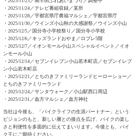
・2025/11/23／南半田ふれあいまつり／調整中
・2025/11/24／テレビ番組収録／某所
・2025/11/28／宇都宮県庁農福マルシェ／宇都宮県庁
・2025/11/30／ウインズ小山秋の大感謝祭／ウインズ小山
・2025/12/5／国分寺小学校祭り／国分寺小学校
・2025/12/6／キッズランドおやま／ロブレ5階
・2025/12/7／イオンモール小山スペシャルイベント／イオ
ンモール小山
・2025/12/14／セブンイレブン小山若木町店／セブンイレブ
ン小山若木町店
・2025/12/21／とちのきファミリーランドヒーローショー／
とちのきファミリーランド
・2025/12/24／サンタウォーク／小山駅西口周辺
・2025/12/31／血方マルシェ／血方神社
当社は今後も、「バイクライフの生涯パートナー」という
ビジョンのもと、新しい層との接点を広げ、バイクの楽し
さと利便性を多面的に伝えてまいります。今後とも、バイ
ク王にご期待ください。