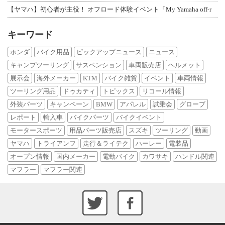
【ヤマハ】初心者が主役！ オフロード体験イベント「My Yamaha off-r
キーワード
ホンダ
バイク用品
ピックアップニュース
ニュース
キャンプツーリング
サスペンション
車両販売店
ヘルメット
展示会
海外メーカー
KTM
バイク雑貨
イベント
車両情報
ツーリング用品
ドゥカティ
トピックス
リコール情報
外装パーツ
キャンペーン
BMW
アパレル
試乗会
グローブ
レポート
輸入車
バイクパーツ
バイクイベント
モータースポーツ
用品パーツ販売店
スズキ
ツーリング
動画
ヤマハ
トライアンフ
走行＆ライテク
ハーレー
電装品
オープン情報
国内メーカー
電動バイク
カワサキ
ハンドル関連
マフラー
マフラー関連