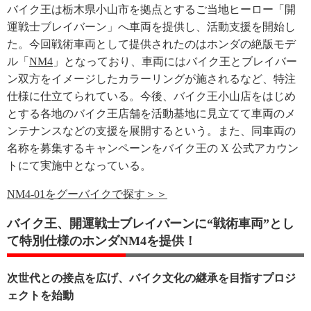
バイク王は栃木県小山市を拠点とするご当地ヒーロー「開
運戦士ブレイバーン」へ車両を提供し、活動支援を開始し
た。今回戦術車両として提供されたのはホンダの絶版モデ
ル「
NM4
」となっており、車両にはバイク王とブレイバー
ン双方をイメージしたカラーリングが施されるなど、特注
仕様に仕立てられている。今後、バイク王小山店をはじめ
とする各地のバイク王店舗を活動基地に見立てて車両のメ
ンテナンスなどの支援を展開するという。また、同車両の
名称を募集するキャンペーンをバイク王の X 公式アカウン
トにて実施中となっている。
NM4-01をグーバイクで探す＞＞
バイク王、開運戦士ブレイバーンに“戦術車両”とし
て特別仕様のホンダNM4を提供！
次世代との接点を広げ、バイク文化の継承を目指すプロジ
ェクトを始動