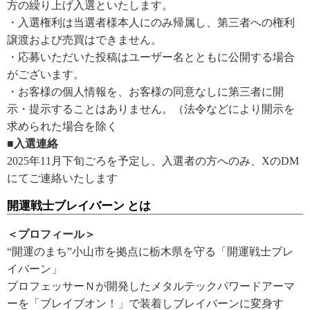
方の繰り上げ入選といたします。
・入選権利は当選者様本人にのみ帰属し、第三者への権利
譲渡および売買はできません。
・応募いただいた投稿はユーザー名とともに公開する場合
がございます。
・お客様の個人情報を、お客様の同意なしに第三者に開
示・提示することはありません。（法令などにより開示を
求められた場合を除く
■入選連絡
2025年11月下旬ごろを予定し、入選者の方へのみ、XのDM
にてご連絡いたします
開運戦士ブレイバーン とは
＜プロフィール＞
“開運のまち”小山市を拠点に栃木県を守る「開運戦士ブレ
イバーン」
プロフェッサーＮが開発したメタルテックパワードアーマ
ーを「ブレイブオン！」で装着しブレイバーンに変身す