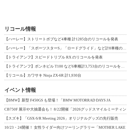
リコール情報
【ハーレー】ストリートボブなど4車種 計1285台のリコールを発表
【ハーレー】「スポーツスターS」「ロードグライド」など計8車種のリコールを発表
【トライアンフ】スピードトリプル RX のリコールを発表
【トライアンフ】ボンネビル T100 など6車種計3,753台のリコールを発表
【リコール】カワサキ Ninja ZX-6R 計1,930台
イベント情報
【BMW】新型 F450GS も登場！「BMW MOTORRAD DAYS JA
CB750F 展示や大抽選会も！ 8/22開催「2026グッドスマイルミーティン
【スズキ】「GSX-S/R Meeting 2026」オリジナルグッズの先行販売
10/23・24開催！ 女性ライダー向けツーリングラリー「MOTHER LAKE