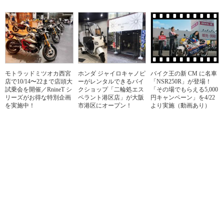
モトラッドミツオカ西宮
ホンダ ジャイロキャノピ
バイク王の新 CM に名車
店で10/14〜22まで店頭大
ーがレンタルできるバイ
「NSR250R」が登場！
試乗会を開催／RnineT シ
クショップ「二輪処エス
「その場でもらえる5,000
リーズがお得な特別企画
ペラント港区店」が大阪
円キャンペーン」を4/22
を実施中！
市港区にオープン！
より実施（動画あり）