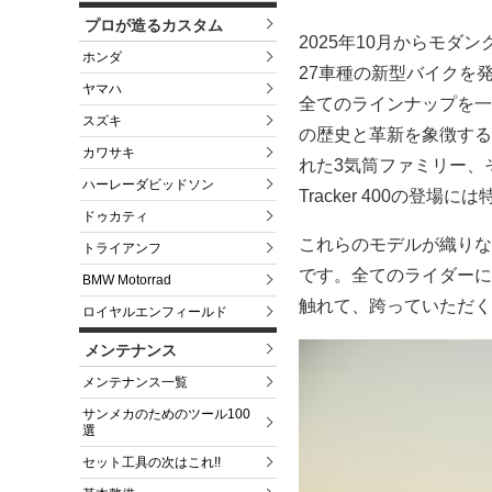
プロが造るカスタム
2025年10月からモダ
ホンダ
27車種の新型バイクを
ヤマハ
全てのラインナップを一
スズキ
の歴史と革新を象徴するBO
カワサキ
れた3気筒ファミリー、そし
ハーレーダビッドソン
Tracker 400の登場
ドゥカティ
これらのモデルが織りな
トライアンフ
です。全てのライダーに
BMW Motorrad
触れて、跨っていただく
ロイヤルエンフィールド
メンテナンス
メンテナンス一覧
サンメカのためのツール100
選
セット工具の次はこれ!!