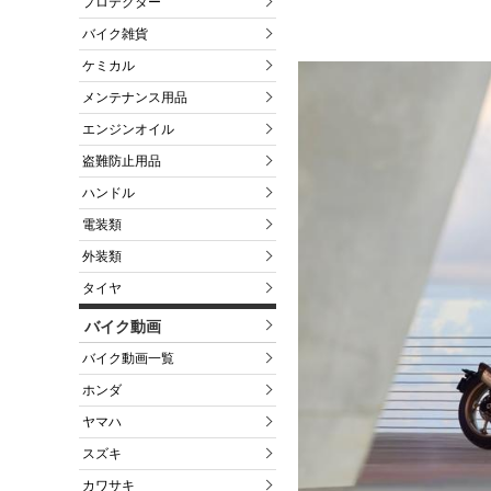
プロテクター
バイク雑貨
ケミカル
メンテナンス用品
エンジンオイル
盗難防止用品
ハンドル
電装類
外装類
タイヤ
バイク動画
バイク動画一覧
ホンダ
ヤマハ
スズキ
カワサキ