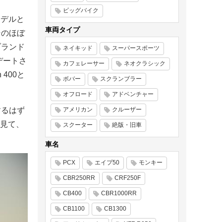
ビッグバイク
モデルと
車両タイプ
そのほぼ
ブランド
ネイキッド
スーパースポーツ
プデートさ
カフェレーサー
ネオクラシック
400と
ボバー
スクランブラー
オフロード
アドベンチャー
するはず
アメリカン
クルーザー
見て、
スクーター
絶版・旧車
車名
PCX
エイプ50
モンキー
CBR250RR
CRF250F
CB400
CBR1000RR
CB1100
CB1300