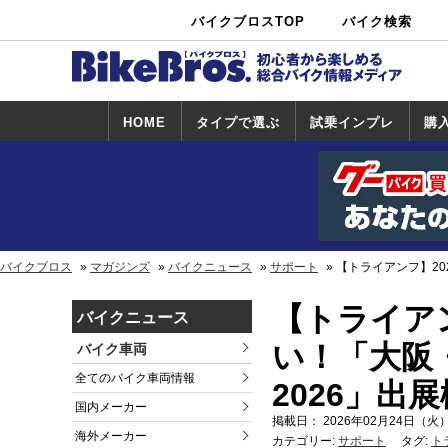
バイクブロスTOP
バイク検索
中古バイ
カタログ検
ショップ検
ク・新車検
索
索
索
HOME
タイプで選ぶ
試乗インプレ
購
スポーツ＆ネ
原付＆ミニバ
アメリカン＆
ビッグスクー
オフロード
試乗インプレ
ホンダ
ヤマハ
スズキ
カワサキ
ハーレー
BMW
トライアンフ
ドゥカティ
購
ホ
ヤ
ス
カ
イキッド
イク
クルーザー
ター
一覧
一
バイクブロス
マガジンズ
バイクニュース
サポート
【トライアンフ】20
【トライア
バイクニュース
い！「大阪
バイク車両
全てのバイク車両情報
2026」出
国内メーカー
掲載日： 2026年02月24日（火）
海外メーカー
カテゴリー:
サポート
タグ:
ト