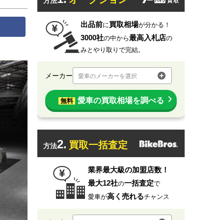
方法
出品前
買取相場
に
が分かる！
3000社
最高入札店
の中から
の
みとやり取りで完結。
メーカー
愛車のメーカーを選択
愛車の買取相場を調べる
無料
2.
買取一括査定
方法
業界最大級の加盟店数！
最大12社
一括査定
の
で
高く売れる
愛車が
チャンス