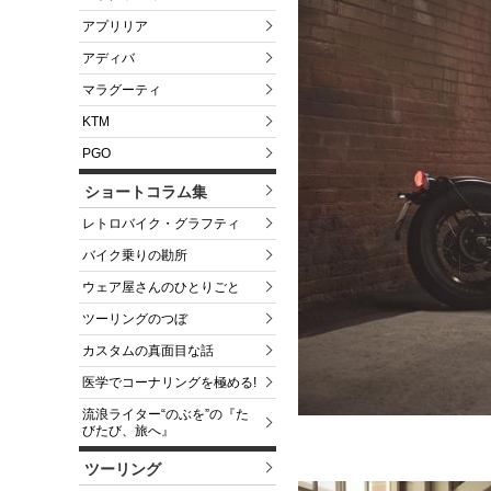
アプリリア
アディバ
マラグーティ
KTM
PGO
ショートコラム集
レトロバイク・グラフティ
バイク乗りの勘所
ウェア屋さんのひとりごと
ツーリングのつぼ
カスタムの真面目な話
医学でコーナリングを極める!
流浪ライター“のぶを”の『た
びたび、旅へ』
ツーリング