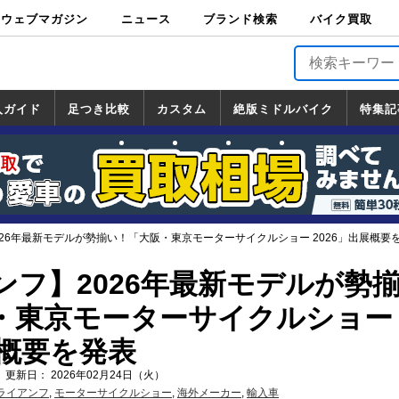
ウェブマガジン
ニュース
ブランド検索
バイク買取
バイクブロス・
原付＆ミニバイ
スポーツ＆ネイ
アメリカン＆ツ
ビッグスクータ
オフロード
バージンハーレ
バージンBMW
バージンドゥカ
バージントライ
ニュース
車両情報
イベント
キャンペ
トピック
バイク用
バイクパ
書籍・
サポート
お知らせ
ブランドを検
ブランドボイ
バイク買取
マガジンズ
ク
キッド
アラー
ー
ー
ティ
アンフ
TOP
ーン
ス
品
ーツ
DVD
索
ス
入ガイド
足つき比較
カスタム
絶版ミドルバイク
特集記
入ガイド
ンダ
マハ
ズキ
ワサキ
カスタム
ホンダ
ヤマハ
スズキ
カワサキ
道の駅調査隊
ツーリング情報局
日本の道50選
国道めぐり
林道ツーリング
絶版ミドルバイク
ホンダ
ヤマハ
スズキ
カワサキ
覧
一覧
一覧
26年最新モデルが勢揃い！「大阪・東京モーターサイクルショー 2026」出展概要
ンフ】2026年最新モデルが勢
・東京モーターサイクルショー
展概要を発表
 更新日： 2026年02月24日（火）
ライアンフ
,
モーターサイクルショー
,
海外メーカー
,
輸入車