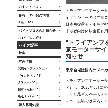
日刊バイクブロス
トライアンフモーターサ
書籍・DVD発売情報
イクルショーの出展概要
書籍・DVD
日本初披露モデルを含む
バイクブロスのお知らせ
来場者向け体験企画も用
バイクブロス通販
“トライアンフを
バイク記事
京モーターサイ
特集
知らせ
車両情報
試乗インプレッション
東京会場は国内外メーカ
バイク購入ガイド
トライアンフモーターサ
カスタムバイク
区）は、2026年3月
旧車・絶版バイク
ースと最新の26年モデ
絶版ミドルバイク
ショー会場では国内外メ
購入基礎知識