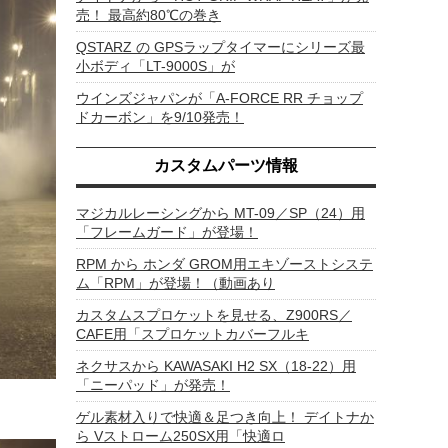
売！ 最高約80℃の巻き
QSTARZ の GPSラップタイマーにシリーズ最
小ボディ「LT-9000S」が
ウインズジャパンが「A-FORCE RR チョップ
ドカーボン」を9/10発売！
カスタムパーツ情報
マジカルレーシングから MT-09／SP（24）用
「フレームガード」が登場！
RPM から ホンダ GROM用エキゾーストシステ
ム「RPM」が登場！（動画あり
カスタムスプロケットを見せる、Z900RS／
CAFE用「スプロケットカバーフルキ
ネクサスから KAWASAKI H2 SX（18-22）用
「ニーパッド」が発売！
ゲル素材入りで快適＆足つき向上！ デイトナか
ら Vストローム250SX用「快適ロ