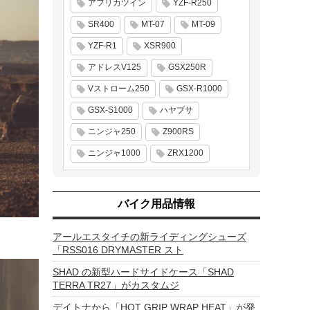
アフリカツイン
YZF-R250
SR400
MT-07
MT-09
YZF-R1
XSR900
アドレスV125
GSX250R
Vストローム250
GSX-R1000
GSX-S1000
ハヤブサ
ニンジャ250
Z900RS
ニンジャ1000
ZRX1200
バイク用品情報
アールエスタイチの新ライディングシューズ
「RSS016 DRYMASTER スト
SHAD の新型ハードサイドケース「SHAD
TERRA TR27」がカスタムジ
デイトナから「HOT GRIP WRAP HEAT」が発