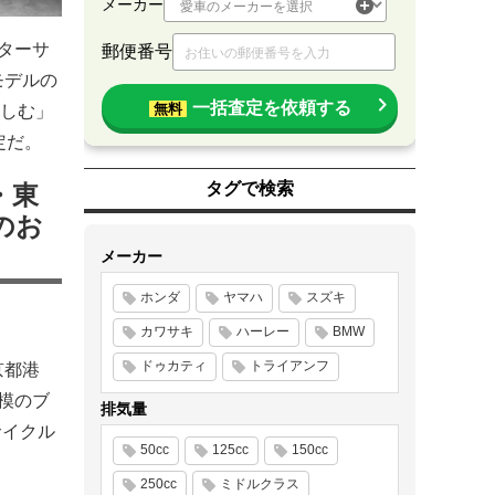
メーカー
ターサ
郵便番号
モデルの
一括査定を依頼する
無料
しむ」
定だ。
タグで検索
・東
のお
メーカー
ホンダ
ヤマハ
スズキ
カワサキ
ハーレー
BMW
ドゥカティ
トライアンフ
京都港
模のブ
排気量
サイクル
50cc
125cc
150cc
250cc
ミドルクラス