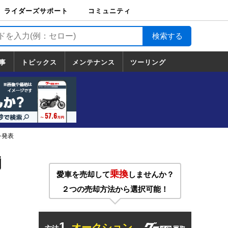
ライダーズサポート
コミュニティ
ライダーズサポート
バイク輸送
バイクガレージライ
バイク車両保険
ロードサービス
バイク試乗
コミュニティ
日記
ツーリング
カスタム
TOP
フ
TOP
事
トピックス
メンテナンス
ツーリング
トピックス
ホンダ
ヤマハ
スズキ
カワサキ
ハーレーダ
BMW
ドゥカティ
トライアン
メンテナンス
基本整備
部位別メンテ
工具の使い方
ツール100選
メンテのうん
一覧
ビッドソン
フ
一覧
ちく
を発表
揃
乗換
愛車を売却して
しませんか？
２つの売却方法から選択可能！
1.
オークション