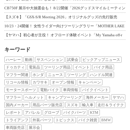
CB750F 展示や大抽選会も！ 8/22開催「2026グッドスマイルミーティン
【スズキ】「GSX-S/R Meeting 2026」オリジナルグッズの先行販売
10/23・24開催！ 女性ライダー向けツーリングラリー「MOTHER LAKE
【ヤマハ】初心者が主役！ オフロード体験イベント「My Yamaha off-r
キーワード
ハーレー
動画
サスペンション
試乗会
ピックアップニュース
ドゥカティ
電装品
ツーリング用品
イベント
バイク用品
マフラー関連
ホンダ
ニュース
ツーリング
ハンドル関連
リコール情報
カワサキ
オープン情報
キャンペーン
モータースポーツ
電動バイク
車両情報
バイクイベント
マフラー
ヘルメット
キャンプツーリング
海外メーカー
ヤマハ
国内メーカー
用品パーツ販売店
スズキ
輸入車
走行＆ライテク
レポート
アパレル
グローブ
バイクパーツ
KTM
トライアンフ
外装パーツ
トピックス
バイク雑貨
BMW
車両販売店
展示会