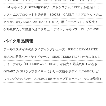
RPM から ホンダ GROM用エキゾーストシステム「RPM」が登場！（動画あり
カスタムスプロケットを見せる、Z900RS／CAFE用「スプロケットカバーフルキ
ネクサスから KAWASAKI H2 SX（18-22）用「ニーパッド」が発売！
ゲル素材入りで快適＆足つき向上！ デイトナから Vストローム250SX用「快適ロ
バイク用品情報
アールエスタイチの新ライディングシューズ「RSS016 DRYMASTER スト
SHAD の新型ハードサイドケース「SHAD TERRA TR27」がカスタムジ
デイトナから「HOT GRIP WRAP HEAT」が発売！ 最高約80℃の巻き
QSTARZ の GPSラップタイマーにシリーズ最小ボディ「LT-9000S」が
ウインズジャパンが「A-FORCE RR チョップドカーボン」を9/10発売！