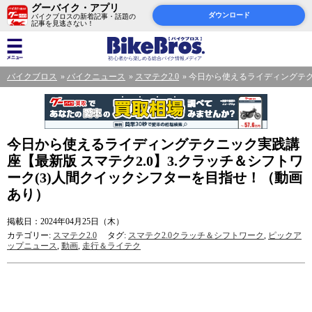
グーバイク・アプリ
ダウンロード
バイクブロスの新着記事・話題の
記事を見逃さない！
バイクブロス
バイクニュース
スマテク2.0
今日から使えるライディングテク
今日から使えるライディングテクニック実践講
座【最新版 スマテク2.0】3.クラッチ＆シフトワ
ーク(3)人間クイックシフターを目指せ！（動画
あり）
掲載日：2024年04月25日（木）
カテゴリー:
スマテク2.0
タグ:
スマテク2.0クラッチ＆シフトワーク
,
ピックア
ップニュース
,
動画
,
走行＆ライテク