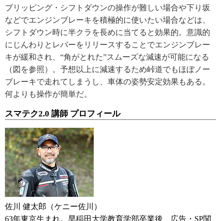
ブリッピング・シフトダウンの操作が難しい場合や下り坂
などでエンジンブレーキを積極的に使いたい場合などは、
シフトダウン時に半クラを長めに当てると効果的。意識的
にじんわりとレバーをリリースすることでエンジンブレー
キが緩和され、“角がとれた”スムーズな減速が可能になる
（図を参照）。予想以上に減速するため峠道でもほぼノー
ブレーキで走れてしまうし、車体の姿勢安定効果もある。
何よりも操作が簡単だ。
スマテク2.0 講師 プロフィール
佐川 健太郎（ケニー佐川）
63年東京生まれ。早稲田大学教育学部卒業後、広告・SP関