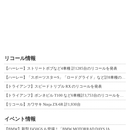
リコール情報
【ハーレー】ストリートボブなど4車種 計1285台のリコールを発表
【ハーレー】「スポーツスターS」「ロードグライド」など計8車種のリコールを発表
【トライアンフ】スピードトリプル RX のリコールを発表
【トライアンフ】ボンネビル T100 など6車種計3,753台のリコールを発表
【リコール】カワサキ Ninja ZX-6R 計1,930台
イベント情報
【BMW】新型 F450GS も登場！「BMW MOTORRAD DAYS JA