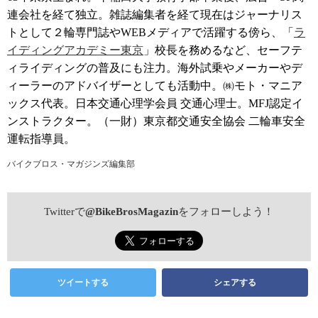
連会社を経て独立。雑誌編集者を経て現在はジャーナリス
トとして２輪専門誌やWEBメディアで活躍する傍ら、「
ラ
イディングアカデミー東京
」校長を務めるなど、セーフテ
ィライディングの普及にも注力。海外試乗やメーカーやデ
ィーラーのアドバイザーとしても活動中。㈱モト・マニア
ックス代表。日本交通心理学会員 交通心理士。MFJ認定イ
ンストラクター。（一財）東京都交通安全協会 二輪車安全
運転指導員。
バイクブロス・マガジンズ編集部
Twitterで
@BikeBrosMagazin
をフォローしよう！
ツイートする
シェアする