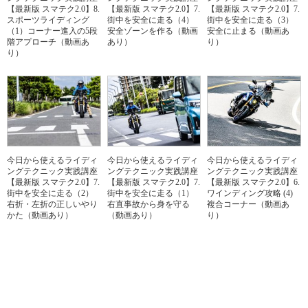
【最新版 スマテク2.0】8.
【最新版 スマテク2.0】7.
【最新版 スマテク2.0】7.
スポーツライディング
街中を安全に走る（4）
街中を安全に走る（3）
（1）コーナー進入の5段
安全ゾーンを作る（動画
安全に止まる（動画あ
階アプローチ（動画あ
あり）
り）
り）
今日から使えるライディ
今日から使えるライディ
今日から使えるライディ
ングテクニック実践講座
ングテクニック実践講座
ングテクニック実践講座
【最新版 スマテク2.0】7.
【最新版 スマテク2.0】7.
【最新版 スマテク2.0】6.
街中を安全に走る（2）
街中を安全に走る（1）
ワインディング攻略 (4)
右折・左折の正しいやり
右直事故から身を守る
複合コーナー（動画あ
かた（動画あり）
（動画あり）
り）