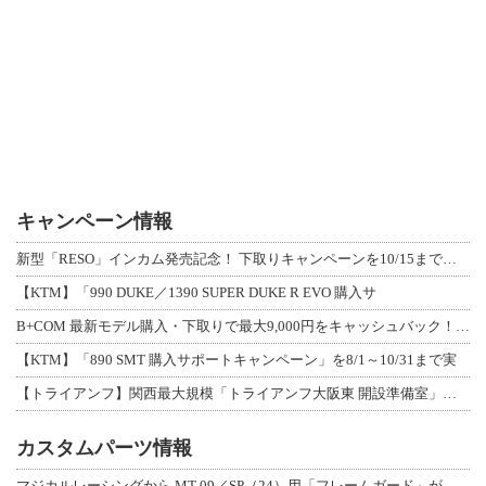
キャンペーン情報
新型「RESO」インカム発売記念！ 下取りキャンペーンを10/15まで延長して開
【KTM】「990 DUKE／1390 SUPER DUKE R EVO 購入サ
B+COM 最新モデル購入・下取りで最大9,000円をキャッシュバック！「B+F
【KTM】「890 SMT 購入サポートキャンペーン」を8/1～10/31まで実
【トライアンフ】関西最大規模「トライアンフ大阪東 開設準備室」がオープン！ 限定
カスタムパーツ情報
マジカルレーシングから MT-09／SP（24）用「フレームガード」が登場！