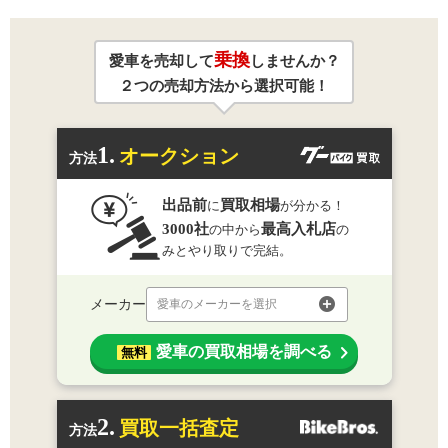
乗換
愛車を売却して
しませんか？
２つの売却方法から選択可能！
1.
オークション
方法
出品前
買取相場
に
が分かる！
3000社
最高入札店
の中から
の
みとやり取りで完結。
メーカー
愛車のメーカーを選択
愛車の買取相場を調べる
無料
2.
買取一括査定
方法