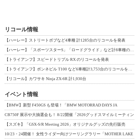
リコール情報
【ハーレー】ストリートボブなど4車種 計1285台のリコールを発表
【ハーレー】「スポーツスターS」「ロードグライド」など計8車種のリコールを発表
【トライアンフ】スピードトリプル RX のリコールを発表
【トライアンフ】ボンネビル T100 など6車種計3,753台のリコールを発表
【リコール】カワサキ Ninja ZX-6R 計1,930台
イベント情報
【BMW】新型 F450GS も登場！「BMW MOTORRAD DAYS JA
CB750F 展示や大抽選会も！ 8/22開催「2026グッドスマイルミーティン
【スズキ】「GSX-S/R Meeting 2026」オリジナルグッズの先行販売
10/23・24開催！ 女性ライダー向けツーリングラリー「MOTHER LAKE