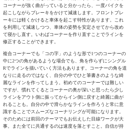
コーナーが強く曲がっていると分かったら、一度バイクを
起こしながらブレーキをかけて減速します。フロントブレ
ーキには軽くかけると車体を起こす特性があります。これ
を利用して減速しつつ、車体の姿勢を安定させてから改め
て寝かし直す。いわばコーナーを作り直すことでラインを
修正することができます。
複合コーナーでも「コの字」のような形で1つのコーナーの
中に2つの角があるような場合でも、角を作らずにシングル
Rでラインを描いていく方法もあります。コーナーの角を道
なりに走るのではなく、自分の中でひと筆書きのような綺
麗なラインを作ってしまう。初めてのコーナーでは難しい
ですが、慣れてくるとコーナーの奥が深いと思ったら少し
ラインをアウト側に振ってからイン側に戻すと綺麗に曲が
れることも。自分の中で滑らかなラインを作ろうと常に意
識することでスムーズなコーナリングが可能になります。
そのためには前回のテーマでもお伝えした目線ワークが大
事。また全てに共通するのは速度を落とすこと。自信が持