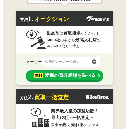
1.
オークション
方法
出品前
買取相場
に
が分かる！
3000社
最高入札店
の中から
の
みとやり取りで完結。
メーカー
愛車のメーカーを選択
愛車の買取相場を調べる
無料
2.
買取一括査定
方法
業界最大級の加盟店数！
最大12社
一括査定
の
で
高く売れる
愛車が
チャンス