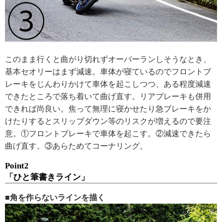
このまま行くと曲がり切れずオーバーランしそうなとき、
基本セオリーはまず減速。車体が寝ているのでフロントブ
レーキをじんわりかけて車体を起こしつつ、ある程度減速
できたところで落ち着いて曲げ直す。リアブレーキも併用
できれば尚良い。焦って無理に寝かせたり急ブレーキをか
けたりするとスリップダウン等のリスクが増えるので要注
意。①フロントブレーキで車体を起こす。②減速できたら
曲げ直す。③あらためてコーナリング。
Point2
「ひと筆書きライン」
■角を作らないラインを描く