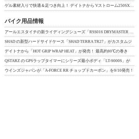
ゲル素材入りで快適＆足つき向上！ デイトナから Vストローム250SX用「快適ロ
バイク用品情報
アールエスタイチの新ライディングシューズ「RSS016 DRYMASTER スト
SHAD の新型ハードサイドケース「SHAD TERRA TR27」がカスタムジ
デイトナから「HOT GRIP WRAP HEAT」が発売！ 最高約80℃の巻き
QSTARZ の GPSラップタイマーにシリーズ最小ボディ「LT-9000S」が
ウインズジャパンが「A-FORCE RR チョップドカーボン」を9/10発売！