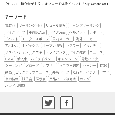
【ヤマハ】初心者が主役！ オフロード体験イベント「My Yamaha off-r
キーワード
電装品
ツーリング用品
リコール情報
キャンプツーリング
バイクパーツ
車両販売店
バイク用品
ヘルメット
レポート
イベント
モータースポーツ
国内メーカー
海外メーカー
アパレル
トピックス
オープン情報
マフラー
ドゥカティ
サスペンション
スズキ
トライアンフ
バイク雑貨
ニュース
BMW
輸入車
バイクイベント
キャンペーン
電動バイク
ツーリング
グローブ
カワサキ
マフラー関連
ハーレー
KTM
動画
ピックアップニュース
外装パーツ
走行＆ライテク
ヤマハ
車両情報
試乗会
展示会
用品パーツ販売店
ホンダ
ハンドル関連