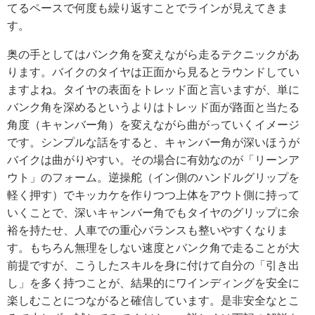
てるペースで何度も繰り返すことでラインが見えてきま
す。
奥の手としてはバンク角を変えながら走るテクニックがあ
ります。バイクのタイヤは正面から見るとラウンドしてい
ますよね。タイヤの表面をトレッド面と言いますが、単に
バンク角を深めるというよりはトレッド面が路面と当たる
角度（キャンバー角）を変えながら曲がっていくイメージ
です。シンプルな話をすると、キャンバー角が深いほうが
バイクは曲がりやすい。その場合に有効なのが「リーンア
ウト」のフォーム。逆操舵（イン側のハンドルグリップを
軽く押す）でキッカケを作りつつ上体をアウト側に持って
いくことで、深いキャンバー角でもタイヤのグリップに余
裕を持たせ、人車での重心バランスも整いやすくなりま
す。もちろん無理をしない速度とバンク角で走ることが大
前提ですが、こうしたスキルを身に付けて自分の「引き出
し」を多く持つことが、結果的にワインディングを安全に
楽しむことにつながると確信しています。是非安全なとこ