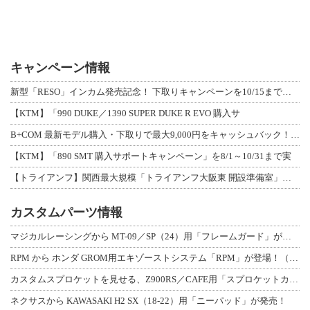
キャンペーン情報
新型「RESO」インカム発売記念！ 下取りキャンペーンを10/15まで延長して開
【KTM】「990 DUKE／1390 SUPER DUKE R EVO 購入サ
B+COM 最新モデル購入・下取りで最大9,000円をキャッシュバック！「B+F
【KTM】「890 SMT 購入サポートキャンペーン」を8/1～10/31まで実
【トライアンフ】関西最大規模「トライアンフ大阪東 開設準備室」がオープン！ 限定
カスタムパーツ情報
マジカルレーシングから MT-09／SP（24）用「フレームガード」が登場！
RPM から ホンダ GROM用エキゾーストシステム「RPM」が登場！（動画あり
カスタムスプロケットを見せる、Z900RS／CAFE用「スプロケットカバーフルキ
ネクサスから KAWASAKI H2 SX（18-22）用「ニーパッド」が発売！