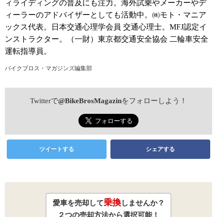
ィライディングの普及にも注力。海外試乗やメーカーやデ
ィーラーのアドバイザーとしても活動中。㈱モト・マニア
ックス代表。日本交通心理学会員 交通心理士。MFJ認定イ
ンストラクター。（一財）東京都交通安全協会 二輪車安全
運転指導員。
バイクブロス・マガジンズ編集部
Twitterで
@BikeBrosMagazin
をフォローしよう！
ツイートする
シェアする
乗換
愛車を売却して
しませんか？
２つの売却方法から選択可能！