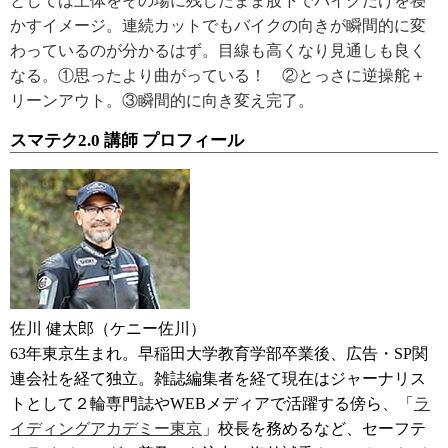
としては上体をその場に残したまま股下でバイクだけを寝
かすイメージ。連続カットでもバイクの向きが瞬間的に変
わっているのが分かるはず。目線も高くなり見通しも良く
なる。①思ったより曲がっている！ ②とっさに逆操舵＋
リーンアウト。③瞬間的に向き変え完了。
スマテク2.0 講師 プロフィール
佐川 健太郎（ケニー佐川）
63年東京生まれ。早稲田大学教育学部卒業後、広告・SP関
連会社を経て独立。雑誌編集者を経て現在はジャーナリス
トとして２輪専門誌やWEBメディアで活躍する傍ら、「
ラ
イディングアカデミー東京
」校長を務めるなど、セーフテ