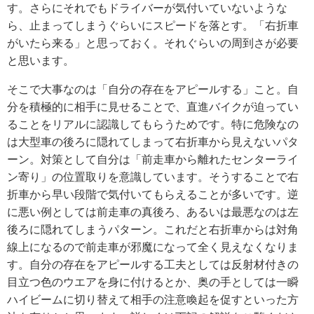
す。さらにそれでもドライバーが気付いていないような
ら、止まってしまうぐらいにスピードを落とす。「右折車
がいたら来る」と思っておく。それぐらいの周到さが必要
と思います。
そこで大事なのは「自分の存在をアピールする」こと。自
分を積極的に相手に見せることで、直進バイクが迫ってい
ることをリアルに認識してもらうためです。特に危険なの
は大型車の後ろに隠れてしまって右折車から見えないパタ
ーン。対策として自分は「前走車から離れたセンターライ
ン寄り」の位置取りを意識しています。そうすることで右
折車から早い段階で気付いてもらえることが多いです。逆
に悪い例としては前走車の真後ろ、あるいは最悪なのは左
後ろに隠れてしまうパターン。これだと右折車からは対角
線上になるので前走車が邪魔になって全く見えなくなりま
す。自分の存在をアピールする工夫としては反射材付きの
目立つ色のウエアを身に付けるとか、奥の手としては一瞬
ハイビームに切り替えて相手の注意喚起を促すといった方