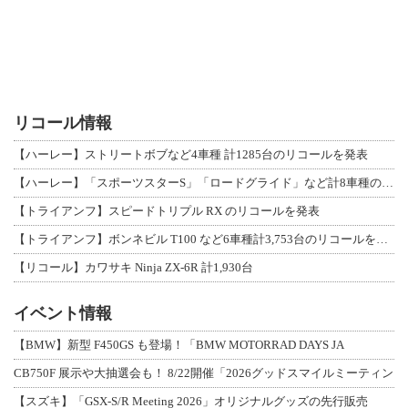
リコール情報
【ハーレー】ストリートボブなど4車種 計1285台のリコールを発表
【ハーレー】「スポーツスターS」「ロードグライド」など計8車種のリコールを発表
【トライアンフ】スピードトリプル RX のリコールを発表
【トライアンフ】ボンネビル T100 など6車種計3,753台のリコールを発表
【リコール】カワサキ Ninja ZX-6R 計1,930台
イベント情報
【BMW】新型 F450GS も登場！「BMW MOTORRAD DAYS JA
CB750F 展示や大抽選会も！ 8/22開催「2026グッドスマイルミーティン
【スズキ】「GSX-S/R Meeting 2026」オリジナルグッズの先行販売