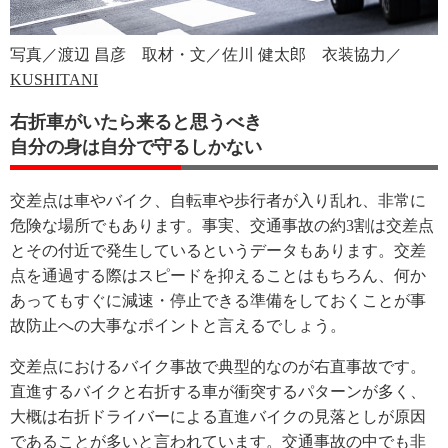
写真／渡辺 昌彦 取材・文／佐川 健太郎 衣装協力／
KUSHITANI
右折車がいたら来ると思うべき
自分の身は自分で守るしかない
交差点は車やバイク、自転車や歩行者が入り乱れ、非常に
危険な場所でもあります。事実、交通事故の約3割は交差点
とその付近で発生しているというデータもあります。交差
点を通過する際はスピードを抑えることはもちろん、何か
あってもすぐに減速・停止できる準備をしておくことが事
故防止への大事なポイントと言えるでしょう。
交差点におけるバイク事故で典型的なのが右直事故です。
直進するバイクと右折する車が衝突するパターンが多く、
大概は右折ドライバーによる直進バイクの見落としが原因
であることが多いと言われています。交通事故の中でも非