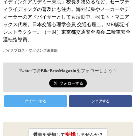
イディングアカデミー東京
」校長を務めるなど、セーフテ
ィライディングの普及にも注力。海外試乗やメーカーやデ
ィーラーのアドバイザーとしても活動中。㈱モト・マニア
ックス代表。日本交通心理学会員 交通心理士。MFJ認定イ
ンストラクター。（一財）東京都交通安全協会 二輪車安全
運転指導員。
バイクブロス・マガジンズ編集部
Twitterで
@BikeBrosMagazin
をフォローしよう！
ツイートする
シェアする
乗換
愛車を売却して
しませんか？