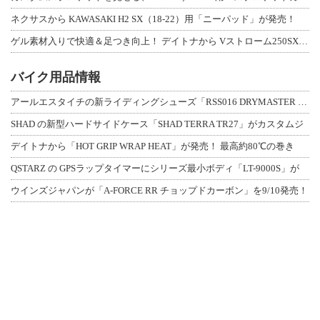
ネクサスから KAWASAKI H2 SX（18-22）用「ニーパッド」が発売！
ゲル素材入りで快適＆足つき向上！ デイトナから Vストローム250SX用「快適ロ
バイク用品情報
アールエスタイチの新ライディングシューズ「RSS016 DRYMASTER スト
SHAD の新型ハードサイドケース「SHAD TERRA TR27」がカスタムジ
デイトナから「HOT GRIP WRAP HEAT」が発売！ 最高約80℃の巻き
QSTARZ の GPSラップタイマーにシリーズ最小ボディ「LT-9000S」が
ウインズジャパンが「A-FORCE RR チョップドカーボン」を9/10発売！