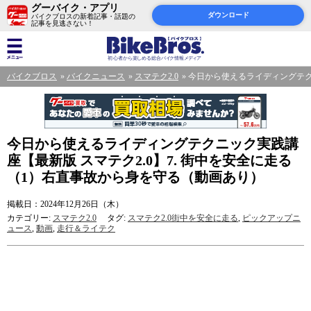
グーバイク・アプリ
ダウンロード
バイクブロスの新着記事・話題の
記事を見逃さない！
バイクブロス
バイクニュース
スマテク2.0
今日から使えるライディングテク
今日から使えるライディングテクニック実践講
座【最新版 スマテク2.0】7. 街中を安全に走る
（1）右直事故から身を守る（動画あり）
掲載日：2024年12月26日（木）
カテゴリー:
スマテク2.0
タグ:
スマテク2.0街中を安全に走る
,
ピックアップニ
ュース
,
動画
,
走行＆ライテク