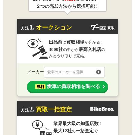
２つの売却方法から選択可能！
1.
オークション
方法
出品前
買取相場
に
が分かる！
3000社
最高入札店
の中から
の
みとやり取りで完結。
メーカー
愛車のメーカーを選択
愛車の買取相場を調べる
無料
2.
買取一括査定
方法
業界最大級の加盟店数！
最大12社
一括査定
の
で