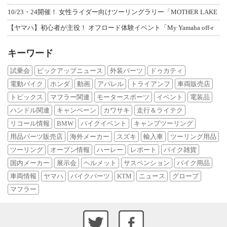
10/23・24開催！ 女性ライダー向けツーリングラリー「MOTHER LAKE
【ヤマハ】初心者が主役！ オフロード体験イベント「My Yamaha off-r
キーワード
試乗会
ピックアップニュース
外装パーツ
ドゥカティ
電動バイク
ホンダ
動画
アパレル
トライアンフ
車両販売店
トピックス
マフラー関連
モータースポーツ
イベント
電装品
ハンドル関連
キャンペーン
カワサキ
走行＆ライテク
リコール情報
BMW
バイクイベント
キャンプツーリング
用品パーツ販売店
海外メーカー
スズキ
輸入車
ツーリング用品
ツーリング
オープン情報
ハーレー
レポート
バイク雑貨
国内メーカー
展示会
ヘルメット
サスペンション
バイク用品
車両情報
ヤマハ
バイクパーツ
KTM
ニュース
グローブ
マフラー