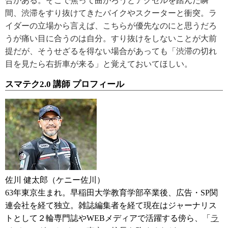
合がある。そこで焦って曲がろうとアクセルを踏んだ瞬
間、渋滞をすり抜けてきたバイクやスクーターと衝突。ラ
イダーの立場から言えば、こちらが優先なのにと思うだろ
うが痛い目に合うのは自分。すり抜けをしないことが大前
提だが、そうせざるを得ない場合があっても「渋滞の切れ
目を見たら右折車が来る」と覚えておいてほしい。
スマテク2.0 講師 プロフィール
佐川 健太郎（ケニー佐川）
63年東京生まれ。早稲田大学教育学部卒業後、広告・SP関
連会社を経て独立。雑誌編集者を経て現在はジャーナリス
トとして２輪専門誌やWEBメディアで活躍する傍ら、「
ラ