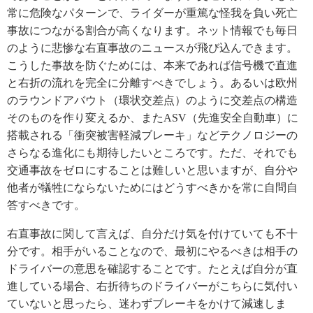
常に危険なパターンで、ライダーが重篤な怪我を負い死亡
事故につながる割合が高くなります。ネット情報でも毎日
のように悲惨な右直事故のニュースが飛び込んできます。
こうした事故を防ぐためには、本来であれば信号機で直進
と右折の流れを完全に分離すべきでしょう。あるいは欧州
のラウンドアバウト（環状交差点）のように交差点の構造
そのものを作り変えるか、またASV（先進安全自動車）に
搭載される「衝突被害軽減ブレーキ」などテクノロジーの
さらなる進化にも期待したいところです。ただ、それでも
交通事故をゼロにすることは難しいと思いますが、自分や
他者が犠牲にならないためにはどうすべきかを常に自問自
答すべきです。
右直事故に関して言えば、自分だけ気を付けていても不十
分です。相手がいることなので、最初にやるべきは相手の
ドライバーの意思を確認することです。たとえば自分が直
進している場合、右折待ちのドライバーがこちらに気付い
ていないと思ったら、迷わずブレーキをかけて減速しま