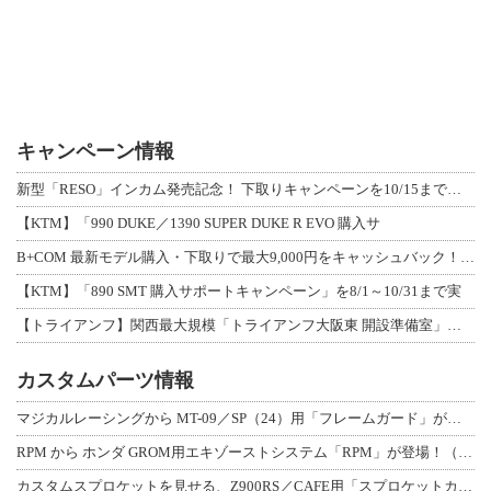
キャンペーン情報
新型「RESO」インカム発売記念！ 下取りキャンペーンを10/15まで延長して開
【KTM】「990 DUKE／1390 SUPER DUKE R EVO 購入サ
B+COM 最新モデル購入・下取りで最大9,000円をキャッシュバック！「B+F
【KTM】「890 SMT 購入サポートキャンペーン」を8/1～10/31まで実
【トライアンフ】関西最大規模「トライアンフ大阪東 開設準備室」がオープン！ 限定
カスタムパーツ情報
マジカルレーシングから MT-09／SP（24）用「フレームガード」が登場！
RPM から ホンダ GROM用エキゾーストシステム「RPM」が登場！（動画あり
カスタムスプロケットを見せる、Z900RS／CAFE用「スプロケットカバーフルキ