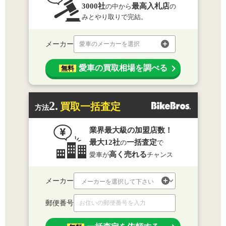
3000社
最高入札店
の中から
の
みとやり取りで完結。
メーカー
愛車のメーカーを選択
愛車の買取相場を調べる
無料
2.
買取一括査定
方法
業界最大級の加盟店数！
最大12社
一括査定
の
で
高く売れる
愛車が
チャンス
メーカー
郵便番号