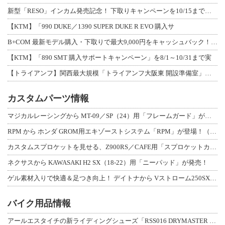
新型「RESO」インカム発売記念！ 下取りキャンペーンを10/15まで延長して開
【KTM】「990 DUKE／1390 SUPER DUKE R EVO 購入サ
B+COM 最新モデル購入・下取りで最大9,000円をキャッシュバック！「B+F
【KTM】「890 SMT 購入サポートキャンペーン」を8/1～10/31まで実
【トライアンフ】関西最大規模「トライアンフ大阪東 開設準備室」がオープン！ 限定
カスタムパーツ情報
マジカルレーシングから MT-09／SP（24）用「フレームガード」が登場！
RPM から ホンダ GROM用エキゾーストシステム「RPM」が登場！（動画あり
カスタムスプロケットを見せる、Z900RS／CAFE用「スプロケットカバーフルキ
ネクサスから KAWASAKI H2 SX（18-22）用「ニーパッド」が発売！
ゲル素材入りで快適＆足つき向上！ デイトナから Vストローム250SX用「快適ロ
バイク用品情報
アールエスタイチの新ライディングシューズ「RSS016 DRYMASTER スト