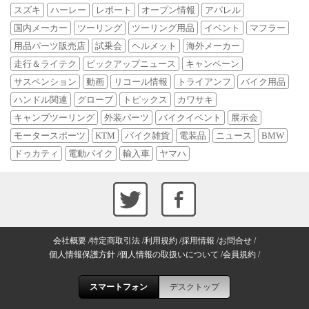
スズキ
ハーレー
レポート
オープン情報
アパレル
国内メーカー
ツーリング
ツーリング用品
イベント
マフラー
用品パーツ販売店
試乗会
ヘルメット
海外メーカー
走行＆ライテク
ピックアップニュース
キャンペーン
サスペンション
動画
リコール情報
トライアンフ
バイク用品
ハンドル関連
グローブ
トピックス
カワサキ
キャンプツーリング
外装パーツ
バイクイベント
展示会
モータースポーツ
KTM
バイク雑貨
電装品
ニュース
BMW
ドゥカティ
電動バイク
輸入車
ヤマハ
会社概要
特定商取引法
利用規約
採用情報
お問合せ
個人情報保護方針
個人情報の取扱いについて
会員規約
スマートフォン
デスクトップ