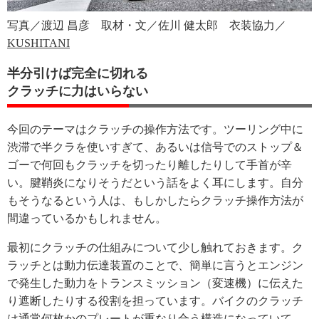
写真／渡辺 昌彦 取材・文／佐川 健太郎 衣装協力／
KUSHITANI
半分引けば完全に切れる
クラッチに力はいらない
今回のテーマはクラッチの操作方法です。ツーリング中に
渋滞で半クラを使いすぎて、あるいは信号でのストップ＆
ゴーで何回もクラッチを切ったり離したりして手首が辛
い。腱鞘炎になりそうだという話をよく耳にします。自分
もそうなるという人は、もしかしたらクラッチ操作方法が
間違っているかもしれません。
最初にクラッチの仕組みについて少し触れておきます。ク
ラッチとは動力伝達装置のことで、簡単に言うとエンジン
で発生した動力をトランスミッション（変速機）に伝えた
り遮断したりする役割を担っています。バイクのクラッチ
は通常何枚かのプレートが重なり合う構造になっていて、