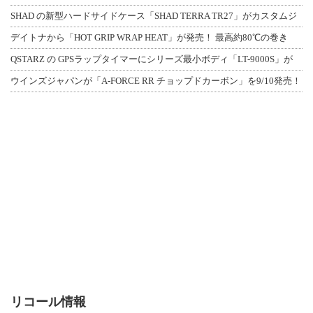
SHAD の新型ハードサイドケース「SHAD TERRA TR27」がカスタムジ
デイトナから「HOT GRIP WRAP HEAT」が発売！ 最高約80℃の巻き
QSTARZ の GPSラップタイマーにシリーズ最小ボディ「LT-9000S」が
ウインズジャパンが「A-FORCE RR チョップドカーボン」を9/10発売！
リコール情報