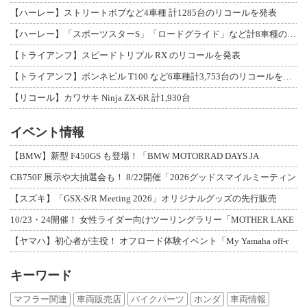
【ハーレー】ストリートボブなど4車種 計1285台のリコールを発表
【ハーレー】「スポーツスターS」「ロードグライド」など計8車種のリコールを発表
【トライアンフ】スピードトリプル RX のリコールを発表
【トライアンフ】ボンネビル T100 など6車種計3,753台のリコールを発表
【リコール】カワサキ Ninja ZX-6R 計1,930台
イベント情報
【BMW】新型 F450GS も登場！「BMW MOTORRAD DAYS JA
CB750F 展示や大抽選会も！ 8/22開催「2026グッドスマイルミーティン
【スズキ】「GSX-S/R Meeting 2026」オリジナルグッズの先行販売
10/23・24開催！ 女性ライダー向けツーリングラリー「MOTHER LAKE
【ヤマハ】初心者が主役！ オフロード体験イベント「My Yamaha off-r
キーワード
マフラー関連
車両販売店
バイクパーツ
ホンダ
車両情報