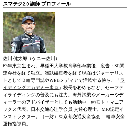
スマテク2.0 講師 プロフィール
佐川 健太郎（ケニー佐川）
63年東京生まれ。早稲田大学教育学部卒業後、広告・SP関
連会社を経て独立。雑誌編集者を経て現在はジャーナリス
トとして２輪専門誌やWEBメディアで活躍する傍ら、「
ラ
イディングアカデミー東京
」校長を務めるなど、セーフテ
ィライディングの普及にも注力。海外試乗やメーカーやデ
ィーラーのアドバイザーとしても活動中。㈱モト・マニア
ックス代表。日本交通心理学会員 交通心理士。MFJ認定イ
ンストラクター。（一財）東京都交通安全協会 二輪車安全
運転指導員。