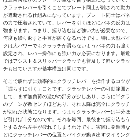
クラッチレバーを引くことでプレート同士が離されて動力
が遮断される仕組みになっています。プレート同士はバネ
の力で圧着されていて、レバーを引くほどにバネの反力は
強まります。つまり、握り込むほど強い力が必要なので、
何度も繰り返すと手首が痛くなるわけです。特に大型バイ
クは大パワーでもクラッチが滑らないようバネの力も強く
設定され、レバー操作にも強い力が必要になります。最近
ではアシスト＆スリッパークラッチも普及して軽いクラッ
チも出ていますが基本構造は同じです。
そこで疲れずに効率的にクラッチレバーを操作するコツが
「握らずに引く」ことです。クラッチレバーの可動範囲と
して、まず無負荷の遊びの部分が少しあり、さらに半クラ
のゾーンが数センチほどあり、それ以降は完全にクラッチ
が切れた状態になります。つまりクラッチレバーは半分ほ
ど引けば十分なのです。それを毎回、最後まで握り込もう
とするから左手が疲れてしまうわけです。実際に発進時な
どにクラッチレバーの位置とバイクが動き出すタイミング