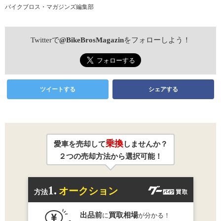
バイクブロス・マガジンズ編集部
Twitterで
@BikeBrosMagazin
をフォローしよう！
ツイートする
シェアする
乗換
愛車を売却して
しませんか？
２つの売却方法から選択可能！
1.
オークション
方法
出品前
買取相場
に
が分かる！