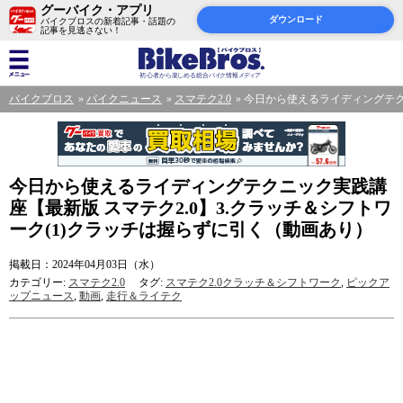
グーバイク・アプリ
ダウンロード
バイクブロスの新着記事・話題の
記事を見逃さない！
バイクブロス
バイクニュース
スマテク2.0
今日から使えるライディングテクニ
今日から使えるライディングテクニック実践講
座【最新版 スマテク2.0】3.クラッチ＆シフトワ
ーク(1)クラッチは握らずに引く（動画あり）
掲載日：2024年04月03日（水）
カテゴリー:
スマテク2.0
タグ:
スマテク2.0クラッチ＆シフトワーク
,
ピックア
ップニュース
,
動画
,
走行＆ライテク