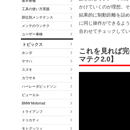
基本整備
かけていくのが理想。そ
工具の使い方実践
結果的に制動距離を詰める
部位別メンテナンス
に同じ操作ができるよう
メンテのウンチク
合わせてチェックしてい
ユーザー車検
トピックス
これを見れば完
ホンダ
マテク2.0】
ヤマハ
スズキ
カワサキ
ハーレーダビッドソン
ビューエル
BMW Motorrad
トライアンフ
ドゥカティ
モトグッツィ