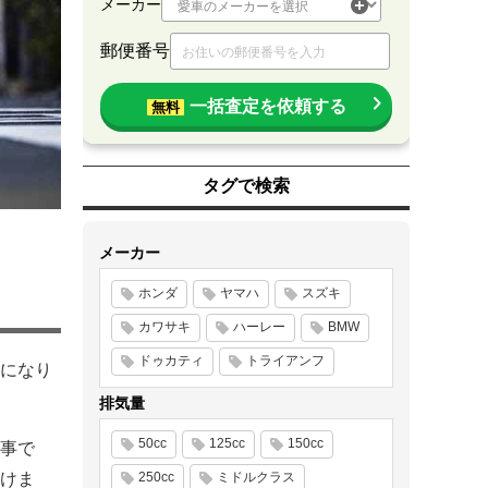
メーカー
郵便番号
一括査定を依頼する
無料
タグで検索
メーカー
ホンダ
ヤマハ
スズキ
カワサキ
ハーレー
BMW
ドゥカティ
トライアンフ
になり
排気量
50cc
125cc
150cc
事で
けま
250cc
ミドルクラス