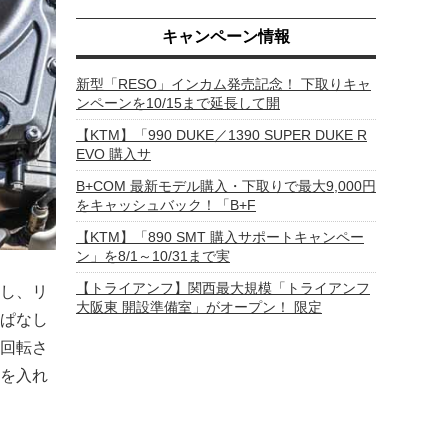
キャンペーン情報
新型「RESO」インカム発売記念！ 下取りキャ
ンペーンを10/15まで延長して開
【KTM】「990 DUKE／1390 SUPER DUKE R
EVO 購入サ
B+COM 最新モデル購入・下取りで最大9,000円
をキャッシュバック！「B+F
【KTM】「890 SMT 購入サポートキャンペー
ン」を8/1～10/31まで実
【トライアンフ】関西最大規模「トライアンフ
し、リ
大阪東 開設準備室」がオープン！ 限定
ぱなし
回転さ
を入れ