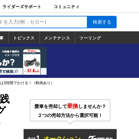
ライダーズサポート
コミュニティ
ライダーズサポート
バイク輸送
バイクガレージライ
バイク車両保険
ロードサービス
バイク試乗
コミュニティ
日記
ツーリング
カスタム
TOP
フ
TOP
事
トピックス
メンテナンス
ツーリング
トピックス
ホンダ
ヤマハ
スズキ
カワサキ
ハーレーダ
BMW
ドゥカティ
トライアン
メンテナンス
基本整備
部位別メンテ
工具の使い方
ツール100選
メンテのうん
一覧
ビッドソン
フ
一覧
ちく
ーキは3段階でかける！（動画あり）
践
乗換
愛車を売却して
しませんか？
グ
２つの売却方法から選択可能！
）
1.
オークション