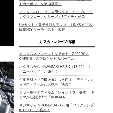
ドカーボン」を9/10発売！
クシタニのモトクロス用ウェア「ムーブレーシ
ングオフロードシリーズ」3アイテムが登
UVカット・遮光性能をアップ！ LINKS が「冷
暖BODY サーモベスト」改良
カスタムパーツ情報
カスタムスプロケットを見せる、Z900RS／
CAFE用「スプロケットカバーフルキ
ネクサスから KAWASAKI H2 SX（18-22）用
「ニーパッド」が発売！
ゲル素材入りで快適＆足つき向上！ デイトナか
ら Vストローム250SX用「快適ロ
ミラー用撥水フィルム「レインオフ」登場！ キ
ジマが新製品情報「KIJIMA NE
キジマから GROM／DAX125用「フォグランプ
KIT LED」が発売！