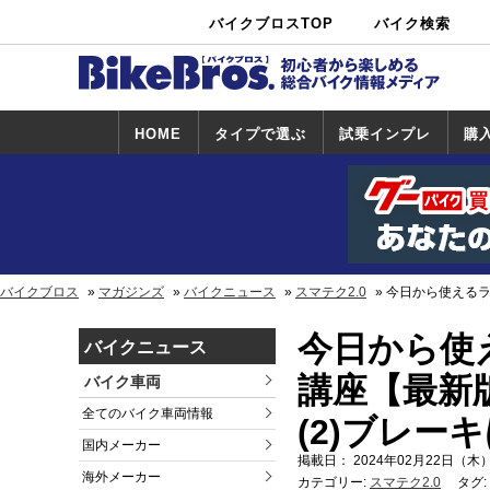
バイクブロスTOP
バイク検索
中古バイ
カタログ検
ショップ検
ク・新車検
索
索
索
HOME
タイプで選ぶ
試乗インプレ
購
スポーツ＆ネ
原付＆ミニバ
アメリカン＆
ビッグスクー
オフロード
試乗インプレ
ホンダ
ヤマハ
スズキ
カワサキ
ハーレー
BMW
トライアンフ
ドゥカティ
購
ホ
ヤ
ス
カ
イキッド
イク
クルーザー
ター
一覧
一
バイクブロス
マガジンズ
バイクニュース
スマテク2.0
今日から使えるラ
今日から使
バイクニュース
講座【最新版
バイク車両
全てのバイク車両情報
(2)ブレー
国内メーカー
掲載日： 2024年02月22日（木）
海外メーカー
カテゴリー:
スマテク2.0
タグ: