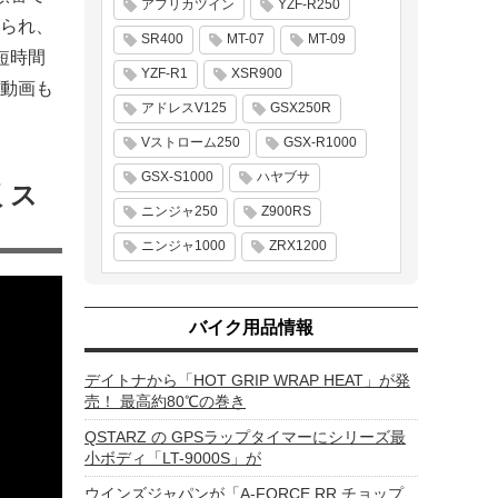
アフリカツイン
YZF-R250
られ、
SR400
MT-07
MT-09
短時間
YZF-R1
XSR900
動画も
アドレスV125
GSX250R
Vストローム250
GSX-R1000
GSX-S1000
ハヤブサ
 ス
ニンジャ250
Z900RS
ニンジャ1000
ZRX1200
バイク用品情報
デイトナから「HOT GRIP WRAP HEAT」が発
売！ 最高約80℃の巻き
QSTARZ の GPSラップタイマーにシリーズ最
小ボディ「LT-9000S」が
ウインズジャパンが「A-FORCE RR チョップ