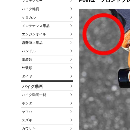
プロテクター
バイク雑貨
ケミカル
メンテナンス用品
エンジンオイル
盗難防止用品
ハンドル
電装類
外装類
タイヤ
バイク動画
バイク動画一覧
ホンダ
ヤマハ
スズキ
カワサキ