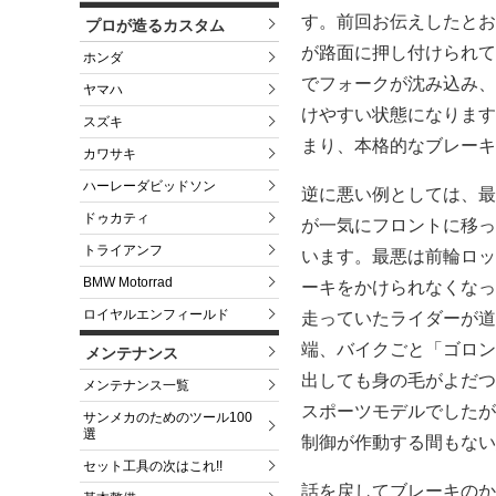
す。前回お伝えしたとお
プロが造るカスタム
が路面に押し付けられて
ホンダ
でフォークが沈み込み、
ヤマハ
けやすい状態になります
スズキ
まり、本格的なブレーキ
カワサキ
ハーレーダビッドソン
逆に悪い例としては、最
ドゥカティ
が一気にフロントに移っ
トライアンフ
います。最悪は前輪ロッ
BMW Motorrad
ーキをかけられなくなっ
ロイヤルエンフィールド
走っていたライダーが道
端、バイクごと「ゴロン
メンテナンス
出しても身の毛がよだつ
メンテナンス一覧
スポーツモデルでしたが
サンメカのためのツール100
選
制御が作動する間もない
セット工具の次はこれ!!
話を戻してブレーキのかけ