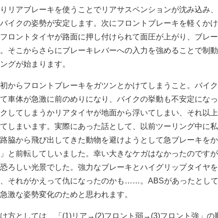
りリアブレーキを使うことでリアサスペンションが沈み込み、
バイクの姿勢が安定します。次にフロントブレーキを軽くかけ
フロントタイヤが路面に押し付けられて面圧が上がり、ブレー
。そこからさらにブレーキレバーへの入力を強めることで制動
ングが始まります。
初からフロントブレーキをガツンとかけてしまうこと。バイク
て車体が急激に前のめりになり、バイクの挙動も不安定になっ
クしてしまうかリアタイヤが地面から浮いてしまい、それ以上
てしまいます。実際にあった話として、以前ツーリング中に私
路脇から飛び出してきた動物を避けようとして急ブレーキをか
」と前転してしいました。幸い大きなケガはなかったのですが
恐ろしい光景でした。強力なブレーキとハイグリップタイヤを
、それがかえって仇になったのかも……。ABSがあったとし
急激な姿勢変化のためと思われます。
方としては、「(1)リア→(2)フロント弱→(3)フロント強」の