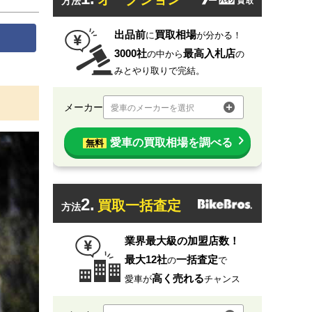
方法
出品前
買取相場
に
が分かる！
3000社
最高入札店
の中から
の
みとやり取りで完結。
メーカー
愛車のメーカーを選択
愛車の買取相場を調べる
無料
2.
買取一括査定
方法
業界最大級の加盟店数！
最大12社
一括査定
の
で
高く売れる
愛車が
チャンス