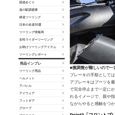
国道めぐり
道の駅調査隊
林道ツーリング
日本の名道50選
ツーリング情報局
女性ライダーツーリング
お助けツーリングアイテム
ツーリングレポート
用品インプレ
■微調整が難しいので一
ツーリング用品
ブレーキの手順としては
ヘルメット
アブレーキはブーツを履
アパレル
で完全停止まで一定にか
アイウェア
れるイメージで、親や指
フットギア
ながらやると感触をつか
グローブ
Point2「フロント