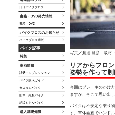
日刊バイクブロス
書籍・DVD発売情報
書籍・DVD
バイクブロスのお知らせ
バイクブロス通販
バイク記事
写真／渡辺 昌彦 取材
特集
リアからフロン
車両情報
姿勢を作って制
試乗インプレッション
バイク購入ガイド
今回はブレーキのかけ方
カスタムバイク
ますが、そこで思い出し
旧車・絶版バイク
絶版ミドルバイク
バイクは不安定な乗り物
購入基礎知識
す。車体垂直でハンドル