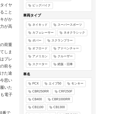
タイヤ
ビッグバイク
ること
車両タイプ
キがか
ネイキッド
スーパースポーツ
力が高
カフェレーサー
ネオクラシック
ボバー
スクランブラー
の荷重
オフロード
アドベンチャー
てしま
アメリカン
クルーザー
はブレ
スクーター
絶版・旧車
の前を
けた途
車名
今思い
PCX
エイプ50
モンキー
履いた
CBR250RR
CRF250F
ても電子
CB400
CBR1000RR
CB1100
CB1300
順番で