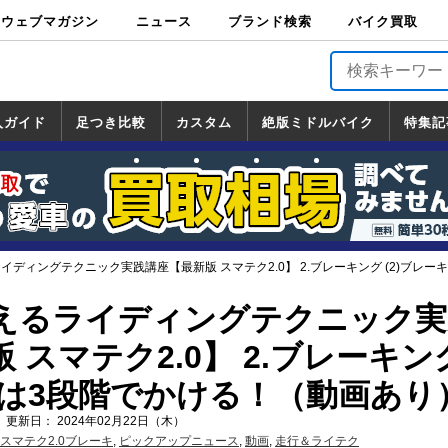
ウェブマガジン
ニュース
ブランド検索
バイク買取
バイクブロス・
原付＆ミニバイ
スポーツ＆ネイ
アメリカン＆ツ
ビッグスクータ
オフロード
バージンハーレ
バージンBMW
バージンドゥカ
バージントライ
ニュース
車両情報
イベント
キャンペ
トピック
バイク用
バイクパ
書籍・
サポート
お知らせ
ブランドを検
ブランドボイ
バイク買取
マガジンズ
ク
キッド
アラー
ー
ー
ティ
アンフ
TOP
ーン
ス
品
ーツ
DVD
索
ス
入ガイド
足つき比較
カスタム
絶版ミドルバイク
特集記
入ガイド
ンダ
マハ
ズキ
ワサキ
カスタム
ホンダ
ヤマハ
スズキ
カワサキ
道の駅調査隊
ツーリング情報局
日本の道50選
国道めぐり
林道ツーリング
絶版ミドルバイク
ホンダ
ヤマハ
スズキ
カワサキ
覧
一覧
一覧
イディングテクニック実践講座【最新版 スマテク2.0】 2.ブレーキング (2)ブレ
えるライディングテクニック実
 スマテク2.0】 2.ブレーキン
キは3段階でかける！（動画あり
 更新日： 2024年02月22日（木）
スマテク2.0ブレーキ
,
ピックアップニュース
,
動画
,
走行＆ライテク