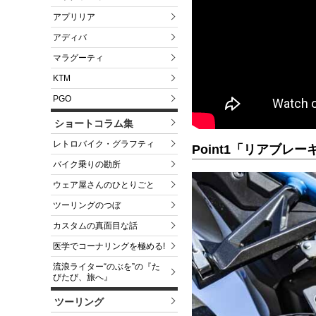
アプリリア
アディバ
マラグーティ
KTM
PGO
ショートコラム集
レトロバイク・グラフティ
Point1「リアブレ
バイク乗りの勘所
ウェア屋さんのひとりごと
ツーリングのつぼ
カスタムの真面目な話
医学でコーナリングを極める!
流浪ライター“のぶを”の『た
びたび、旅へ』
ツーリング