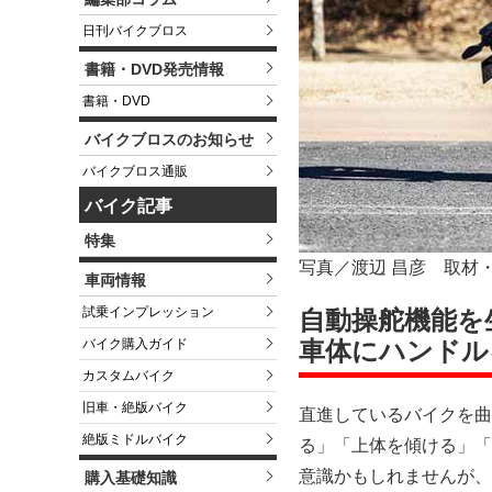
日刊バイクブロス
書籍・DVD発売情報
書籍・DVD
バイクブロスのお知らせ
バイクブロス通販
バイク記事
特集
写真／渡辺 昌彦 取材
車両情報
試乗インプレッション
自動操舵機能を
車体にハンドル
バイク購入ガイド
カスタムバイク
旧車・絶版バイク
直進しているバイクを曲
絶版ミドルバイク
る」「上体を傾ける」「
意識かもしれませんが、
購入基礎知識