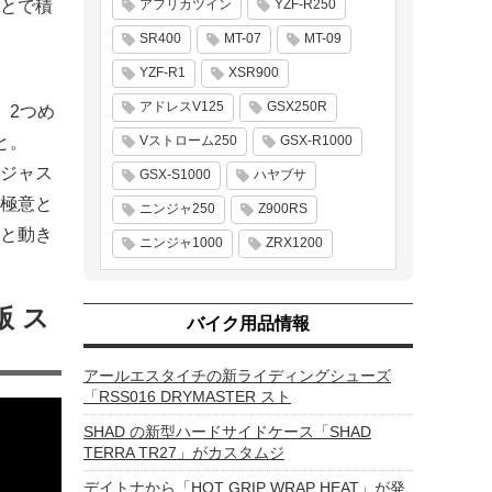
とで積
アフリカツイン
YZF-R250
SR400
MT-07
MT-09
YZF-R1
XSR900
アドレスV125
GSX250R
。2つめ
と。
Vストローム250
GSX-R1000
ジャス
GSX-S1000
ハヤブサ
極意と
ニンジャ250
Z900RS
と動き
ニンジャ1000
ZRX1200
 ス
バイク用品情報
アールエスタイチの新ライディングシューズ
「RSS016 DRYMASTER スト
SHAD の新型ハードサイドケース「SHAD
TERRA TR27」がカスタムジ
デイトナから「HOT GRIP WRAP HEAT」が発