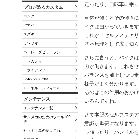
走ったり、自転車に乗っ
プロが造るカスタム
ホンダ
車体が傾くとその傾きに
ヤマハ
イクは曲がっていきます
スズキ
これが「セルフステアリ
カワサキ
基本原理として広く知ら
ハーレーダビッドソン
さらに言うと、バイクは
ドゥカティ
力が働きます。これもセ
トライアンフ
バランスを補正しつつ走
BMW Motorrad
様子がよく分かります。
ロイヤルエンフィールド
るのはこの作用のおかげ
メンテナンス
いるんですね。
メンテナンス一覧
さて本題のセルフステア
サンメカのためのツール100
選
意識が重要になります。
セット工具の次はこれ!!
っ張ったり、ハンドルを