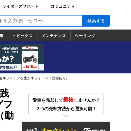
ライダーズサポート
コミュニティ
ライダーズサポート
バイク輸送
バイクガレージライ
バイク車両保険
ロードサービス
バイク試乗
コミュニティ
日記
ツーリング
カスタム
TOP
フ
TOP
事
トピックス
メンテナンス
ツーリング
トピックス
ホンダ
ヤマハ
スズキ
カワサキ
ハーレーダ
BMW
ドゥカティ
トライアン
メンテナンス
基本整備
部位別メンテ
工具の使い方
ツール100選
メンテのうん
一覧
ビッドソン
フ
一覧
ちく
3)セルフステアを生かすフォーム（動画あり）
践
乗換
愛車を売却して
しませんか？
グフ
２つの売却方法から選択可能！
（動
1.
オークション