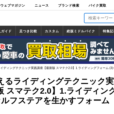
ウェブマガジン
ニュース
ブランド検索
バイク買取
バイクブロス・
原付＆ミニバイ
スポーツ＆ネイ
アメリカン＆ツ
ビッグスクータ
オフロード
バージンハーレ
バージンBMW
バージンドゥカ
バージントライ
ニュース
車両情報
イベント
キャンペ
トピック
バイク用
バイクパ
書籍・
サポート
お知らせ
ブランドを検
ブランドボイ
バイク買取
マガジンズ
ク
キッド
アラー
ー
ー
ティ
アンフ
TOP
ーン
ス
品
ーツ
DVD
索
ス
入ガイド
足つき比較
カスタム
絶版ミドルバイク
特集記
入ガイド
ンダ
マハ
ズキ
ワサキ
カスタム
ホンダ
ヤマハ
スズキ
カワサキ
道の駅調査隊
ツーリング情報局
日本の道50選
国道めぐり
林道ツーリング
絶版ミドルバイク
ホンダ
ヤマハ
スズキ
カワサキ
覧
一覧
一覧
イディングテクニック実践講座【最新版 スマテク2.0】1.ライディングフォーム (
えるライディングテクニック実
 スマテク2.0】1.ライディン
)セルフステアを生かすフォーム