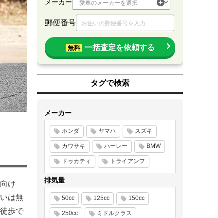
メーカー
郵便番号
一括査定を依頼する
無料
タグで検索
メーカー
ホンダ
ヤマハ
スズキ
カワサキ
ハーレー
BMW
ドゥカティ
トライアンフ
排気量
向け
いは無
50cc
125cc
150cc
徒歩で
250cc
ミドルクラス