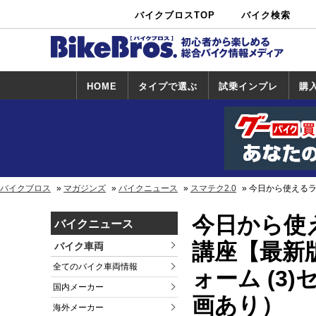
バイクブロスTOP
バイク検索
中古バイ
カタログ検
ショップ検
ク・新車検
索
索
索
HOME
タイプで選ぶ
試乗インプレ
購
スポーツ＆ネ
原付＆ミニバ
アメリカン＆
ビッグスクー
オフロード
試乗インプレ
ホンダ
ヤマハ
スズキ
カワサキ
ハーレー
BMW
トライアンフ
ドゥカティ
購
ホ
ヤ
ス
カ
イキッド
イク
クルーザー
ター
一覧
一
バイクブロス
マガジンズ
バイクニュース
スマテク2.0
今日から使えるラ
今日から使
バイクニュース
講座【最新版
バイク車両
全てのバイク車両情報
ォーム (3
国内メーカー
画あり）
海外メーカー