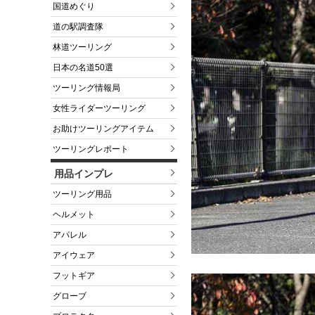
国道めぐり
道の駅調査隊
林道ツーリング
日本の名道50選
ツーリング情報局
女性ライダーツーリング
お助けツーリングアイテム
ツーリングレポート
用品インプレ
ツーリング用品
ヘルメット
アパレル
アイウェア
フットギア
グローブ