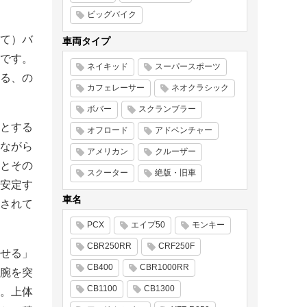
ビッグバイク
て）バ
車両タイプ
です。
ネイキッド
スーパースポーツ
る、の
カフェレーサー
ネオクラシック
ボバー
スクランブラー
とする
オフロード
アドベンチャー
ながら
アメリカン
クルーザー
とその
スクーター
絶版・旧車
安定す
車名
されて
PCX
エイプ50
モンキー
CBR250RR
CRF250F
せる」
CB400
CBR1000RR
腕を突
CB1100
CB1300
。上体