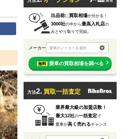
方法
出品前
買取相場
に
が分かる！
3000社
最高入札店
の中から
の
みとやり取りで完結。
メーカー
愛車のメーカーを選択
愛車の買取相場を調べる
無料
2.
買取一括査定
方法
業界最大級の加盟店数！
最大12社
一括査定
の
で
高く売れる
愛車が
チャンス