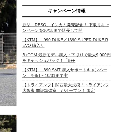
キャンペーン情報
新型「RESO」インカム発売記念！ 下取りキャ
ンペーンを10/15まで延長して開
【KTM】「990 DUKE／1390 SUPER DUKE R
EVO 購入サ
B+COM 最新モデル購入・下取りで最大9,000円
をキャッシュバック！「B+F
【KTM】「890 SMT 購入サポートキャンペー
ン」を8/1～10/31まで実
【トライアンフ】関西最大規模「トライアンフ
大阪東 開設準備室」がオープン！ 限定