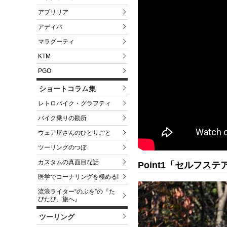
アプリリア
アディバ
マラグーティ
KTM
PGO
ショートコラム集
レトロバイク・グラフティ
バイク乗りの勘所
ウェア屋さんのひとりごと
ツーリングのつぼ
カスタムの真面目な話
Point1「セルフステ
医学でコーナリングを極める!
流浪ライター“のぶを”の『た
びたび、旅へ』
ツーリング