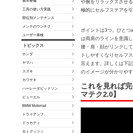
基本整備
や腕をリラックスさせる
工具の使い方実践
極的にセルフステアを引
部位別メンテナンス
メンテのウンチク
ポイントは3つ。ひとつ
ユーザー車検
は両肩のラインを意識し
トピックス
腰・肩・顔がリンクして
ホンダ
トしやすくなりセルフス
ヤマハ
言えます。詳しくは下記
のイメージが分かりやす
スズキ
カワサキ
これを見れば完
ハーレーダビッドソン
マテク2.0】
ビューエル
BMW Motorrad
トライアンフ
ドゥカティ
モトグッツィ