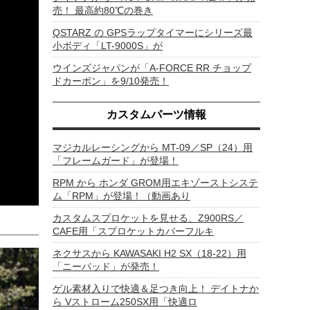
売！ 最高約80℃の巻き
QSTARZ の GPSラップタイマーにシリーズ最
小ボディ「LT-9000S」が
ウインズジャパンが「A-FORCE RR チョップ
ドカーボン」を9/10発売！
カスタムパーツ情報
マジカルレーシングから MT-09／SP（24）用
「フレームガード」が登場！
RPM から ホンダ GROM用エキゾーストシステ
ム「RPM」が登場！（動画あり
カスタムスプロケットを見せる、Z900RS／
CAFE用「スプロケットカバーフルキ
ネクサスから KAWASAKI H2 SX（18-22）用
「ニーパッド」が発売！
ゲル素材入りで快適＆足つき向上！ デイトナか
ら Vストローム250SX用「快適ロ