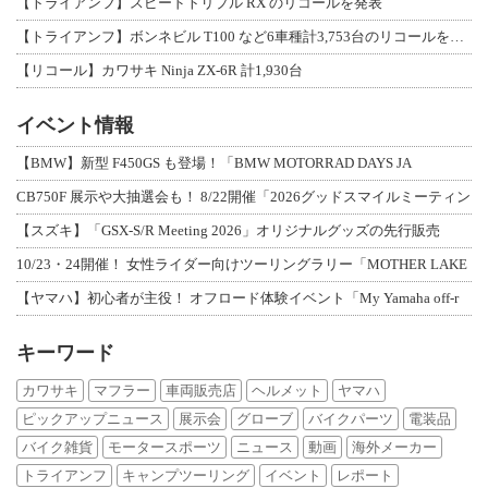
【トライアンフ】スピードトリプル RX のリコールを発表
【トライアンフ】ボンネビル T100 など6車種計3,753台のリコールを発表
【リコール】カワサキ Ninja ZX-6R 計1,930台
イベント情報
【BMW】新型 F450GS も登場！「BMW MOTORRAD DAYS JA
CB750F 展示や大抽選会も！ 8/22開催「2026グッドスマイルミーティン
【スズキ】「GSX-S/R Meeting 2026」オリジナルグッズの先行販売
10/23・24開催！ 女性ライダー向けツーリングラリー「MOTHER LAKE
【ヤマハ】初心者が主役！ オフロード体験イベント「My Yamaha off-r
キーワード
カワサキ
マフラー
車両販売店
ヘルメット
ヤマハ
ピックアップニュース
展示会
グローブ
バイクパーツ
電装品
バイク雑貨
モータースポーツ
ニュース
動画
海外メーカー
トライアンフ
キャンプツーリング
イベント
レポート