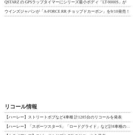
QSTARZ の GPSラップタイマーにシリーズ最小ボディ「LT-9000S」が
ウインズジャパンが「A-FORCE RR チョップドカーボン」を9/10発売！
リコール情報
【ハーレー】ストリートボブなど4車種 計1285台のリコールを発表
【ハーレー】「スポーツスターS」「ロードグライド」など計8車種のリコールを発表