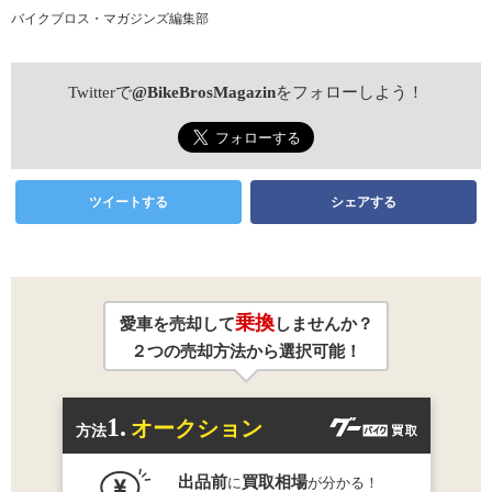
バイクブロス・マガジンズ編集部
Twitterで
@BikeBrosMagazin
をフォローしよう！
ツイートする
シェアする
乗換
愛車を売却して
しませんか？
２つの売却方法から選択可能！
1.
オークション
方法
出品前
買取相場
に
が分かる！