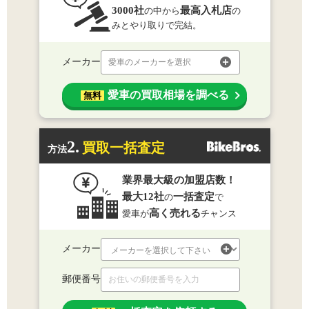
3000社
最高入札店
の中から
の
みとやり取りで完結。
メーカー
愛車のメーカーを選択
愛車の買取相場を調べる
無料
2.
買取一括査定
方法
業界最大級の加盟店数！
最大12社
一括査定
の
で
高く売れる
愛車が
チャンス
メーカー
郵便番号