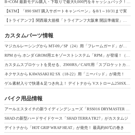
B+COM 最新モデル購入・下取りで最大9,000円をキャッシュバック！「B+F
【KTM】「890 SMT 購入サポートキャンペーン」を8/1～10/31まで実
【トライアンフ】関西最大規模「トライアンフ大阪東 開設準備室」がオープン！ 限定
カスタムパーツ情報
マジカルレーシングから MT-09／SP（24）用「フレームガード」が登場！
RPM から ホンダ GROM用エキゾーストシステム「RPM」が登場！（動画あり
カスタムスプロケットを見せる、Z900RS／CAFE用「スプロケットカバーフルキ
ネクサスから KAWASAKI H2 SX（18-22）用「ニーパッド」が発売！
ゲル素材入りで快適＆足つき向上！ デイトナから Vストローム250SX用「快適ロ
バイク用品情報
アールエスタイチの新ライディングシューズ「RSS016 DRYMASTER スト
SHAD の新型ハードサイドケース「SHAD TERRA TR27」がカスタムジ
デイトナから「HOT GRIP WRAP HEAT」が発売！ 最高約80℃の巻き