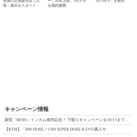
全国の正規販売店で入
ー」日本上陸、3モデル
「XE Pro S」を発売
荷・展示をスタート
を国内展開
キャンペーン情報
新型「RESO」インカム発売記念！ 下取りキャンペーンを10/15まで延長して開
【KTM】「990 DUKE／1390 SUPER DUKE R EVO 購入サ