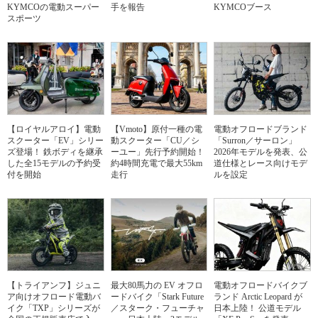
KYMCOの電動スーパー
手を報告
KYMCOブース
スポーツ
【ロイヤルアロイ】電動
【Vmoto】原付一種の電
電動オフロードブランド
スクーター「EV」シリー
動スクーター「CU／シ
「Surron／サーロン」
ズ登場！ 鉄ボディを継承
ーユー」先行予約開始！
2026年モデルを発表、公
した全15モデルの予約受
約4時間充電で最大55km
道仕様とレース向けモデ
付を開始
走行
ルを設定
【トライアンフ】ジュニ
最大80馬力の EV オフロ
電動オフロードバイクブ
ア向けオフロード電動バ
ードバイク「Stark Future
ランド Arctic Leopard が
イク「TXP」シリーズが
／スターク・フューチャ
日本上陸！ 公道モデル