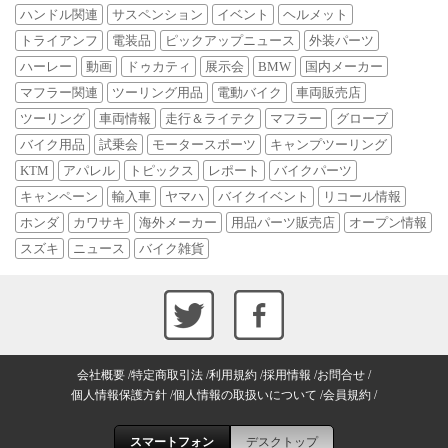
ハンドル関連
サスペンション
イベント
ヘルメット
トライアンフ
電装品
ピックアップニュース
外装パーツ
ハーレー
動画
ドゥカティ
展示会
BMW
国内メーカー
マフラー関連
ツーリング用品
電動バイク
車両販売店
ツーリング
車両情報
走行＆ライテク
マフラー
グローブ
バイク用品
試乗会
モータースポーツ
キャンプツーリング
KTM
アパレル
トピックス
レポート
バイクパーツ
キャンペーン
輸入車
ヤマハ
バイクイベント
リコール情報
ホンダ
カワサキ
海外メーカー
用品パーツ販売店
オープン情報
スズキ
ニュース
バイク雑貨
会社概要
特定商取引法
利用規約
採用情報
お問合せ
個人情報保護方針
個人情報の取扱いについて
会員規約
スマートフォン
デスクトップ