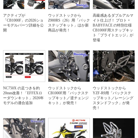
アクティブが
ウッドストックから
高級感あるダブルアルマ
「CB1000F」の2026ショ
Z900RS（26）用「バック
イト仕上げ！ プロト ×
ーモデルパーツ詳細を公
ステップキット」ほか新
BABYFACE の特別仕様
開
商品が発売！
CB1000F用ステップキッ
ト「ブライトエッジ」が
登場
NC750X の足つきを約
ウッドストックから
ウッドストックから
20mm改善！「EFFEXロ
CB1000F用「バックステ
YZF-R9用「バックステ
ーダウンキット」2026年
ップキット／逆チェンジ
ップキット／レーシング
モデルの適合追加
キット」が発売！
スタンドフック」が発
売！