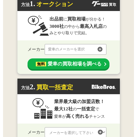
1.
オークション
方法
出品前
買取相場
に
が分かる！
3000社
最高入札店
の中から
の
みとやり取りで完結。
メーカー
愛車のメーカーを選択
愛車の買取相場を調べる
無料
2.
買取一括査定
方法
業界最大級の加盟店数！
最大12社
一括査定
の
で
高く売れる
愛車が
チャンス
メーカー