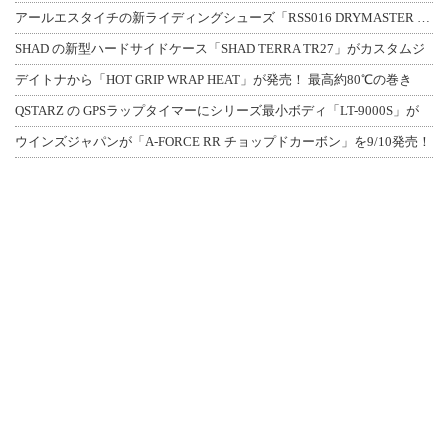
アールエスタイチの新ライディングシューズ「RSS016 DRYMASTER スト
SHAD の新型ハードサイドケース「SHAD TERRA TR27」がカスタムジ
デイトナから「HOT GRIP WRAP HEAT」が発売！ 最高約80℃の巻き
QSTARZ の GPSラップタイマーにシリーズ最小ボディ「LT-9000S」が
ウインズジャパンが「A-FORCE RR チョップドカーボン」を9/10発売！