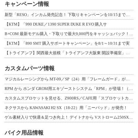
キャンペーン情報
新型「RESO」インカム発売記念！ 下取りキャンペーンを10/15まで延長して開
【KTM】「990 DUKE／1390 SUPER DUKE R EVO 購入サ
B+COM 最新モデル購入・下取りで最大9,000円をキャッシュバック！「B+F
【KTM】「890 SMT 購入サポートキャンペーン」を8/1～10/31まで実
【トライアンフ】関西最大規模「トライアンフ大阪東 開設準備室」がオープン！ 限定
カスタムパーツ情報
マジカルレーシングから MT-09／SP（24）用「フレームガード」が登場！
RPM から ホンダ GROM用エキゾーストシステム「RPM」が登場！（動画あり
カスタムスプロケットを見せる、Z900RS／CAFE用「スプロケットカバーフルキ
ネクサスから KAWASAKI H2 SX（18-22）用「ニーパッド」が発売！
ゲル素材入りで快適＆足つき向上！ デイトナから Vストローム250SX用「快適ロ
バイク用品情報