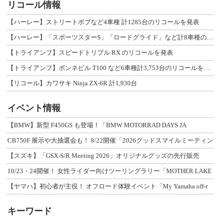
リコール情報
【ハーレー】ストリートボブなど4車種 計1285台のリコールを発表
【ハーレー】「スポーツスターS」「ロードグライド」など計8車種のリコールを発表
【トライアンフ】スピードトリプル RX のリコールを発表
【トライアンフ】ボンネビル T100 など6車種計3,753台のリコールを発表
【リコール】カワサキ Ninja ZX-6R 計1,930台
イベント情報
【BMW】新型 F450GS も登場！「BMW MOTORRAD DAYS JA
CB750F 展示や大抽選会も！ 8/22開催「2026グッドスマイルミーティン
【スズキ】「GSX-S/R Meeting 2026」オリジナルグッズの先行販売
10/23・24開催！ 女性ライダー向けツーリングラリー「MOTHER LAKE
【ヤマハ】初心者が主役！ オフロード体験イベント「My Yamaha off-r
キーワード