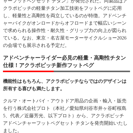
ャーフットペグセット チタン」が発売された。同製品はア
クラポビッチの軽量チタン加工技術をフットペグに応用
し、軽量性と高剛性を両立しているのが特徴。アドベンチ
ャーバイクがオンロードからオフロードまで幅広いシーン
で求められる操作性・耐久性・グリップ力の向上が図られ
ている。なお、東京・名古屋モーターサイクルショー2026
の会場でも展示される予定だ。
アドベンチャーライダー必見の軽量・高剛性チタン
仕様！アクラポビッチ新作フットペグ
機能性はもちろん、アクラポビッチならではのデザインは
所有する喜びも満たします。
クルマ・オートバイ・アウトドア用品の企画・輸入・販売
を行う株式会社プロト（本社／愛知県刈谷市井ヶ谷町桜島
5、代表／近藤芳光、以下プロト）から、アクラポビッチ
アドベンチャーフットペグセット チタンを発売開始いたし
ました。