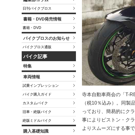
日刊バイクブロス
書籍・DVD発売情報
書籍・DVD
バイクブロスのお知らせ
バイクブロス通販
バイク記事
特集
車両情報
試乗インプレッション
寺本自動車商会の「T-R
バイク購入ガイド
（税10％込み）。同製
カスタムバイク
っており、簡易的にクラ
旧車・絶版バイク
事によりピストン・クラ
絶版ミドルバイク
よりスムーズにする事で
購入基礎知識