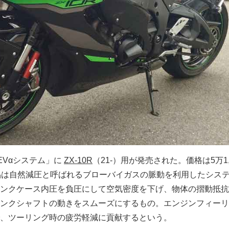
EVαシステム」に
ZX-10R
（21-）用が発売された。価格は5万1,
品は自然減圧と呼ばれるブローバイガスの脈動を利用したシス
ンクケース内圧を負圧にして空気密度を下げ、物体の摺動抵抗
ンクシャフトの動きをスムーズにするもの。エンジンフィーリ
、ツーリング時の疲労軽減に貢献するという。