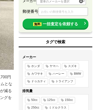
メーカー
郵便番号
一括査定を依頼する
無料
タグで検索
メーカー
ホンダ
ヤマハ
スズキ
カワサキ
ハーレー
BMW
700円
ドゥカティ
トライアンフ
テムとな
が減る
排気量
ングを
50cc
125cc
150cc
250cc
ミドルクラス