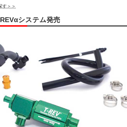
で探す＞＞
用 T-REVαシステム発売