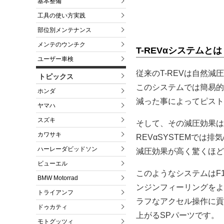
基本整備
工具の使い方実践
部位別メンテナンス
メンテのウンチク
T-REVαシステムとは
ユーザー車検
従来のT-REVは自然
トピックス
このシステムでは簡易的
ホンダ
減った事によってピスト
ヤマハ
スズキ
そして、その減圧効果は
カワサキ
REVαSYSTEMでは
ハーレーダビッドソン
減圧効果が高く驚くほど
ビューエル
このようなシステムはF
BMW Motorrad
ンジンフィーリングをよ
トライアンフ
ラフなアクセル操作に貢
ドゥカティ
上がるSPパーツです。
モトグッツィ