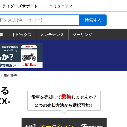
ライダーズサポート
コミュニティ
ライダーズサポート
バイク輸送
バイクガレージライ
バイク車両保険
ロードサービス
バイク試乗
コミュニティ
日記
ツーリング
カスタム
TOP
フ
TOP
事
トピックス
メンテナンス
ツーリング
トピックス
ホンダ
ヤマハ
スズキ
カワサキ
ハーレーダ
BMW
ドゥカティ
トライアン
メンテナンス
基本整備
部位別メンテ
工具の使い方
ツール100選
メンテのうん
一覧
ビッドソン
フ
一覧
ちく
-）用が発売！
する
乗換
愛車を売却して
しませんか？
X-
２つの売却方法から選択可能！
1.
オークション