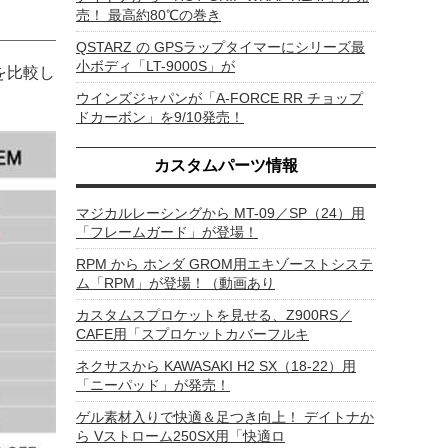
売！ 最高約80℃の巻き
QSTARZ の GPSラップタイマーにシリーズ最
小ボディ「LT-9000S」が
”を比較し
ウインズジャパンが「A-FORCE RR チョップ
ドカーボン」を9/10発売！
カスタムパーツ情報
マジカルレーシングから MT-09／SP（24）用
「フレームガード」が登場！
RPM から ホンダ GROM用エキゾーストシステ
ム「RPM」が登場！（動画あり
カスタムスプロケットを見せる、Z900RS／
CAFE用「スプロケットカバーフルキ
ネクサスから KAWASAKI H2 SX（18-22）用
「ニーパッド」が発売！
ゲル素材入りで快適＆足つき向上！ デイトナか
ら Vストローム250SX用「快適ロ