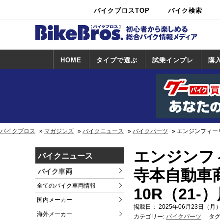
バイクブロスTOP
バイク検索
中古バイ
カタログ検
ショップ検
ク・新車検
索
索
索
HOME
タイプで選ぶ
試乗インプレ
購
スポーツ＆ネ
原付＆ミニバ
アメリカン＆
ビッグスクー
オフロード
試乗インプレ
ホンダ
ヤマハ
スズキ
カワサキ
ハーレー
BMW
トライアンフ
ドゥカティ
購
ホ
ヤ
ス
カ
イキッド
イク
クルーザー
ター
一覧
一
バイクブロス
マガジンズ
バイクニュース
バイクパーツ
エンジンフィーリ
エンジンフ
バイクニュース
寺本自動車商
バイク車両
全てのバイク車両情報
10R（21
国内メーカー
掲載日： 2025年06月23日（月）
海外メーカー
カテゴリー:
バイクパーツ
タグ