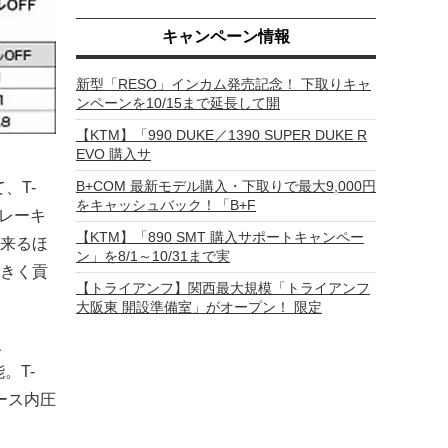
キャンペーン情報
新型「RESO」インカム発売記念！ 下取りキャ
ンペーンを10/15まで延長して開
【KTM】「990 DUKE／1390 SUPER DUKE R
EVO 購入サ
B+COM 最新モデル購入・下取りで最大9,000円
、T-
をキャッシュバック！「B+F
ブレーキ
【KTM】「890 SMT 購入サポートキャンペー
来るほ
ン」を8/1～10/31まで実
きく貢
【トライアンフ】関西最大規模「トライアンフ
大阪東 開設準備室」がオープン！ 限定
、
。T-
ース内圧