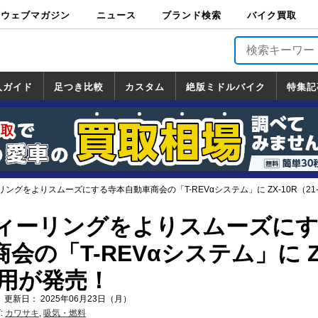
ウェブマガジン
ニュース
ブランド検索
バイク買取
バイクブロス・
原付＆ミニバイ
スポーツ＆ネイ
アメリカン＆ツ
ビッグスクータ
オフロード
バージンハーレ
バージンBMW
バージンドゥカ
バージントライ
ニュース
車両情報
イベント
キャンペ
トピック
バイク用
バイクパ
書籍・
サポート
お知らせ
ブランドを検
ブランドボイ
バイク買取
マガジンズ
ク
キッド
アラー
ー
ー
ティ
アンフ
TOP
ーン
ス
品
ーツ
DVD
索
ス
入ガイド
足つき比較
カスタム
絶版ミドルバイク
特集記
入ガイド
ンダ
マハ
ズキ
ワサキ
カスタム
ホンダ
ヤマハ
スズキ
カワサキ
道の駅調査隊
ツーリング情報局
日本の道50選
国道めぐり
林道ツーリング
絶版ミドルバイク
ホンダ
ヤマハ
スズキ
カワサキ
覧
一覧
一覧
ングをよりスムーズにする寺本自動車商会の「T-REVαシステム」に ZX-10R（21
ィーリングをよりスムーズに
会の「T-REVαシステム」に Z
-）用が発売！
 更新日： 2025年06月23日（月）
:
カワサキ
,
吸気・燃料