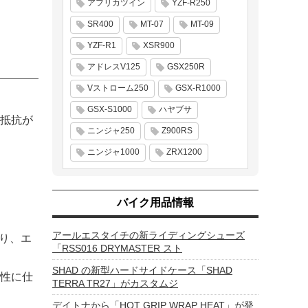
アフリカツイン
YZF-R250
SR400
MT-07
MT-09
YZF-R1
XSR900
アドレスV125
GSX250R
Vストローム250
GSX-R1000
GSX-S1000
ハヤブサ
抵抗が
ニンジャ250
Z900RS
ニンジャ1000
ZRX1200
バイク用品情報
アールエスタイチの新ライディングシューズ
あり、エ
「RSS016 DRYMASTER スト
SHAD の新型ハードサイドケース「SHAD
性に仕
TERRA TR27」がカスタムジ
デイトナから「HOT GRIP WRAP HEAT」が発