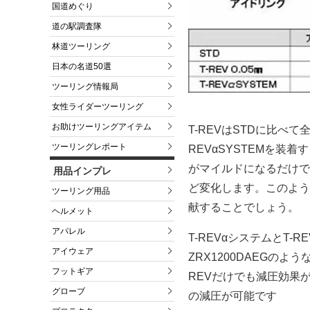
国道めぐり
道の駅調査隊
林道ツーリング
日本の名道50選
ツーリング情報局
女性ライダーツーリング
お助けツーリングアイテム
T-REVはSTDに比べて
ツーリングレポート
REVαSYSTEMを
がマイルドになるだけで
用品インプレ
ど変化します。このよう
ツーリング用品
献することでしょう。
ヘルメット
アパレル
T-REVαシステムとT-R
アイウェア
ZRX1200DAEGの
フットギア
REVだけでも減圧効果
グローブ
の減圧が可能です