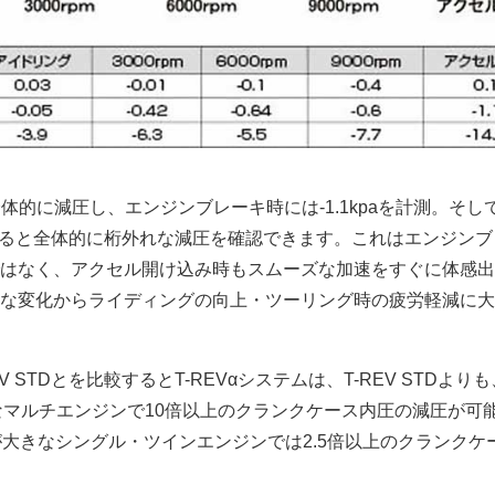
全体的に減圧し、エンジンブレーキ時には-1.1kpaを計測。そして
装着すると全体的に桁外れな減圧を確認できます。これはエンジン
はなく、アクセル開け込み時もスムーズな加速をすぐに体感出
な変化からライディングの向上・ツーリング時の疲労軽減に大
EV STDとを比較するとT-REVαシステムは、T-REV STDよりも
ようなマルチエンジンで10倍以上のクランクケース内圧の減圧が可能
が大きなシングル・ツインエンジンでは2.5倍以上のクランクケ