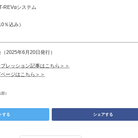
用T-REVαシステム
税10％込み）
（2025年6月20日発行）
試乗インプレッション記事はこちら＞＞
タログページはこちら＞＞
集部）
トする
シェアする