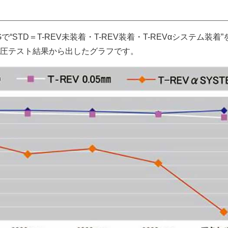
Gで“STD＝T-REV未装着・T-REV装着・T-REVαシステム装着
圧テスト結果から出したグラフです。