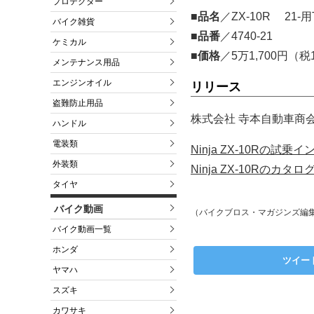
プロテクター
■品名
／ZX-10R 21-
バイク雑貨
■品番
／4740-21
ケミカル
■価格
／5万1,700円（
メンテナンス用品
エンジンオイル
リリース
盗難防止用品
株式会社 寺本自動車商会
ハンドル
電装類
Ninja ZX-10Rの
外装類
Ninja ZX-10Rのカ
タイヤ
バイク動画
（バイクブロス・マガジンズ編
バイク動画一覧
ホンダ
ツイー
ヤマハ
スズキ
カワサキ