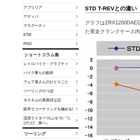
STD T-REVとの違い
アプリリア
アディバ
グラフはZRX1200DAE
マラグーティ
た実走クランクケース内
KTM
PGO
ショートコラム集
レトロバイク・グラフティ
バイク乗りの勘所
ウェア屋さんのひとりごと
ツーリングのつぼ
カスタムの真面目な話
医学でコーナリングを極める!
流浪ライター“のぶを”の『た
びたび、旅へ』
ツーリング