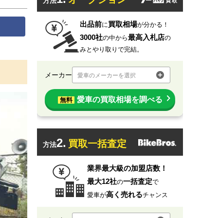
方法
出品前
買取相場
に
が分かる！
3000社
最高入札店
の中から
の
みとやり取りで完結。
メーカー
愛車のメーカーを選択
愛車の買取相場を調べる
無料
2.
買取一括査定
方法
業界最大級の加盟店数！
最大12社
一括査定
の
で
高く売れる
愛車が
チャンス