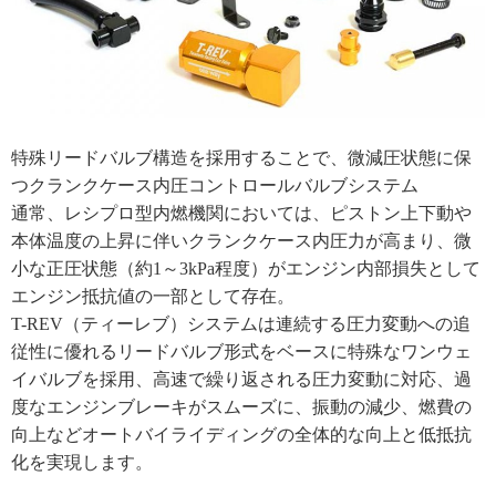
特殊リードバルブ構造を採用することで、微減圧状態に保
つクランクケース内圧コントロールバルブシステム
通常、レシプロ型内燃機関においては、ピストン上下動や
本体温度の上昇に伴いクランクケース内圧力が高まり、微
小な正圧状態（約1～3kPa程度）がエンジン内部損失として
エンジン抵抗値の一部として存在。
T-REV（ティーレブ）システムは連続する圧力変動への追
従性に優れるリードバルブ形式をベースに特殊なワンウェ
イバルブを採用、高速で繰り返される圧力変動に対応、過
度なエンジンブレーキがスムーズに、振動の減少、燃費の
向上などオートバイライディングの全体的な向上と低抵抗
化を実現します。