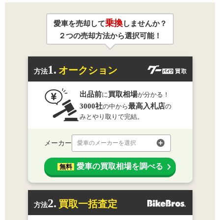
乗換
愛車を売却して
しませんか？
２つの売却方法から選択可能！
1.
オークション
方法
出品前
買取相場
に
が分かる！
3000社
最高入札店
の中から
の
みとやり取りで完結。
メーカー
愛車のメーカーを選択
愛車の買取相場を調べる
無料
2.
買取一括査定
方法