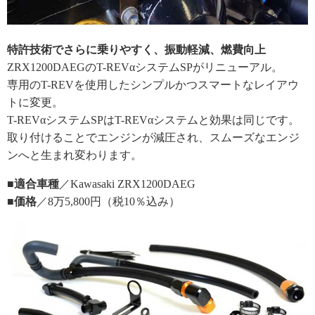
特許技術でさらに乗りやすく、振動軽減、燃費向上
ZRX1200DAEGのT-REVαシステムSPがリニューアル。
専用のT-REVを使用したシンプルかつスマートなレイアウ
トに変更。
T-REVαシステムSPはT-REVαシステムと効果は同じです。
取り付けることでエンジンが減圧され、スムーズなエンジ
ンへと生まれ変わります。
■適合車種
／Kawasaki ZRX1200DAEG
■価格
／8万5,800円（税10％込み）