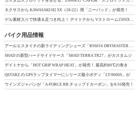
カスタムスプロケットを見せる、Z900RS／CAFE用「スプロケットカバーフルキ
ネクサスから KAWASAKI H2 SX（18-22）用「ニーパッド」が発売！
ゲル素材入りで快適＆足つき向上！ デイトナから Vストローム250SX用「快適ロ
バイク用品情報
アールエスタイチの新ライディングシューズ「RSS016 DRYMASTER スト
SHAD の新型ハードサイドケース「SHAD TERRA TR27」がカスタムジ
デイトナから「HOT GRIP WRAP HEAT」が発売！ 最高約80℃の巻き
QSTARZ の GPSラップタイマーにシリーズ最小ボディ「LT-9000S」が
ウインズジャパンが「A-FORCE RR チョップドカーボン」を9/10発売！