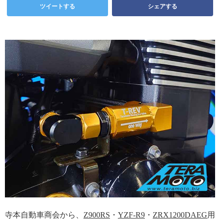
ツイートする
シェアする
寺本自動車商会から、
Z900RS
・
YZF-R9
・
ZRX1200DAEG
用