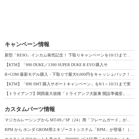
キャンペーン情報
新型「RESO」インカム発売記念！ 下取りキャンペーンを10/15まで延長して開
【KTM】「990 DUKE／1390 SUPER DUKE R EVO 購入サ
B+COM 最新モデル購入・下取りで最大9,000円をキャッシュバック！「B+F
【KTM】「890 SMT 購入サポートキャンペーン」を8/1～10/31まで実
【トライアンフ】関西最大規模「トライアンフ大阪東 開設準備室」がオープン！ 限定
カスタムパーツ情報
マジカルレーシングから MT-09／SP（24）用「フレームガード」が登場！
RPM から ホンダ GROM用エキゾーストシステム「RPM」が登場！（動画あり