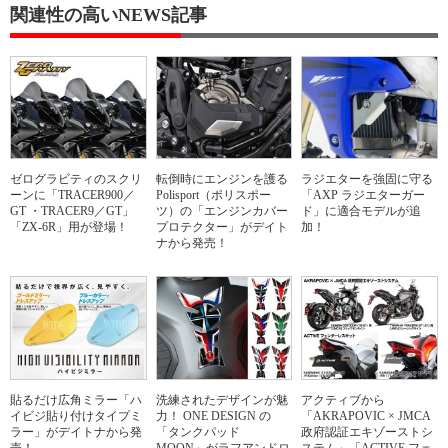
関連性の高いNEWS記事
ゼログラビティのスクリ
転倒時にエンジンを護る
ラジエターを強固に守る
ーンに「TRACER900／
Polisport（ポリスポー
「AXP ラジエターガー
GT ・TRACER9／GT」
ツ）の「エンジンカバー
ド」に適合モデルが追
「ZX-6R」用が登場！
プロテクター」がデイト
加！
ナから発売！
貼るだけ広角ミラー「ハ
洗練されたデザインが魅
アクティブから
イビジ貼り付けタイプミ
力！ ONE DESIGN の
「AKRAPOVIC × JMCA
ラー」がデイトナから発
「タンクパッド
政府認証エキゾーストシ
売！
MOON」がラフアンドロ
ステム」「ACTIVE フェ