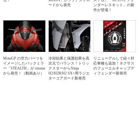
ードから発売
ンダーレスキット」の新
作が登場！
MotoGP の空力パーツを
冷却効果と保護効果を高
リニューアルして続々対
イメージしたバックミラ
次元でバランス！トリッ
応車種も追加！ネクサス
ー「STEALTH」が rizoma
クスターからNinja
のフューエルキャップデ
から発売！（動画あり）
H2/H2R/H2 SX+用ラジエ
ィフェンダー新発売
ターコアガード新発売