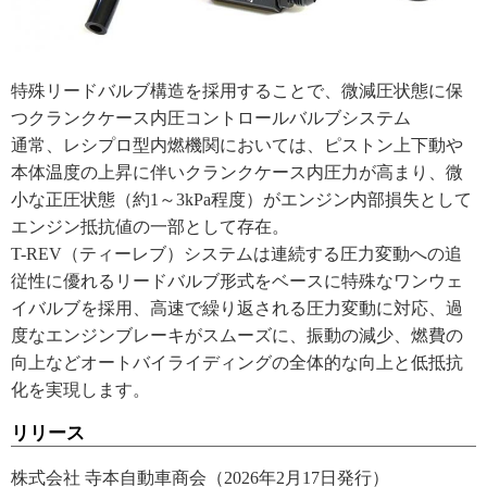
特殊リードバルブ構造を採用することで、微減圧状態に保
つクランクケース内圧コントロールバルブシステム
通常、レシプロ型内燃機関においては、ピストン上下動や
本体温度の上昇に伴いクランクケース内圧力が高まり、微
小な正圧状態（約1～3kPa程度）がエンジン内部損失として
エンジン抵抗値の一部として存在。
T-REV（ティーレブ）システムは連続する圧力変動への追
従性に優れるリードバルブ形式をベースに特殊なワンウェ
イバルブを採用、高速で繰り返される圧力変動に対応、過
度なエンジンブレーキがスムーズに、振動の減少、燃費の
向上などオートバイライディングの全体的な向上と低抵抗
化を実現します。
リリース
株式会社 寺本自動車商会（2026年2月17日発行）