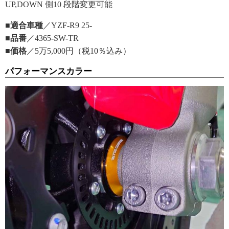
UP,DOWN 側10 段階変更可能
■適合車種
／YZF-R9 25-
■品番
／4365-SW-TR
■価格
／5万5,000円（税10％込み）
パフォーマンスカラー