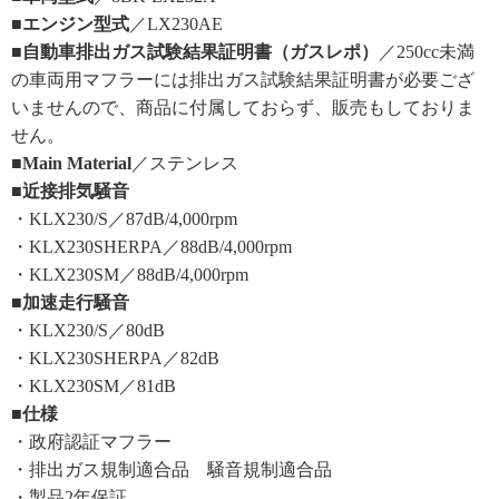
■エンジン型式
／LX230AE
■自動車排出ガス試験結果証明書（ガスレポ）
／250cc未満
の車両用マフラーには排出ガス試験結果証明書が必要ござ
いませんので、商品に付属しておらず、販売もしておりま
せん。
■Main Material
／ステンレス
■近接排気騒音
・KLX230/S／87dB/4,000rpm
・KLX230SHERPA／88dB/4,000rpm
・KLX230SM／88dB/4,000rpm
■加速走行騒音
・KLX230/S／80dB
・KLX230SHERPA／82dB
・KLX230SM／81dB
■仕様
・政府認証マフラー
・排出ガス規制適合品 騒音規制適合品
・製品2年保証