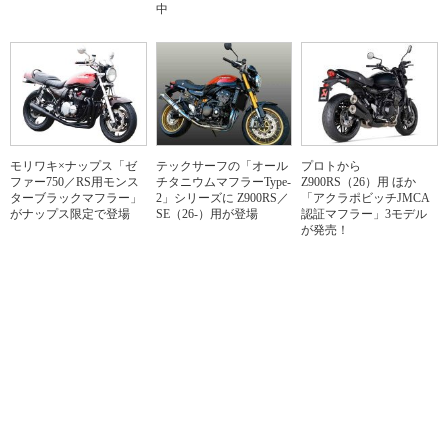
中
モリワキ×ナップス「ゼ
テックサーフの「オール
プロトから
ファー750／RS用モンス
チタニウムマフラーType-
Z900RS（26）用 ほか
ターブラックマフラー」
2」シリーズに Z900RS／
「アクラポビッチJMCA
がナップス限定で登場
SE（26-）用が登場
認証マフラー」3モデル
が発売！