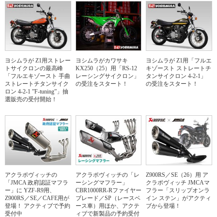
ヨシムラが Z1用ストレー
ヨシムラがカワサキ
ヨシムラが Z1用「フルエ
トサイクロンの最高峰
KX250（25）用「RS-12
キゾースト ストレートチ
「フルエキゾースト 手曲
レーシングサイクロン」
タンサイクロン 4-2-1」
ストレートチタンサイク
の受注をスタート！
の受注をスタート！
ロン 4-2-1 ”F-tuning”」抽
選販売の受付開始！
アクラポヴィッチの
アクラポヴィッチの「レ
Z900RS／SE（26）用 ア
「JMCA 政府認証マフラ
ーシングマフラー」
クラポヴィッチ JMCAマ
ー」に YZF-R9用、
CBR1000RR-Rファイヤー
フラー「スリップオンラ
Z900RS／SE／CAFE用が
ブレード／SP（レースベ
イン ステン」がアクティ
登場！ アクティブで予約
ース車）用ほか、アクテ
ブから登場！
受付中
ィブで新製品の予約受付