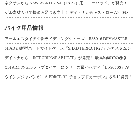
ネクサスから KAWASAKI H2 SX（18-22）用「ニーパッド」が発売！
ゲル素材入りで快適＆足つき向上！ デイトナから Vストローム250SX用「快適ロ
バイク用品情報
アールエスタイチの新ライディングシューズ「RSS016 DRYMASTER スト
SHAD の新型ハードサイドケース「SHAD TERRA TR27」がカスタムジ
デイトナから「HOT GRIP WRAP HEAT」が発売！ 最高約80℃の巻き
QSTARZ の GPSラップタイマーにシリーズ最小ボディ「LT-9000S」が
ウインズジャパンが「A-FORCE RR チョップドカーボン」を9/10発売！