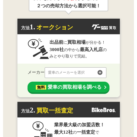
２つの売却方法から選択可能！
1.
オークション
方法
出品前
買取相場
に
が分かる！
3000社
最高入札店
の中から
の
みとやり取りで完結。
メーカー
愛車のメーカーを選択
愛車の買取相場を調べる
無料
2.
買取一括査定
方法
業界最大級の加盟店数！
最大12社
一括査定
の
で