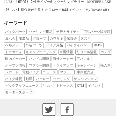
10/23・24開催！ 女性ライダー向けツーリングラリー「MOTHER LAKE
【ヤマハ】初心者が主役！ オフロード体験イベント「My Yamaha off-r
キーワード
バイクパーツ
ツーリング用品
走行＆ライテク
用品パーツ販売店
展示会
電装品
グローブ
カワサキ
試乗会
スズキ
ヘルメット
外装パーツ
バイク用品
バイクイベント
BMW
ドゥカティ
キャンプツーリング
車両情報
リコール情報
ホンダ
国内メーカー
ハンドル関連
海外メーカー
アパレル
オープン情報
マフラー関連
トライアンフ
キャンペーン
輸入車
レポート
電動バイク
ニュース
マフラー
車両販売店
バイク雑貨
動画
ハーレー
ツーリング
サスペンション
ピックアップニュース
ヤマハ
トピックス
KTM
イベント
モータースポーツ