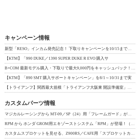
キャンペーン情報
新型「RESO」インカム発売記念！ 下取りキャンペーンを10/15まで延長して開
【KTM】「990 DUKE／1390 SUPER DUKE R EVO 購入サ
B+COM 最新モデル購入・下取りで最大9,000円をキャッシュバック！「B+F
【KTM】「890 SMT 購入サポートキャンペーン」を8/1～10/31まで実
【トライアンフ】関西最大規模「トライアンフ大阪東 開設準備室」がオープン！ 限定
カスタムパーツ情報
マジカルレーシングから MT-09／SP（24）用「フレームガード」が登場！
RPM から ホンダ GROM用エキゾーストシステム「RPM」が登場！（動画あり
カスタムスプロケットを見せる、Z900RS／CAFE用「スプロケットカバーフルキ