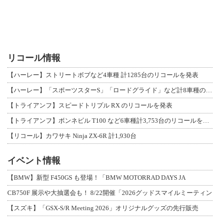
リコール情報
【ハーレー】ストリートボブなど4車種 計1285台のリコールを発表
【ハーレー】「スポーツスターS」「ロードグライド」など計8車種のリコールを発表
【トライアンフ】スピードトリプル RX のリコールを発表
【トライアンフ】ボンネビル T100 など6車種計3,753台のリコールを発表
【リコール】カワサキ Ninja ZX-6R 計1,930台
イベント情報
【BMW】新型 F450GS も登場！「BMW MOTORRAD DAYS JA
CB750F 展示や大抽選会も！ 8/22開催「2026グッドスマイルミーティン
【スズキ】「GSX-S/R Meeting 2026」オリジナルグッズの先行販売