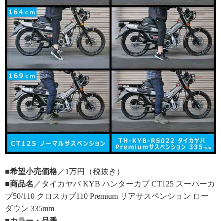
■希望小売価格
／1万円（税抜き）
■商品名
／タイカヤバ KYB ハンターカブ CT125 スーパーカ
ブ50/110 クロスカブ110 Premium リアサスペンション ロー
ダウン 335mm
■カラー・品番