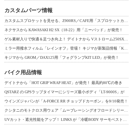
カスタムパーツ情報
カスタムスプロケットを見せる、Z900RS／CAFE用「スプロケットカバーフルキ
ネクサスから KAWASAKI H2 SX（18-22）用「ニーパッド」が発売！
ゲル素材入りで快適＆足つき向上！ デイトナから Vストローム250SX用「快適ロ
ミラー用撥水フィルム「レインオフ」登場！ キジマが新製品情報「KIJIMA NE
キジマから GROM／DAX125用「フォグランプKIT LED」が発売！
バイク用品情報
デイトナから「HOT GRIP WRAP HEAT」が発売！ 最高約80℃の巻き
QSTARZ の GPSラップタイマーにシリーズ最小ボディ「LT-9000S」が
ウインズジャパンが「A-FORCE RR チョップドカーボン」を9/10発売！
クシタニのモトクロス用ウェア「ムーブレーシングオフロードシリーズ」3アイテムが登
UVカット・遮光性能をアップ！ LINKS が「冷暖BODY サーモベスト」改良