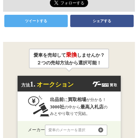
ツイートする
シェアする
乗換
愛車を売却して
しませんか？
２つの売却方法から選択可能！
1.
オークション
方法
出品前
買取相場
に
が分かる！
3000社
最高入札店
の中から
の
みとやり取りで完結。
メーカー
愛車のメーカーを選択