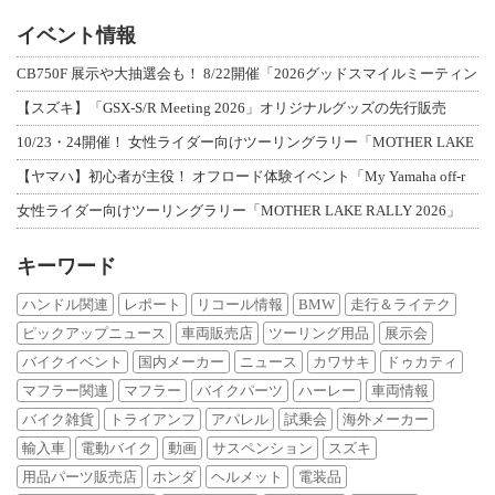
イベント情報
CB750F 展示や大抽選会も！ 8/22開催「2026グッドスマイルミーティン
【スズキ】「GSX-S/R Meeting 2026」オリジナルグッズの先行販売
10/23・24開催！ 女性ライダー向けツーリングラリー「MOTHER LAKE
【ヤマハ】初心者が主役！ オフロード体験イベント「My Yamaha off-r
女性ライダー向けツーリングラリー「MOTHER LAKE RALLY 2026」
キーワード
ハンドル関連
レポート
リコール情報
BMW
走行＆ライテク
ピックアップニュース
車両販売店
ツーリング用品
展示会
バイクイベント
国内メーカー
ニュース
カワサキ
ドゥカティ
マフラー関連
マフラー
バイクパーツ
ハーレー
車両情報
バイク雑貨
トライアンフ
アパレル
試乗会
海外メーカー
輸入車
電動バイク
動画
サスペンション
スズキ
用品パーツ販売店
ホンダ
ヘルメット
電装品