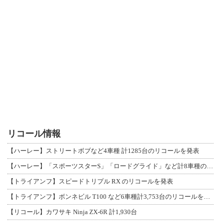
リコール情報
【ハーレー】ストリートボブなど4車種 計1285台のリコールを発表
【ハーレー】「スポーツスターS」「ロードグライド」など計8車種のリコールを発表
【トライアンフ】スピードトリプル RX のリコールを発表
【トライアンフ】ボンネビル T100 など6車種計3,753台のリコールを発表
【リコール】カワサキ Ninja ZX-6R 計1,930台