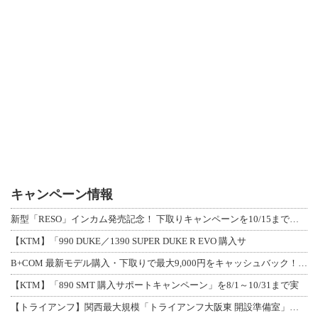
キャンペーン情報
新型「RESO」インカム発売記念！ 下取りキャンペーンを10/15まで延長して開
【KTM】「990 DUKE／1390 SUPER DUKE R EVO 購入サ
B+COM 最新モデル購入・下取りで最大9,000円をキャッシュバック！「B+F
【KTM】「890 SMT 購入サポートキャンペーン」を8/1～10/31まで実
【トライアンフ】関西最大規模「トライアンフ大阪東 開設準備室」がオープン！ 限定