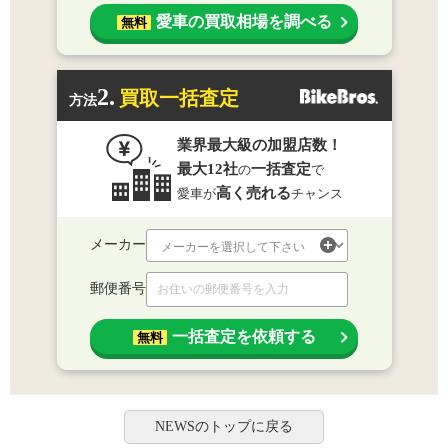
愛車の買取相場を調べる
無料
2.
買取一括査定
方法
業界最大級の加盟店数！
最大12社
一括査定
の
で
高く売れる
愛車が
チャンス
メーカー
郵便番号
一括査定を依頼する
無料
NEWSのトップに戻る