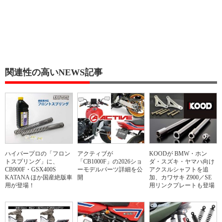
関連性の高いNEWS記事
ハイパープロの「フロン
アクティブが
KOODが BMW・ホン
トスプリング」に、
「CB1000F」の2026ショ
ダ・スズキ・ヤマハ向け
CB900F・GSX400S
ーモデルパーツ詳細を公
アクスルシャフトを追
KATANA ほか国産絶版車
開
加、カワサキ Z900／SE
用が登場！
用リンクプレートも登場