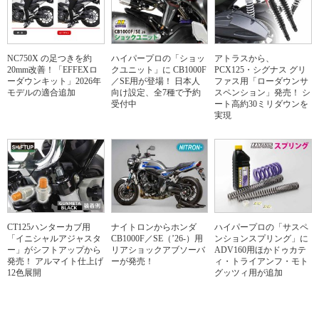
NC750X の足つきを約
ハイパープロの「ショッ
アトラスから、
20mm改善！「EFFEXロ
クユニット」に CB1000F
PCX125・シグナス グリ
ーダウンキット」2026年
／SE用が登場！ 日本人
ファス用「ローダウンサ
モデルの適合追加
向け設定、全7種で予約
スペンション」発売！ シ
受付中
ート高約30ミリダウンを
実現
CT125ハンターカブ用
ナイトロンからホンダ
ハイパープロの「サスペ
「イニシャルアジャスタ
CB1000F／SE（’26-）用
ンションスプリング」に
ー」がシフトアップから
リアショックアブソーバ
ADV160用ほかドゥカテ
発売！ アルマイト仕上げ
ーが発売！
ィ・トライアンフ・モト
12色展開
グッツィ用が追加