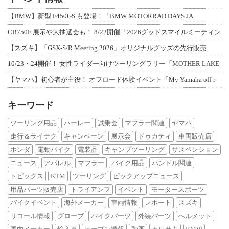
【BMW】新型 F450GS も登場！「BMW MOTORRAD DAYS JA
CB750F 展示や大抽選会も！ 8/22開催「2026グッドスマイルミーティン
【スズキ】「GSX-S/R Meeting 2026」オリジナルグッズの先行販売
10/23・24開催！ 女性ライダー向けツーリングラリー「MOTHER LAKE
【ヤマハ】初心者が主役！ オフロード体験イベント「My Yamaha off-r
キーワード
ツーリング用品
ハーレー
試乗会
マフラー関連
ヤマハ
走行＆ライテク
キャンペーン
展示会
ドゥカティ
車両販売店
ホンダ
電動バイク
電装品
キャンプツーリング
サスペンション
ニュース
アパレル
マフラー
バイク用品
ハンドル関連
トピックス
KTM
ツーリング
ピックアップニュース
用品パーツ販売店
トライアンフ
イベント
モータースポーツ
バイクイベント
海外メーカー
車両情報
レポート
スズキ
リコール情報
グローブ
バイクパーツ
外装パーツ
ヘルメット