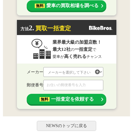
愛車の買取相場を調べる
無料
2.
買取一括査定
方法
業界最大級の加盟店数！
最大12社
一括査定
の
で
高く売れる
愛車が
チャンス
メーカー
郵便番号
一括査定を依頼する
無料
NEWSのトップに戻る