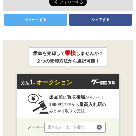
ツイートする
シェアする
乗換
愛車を売却して
しませんか？
２つの売却方法から選択可能！
1.
オークション
方法
出品前
買取相場
に
が分かる！
3000社
最高入札店
の中から
の
みとやり取りで完結。
メーカー
愛車のメーカーを選択