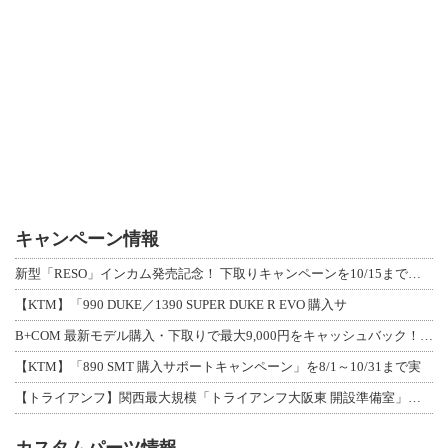
キャンペーン情報
新型「RESO」インカム発売記念！ 下取りキャンペーンを10/15まで延長して開
【KTM】「990 DUKE／1390 SUPER DUKE R EVO 購入サ
B+COM 最新モデル購入・下取りで最大9,000円をキャッシュバック！「B+F
【KTM】「890 SMT 購入サポートキャンペーン」を8/1～10/31まで実
【トライアンフ】関西最大規模「トライアンフ大阪東 開設準備室」がオープン！ 限定
カスタムパーツ情報