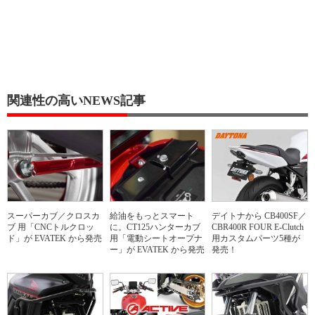
関連性の高いNEWS記事
スーパーカブ／クロスカ
給油をもっとスマート
デイトナから CB400SF／
ブ 用「CNCトルクロッ
に。CT125ハンターカブ
CBR400R FOUR E-Clutch
ド」が EVATEK から発売
用「電動シートオープナ
用カスタムパーツ5種が
ー」が EVATEK から発売
発売！