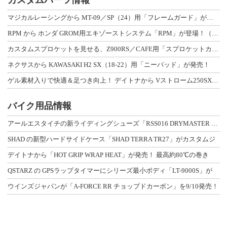
マジカルレーシングから MT-09／SP（24）用「フレームガード」が登場！
RPM から ホンダ GROM用エキゾーストシステム「RPM」が登場！（動画あり
カスタムスプロケットを見せる、Z900RS／CAFE用「スプロケットカバーフルキ
ネクサスから KAWASAKI H2 SX（18-22）用「ニーパッド」が発売！
ゲル素材入りで快適＆足つき向上！ デイトナから Vストローム250SX用「快適ロ
バイク用品情報
アールエスタイチの新ライディングシューズ「RSS016 DRYMASTER スト
SHAD の新型ハードサイドケース「SHAD TERRA TR27」がカスタムジ
デイトナから「HOT GRIP WRAP HEAT」が発売！ 最高約80℃の巻き
QSTARZ の GPSラップタイマーにシリーズ最小ボディ「LT-9000S」が
ウインズジャパンが「A-FORCE RR チョップドカーボン」を9/10発売！