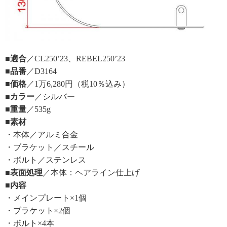
■適合
／CL250’23、REBEL250’23
■品番
／D3164
■価格
／1万6,280円（税10％込み）
■カラー
／シルバー
■重量
／535g
■素材
・本体／アルミ合金
・ブラケット／スチール
・ボルト／ステンレス
■表面処理
／本体：ヘアライン仕上げ
■内容
・メインプレート×1個
・ブラケット×2個
・ボルト×4本