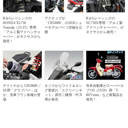
R＆Gレーシングの
アクティブが
R＆Gレーシングの
HONDA XL750
「CB1000F」の2026ショ
NC750X専用「アルミ製
Transalp（23-25）専用
ーモデルパーツ詳細を公
アドベンチャーバー」が
「アルミ製アドベンチャ
開
ネクサスから発売！
ーバー」がネクサスから
発売！
デイトナから CB1000F／
キジマからワイド＆ロン
寺本自動車がスーパーカ
SE用「グラブバー」ほ
グ形状の「スクリーンキ
ブ110（JA59）用「T-
か、洗車ブラシ各種が登
ット」原付二種用・PCX
REVmini」など新製品を
場
用が発売
発売！