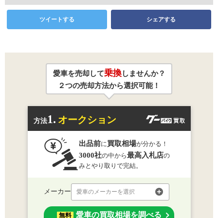
ツイートする
シェアする
乗換
愛車を売却して
しませんか？
２つの売却方法から選択可能！
1.
オークション
方法
出品前
買取相場
に
が分かる！
3000社
最高入札店
の中から
の
みとやり取りで完結。
メーカー
愛車のメーカーを選択
愛車の買取相場を調べる
無料