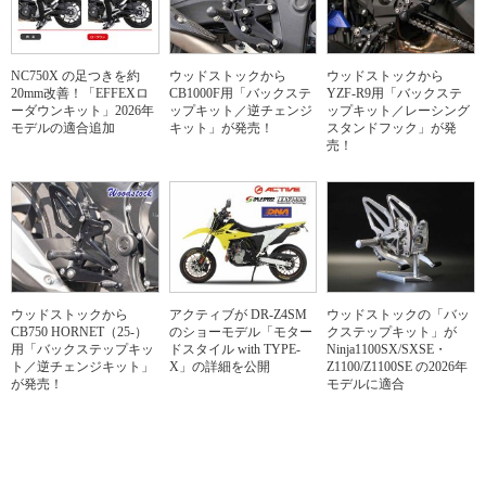
NC750X の足つきを約
ウッドストックから
ウッドストックから
20mm改善！「EFFEXロ
CB1000F用「バックステ
YZF-R9用「バックステ
ーダウンキット」2026年
ップキット／逆チェンジ
ップキット／レーシング
モデルの適合追加
キット」が発売！
スタンドフック」が発
売！
ウッドストックから
アクティブが DR-Z4SM
ウッドストックの「バッ
CB750 HORNET（25-）
のショーモデル「モター
クステップキット」が
用「バックステップキッ
ドスタイル with TYPE-
Ninja1100SX/SXSE・
ト／逆チェンジキット」
X」の詳細を公開
Z1100/Z1100SE の2026年
が発売！
モデルに適合