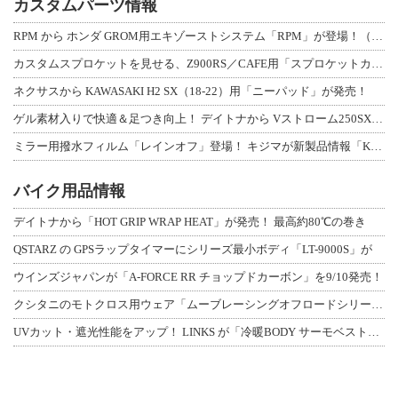
カスタムパーツ情報
RPM から ホンダ GROM用エキゾーストシステム「RPM」が登場！（動画あり
カスタムスプロケットを見せる、Z900RS／CAFE用「スプロケットカバーフルキ
ネクサスから KAWASAKI H2 SX（18-22）用「ニーパッド」が発売！
ゲル素材入りで快適＆足つき向上！ デイトナから Vストローム250SX用「快適ロ
ミラー用撥水フィルム「レインオフ」登場！ キジマが新製品情報「KIJIMA NE
バイク用品情報
デイトナから「HOT GRIP WRAP HEAT」が発売！ 最高約80℃の巻き
QSTARZ の GPSラップタイマーにシリーズ最小ボディ「LT-9000S」が
ウインズジャパンが「A-FORCE RR チョップドカーボン」を9/10発売！
クシタニのモトクロス用ウェア「ムーブレーシングオフロードシリーズ」3アイテムが登
UVカット・遮光性能をアップ！ LINKS が「冷暖BODY サーモベスト」改良