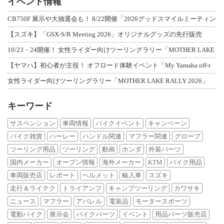
イベント情報
CB750F 展示や大抽選会も！ 8/22開催「2026グッドスマイルミーティン
【スズキ】「GSX-S/R Meeting 2026」オリジナルグッズの先行販売
10/23・24開催！ 女性ライダー向けツーリングラリー「MOTHER LAKE
【ヤマハ】初心者が主役！ オフロード体験イベント「My Yamaha off-r
女性ライダー向けツーリングラリー「MOTHER LAKE RALLY 2026」
キーワード
サスペンション
車両情報
バイクイベント
キャンペーン
バイク雑貨
ハーレー
ハンドル関連
マフラー関連
グローブ
ツーリング用品
ツーリング
動画
ホンダ
外装パーツ
国内メーカー
オープン情報
海外メーカー
KTM
バイク用品
車両販売店
レポート
ヘルメット
輸入車
スズキ
走行＆ライテク
トライアンフ
キャンプツーリング
カワサキ
ニュース
マフラー
アパレル
電装品
モータースポーツ
電動バイク
展示会
バイクパーツ
イベント
用品パーツ販売店