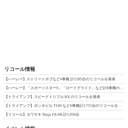
リコール情報
【ハーレー】ストリートボブなど4車種 計1285台のリコールを発表
【ハーレー】「スポーツスターS」「ロードグライド」など計8車種のリコールを発表
【トライアンフ】スピードトリプル RX のリコールを発表
【トライアンフ】ボンネビル T100 など6車種計3,753台のリコールを発表
【リコール】カワサキ Ninja ZX-6R 計1,930台