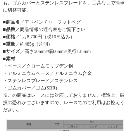
も、ゴムカバーとステンレスブレードを、工具なしで簡単
に切替可能。
■商品名
／アドベンチャーフットペグ
■品番
／商品情報の適合表をご覧下さい
■価格
／1万8,700円（税10％込み）
■重量
／約485g（片側）
■サイズ
／高さ50mm×幅60mm×奥行135mm
■素材
・ベース／クロームモリブデン鋼
・アルミニウムベース／アルミニウム合金
・ステンレスブレード／ステンレス
・ゴムカバー／ゴム(SBR)
※この商品はレースには対応しておりません。構造上、破
損の恐れがございますので、レースでのご利用はお控えく
ださい。