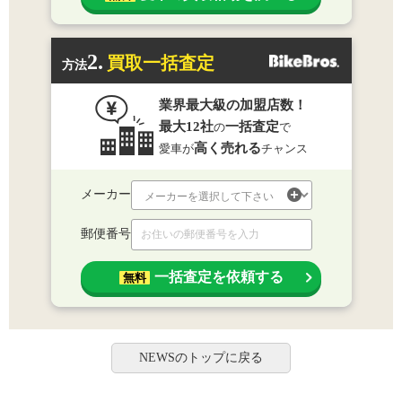
2.
買取一括査定
方法
業界最大級の加盟店数！
最大12社
一括査定
の
で
高く売れる
愛車が
チャンス
メーカー
郵便番号
一括査定を依頼する
無料
NEWSのトップに戻る