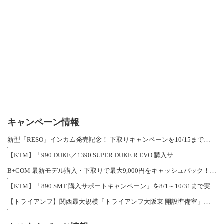
キャンペーン情報
新型「RESO」インカム発売記念！ 下取りキャンペーンを10/15まで延長して開
【KTM】「990 DUKE／1390 SUPER DUKE R EVO 購入サ
B+COM 最新モデル購入・下取りで最大9,000円をキャッシュバック！「B+F
【KTM】「890 SMT 購入サポートキャンペーン」を8/1～10/31まで実
【トライアンフ】関西最大規模「トライアンフ大阪東 開設準備室」がオープン！ 限定