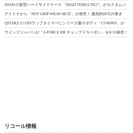
SHAD の新型ハードサイドケース「SHAD TERRA TR27」がカスタムジ
デイトナから「HOT GRIP WRAP HEAT」が発売！ 最高約80℃の巻き
QSTARZ の GPSラップタイマーにシリーズ最小ボディ「LT-9000S」が
ウインズジャパンが「A-FORCE RR チョップドカーボン」を9/10発売！
リコール情報