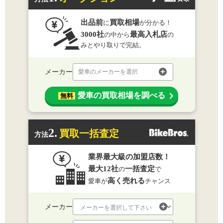
出品前
買取相場
に
が分かる！
3000社
最高入札店
の中から
の
みとやり取りで完結。
メーカー
愛車のメーカーを選択
愛車の買取相場を調べる
無料
2.
買取一括査定
方法
業界最大級の加盟店数！
最大12社
一括査定
の
で
高く売れる
愛車が
チャンス
メーカー