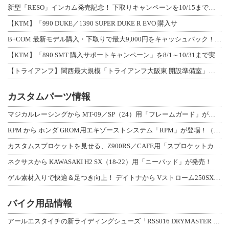
新型「RESO」インカム発売記念！ 下取りキャンペーンを10/15まで延長して開
【KTM】「990 DUKE／1390 SUPER DUKE R EVO 購入サ
B+COM 最新モデル購入・下取りで最大9,000円をキャッシュバック！「B+F
【KTM】「890 SMT 購入サポートキャンペーン」を8/1～10/31まで実
【トライアンフ】関西最大規模「トライアンフ大阪東 開設準備室」がオープン！ 限定
カスタムパーツ情報
マジカルレーシングから MT-09／SP（24）用「フレームガード」が登場！
RPM から ホンダ GROM用エキゾーストシステム「RPM」が登場！（動画あり
カスタムスプロケットを見せる、Z900RS／CAFE用「スプロケットカバーフルキ
ネクサスから KAWASAKI H2 SX（18-22）用「ニーパッド」が発売！
ゲル素材入りで快適＆足つき向上！ デイトナから Vストローム250SX用「快適ロ
バイク用品情報
アールエスタイチの新ライディングシューズ「RSS016 DRYMASTER スト