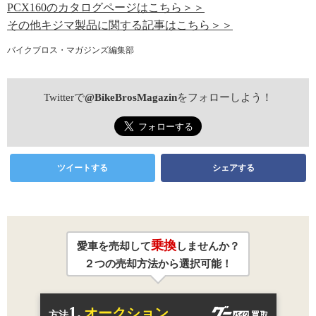
PCX160のカタログページはこちら＞＞
その他キジマ製品に関する記事はこちら＞＞
バイクブロス・マガジンズ編集部
Twitterで
@BikeBrosMagazin
をフォローしよう！
ツイートする
シェアする
乗換
愛車を売却して
しませんか？
２つの売却方法から選択可能！
1.
オークション
方法