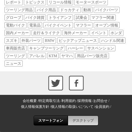
レポート
トピックス
リコール情報
モータースポーツ
ツーリング用品
バイク用品
ドゥカティ
動画
バイクパーツ
グローブ
バイク雑貨
トライアンフ
試乗会
マフラー関連
電動バイク
電装品
バイクイベント
マフラー
オープン情報
国内メーカー
走行＆ライテク
海外メーカー
イベント
ホンダ
スズキ
外装パーツ
BMW
ピックアップニュース
ハンドル関連
車両販売店
キャンプツーリング
ハーレー
サスペンション
ツーリング
アパレル
KTM
ヤマハ
用品パーツ販売店
ニュース
会社概要
特定商取引法
利用規約
採用情報
お問合せ
個人情報保護方針
個人情報の取扱いについて
会員規約
スマートフォン
デスクトップ