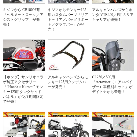
キジマから CB1000F用
キジマからモンキー125
アルキャンハンズからホ
「ヘルメットロック／ア
用カスタムパーツ「リア
ンダ VTR250／F用のリア
シストグリップ」が発
キャリア／バッグサポー
キャリアが発売！
売！
ト／グラブバー」が発
売！
【ホンダ】サンリオコラ
アルキャンハンズからモ
CL250／500用
ボ純正アクセサリー
ンキー125用タンデムバ
「Aerovisor（エアロバイ
「“Honda × Kuromi” モン
ーが発売！
ザー）車種別キット」が
キー125用タンクサイド
デイトナから登場！
パネル」が受注期間限定
で発売！