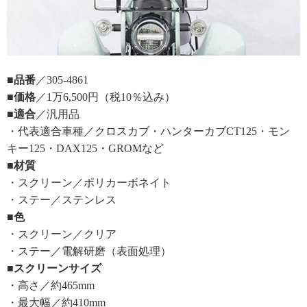
■品番
／305-4861
■価格
／1万6,500円（税10％込み）
■適合
／汎用品
・代表適合車種／クロスカブ・ハンターカブCT125・モン
キー125・DAX125・GROMなど
■材質
・スクリーン／ポリカーボネイト
・ステー／ステンレス
■色
・スクリーン／クリア
・ステー／電解研磨（表面処理）
■スクリーンサイズ
・高さ／約465mm
・最大幅／約410mm