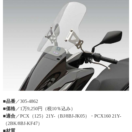
■品番
／305-4862
■価格
／1万9,250円（税10％込み）
■適合
／PCX（125）21Y-（BJ/8BJ-JK05）・PCX160 21Y-
（2BK/8BJ-KF47）
■材質