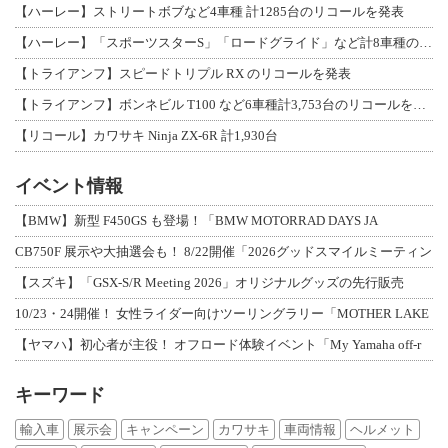
【ハーレー】ストリートボブなど4車種 計1285台のリコールを発表
【ハーレー】「スポーツスターS」「ロードグライド」など計8車種のリコールを発表
【トライアンフ】スピードトリプル RX のリコールを発表
【トライアンフ】ボンネビル T100 など6車種計3,753台のリコールを発表
【リコール】カワサキ Ninja ZX-6R 計1,930台
イベント情報
【BMW】新型 F450GS も登場！「BMW MOTORRAD DAYS JA
CB750F 展示や大抽選会も！ 8/22開催「2026グッドスマイルミーティン
【スズキ】「GSX-S/R Meeting 2026」オリジナルグッズの先行販売
10/23・24開催！ 女性ライダー向けツーリングラリー「MOTHER LAKE
【ヤマハ】初心者が主役！ オフロード体験イベント「My Yamaha off-r
キーワード
輸入車
展示会
キャンペーン
カワサキ
車両情報
ヘルメット