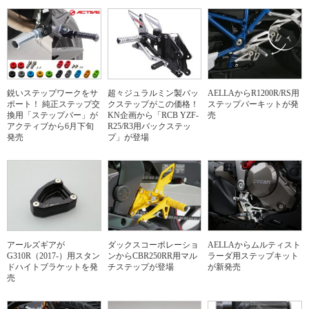
鋭いステップワークをサ
超々ジュラルミン製バッ
AELLAからR1200R/RS用
ポート！ 純正ステップ交
クステップがこの価格！
ステップバーキットが発
換用「ステップバー」が
KN企画から「RCB YZF-
売
アクティブから6月下旬
R25/R3用バックステッ
発売
プ」が登場
アールズギアが
ダックスコーポレーショ
AELLAからムルティスト
G310R（2017-）用スタン
ンからCBR250RR用マル
ラーダ用ステップキット
ドハイトブラケットを発
チステップが登場
が新発売
売