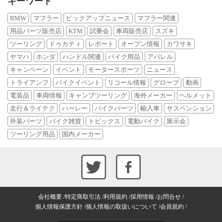
キーワード
BMW
マフラー
ピックアップニュース
マフラー関連
用品パーツ販売店
KTM
試乗会
車両販売店
スズキ
ツーリング
ドゥカティ
レポート
オープン情報
カワサキ
ヤマハ
ホンダ
ハンドル関連
バイク用品
アパレル
キャンペーン
イベント
モータースポーツ
ニュース
トライアンフ
バイクイベント
リコール情報
グローブ
動画
電装品
車両情報
キャンプツーリング
海外メーカー
ヘルメット
走行＆ライテク
ハーレー
バイクパーツ
輸入車
サスペンション
外装パーツ
バイク雑貨
トピックス
電動バイク
展示会
ツーリング用品
国内メーカー
会社概要
特定商取引法
利用規約
採用情報
お問合せ
個人情報保護方針
個人情報の取扱いについて
会員規約