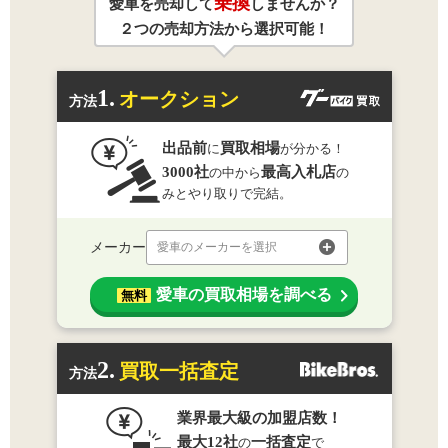
乗換
愛車を売却して
しませんか？
２つの売却方法から選択可能！
1.
オークション
方法
出品前
買取相場
に
が分かる！
3000社
最高入札店
の中から
の
みとやり取りで完結。
メーカー
愛車のメーカーを選択
愛車の買取相場を調べる
無料
2.
買取一括査定
方法
業界最大級の加盟店数！
最大12社
一括査定
の
で