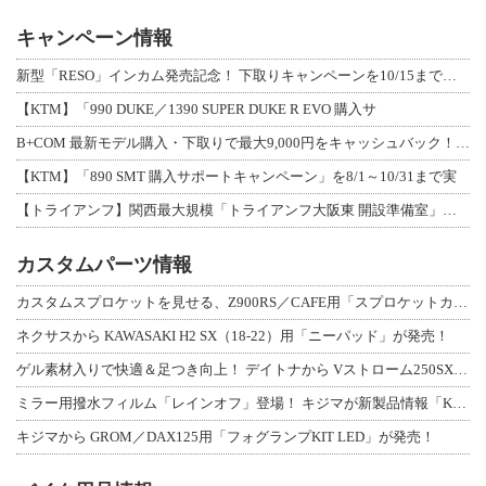
キャンペーン情報
新型「RESO」インカム発売記念！ 下取りキャンペーンを10/15まで延長して開
【KTM】「990 DUKE／1390 SUPER DUKE R EVO 購入サ
B+COM 最新モデル購入・下取りで最大9,000円をキャッシュバック！「B+F
【KTM】「890 SMT 購入サポートキャンペーン」を8/1～10/31まで実
【トライアンフ】関西最大規模「トライアンフ大阪東 開設準備室」がオープン！ 限定
カスタムパーツ情報
カスタムスプロケットを見せる、Z900RS／CAFE用「スプロケットカバーフルキ
ネクサスから KAWASAKI H2 SX（18-22）用「ニーパッド」が発売！
ゲル素材入りで快適＆足つき向上！ デイトナから Vストローム250SX用「快適ロ
ミラー用撥水フィルム「レインオフ」登場！ キジマが新製品情報「KIJIMA NE
キジマから GROM／DAX125用「フォグランプKIT LED」が発売！