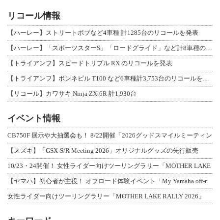
リコール情報
【ハーレー】ストリートボブなど4車種 計1285台のリコールを発表
【ハーレー】「スポーツスターS」「ロードグライド」など計8車種のリコールを発表
【トライアンフ】スピードトリプル RX のリコールを発表
【トライアンフ】ボンネビル T100 など6車種計3,753台のリコールを発表
【リコール】カワサキ Ninja ZX-6R 計1,930台
イベント情報
CB750F 展示や大抽選会も！ 8/22開催「2026グッドスマイルミーティン
【スズキ】「GSX-S/R Meeting 2026」オリジナルグッズの先行販売
10/23・24開催！ 女性ライダー向けツーリングラリー「MOTHER LAKE
【ヤマハ】初心者が主役！ オフロード体験イベント「My Yamaha off-r
女性ライダー向けツーリングラリー「MOTHER LAKE RALLY 2026」