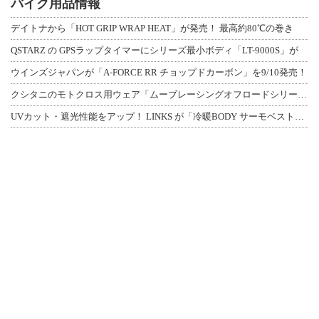
バイク用品情報
デイトナから「HOT GRIP WRAP HEAT」が発売！ 最高約80℃の巻き
QSTARZ の GPSラップタイマーにシリーズ最小ボディ「LT-9000S」が
ウインズジャパンが「A-FORCE RR チョップドカーボン」を9/10発売！
クシタニのモトクロス用ウェア「ムーブレーシングオフロードシリーズ」3アイテムが登
UVカット・遮光性能をアップ！ LINKS が「冷暖BODY サーモベスト」改良