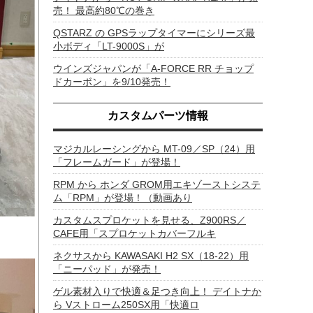
売！ 最高約80℃の巻き
QSTARZ の GPSラップタイマーにシリーズ最
小ボディ「LT-9000S」が
ウインズジャパンが「A-FORCE RR チョップ
ドカーボン」を9/10発売！
カスタムパーツ情報
マジカルレーシングから MT-09／SP（24）用
「フレームガード」が登場！
RPM から ホンダ GROM用エキゾーストシステ
ム「RPM」が登場！（動画あり
カスタムスプロケットを見せる、Z900RS／
CAFE用「スプロケットカバーフルキ
ネクサスから KAWASAKI H2 SX（18-22）用
「ニーパッド」が発売！
ゲル素材入りで快適＆足つき向上！ デイトナか
ら Vストローム250SX用「快適ロ