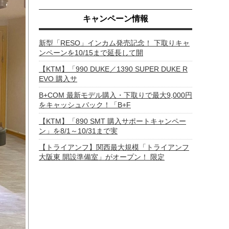
キャンペーン情報
新型「RESO」インカム発売記念！ 下取りキャ
ンペーンを10/15まで延長して開
【KTM】「990 DUKE／1390 SUPER DUKE R
EVO 購入サ
B+COM 最新モデル購入・下取りで最大9,000円
をキャッシュバック！「B+F
【KTM】「890 SMT 購入サポートキャンペー
ン」を8/1～10/31まで実
【トライアンフ】関西最大規模「トライアンフ
大阪東 開設準備室」がオープン！ 限定