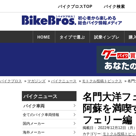
バイクブロスTOP
バイク検索
中古バイ
カタログ検
ショップ検
ク・新車検
索
索
索
HOME
タイプで選ぶ
試乗インプレ
購
スポーツ＆ネ
原付＆ミニバ
アメリカン＆
ビッグスクー
オフロード
試乗インプレ
ホンダ
ヤマハ
スズキ
カワサキ
ハーレー
BMW
トライアンフ
ドゥカティ
購
ホ
ヤ
ス
カ
イキッド
イク
クルーザー
ター
一覧
一
バイクブロス
マガジンズ
バイクニュース
モトクル投稿トピックス
名門
名門大洋フ
バイクニュース
阿蘇を満喫
バイク車両
全てのバイク車両情報
フェリー編
国内メーカー
掲載日： 2022年12月12日（月）
海外メーカー
カテゴリー:
モトクル投稿トピッ