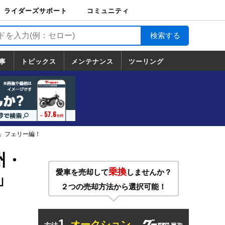
ライダーズサポート
コミュニティ
ライダーズサポート
バイク輸送
バイクガレージライ
バイク車両保険
ロードサービス
バイク試乗
コミュニティ
日記
ツーリング
カスタム
TOP
フ
TOP
事
トピックス
メンテナンス
ツーリング
トピックス
ホンダ
ヤマハ
スズキ
カワサキ
ハーレーダ
BMW
ドゥカティ
トライアン
メンテナンス
基本整備
部位別メンテ
工具の使い方
ツール100選
メンテのうん
一覧
ビッドソン
フ
一覧
ちく
蘇」フェリー編！
州・
乗換
愛車を売却して
しませんか？
」
２つの売却方法から選択可能！
1.
オークション