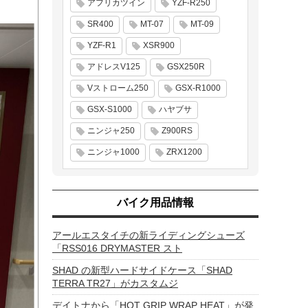
アフリカツイン
YZF-R250
SR400
MT-07
MT-09
YZF-R1
XSR900
アドレスV125
GSX250R
Vストローム250
GSX-R1000
GSX-S1000
ハヤブサ
ニンジャ250
Z900RS
ニンジャ1000
ZRX1200
バイク用品情報
アールエスタイチの新ライディングシューズ
「RSS016 DRYMASTER スト
SHAD の新型ハードサイドケース「SHAD
TERRA TR27」がカスタムジ
デイトナから「HOT GRIP WRAP HEAT」が発