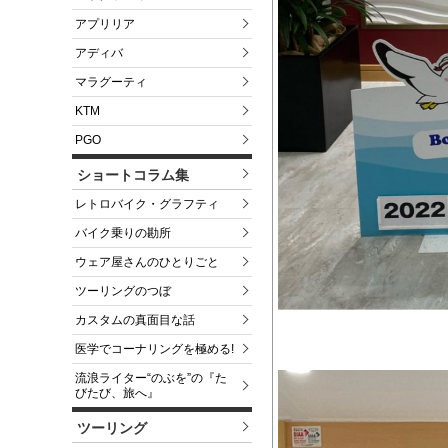
アプリリア
アディバ
マラグーティ
KTM
PGO
ショートコラム集
レトロバイク・グラフティ
バイク乗りの勘所
ウェア屋さんのひとりごと
ツーリングのつぼ
カスタムの真面目な話
医学でコーナリングを極める!
流浪ライター“のぶを”の『た
びたび、旅へ』
ツーリング