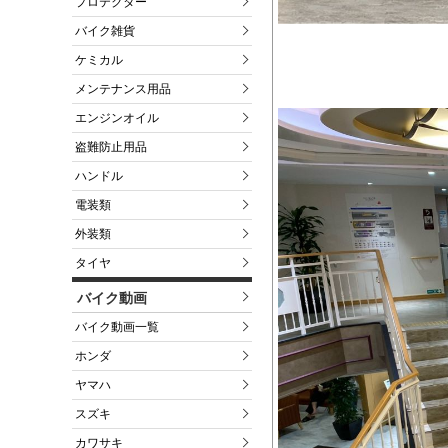
プロテクター
バイク雑貨
ケミカル
メンテナンス用品
エンジンオイル
盗難防止用品
ハンドル
電装類
外装類
タイヤ
バイク動画
バイク動画一覧
ホンダ
ヤマハ
スズキ
カワサキ