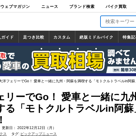
ウェブマガジン
ニュース
ブランド検索
バイク買取
バイクブロス・
原付＆ミニバイ
スポーツ＆ネイ
アメリカン＆ツ
ビッグスクータ
オフロード
バージンハーレ
バージンBMW
バージンドゥカ
バージントライ
ニュース
車両情報
イベント
キャンペ
トピック
バイク用
バイクパ
書籍・
サポート
お知らせ
ブランドを検
ブランドボイ
バイク買取
マガジンズ
ク
キッド
アラー
ー
ー
ティ
アンフ
TOP
ーン
ス
品
ーツ
DVD
索
ス
入ガイド
足つき比較
カスタム
絶版ミドルバイク
特集記
入ガイド
ンダ
マハ
ズキ
ワサキ
カスタム
ホンダ
ヤマハ
スズキ
カワサキ
道の駅調査隊
ツーリング情報局
日本の道50選
国道めぐり
林道ツーリング
絶版ミドルバイク
ホンダ
ヤマハ
スズキ
カワサキ
覧
一覧
一覧
大洋フェリーでGo！ 愛車と一緒に九州・阿蘇を満喫する「モトクルトラベルin阿
ェリーでGo！ 愛車と一緒に九
する「モトクルトラベルin阿蘇
！
 更新日： 2022年12月12日（月）
クス
タグ:
ピックアップニュース