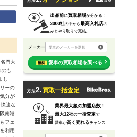
方法
出品前
買取相場
に
が分かる！
3000社
最高入札店
の中から
の
みとやり取りで完結。
メーカー
愛車のメーカーを選択
「名門大
愛車の買取相場を調べる
無料
加のも
まし
リーの
2.
買取一括査定
方法
気分が
、快適な
業界最大級の加盟店数！
阪南港
最大12社
一括査定
の
で
もフェ
高く売れる
愛車が
チャンス
を利用