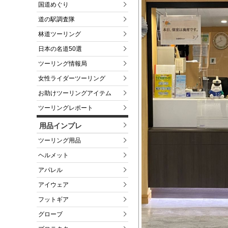
国道めぐり
道の駅調査隊
林道ツーリング
日本の名道50選
ツーリング情報局
女性ライダーツーリング
お助けツーリングアイテム
ツーリングレポート
用品インプレ
ツーリング用品
ヘルメット
アパレル
アイウェア
フットギア
グローブ