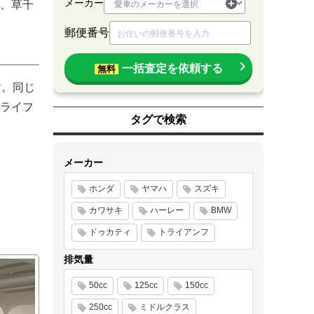
メーカー
、草千
郵便番号
一括査定を依頼する
無料
す。同じ
ライフ
タグで検索
メーカー
ホンダ
ヤマハ
スズキ
カワサキ
ハーレー
BMW
ドゥカティ
トライアンフ
排気量
50cc
125cc
150cc
250cc
ミドルクラス