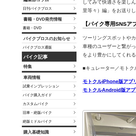
してみて快適さを楽しん
日刊バイクブロス
里等々）編」をお送りし
書籍・DVD発売情報
【バイク専用SNSア
書籍・DVD
ツーリングスポットやカ
バイクブロスのお知らせ
車種のユーザーと繋がっ
バイクブロス通販
をより豊かにしてくれる
バイク記事
特集
■キュレーター／モトク
車両情報
モトクルiPhone版ア
試乗インプレッション
モトクルAndroid版
バイク購入ガイド
カスタムバイク
旧車・絶版バイク
絶版ミドルバイク
購入基礎知識