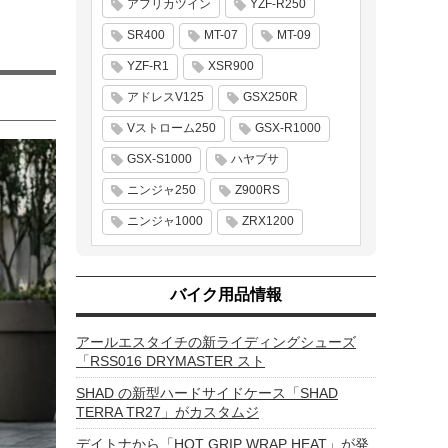
アフリカツイン
YZF-R250
SR400
MT-07
MT-09
YZF-R1
XSR900
アドレスV125
GSX250R
Vストローム250
GSX-R1000
GSX-S1000
ハヤブサ
ニンジャ250
Z900RS
ニンジャ1000
ZRX1200
バイク用品情報
アールエスタイチの新ライディングシューズ
「RSS016 DRYMASTER スト
SHAD の新型ハードサイドケース「SHAD
TERRA TR27」がカスタムジ
デイトナから「HOT GRIP WRAP HEAT」が発