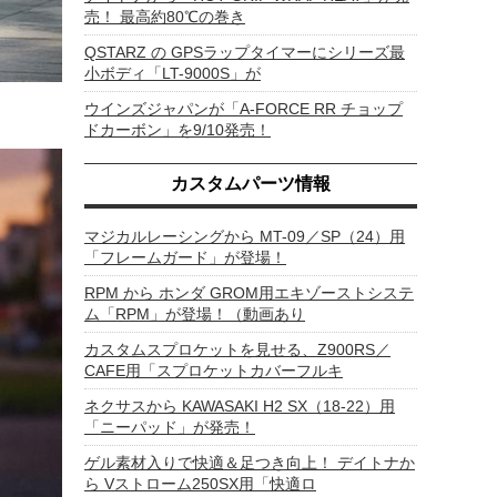
売！ 最高約80℃の巻き
QSTARZ の GPSラップタイマーにシリーズ最
小ボディ「LT-9000S」が
ウインズジャパンが「A-FORCE RR チョップ
ドカーボン」を9/10発売！
カスタムパーツ情報
マジカルレーシングから MT-09／SP（24）用
「フレームガード」が登場！
RPM から ホンダ GROM用エキゾーストシステ
ム「RPM」が登場！（動画あり
カスタムスプロケットを見せる、Z900RS／
CAFE用「スプロケットカバーフルキ
ネクサスから KAWASAKI H2 SX（18-22）用
「ニーパッド」が発売！
ゲル素材入りで快適＆足つき向上！ デイトナか
ら Vストローム250SX用「快適ロ