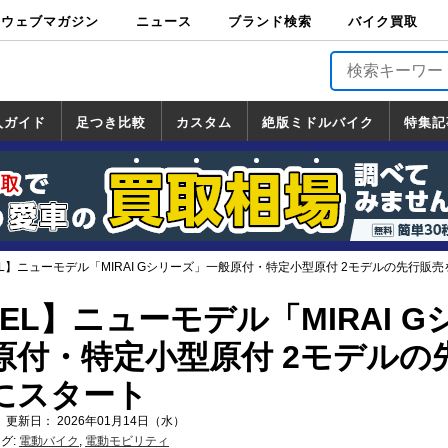
ウェブマガジン
ニュース
ブランド検索
バイク買取
バイクブロス・
原付＆ミニバイ
スポーツ＆ネイ
アメリカン＆ツ
ビッグスクータ
オフロード
バージンハーレ
バージンBMW
バージンドゥカ
バージントライ
ニュース
車両情報
イベント
キャンペ
トピック
バイク用
バイクパ
書籍・
サポート
お知らせ
ブランドを検
ブランドボイ
バイク買取
マガジンズ
ク
キッド
アラー
ー
ー
ティ
アンフ
TOP
ーン
ス
品
ーツ
DVD
索
ス
入ガイド
足つき比較
カスタム
絶版ミドルバイク
特集記
入ガイド
ンダ
マハ
ズキ
ワサキ
カスタム
ホンダ
ヤマハ
スズキ
カワサキ
道の駅調査隊
ツーリング情報局
日本の道50選
国道めぐり
林道ツーリング
絶版ミドルバイク
ホンダ
ヤマハ
スズキ
カワサキ
覧
一覧
一覧
EL】ニューモデル「MIRAI Gシリーズ」一般原付・特定小型原付 2モデルの先行販売を
EEL】ニューモデル「MIRAI G
原付・特定小型原付 2モデルの
3にスタート
 更新日： 2026年01月14日（水）
グ:
電動バイク
,
電動モビリティ