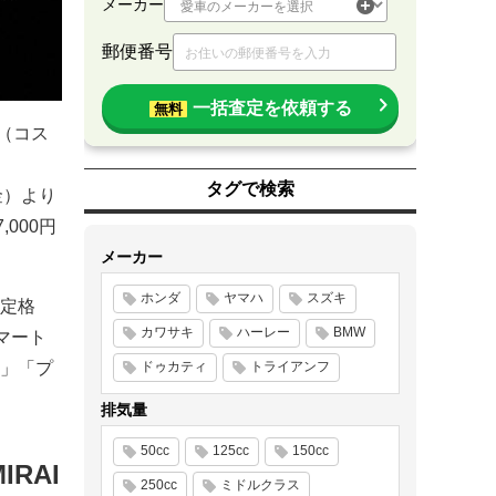
メーカー
郵便番号
一括査定を依頼する
無料
S（コス
タグで検索
（金）より
000円
メーカー
ホンダ
ヤマハ
スズキ
定格
カワサキ
ハーレー
BMW
マート
」「プ
ドゥカティ
トライアンフ
排気量
50cc
125cc
150cc
RAI
250cc
ミドルクラス