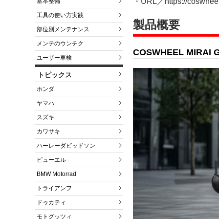
・URL／https://coswheel.
基本整備
工具の使い方実践
製品概要
部位別メンテナンス
メンテのウンチク
COSWHEEL MIRA
ユーザー車検
トピックス
ホンダ
ヤマハ
スズキ
カワサキ
ハーレーダビッドソン
ビューエル
BMW Motorrad
トライアンフ
ドゥカティ
モトグッツィ