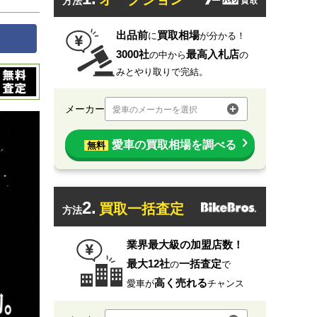
方法
出品前
買取相場
に
が分かる！
3000社
最高入札店
の中から
の
みとやり取りで完結。
メーカー
愛車のメーカーを選択
愛車の買取相場を調べる
無料
2.
買取一括査定
方法
業界最大級の加盟店数！
最大12社
一括査定
の
で
高く売れる
愛車が
チャンス