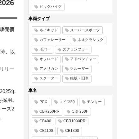
026
ビッグバイク
車両タイプ
般販売価
ネイキッド
スーパースポーツ
カフェレーサー
ネオクラシック
ボバー
スクランブラー
孟涛、以
オフロード
アドベンチャー
にリリー
アメリカン
クルーザー
スクーター
絶版・旧車
車名
025年
ムを採用。
PCX
エイプ50
モンキー
リーズ2
CBR250RR
CRF250F
込
CB400
CBR1000RR
CB1100
CB1300