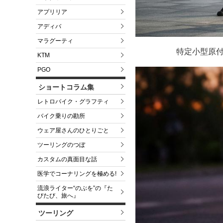
アプリリア
アディバ
マラグーティ
特定小型原付モ
KTM
PGO
ショートコラム集
レトロバイク・グラフティ
バイク乗りの勘所
ウェア屋さんのひとりごと
ツーリングのつぼ
カスタムの真面目な話
医学でコーナリングを極める!
流浪ライター“のぶを”の『た
びたび、旅へ』
ツーリング