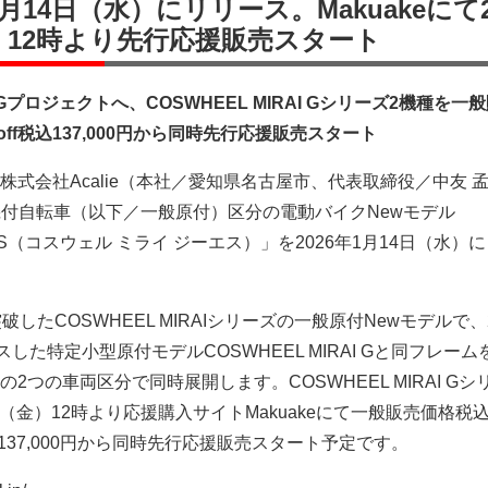
1月14日（水）にリリース。Makuakeにて2
）12時より先行応援販売スタート
BIGプロジェクトへ、COSWHEEL MIRAI Gシリーズ2機種を一
％off税込137,000円から同時先行応援販売スタート
式会社Acalie（本社／愛知県名古屋市、代表取締役／中友 
原動機付自転車（以下／一般原付）区分の電動バイクNewモデル
AI GS（コスウェル ミライ ジーエス）」を2026年1月14日（水）
したCOSWHEEL MIRAIシリーズの一般原付Newモデルで、2
スした特定小型原付モデルCOSWHEEL MIRAI Gと同フレー
2つの車両区分で同時展開します。COSWHEEL MIRAI Gシ
3日（金）12時より応援購入サイトMakuakeにて一般販売価格税
f税込137,000円から同時先行応援販売スタート予定です。