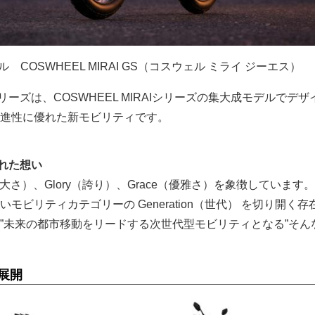
 COSWHEEL MIRAI GS（コスウェル ミライ ジーエス）
I Gシリーズは、COSWHEEL MIRAIシリーズの集大成モデルでデ
進性に優れた新モビリティです。
れた想い
（壮大さ）、Glory（誇り）、Grace（優雅さ）を象徴しています
モビリティカテゴリーの Generation（世代） を切り開く存
”未来の都市移動をリードする次世代型モビリティとなる”そん
展開