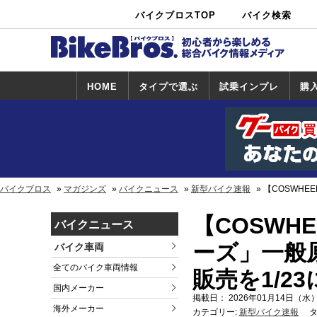
バイクブロスTOP
バイク検索
中古バイ
カタログ検
ショップ検
ク・新車検
索
索
索
HOME
タイプで選ぶ
試乗インプレ
購
スポーツ＆ネ
原付＆ミニバ
アメリカン＆
ビッグスクー
オフロード
試乗インプレ
ホンダ
ヤマハ
スズキ
カワサキ
ハーレー
BMW
トライアンフ
ドゥカティ
購
ホ
ヤ
ス
カ
イキッド
イク
クルーザー
ター
一覧
一
バイクブロス
マガジンズ
バイクニュース
新型バイク速報
【COSWHE
【COSWH
バイクニュース
ーズ」一般
バイク車両
全てのバイク車両情報
販売を1/2
国内メーカー
掲載日： 2026年01月14日（水）
海外メーカー
カテゴリー:
新型バイク速報
タ