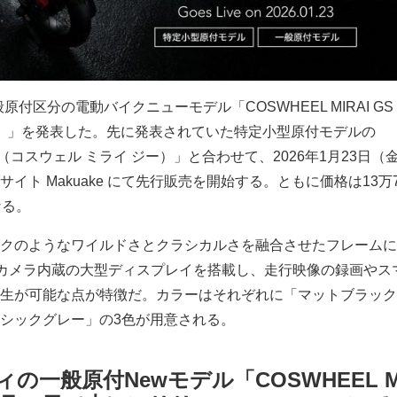
、一般原付区分の電動バイクニューモデル「COSWHEEL MIRAI G
ス）」を発表した。先に発表されていた特定小型原付モデルの
AI G（コスウェル ミライ ジー）」と合わせて、2026年1月23日
ト Makuake にて先行販売を開始する。ともに価格は13万7,
なる。
クのようなワイルドさとクラシカルさを融合させたフレームに
。カメラ内蔵の大型ディスプレイを搭載し、走行映像の録画やス
生が可能な点が特徴だ。カラーはそれぞれに「マットブラック
シックグレー」の3色が用意される。
ティの一般原付Newモデル「COSWHEEL MI