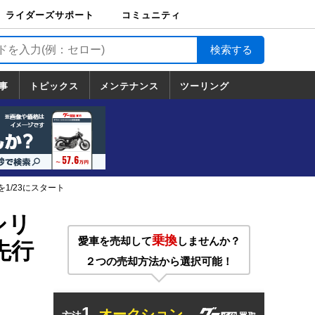
ライダーズサポート
コミュニティ
ライダーズサポート
バイク輸送
バイクガレージライ
バイク車両保険
ロードサービス
バイク試乗
コミュニティ
日記
ツーリング
カスタム
TOP
フ
TOP
事
トピックス
メンテナンス
ツーリング
トピックス
ホンダ
ヤマハ
スズキ
カワサキ
ハーレーダ
BMW
ドゥカティ
トライアン
メンテナンス
基本整備
部位別メンテ
工具の使い方
ツール100選
メンテのうん
一覧
ビッドソン
フ
一覧
ちく
1/23にスタート
シリ
乗換
愛車を売却して
しませんか？
先行
２つの売却方法から選択可能！
1.
オークション