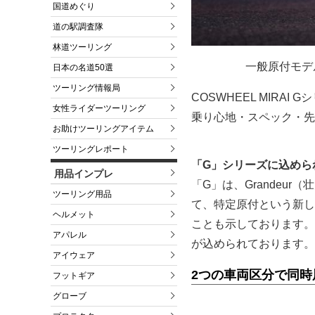
国道めぐり
道の駅調査隊
林道ツーリング
一般原付モデル
日本の名道50選
ツーリング情報局
COSWHEEL MIRA
女性ライダーツーリング
乗り心地・スペック・先
お助けツーリングアイテム
ツーリングレポート
「G」シリーズに込めら
用品インプレ
「G」は、Grandeur
ツーリング用品
て、特定原付という新しい
ヘルメット
ことも示しております。
アパレル
が込められております。
アイウェア
2つの車両区分で同時
フットギア
グローブ