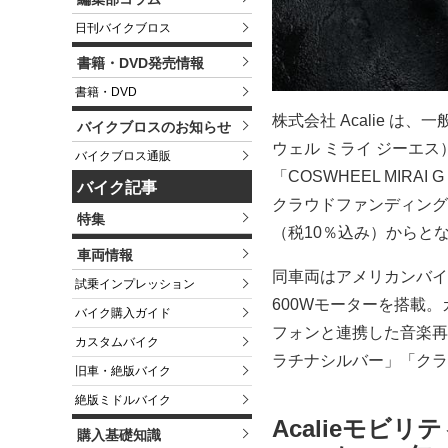
日刊バイクブロス
書籍・DVD発売情報
書籍・DVD
株式会社 Acalie は
バイクブロスのお知らせ
ウェル ミライ ジーエ
バイクブロス通販
「COSWHEEL MIR
バイク記事
クラウドファンディングサイ
特集
（税10％込み）からと
車両情報
同車両はアメリカンバイ
試乗インプレッション
600Wモーターを搭載
バイク購入ガイド
フォンと連携した音楽再
カスタムバイク
ラチナシルバー」「クラ
旧車・絶版バイク
絶版ミドルバイク
Acalieモビリ
購入基礎知識