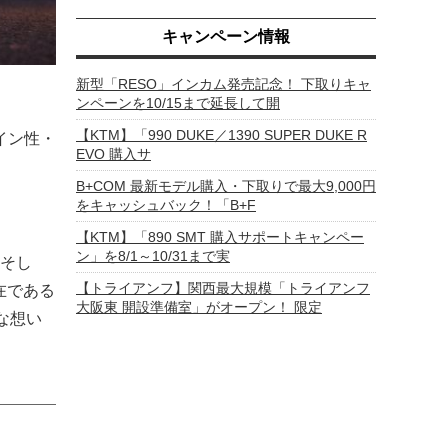
キャンペーン情報
新型「RESO」インカム発売記念！ 下取りキャ
ンペーンを10/15まで延長して開
【KTM】「990 DUKE／1390 SUPER DUKE R
ザイン性・
EVO 購入サ
B+COM 最新モデル購入・下取りで最大9,000円
をキャッシュバック！「B+F
【KTM】「890 SMT 購入サポートキャンペー
ン」を8/1～10/31まで実
。そし
【トライアンフ】関西最大規模「トライアンフ
在である
大阪東 開設準備室」がオープン！ 限定
な想い