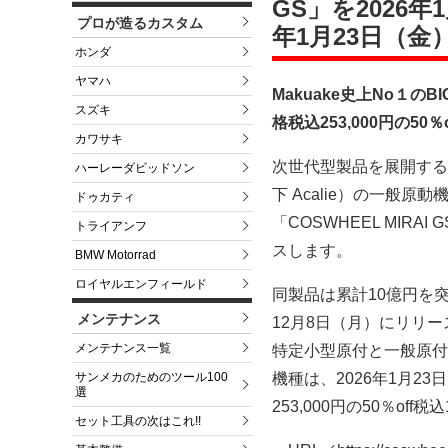
GS」を2026年
プロが造るカスタム
年1月23日（金
ホンダ
ヤマハ
Makuake史上No１の
スズキ
格税込253,000円の50
カワサキ
次世代型製品を展開する株
ハーレーダビッドソン
下 Acalie）の一般
ドゥカティ
「COSWHEEL MIR
トライアンフ
スします。
BMW Motorrad
ロイヤルエンフィールド
同製品は累計10億円を突破
メンテナンス
12月8日（月）にリリー
メンテナンス一覧
特定小型原付と一般原付の
機種は、2026年1月2
サンメカのためのツール100
選
253,000円の50％of
セット工具の次はこれ!!