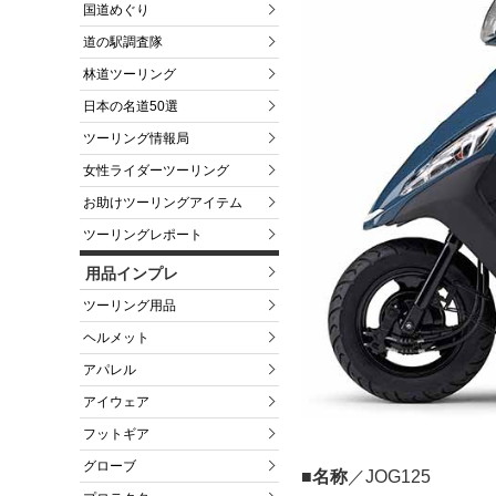
国道めぐり
道の駅調査隊
林道ツーリング
日本の名道50選
ツーリング情報局
女性ライダーツーリング
お助けツーリングアイテム
ツーリングレポート
用品インプレ
ツーリング用品
ヘルメット
アパレル
アイウェア
フットギア
グローブ
■名称
／JOG125