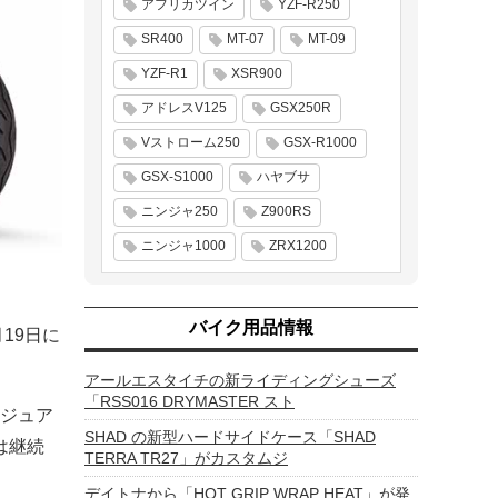
アフリカツイン
YZF-R250
SR400
MT-07
MT-09
YZF-R1
XSR900
アドレスV125
GSX250R
Vストローム250
GSX-R1000
GSX-S1000
ハヤブサ
ニンジャ250
Z900RS
ニンジャ1000
ZRX1200
バイク用品情報
19日に
アールエスタイチの新ライディングシューズ
「RSS016 DRYMASTER スト
ジュア
SHAD の新型ハードサイドケース「SHAD
は継続
TERRA TR27」がカスタムジ
デイトナから「HOT GRIP WRAP HEAT」が発