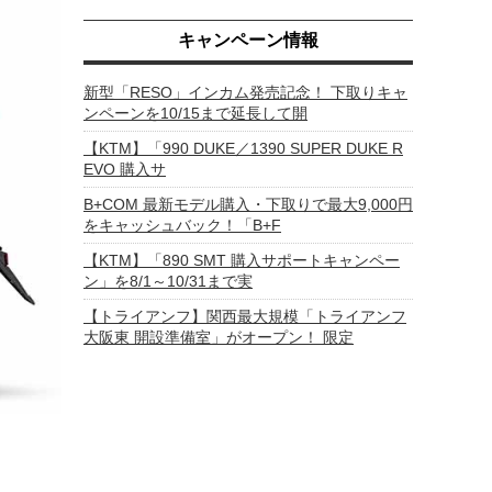
キャンペーン情報
新型「RESO」インカム発売記念！ 下取りキャ
ンペーンを10/15まで延長して開
【KTM】「990 DUKE／1390 SUPER DUKE R
EVO 購入サ
B+COM 最新モデル購入・下取りで最大9,000円
をキャッシュバック！「B+F
【KTM】「890 SMT 購入サポートキャンペー
ン」を8/1～10/31まで実
【トライアンフ】関西最大規模「トライアンフ
大阪東 開設準備室」がオープン！ 限定