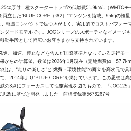
125cc原付二種スクータートップの低燃費51.9km/L（WMTC
両立した”BLUE CORE（※2）”エンジンを搭載。95kgの軽
高と、軽量コンパクトで足つきがよく、実用的でコストパフォー
ンダードモデルです。JOGシリーズのスポーティなイメージ
移動手段として幅広いお客さまから支持されています。
：発進、加速、停止などを含んだ国際基準となっている走行モー
からの計算値。数値は2026年1月現在（定地燃費値 57.7km
E：当社は、”走りの楽しさ”と”燃費・環境性能”の両立を高次元で
、2014年より”BLUE CORE”を掲げています。この思想は
減の3点にフォーカスして性能実現を図るもので、「JOG125
RE”思想に基づき開発しました。商標登録第5676267号