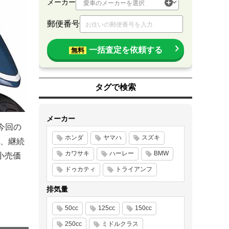
メーカー
郵便番号
一括査定を依頼する
無料
タグで検索
メーカー
今回の
ホンダ
ヤマハ
スズキ
、継続
カワサキ
ハーレー
BMW
小売価
ドゥカティ
トライアンフ
排気量
50cc
125cc
150cc
250cc
ミドルクラス