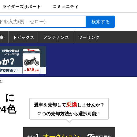
ライダーズサポート
コミュニティ
ライダーズサポート
バイク輸送
バイクガレージライ
バイク車両保険
ロードサービス
バイク試乗
コミュニティ
日記
ツーリング
カスタム
TOP
フ
TOP
事
トピックス
メンテナンス
ツーリング
トピックス
ホンダ
ヤマハ
スズキ
カワサキ
ハーレーダ
BMW
ドゥカティ
トライアン
メンテナンス
基本整備
部位別メンテ
工具の使い方
ツール100選
メンテのうん
一覧
ビッドソン
フ
一覧
ちく
に
」に
乗換
愛車を売却して
しませんか？
4色
２つの売却方法から選択可能！
1.
オークション