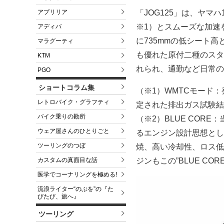
「JOG125」は、ヤマハ
アプリリア
※1）とスムーズな加速を
アディバ
に735mmの低シート
マラグーティ
も優れた原付二種のスタ
KTM
れられ、通勤など日常の
PGO
ショートコラム集
（※1）WMTCモード
レトロバイク・グラフティ
定された排出ガス試験結果
バイク乗りの勘所
（※2）BLUE COR
ウェア屋さんのひとりごと
るエンジン設計思想として
ツーリングのつぼ
焼、高い冷却性、ロス低
ジンもこの”BLUE CO
カスタムの真面目な話
医学でコーナリングを極める!
流浪ライター“のぶを”の『た
びたび、旅へ』
ツーリング