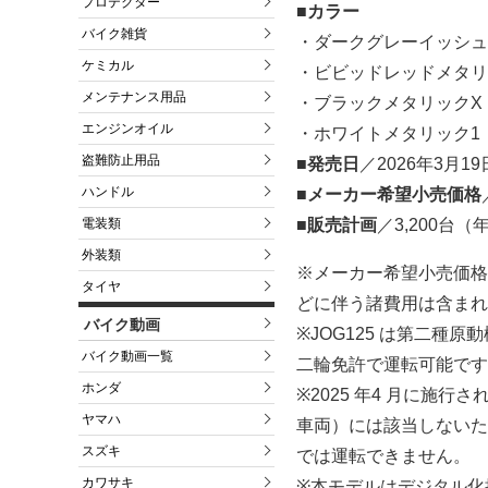
プロテクター
■カラー
バイク雑貨
・ダークグレーイッシュ
ケミカル
・ビビッドレッドメタリ
メンテナンス用品
・ブラックメタリックX
エンジンオイル
・ホワイトメタリック1
盗難防止用品
■発売日
／2026年3月1
ハンドル
■メーカー希望小売価格
■販売計画
／3,200台
電装類
外装類
※メーカー希望小売価格
タイヤ
どに伴う諸費用は含まれ
バイク動画
※JOG125 は第二種
バイク動画一覧
二輪免許で運転可能です
ホンダ
※2025 年4 月に施行
ヤマハ
車両）には該当しないた
スズキ
では運転できません。
カワサキ
※本モデルはデジタル化