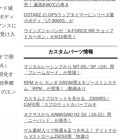
売！ 最高約80℃の巻き
モード値
QSTARZ の GPSラップタイマーにシリーズ最
量ボディ
小ボディ「LT-9000S」が
マンスに
ウインズジャパンが「A-FORCE RR チョップ
も受け入
ドカーボン」を9/10発売！
カスタムパーツ情報
ドで測
/L）
マジカルレーシングから MT-09／SP（24）用
「フレームガード」が登場！
具現化す
RPM から ホンダ GROM用エキゾーストシステ
高効率燃
ム「RPM」が登場！（動画あり
」のエン
カスタムスプロケットを見せる、Z900RS／
CAFE用「スプロケットカバーフルキ
ネクサスから KAWASAKI H2 SX（18-22）用
「ニーパッド」が発売！
ゲル素材入りで快適＆足つき向上！ デイトナか
ら Vストローム250SX用「快適ロ