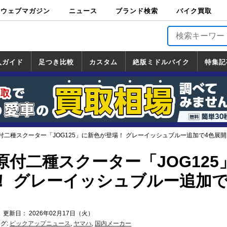
ウェブマガジン
ニュース
ブランド検索
バイク買取
バイクブロス・
原付＆ミニバイ
スポーツ＆ネイ
アメリカン＆ツ
ビッグスクータ
オフロード
バージンハーレ
バージンBMW
バージンドゥカ
バージントライ
ニュース
車両情報
イベント
キャンペ
トピック
バイク用
バイクパ
書籍・
サポート
お知らせ
ブランドを検
ブランドボイ
バイク買取
マガジンズ
ク
キッド
アラー
ー
ー
ティ
アンフ
TOP
ーン
ス
品
ーツ
DVD
索
ス
入ガイド
足つき比較
カスタム
絶版ミドルバイク
特集記
入ガイド
ンダ
マハ
ズキ
ワサキ
カスタム
ホンダ
ヤマハ
スズキ
カワサキ
道の駅調査隊
ツーリング情報局
日本の道50選
国道めぐり
林道ツーリング
絶版ミドルバイク
ホンダ
ヤマハ
スズキ
カワサキ
覧
一覧
一覧
付二種スクーター「JOG125」に新色が登場！ グレーイッシュブルー追加で4色展開
付二種スクーター「JOG125
！ グレーイッシュブルー追加で
 更新日： 2026年02月17日（火）
グ:
ピックアップニュース
,
ヤマハ
,
国内メーカー