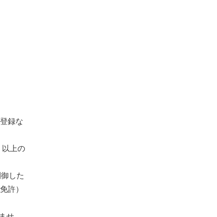
登録な
」以上の
制御した
免許）
ませ