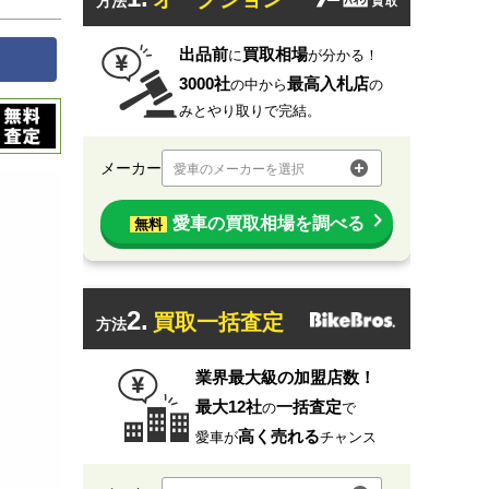
方法
出品前
買取相場
に
が分かる！
3000社
最高入札店
の中から
の
みとやり取りで完結。
メーカー
愛車のメーカーを選択
愛車の買取相場を調べる
無料
2.
買取一括査定
方法
業界最大級の加盟店数！
最大12社
一括査定
の
で
高く売れる
愛車が
チャンス