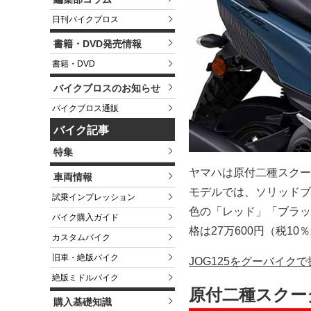
日刊バイクブロス
書籍・DVD発売情報
書籍・DVD
バイクブロスのお知らせ
バイクブロス通販
バイク記事
特集
ヤマハは原付二種スクー
車両情報
モデルでは、ソリッドブ
試乗インプレッション
色の「レッド」「ブラッ
バイク購入ガイド
格は27万600円（税1
カスタムバイク
旧車・絶版バイク
JOG125をグーバイク
絶版ミドルバイク
原付二種スクータ
購入基礎知識