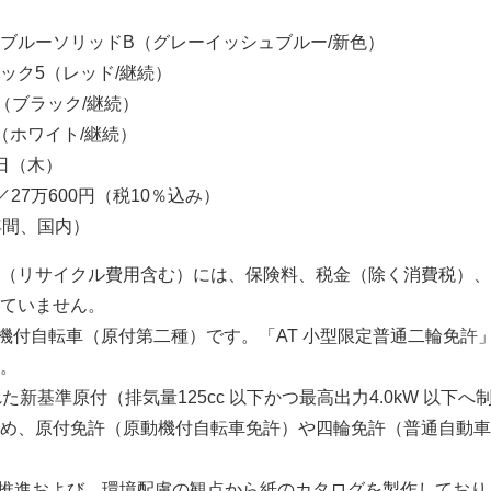
ブルーソリッドB（グレーイッシュブルー/新色）
ック5（レッド/継続）
（ブラック/継続）
（ホワイト/継続）
9日（木）
／27万600円（税10％込み）
（年間、国内）
（リサイクル費用含む）には、保険料、税金（除く消費税）、
ていません。
原動機付自転車（原付第二種）です。「AT 小型限定普通二輪免許
。
された新基準原付（排気量125cc 以下かつ最高出力4.0kW 以下へ
め、原付免許（原動機付自転車免許）や四輪免許（普通自動車
推進および、環境配慮の観点から紙のカタログを製作しており