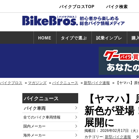
バイクブロスTOP
バイク検索
中古バイ
カタログ検
ショップ検
ク・新車検
索
索
索
HOME
タイプで選ぶ
試乗インプレ
購
スポーツ＆ネ
原付＆ミニバ
アメリカン＆
ビッグスクー
オフロード
試乗インプレ
ホンダ
ヤマハ
スズキ
カワサキ
ハーレー
BMW
トライアンフ
ドゥカティ
購
ホ
ヤ
ス
カ
イキッド
イク
クルーザー
ター
一覧
一
バイクブロス
マガジンズ
バイクニュース
新型バイク速報
【ヤマハ】原
【ヤマハ】原
バイクニュース
新色が登場
バイク車両
全てのバイク車両情報
展開に
国内メーカー
掲載日： 2026年02月17日（火）
海外メーカー
カテゴリー:
新型バイク速報
タ