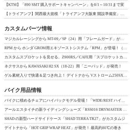
【KTM】「890 SMT 購入サポートキャンペーン」を8/1～10/31まで実
【トライアンフ】関西最大規模「トライアンフ大阪東 開設準備室」がオープン！ 限定
カスタムパーツ情報
マジカルレーシングから MT-09／SP（24）用「フレームガード」が登場！
RPM から ホンダ GROM用エキゾーストシステム「RPM」が登場！（動画あり
カスタムスプロケットを見せる、Z900RS／CAFE用「スプロケットカバーフルキ
ネクサスから KAWASAKI H2 SX（18-22）用「ニーパッド」が発売！
ゲル素材入りで快適＆足つき向上！ デイトナから Vストローム250SX用「快適ロ
バイク用品情報
バイクに積めるチェアにハイバックモデル登場！「WIDE/REST ハイバックチェ
アールエスタイチの新ライディングシューズ「RSS016 DRYMASTER スト
SHAD の新型ハードサイドケース「SHAD TERRA TR27」がカスタムジ
デイトナから「HOT GRIP WRAP HEAT」が発売！ 最高約80℃の巻き