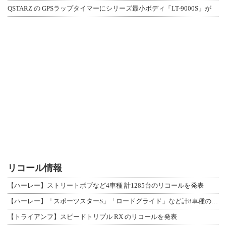
QSTARZ の GPSラップタイマーにシリーズ最小ボディ「LT-9000S」が
リコール情報
【ハーレー】ストリートボブなど4車種 計1285台のリコールを発表
【ハーレー】「スポーツスターS」「ロードグライド」など計8車種のリコールを発表
【トライアンフ】スピードトリプル RX のリコールを発表