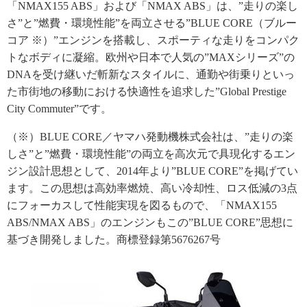
「NMAX155 ABS」および「NMAX ABS」は、”走りの楽し
さ”と”燃費・環境性能”を両立させる”BLUE CORE（ブルー
コア ※）”エンジンを搭載し、スポーティな走りをコンパク
トなボディに凝縮。欧州や日本で人気の”MAXシリーズ”の
DNAを受け継いだ斬新なスタイルに、通勤や街乗りといっ
た市街地の移動における快適性を追求した”Global Prestige
City Commuter”です。
（※）BLUE CORE／ヤマハ発動機株式会社は、”走りの楽
しさ”と”燃費・環境性能”の両立を高次元で具現化するエン
ジン設計思想として、2014年より”BLUE CORE”を掲げてい
ます。この思想は高効率燃焼、高い冷却性、ロス低減の3点
にフォーカスして性能実現を図るもので、「NMAX155
ABS/NMAX ABS」のエンジンもこの”BLUE CORE”思想に
基づき開発しました。商標登録第5676267号