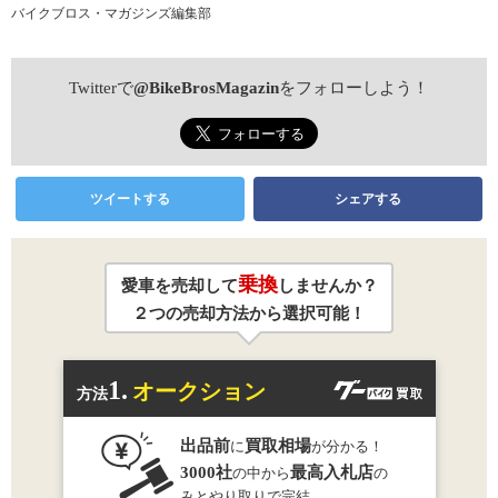
バイクブロス・マガジンズ編集部
Twitterで
@BikeBrosMagazin
をフォローしよう！
ツイートする
シェアする
乗換
愛車を売却して
しませんか？
２つの売却方法から選択可能！
1.
オークション
方法
出品前
買取相場
に
が分かる！
3000社
最高入札店
の中から
の
みとやり取りで完結。