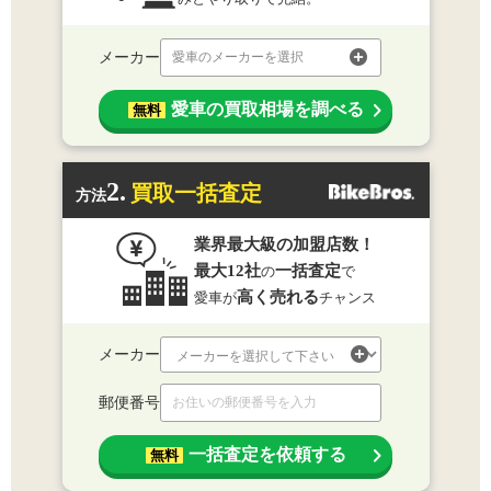
メーカー
愛車のメーカーを選択
愛車の買取相場を調べる
無料
2.
買取一括査定
方法
業界最大級の加盟店数！
最大12社
一括査定
の
で
高く売れる
愛車が
チャンス
メーカー
郵便番号
一括査定を依頼する
無料