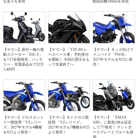
な走りを実現
航続距離100kmを実現
【ヤマハ】原付一種の電
【ヤマハ】「YZF-R6 レ
【ヤマハ】キッズ向けフ
動スクーター「JOG E」
ースベース車」予約受付
ァンバイク「PW50」
を7/17全国発売、バッテ
を開始！ 今回の受注をも
2027年モデルを9/25に発
リー・充電器込みで32万
って生産終了へ
売！
3,400円
【ヤマハ】クロスカント
【ヤマハ】モトクロス競
【ヤマハ】「XMAX
リー競技用「YZシリー
技用 「YZシリーズ」
ABS」に新色2色を設定
ズ」2027年モデル4機種
2027年モデル7機種を9/25
して7/7発売！ マットダ
を9/25より発売！
より発売！
ークグレーとブルーを採
用