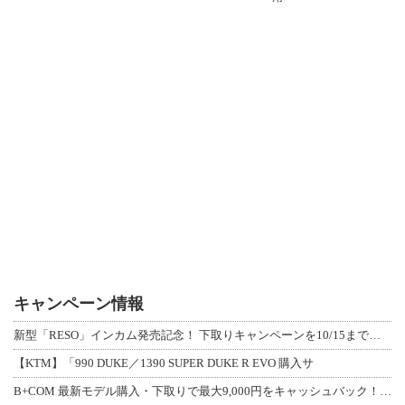
キャンペーン情報
新型「RESO」インカム発売記念！ 下取りキャンペーンを10/15まで延長して開
【KTM】「990 DUKE／1390 SUPER DUKE R EVO 購入サ
B+COM 最新モデル購入・下取りで最大9,000円をキャッシュバック！「B+F