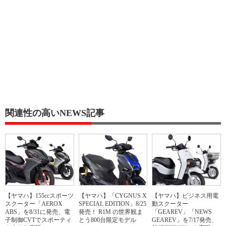
関連性の高いNEWS記事
【ヤマハ】155ccスポーツ
【ヤマハ】「CYGNUS X
【ヤマハ】ビジネス用電
スクーター「AEROX
SPECIAL EDITION」8/25
動スクーター
ABS」を8/31に発売、電
発売！ R1M の世界観ま
「GEAREV」「NEWS
子制御CVTでスポーティ
とう800台限定モデル
GEAREV」を7/17発売、