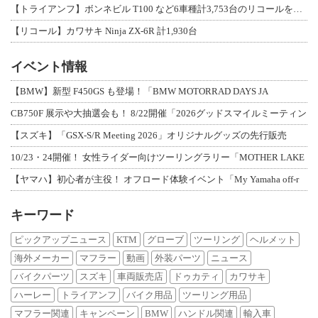
【トライアンフ】ボンネビル T100 など6車種計3,753台のリコールを発表
【リコール】カワサキ Ninja ZX-6R 計1,930台
イベント情報
【BMW】新型 F450GS も登場！「BMW MOTORRAD DAYS JA
CB750F 展示や大抽選会も！ 8/22開催「2026グッドスマイルミーティン
【スズキ】「GSX-S/R Meeting 2026」オリジナルグッズの先行販売
10/23・24開催！ 女性ライダー向けツーリングラリー「MOTHER LAKE
【ヤマハ】初心者が主役！ オフロード体験イベント「My Yamaha off-r
キーワード
ピックアップニュース
KTM
グローブ
ツーリング
ヘルメット
海外メーカー
マフラー
動画
外装パーツ
ニュース
バイクパーツ
スズキ
車両販売店
ドゥカティ
カワサキ
ハーレー
トライアンフ
バイク用品
ツーリング用品
マフラー関連
キャンペーン
BMW
ハンドル関連
輸入車