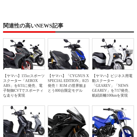
関連性の高いNEWS記事
【ヤマハ】155ccスポーツ
【ヤマハ】「CYGNUS X
【ヤマハ】ビジネス用電
スクーター「AEROX
SPECIAL EDITION」8/25
動スクーター
ABS」を8/31に発売、電
発売！ R1M の世界観ま
「GEAREV」「NEWS
子制御CVTでスポーティ
とう800台限定モデル
GEAREV」を7/17発売、
な走りを実現
航続距離100kmを実現