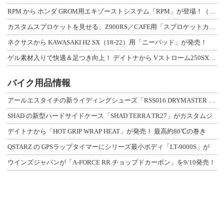
RPM から ホンダ GROM用エキゾーストシステム「RPM」が登場！（動画あり
カスタムスプロケットを見せる、Z900RS／CAFE用「スプロケットカバーフルキ
ネクサスから KAWASAKI H2 SX（18-22）用「ニーパッド」が発売！
ゲル素材入りで快適＆足つき向上！ デイトナから Vストローム250SX用「快適ロ
バイク用品情報
アールエスタイチの新ライディングシューズ「RSS016 DRYMASTER スト
SHAD の新型ハードサイドケース「SHAD TERRA TR27」がカスタムジ
デイトナから「HOT GRIP WRAP HEAT」が発売！ 最高約80℃の巻き
QSTARZ の GPSラップタイマーにシリーズ最小ボディ「LT-9000S」が
ウインズジャパンが「A-FORCE RR チョップドカーボン」を9/10発売！