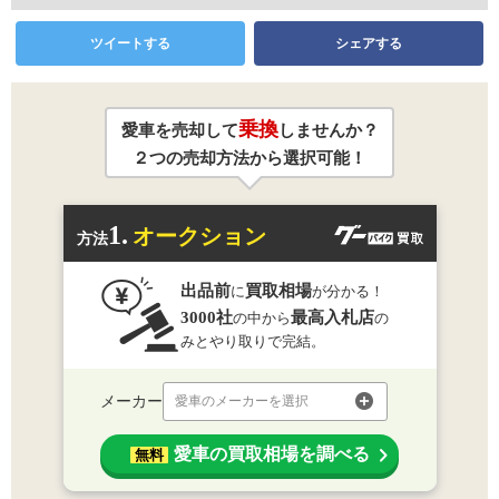
ツイートする
シェアする
乗換
愛車を売却して
しませんか？
２つの売却方法から選択可能！
1.
オークション
方法
出品前
買取相場
に
が分かる！
3000社
最高入札店
の中から
の
みとやり取りで完結。
メーカー
愛車のメーカーを選択
愛車の買取相場を調べる
無料