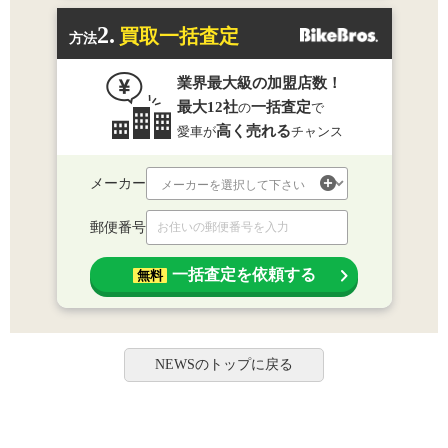
2.
買取一括査定
方法
業界最大級の加盟店数！
最大12社
一括査定
の
で
高く売れる
愛車が
チャンス
メーカー
郵便番号
一括査定を依頼する
無料
NEWSのトップに戻る