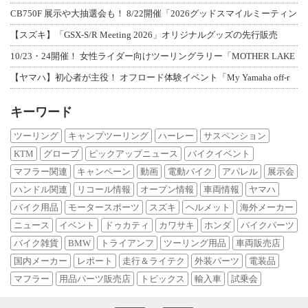
CB750F 展示や大抽選会も！ 8/22開催「2026グッドスマイルミーティン
【スズキ】「GSX-S/R Meeting 2026」オリジナルグッズの先行販売
10/23・24開催！ 女性ライダー向けツーリングラリー「MOTHER LAKE
【ヤマハ】初心者が主役！ オフロード体験イベント「My Yamaha off-r
キーワード
ツーリング
キャンプツーリング
ハーレー
サスペンション
KTM
グローブ
ピックアップニュース
バイクイベント
マフラー関連
キャンペーン
動画
電動バイク
アパレル
展示会
ハンドル関連
リコール情報
オープン情報
車両情報
ヤマハ
バイク用品
モータースポーツ
スズキ
ヘルメット
海外メーカー
ニュース
イベント
ドゥカティ
カワサキ
ホンダ
バイクパーツ
バイク雑貨
BMW
トライアンフ
ツーリング用品
車両販売店
国内メーカー
レポート
走行＆ライテク
外装パーツ
電装品
マフラー
用品パーツ販売店
トピックス
輸入車
試乗会