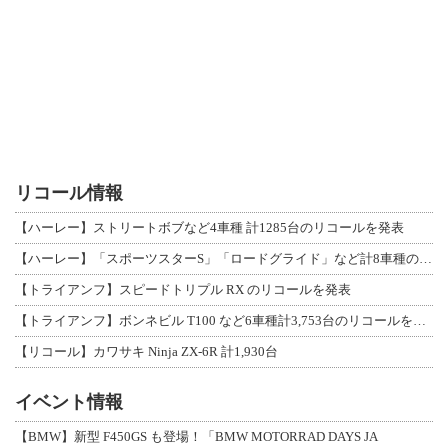
リコール情報
【ハーレー】ストリートボブなど4車種 計1285台のリコールを発表
【ハーレー】「スポーツスターS」「ロードグライド」など計8車種のリコールを発表
【トライアンフ】スピードトリプル RX のリコールを発表
【トライアンフ】ボンネビル T100 など6車種計3,753台のリコールを発表
【リコール】カワサキ Ninja ZX-6R 計1,930台
イベント情報
【BMW】新型 F450GS も登場！「BMW MOTORRAD DAYS JA