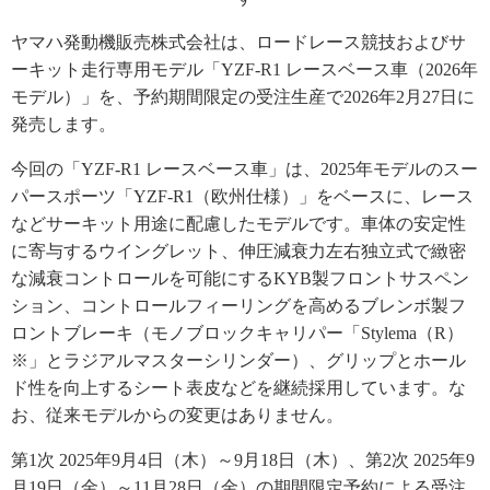
ヤマハ発動機販売株式会社は、ロードレース競技およびサ
ーキット走行専用モデル「YZF-R1 レースベース車（2026年
モデル）」を、予約期間限定の受注生産で2026年2月27日に
発売します。
今回の「YZF-R1 レースベース車」は、2025年モデルのスー
パースポーツ「YZF-R1（欧州仕様）」をベースに、レース
などサーキット用途に配慮したモデルです。車体の安定性
に寄与するウイングレット、伸圧減衰力左右独立式で緻密
な減衰コントロールを可能にするKYB製フロントサスペン
ション、コントロールフィーリングを高めるブレンボ製フ
ロントブレーキ（モノブロックキャリパー「Stylema（R）
※」とラジアルマスターシリンダー）、グリップとホール
ド性を向上するシート表皮などを継続採用しています。な
お、従来モデルからの変更はありません。
第1次 2025年9月4日（木）～9月18日（木）、第2次 2025年9
月19日（金）～11月28日（金）の期間限定予約による受注