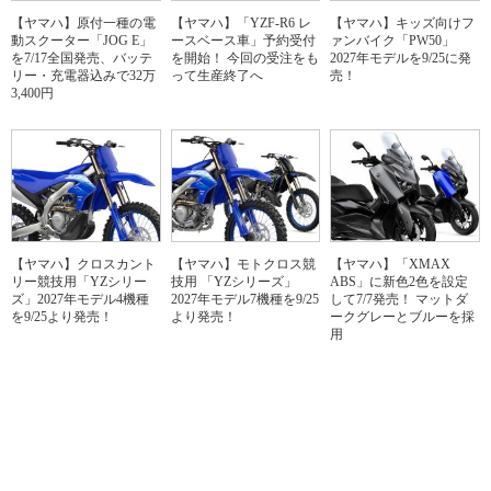
【ヤマハ】原付一種の電
【ヤマハ】「YZF-R6 レ
【ヤマハ】キッズ向けフ
動スクーター「JOG E」
ースベース車」予約受付
ァンバイク「PW50」
を7/17全国発売、バッテ
を開始！ 今回の受注をも
2027年モデルを9/25に発
リー・充電器込みで32万
って生産終了へ
売！
3,400円
【ヤマハ】クロスカント
【ヤマハ】モトクロス競
【ヤマハ】「XMAX
リー競技用「YZシリー
技用 「YZシリーズ」
ABS」に新色2色を設定
ズ」2027年モデル4機種
2027年モデル7機種を9/25
して7/7発売！ マットダ
を9/25より発売！
より発売！
ークグレーとブルーを採
用