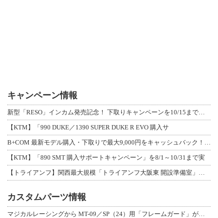
キャンペーン情報
新型「RESO」インカム発売記念！ 下取りキャンペーンを10/15まで延長して開
【KTM】「990 DUKE／1390 SUPER DUKE R EVO 購入サ
B+COM 最新モデル購入・下取りで最大9,000円をキャッシュバック！「B+F
【KTM】「890 SMT 購入サポートキャンペーン」を8/1～10/31まで実
【トライアンフ】関西最大規模「トライアンフ大阪東 開設準備室」がオープン！ 限定
カスタムパーツ情報
マジカルレーシングから MT-09／SP（24）用「フレームガード」が登場！