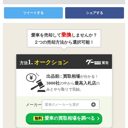
ツイートする
シェアする
乗換
愛車を売却して
しませんか？
２つの売却方法から選択可能！
1.
オークション
方法
出品前
買取相場
に
が分かる！
3000社
最高入札店
の中から
の
みとやり取りで完結。
メーカー
愛車のメーカーを選択
愛車の買取相場を調べる
無料