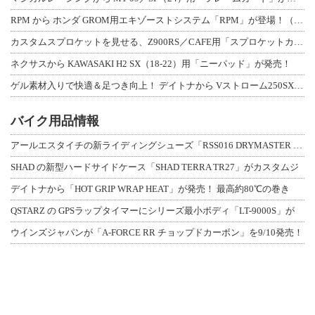
RPM から ホンダ GROM用エキゾーストシステム「RPM」が登場！（動画あり
カスタムスプロケットを見せる、Z900RS／CAFE用「スプロケットカバーフルキ
ネクサスから KAWASAKI H2 SX（18-22）用「ニーパッド」が発売！
ゲル素材入りで快適＆足つき向上！ デイトナから Vストローム250SX用「快適ロ
バイク用品情報
アールエスタイチの新ライディングシューズ「RSS016 DRYMASTER スト
SHAD の新型ハードサイドケース「SHAD TERRA TR27」がカスタムジ
デイトナから「HOT GRIP WRAP HEAT」が発売！ 最高約80℃の巻き
QSTARZ の GPSラップタイマーにシリーズ最小ボディ「LT-9000S」が
ウインズジャパンが「A-FORCE RR チョップドカーボン」を9/10発売！