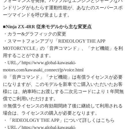
フォーマンスを発揮。パワフルなエンジンとシャープなハ
ンドリングがもたらす運動性能が、あなたのスーパースポ
ーツマインドを呼び覚まします。
■Ninja ZX-4RR 従来モデルから主な変更点
・カラー&グラフィックの変更
・スマートフォンアプリ「RIDEOLOGY THE APP
MOTORCYCLE」の「音声コマンド」、「ナビ機能」を利
用することができます。
・URL／https://www.global-kawasaki-
motors.com/kawasaki_connect/jp/voice.html
※「音声コマンド」「ナビ機能」は有償ライセンスが必要
になりますが、このモデルを新車でご購入いただいたお客
様に は、納車時にお渡しする二次元コードにより 1 年間無
償でご利用いただけます。
※無償ライセンスの有効期間終了後に継続して利用される
場合は、ライセンスの購入が必要となります。
・「RIDEOLOGY THE APP」について詳しくはこちら
・URL／https://www.global-kawasaki-