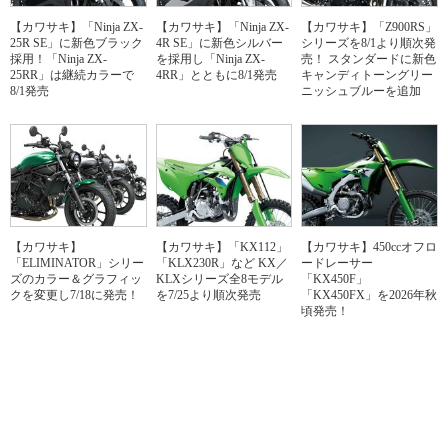
【カワサキ】「Ninja ZX-
【カワサキ】「Ninja ZX-
【カワサキ】「Z900RS」
25R SE」に新色ブラック
4R SE」に新色シルバー
シリーズを8/1より順次発
採用！「Ninja ZX-
を採用し「Ninja ZX-
売！ スタンダードに新色
25RR」は継続カラーで
4RR」とともに8/1発売
キャンディトーングリー
8/1発売
ニッシュブルーを追加
【カワサキ】
【カワサキ】「KX112」
【カワサキ】450ccオフロ
「ELIMINATOR」シリー
「KLX230R」など KX／
ードレーサー
ズのカラー＆グラフィッ
KLXシリーズ全8モデル
「KX450F」
クを変更し7/18に発売！
を7/25より順次発売
「KX450FX」を2026年秋
頃発売！