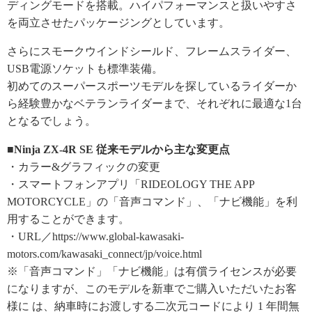
ディングモードを搭載。ハイパフォーマンスと扱いやすさ
を両立させたパッケージングとしています。
さらにスモークウインドシールド、フレームスライダー、
USB電源ソケットも標準装備。
初めてのスーパースポーツモデルを探しているライダーか
ら経験豊かなベテランライダーまで、それぞれに最適な1台
となるでしょう。
■Ninja ZX-4R SE 従来モデルから主な変更点
・カラー&グラフィックの変更
・スマートフォンアプリ「RIDEOLOGY THE APP
MOTORCYCLE」の「音声コマンド」、「ナビ機能」を利
用することができます。
・URL／https://www.global-kawasaki-
motors.com/kawasaki_connect/jp/voice.html
※「音声コマンド」「ナビ機能」は有償ライセンスが必要
になりますが、このモデルを新車でご購入いただいたお客
様に は、納車時にお渡しする二次元コードにより 1 年間無