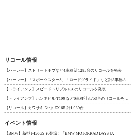
リコール情報
【ハーレー】ストリートボブなど4車種 計1285台のリコールを発表
【ハーレー】「スポーツスターS」「ロードグライド」など計8車種のリコールを発表
【トライアンフ】スピードトリプル RX のリコールを発表
【トライアンフ】ボンネビル T100 など6車種計3,753台のリコールを発表
【リコール】カワサキ Ninja ZX-6R 計1,930台
イベント情報
【BMW】新型 F450GS も登場！「BMW MOTORRAD DAYS JA