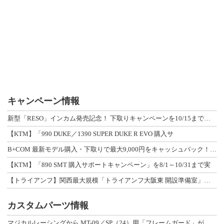
キャンペーン情報
新型「RESO」インカム発売記念！ 下取りキャンペーンを10/15まで延長して開
【KTM】「990 DUKE／1390 SUPER DUKE R EVO 購入サ
B+COM 最新モデル購入・下取りで最大9,000円をキャッシュバック！「B+F
【KTM】「890 SMT 購入サポートキャンペーン」を8/1～10/31まで実
【トライアンフ】関西最大規模「トライアンフ大阪東 開設準備室」がオープン！ 限定
カスタムパーツ情報
マジカルレーシングから MT-09／SP（24）用「フレームガード」が登場！