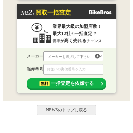
2.
買取一括査定
方法
業界最大級の加盟店数！
最大12社
一括査定
の
で
高く売れる
愛車が
チャンス
メーカー
郵便番号
一括査定を依頼する
無料
NEWSのトップに戻る