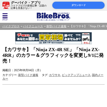
グーバイク・アプリ
ダウンロード
バイクブロスの新着記事・話題の
記事を見逃さない！
バイクブロス
バイクニュース
新型バイク速報
【カワサキ】「Ninja ZX-4
【カワサキ】「Ninja ZX-4R SE」「Ninja ZX-
4RR」のカラー＆グラフィックを変更し9/1に発
売！
掲載日：2025年08月04日（月）
カテゴリー:
新型バイク速報
タグ:
カワサキ
,
ピックアップニュース
,
国内メー
カー