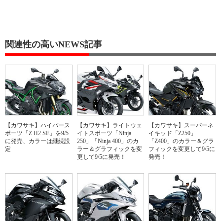
関連性の高いNEWS記事
【カワサキ】ハイパース
【カワサキ】ライトウェ
【カワサキ】スーパーネ
ポーツ「Z H2 SE」を9/5
イトスポーツ「Ninja
イキッド「Z250」
に発売、カラーは継続設
250」「Ninja 400」のカ
「Z400」のカラー＆グラ
定
ラー＆グラフィックを変
フィックを変更して9/5に
更して9/5に発売！
発売！