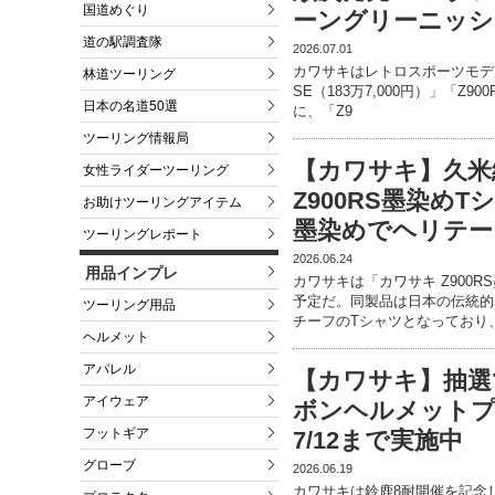
国道めぐり
ーングリーニッシ
道の駅調査隊
2026.07.01
カワサキはレトロスポーツモデル「Z
林道ツーリング
SE（183万7,000円）」「Z90
日本の名道50選
に、「Z9
ツーリング情報局
【カワサキ】久米
女性ライダーツーリング
Z900RS墨染めT
お助けツーリングアイテム
墨染めでヘリテー
ツーリングレポート
2026.06.24
用品インプレ
カワサキは「カワサキ Z900R
予定だ。同製品は日本の伝統的な
ツーリング用品
チーフのTシャツとなっており
ヘルメット
アパレル
【カワサキ】抽選で
アイウェア
ボンヘルメット
フットギア
7/12まで実施中
グローブ
2026.06.19
カワサキは鈴鹿8耐開催を記念し