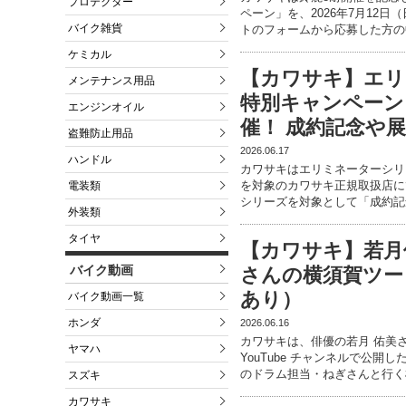
プロテクター
ペーン」を、2026年7月12
バイク雑貨
トのフォームから応募した方の
ケミカル
【カワサキ】エリ
メンテナンス用品
特別キャンペーン「E
エンジンオイル
催！ 成約記念や
盗難防止用品
2026.06.17
ハンドル
カワサキはエリミネーターシリーズ
を対象のカワサキ正規取扱店に
電装類
シリーズを対象として「成約記
外装類
タイヤ
【カワサキ】若月佑美
バイク動画
さんの横須賀ツー
あり）
バイク動画一覧
ホンダ
2026.06.16
カワサキは、俳優の若月 佑美
ヤマハ
YouTube チャンネルで公開し
のドラム担当・ねぎさんと行く
スズキ
カワサキ