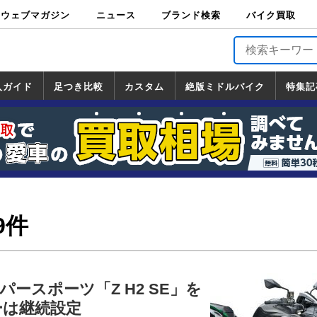
ウェブマガジン
ニュース
ブランド検索
バイク買取
バイクブロス・
原付＆ミニバイ
スポーツ＆ネイ
アメリカン＆ツ
ビッグスクータ
オフロード
バージンハーレ
バージンBMW
バージンドゥカ
バージントライ
ニュース
車両情報
イベント
キャンペ
トピック
バイク用
バイクパ
書籍・
サポート
お知らせ
ブランドを検
ブランドボイ
バイク買取
マガジンズ
ク
キッド
アラー
ー
ー
ティ
アンフ
TOP
ーン
ス
品
ーツ
DVD
索
ス
入ガイド
足つき比較
カスタム
絶版ミドルバイク
特集記
入ガイド
ンダ
マハ
ズキ
ワサキ
カスタム
ホンダ
ヤマハ
スズキ
カワサキ
道の駅調査隊
ツーリング情報局
日本の道50選
国道めぐり
林道ツーリング
絶版ミドルバイク
ホンダ
ヤマハ
スズキ
カワサキ
覧
一覧
一覧
9件
ースポーツ「Z H2 SE」を
ーは継続設定