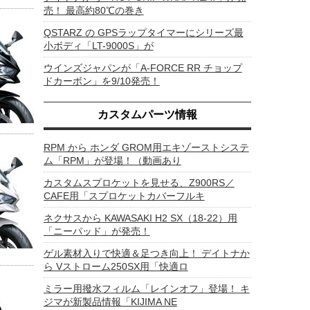
売！ 最高約80℃の巻き
QSTARZ の GPSラップタイマーにシリーズ最
小ボディ「LT-9000S」が
ウインズジャパンが「A-FORCE RR チョップ
ドカーボン」を9/10発売！
カスタムパーツ情報
RPM から ホンダ GROM用エキゾーストシステ
ム「RPM」が登場！（動画あり
カスタムスプロケットを見せる、Z900RS／
CAFE用「スプロケットカバーフルキ
ネクサスから KAWASAKI H2 SX（18-22）用
「ニーパッド」が発売！
ゲル素材入りで快適＆足つき向上！ デイトナか
ら Vストローム250SX用「快適ロ
ミラー用撥水フィルム「レインオフ」登場！ キ
ジマが新製品情報「KIJIMA NE