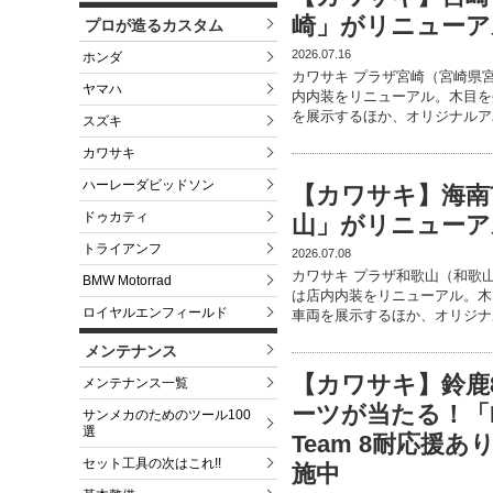
崎」がリニューア
プロが造るカスタム
2026.07.16
ホンダ
カワサキ プラザ宮崎（宮崎県
ヤマハ
内内装をリニューアル。木目を
を展示するほか、オリジナルア
スズキ
カワサキ
ハーレーダビッドソン
【カワサキ】海南
ドゥカティ
山」がリニューア
トライアンフ
2026.07.08
カワサキ プラザ和歌山（和歌
BMW Motorrad
は店内内装をリニューアル。木
ロイヤルエンフィールド
車両を展示するほか、オリジナ
メンテナンス
【カワサキ】鈴鹿
メンテナンス一覧
ーツが当たる！「Kawa
サンメカのためのツール100
選
Team 8耐応援
セット工具の次はこれ!!
施中