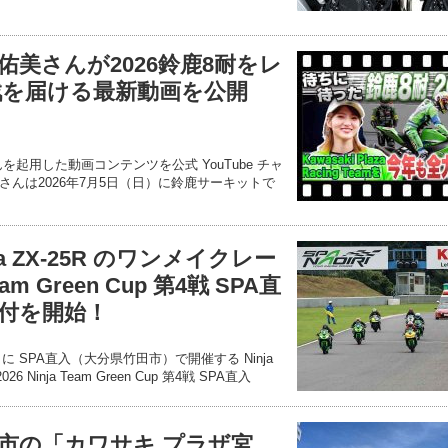
美さんが2026鈴鹿8耐をレ
戦を届ける最新動画を公開
起用した動画コンテンツを公式 YouTube チャ
んは2026年7月5日（日）に鈴鹿サーキットで
a ZX-25R のワンメイクレー
eam Green Cup 第4戦 SPA直
付を開始！
に SPA直入（大分県竹田市）で開催する Ninja
 Ninja Team Green Cup 第4戦 SPA直入
市の「カワサキ プラザ宮