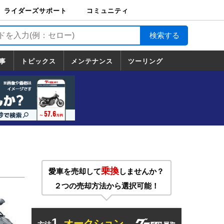
ライダーズサポート
コミュニティ
ライダーズサポート
バイク輸送
バイクガレージライ
バイク車両保険
ロードサービス
バイク試乗
コミュニティ
日記
ツーリング
カスタム
TOP
フ
TOP
事
トピックス
メンテナンス
ツーリング
トピックス
ホンダ
ヤマハ
スズキ
カワサキ
ハーレーダ
BMW
ドゥカティ
トライアン
メンテナンス
基本整備
部位別メンテ
工具の使い方
ツール100選
メンテのうん
一覧
ビッドソン
フ
一覧
ちく
乗換
愛車を売却して
しませんか？
２つの売却方法から選択可能！
1.
オークション