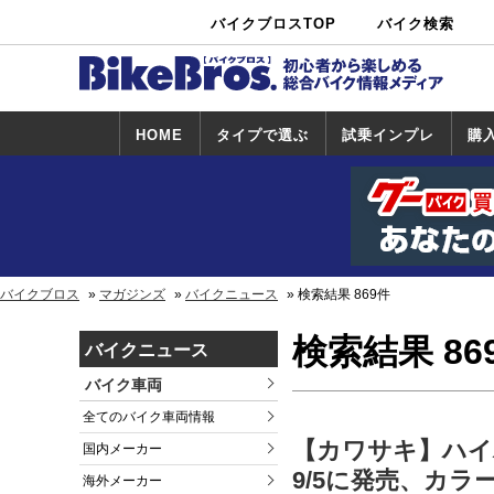
バイクブロスTOP
バイク検索
中古バイ
カタログ検
ショップ検
ク・新車検
索
索
索
HOME
タイプで選ぶ
試乗インプレ
購
スポーツ＆ネ
原付＆ミニバ
アメリカン＆
ビッグスクー
オフロード
試乗インプレ
ホンダ
ヤマハ
スズキ
カワサキ
ハーレー
BMW
トライアンフ
ドゥカティ
購
ホ
ヤ
ス
カ
イキッド
イク
クルーザー
ター
一覧
一
バイクブロス
マガジンズ
バイクニュース
検索結果 869件
検索結果 86
バイクニュース
バイク車両
全てのバイク車両情報
【カワサキ】ハイパ
国内メーカー
9/5に発売、カラ
海外メーカー