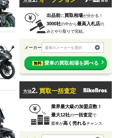
方法
出品前
買取相場
に
が分かる！
3000社
最高入札店
の中から
の
みとやり取りで完結。
メーカー
愛車のメーカーを選択
愛車の買取相場を調べる
無料
2.
買取一括査定
方法
業界最大級の加盟店数！
最大12社
一括査定
の
で
高く売れる
愛車が
チャンス