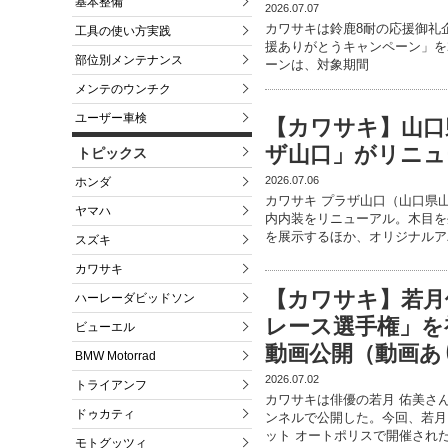
基本整備
2026.07.07
カワサキは鈴鹿8耐の応援御礼企画として
工具の使い方実践
援ありがとうキャンペーン」を2
部位別メンテナンス
ーンは、対象期間
メンテのウンチク
ユーザー車検
【カワサキ】山口
ザ山口」がリニュ
トピックス
2026.07.06
ホンダ
カワサキ プラザ山口（山口県
ヤマハ
内内装をリニューアル。木目を
を展示するほか、オリジナルア
スズキ
カワサキ
【カワサキ】若月
ハーレーダビッドソン
レース選手権」を
ビューエル
動画公開（動画あ
BMW Motorrad
2026.07.02
トライアンフ
カワサキは俳優の若月 佑美さんを
ドゥカティ
ンネルで公開した。今回、若月さ
ット オートポリスで開催され
モトグッツィ