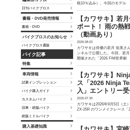
税10％込み）。今回のモデル
日刊バイクブロス
【カワサキ】若月佑
書籍・DVD発売情報
ポート！ 雨の熱
書籍・DVD
（動画あり）
バイクブロスのお知らせ
2026.08.03
バイクブロス通販
カワサキは俳優の若月 佑美さんを
ンネルで公開した。今回、若月さ
バイク記事
開催された「2026 FIM世界耐
特集
【カワサキ】Ninj
車両情報
ス「2026 Ninja T
試乗インプレッション
入」エントリー受
バイク購入ガイド
2026.07.30
カスタムバイク
カワサキは2026年9月5日（土）
旧車・絶版バイク
ZX-25R のワンメイクレース「2026
絶版ミドルバイク
購入基礎知識
【カワサキ】宮崎