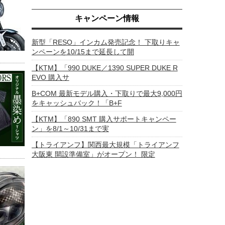
キャンペーン情報
新型「RESO」インカム発売記念！ 下取りキャ
ンペーンを10/15まで延長して開
【KTM】「990 DUKE／1390 SUPER DUKE R
EVO 購入サ
B+COM 最新モデル購入・下取りで最大9,000円
をキャッシュバック！「B+F
【KTM】「890 SMT 購入サポートキャンペー
ン」を8/1～10/31まで実
【トライアンフ】関西最大規模「トライアンフ
大阪東 開設準備室」がオープン！ 限定