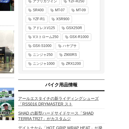
アフリカツイン
YZF-R250
SR400
MT-07
MT-09
YZF-R1
XSR900
アドレスV125
GSX250R
Vストローム250
GSX-R1000
GSX-S1000
ハヤブサ
ニンジャ250
Z900RS
ニンジャ1000
ZRX1200
バイク用品情報
アールエスタイチの新ライディングシューズ
「RSS016 DRYMASTER スト
SHAD の新型ハードサイドケース「SHAD
TERRA TR27」がカスタムジ
デイトナから「HOT GRIP WRAP HEAT」が発