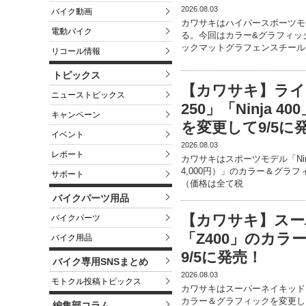
2026.08.03
バイク動画
カワサキはハイパースポーツモデル
電動バイク
る。今回はカラー&グラフィッ
ックマットグラフェンスチール
リコール情報
トピックス
【カワサキ】ライト
ニューストピックス
250」「Ninja
キャンペーン
を変更して9/5に
イベント
2026.08.03
レポート
カワサキはスポーツモデル「Ninja 
4,000円）」のカラー＆グラフ
サポート
（価格は全て税
バイクパーツ用品
【カワサキ】スー
バイクパーツ
「Z400」のカ
バイク用品
9/5に発売！
バイク専用SNSまとめ
2026.08.03
モトクル投稿トピックス
カワサキはスーパーネイキッド「Z2
カラー＆グラフィックを変更し、
編集部コラム