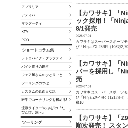
アプリリア
【カワサキ】「Ninj
アディバ
ック採用！「Ninj
マラグーティ
8/1発売
KTM
2026.07.01
PGO
カワサキはスーパースポーツモデル「N
び「Ninja ZX-25RR（105
ショートコラム集
レトロバイク・グラフティ
【カワサキ】「Nin
バイク乗りの勘所
バーを採用し「Ninj
ウェア屋さんのひとりごと
売
ツーリングのつぼ
2026.07.01
カスタムの真面目な話
カワサキはスーパースポーツモデル「N
び「Ninja ZX-4RR（12
医学でコーナリングを極める!
税10
流浪ライター“のぶを”の『た
びたび、旅へ』
【カワサキ】「Z9
ツーリング
順次発売！ スタ