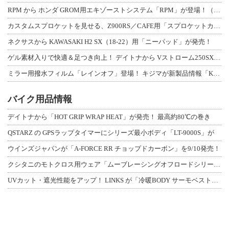
RPM から ホンダ GROM用エキゾーストシステム「RPM」が登場！（動画あり
カスタムスプロケットを見せる、Z900RS／CAFE用「スプロケットカバーフルキ
ネクサスから KAWASAKI H2 SX（18-22）用「ニーパッド」が発売！
ゲル素材入りで快適＆足つき向上！ デイトナから Vストローム250SX用「快適ロ
ミラー用撥水フィルム「レインオフ」登場！ キジマが新製品情報「KIJIMA NE
バイク用品情報
デイトナから「HOT GRIP WRAP HEAT」が発売！ 最高約80℃の巻き
QSTARZ の GPSラップタイマーにシリーズ最小ボディ「LT-9000S」が
ウインズジャパンが「A-FORCE RR チョップドカーボン」を9/10発売！
クシタニのモトクロス用ウェア「ムーブレーシングオフロードシリーズ」3アイテムが登
UVカット・遮光性能をアップ！ LINKS が「冷暖BODY サーモベスト」改良