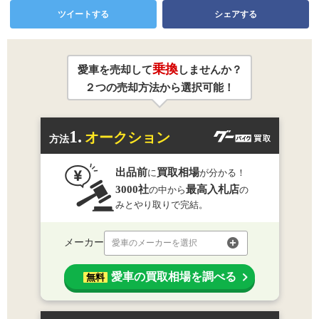
ツイートする
シェアする
乗換
愛車を売却して
しませんか？
２つの売却方法から選択可能！
1.
オークション
方法
出品前
買取相場
に
が分かる！
3000社
最高入札店
の中から
の
みとやり取りで完結。
メーカー
愛車のメーカーを選択
愛車の買取相場を調べる
無料