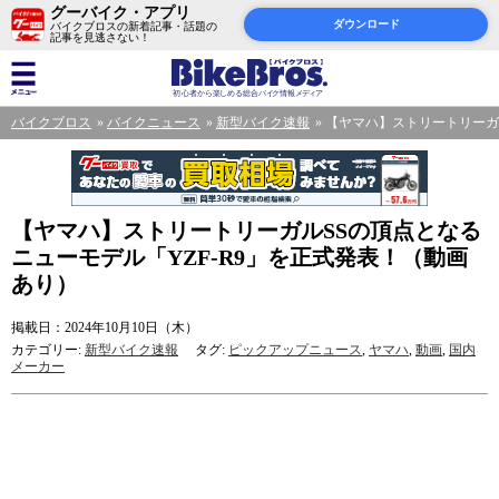
グーバイク・アプリ
ダウンロード
バイクブロスの新着記事・話題の
記事を見逃さない！
バイクブロス
バイクニュース
新型バイク速報
【ヤマハ】ストリートリーガ
【ヤマハ】ストリートリーガルSSの頂点となる
ニューモデル「YZF-R9」を正式発表！（動画
あり）
掲載日：2024年10月10日（木）
カテゴリー:
新型バイク速報
タグ:
ピックアップニュース
,
ヤマハ
,
動画
,
国内
メーカー