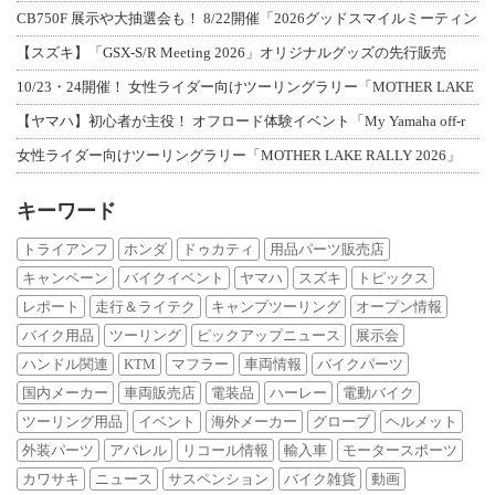
CB750F 展示や大抽選会も！ 8/22開催「2026グッドスマイルミーティン
【スズキ】「GSX-S/R Meeting 2026」オリジナルグッズの先行販売
10/23・24開催！ 女性ライダー向けツーリングラリー「MOTHER LAKE
【ヤマハ】初心者が主役！ オフロード体験イベント「My Yamaha off-r
女性ライダー向けツーリングラリー「MOTHER LAKE RALLY 2026」
キーワード
トライアンフ
ホンダ
ドゥカティ
用品パーツ販売店
キャンペーン
バイクイベント
ヤマハ
スズキ
トピックス
レポート
走行＆ライテク
キャンプツーリング
オープン情報
バイク用品
ツーリング
ピックアップニュース
展示会
ハンドル関連
KTM
マフラー
車両情報
バイクパーツ
国内メーカー
車両販売店
電装品
ハーレー
電動バイク
ツーリング用品
イベント
海外メーカー
グローブ
ヘルメット
外装パーツ
アパレル
リコール情報
輸入車
モータースポーツ
カワサキ
ニュース
サスペンション
バイク雑貨
動画