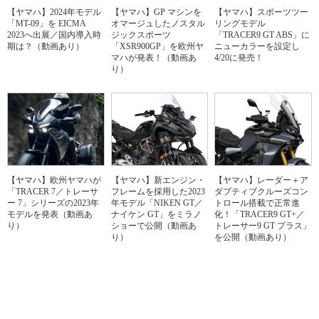
【ヤマハ】2024年モデル
【ヤマハ】GP マシンを
【ヤマハ】スポーツツー
「MT-09」を EICMA
オマージュしたノスタル
リングモデル
2023へ出展／国内導入時
ジックスポーツ
「TRACER9 GT ABS」に
期は？（動画あり）
「XSR900GP」を欧州ヤ
ニューカラーを設定し
マハが発表！（動画あ
4/20に発売！
り）
【ヤマハ】欧州ヤマハが
【ヤマハ】新エンジン・
【ヤマハ】レーダー＋ア
「TRACER 7／トレーサ
フレームを採用した2023
ダプティブクルーズコン
ー 7」シリーズの2023年
年モデル「NIKEN GT／
トロール搭載で正常進
モデルを発表（動画あ
ナイケン GT」をミラノ
化！「TRACER9 GT+／
り）
ショーで公開（動画あ
トレーサー9 GT プラス」
り）
を公開（動画あり）