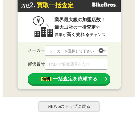
2.
買取一括査定
方法
業界最大級の加盟店数！
最大12社
一括査定
の
で
高く売れる
愛車が
チャンス
メーカー
郵便番号
一括査定を依頼する
無料
NEWSのトップに戻る