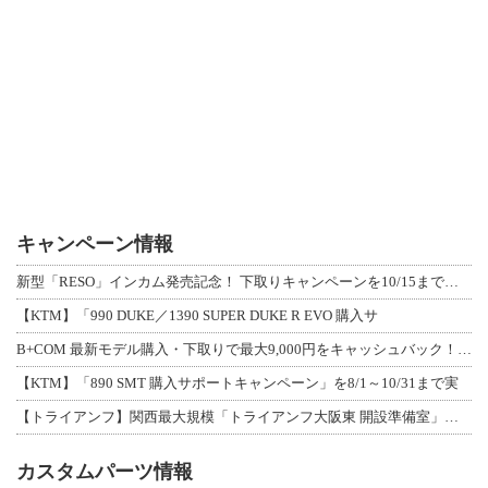
キャンペーン情報
新型「RESO」インカム発売記念！ 下取りキャンペーンを10/15まで延長して開
【KTM】「990 DUKE／1390 SUPER DUKE R EVO 購入サ
B+COM 最新モデル購入・下取りで最大9,000円をキャッシュバック！「B+F
【KTM】「890 SMT 購入サポートキャンペーン」を8/1～10/31まで実
【トライアンフ】関西最大規模「トライアンフ大阪東 開設準備室」がオープン！ 限定
カスタムパーツ情報