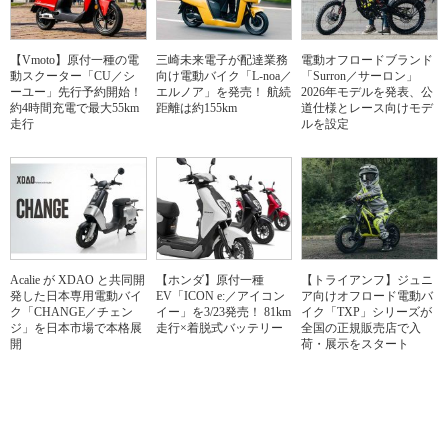
【Vmoto】原付一種の電
三崎未来電子が配達業務
電動オフロードブランド
動スクーター「CU／シ
向け電動バイク「L-noa／
「Surron／サーロン」
ーユー」先行予約開始！
エルノア」を発売！ 航続
2026年モデルを発表、公
約4時間充電で最大55km
距離は約155km
道仕様とレース向けモデ
走行
ルを設定
Acalie が XDAO と共同開
【ホンダ】原付一種
【トライアンフ】ジュニ
発した日本専用電動バイ
EV「ICON e:／アイコン
ア向けオフロード電動バ
ク「CHANGE／チェン
イー」を3/23発売！ 81km
イク「TXP」シリーズが
ジ」を日本市場で本格展
走行×着脱式バッテリー
全国の正規販売店で入
開
荷・展示をスタート