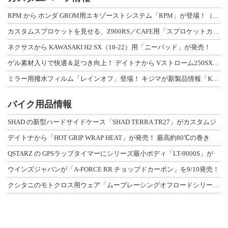
RPM から ホンダ GROM用エキゾーストシステム「RPM」が登場！（動画あり
カスタムスプロケットを見せる、Z900RS／CAFE用「スプロケットカバーフルキ
ネクサスから KAWASAKI H2 SX（18-22）用「ニーパッド」が発売！
ゲル素材入りで快適＆足つき向上！ デイトナから Vストローム250SX用「快適ロ
ミラー用撥水フィルム「レインオフ」登場！ キジマが新製品情報「KIJIMA NE
バイク用品情報
SHAD の新型ハードサイドケース「SHAD TERRA TR27」がカスタムジ
デイトナから「HOT GRIP WRAP HEAT」が発売！ 最高約80℃の巻き
QSTARZ の GPSラップタイマーにシリーズ最小ボディ「LT-9000S」が
ウインズジャパンが「A-FORCE RR チョップドカーボン」を9/10発売！
クシタニのモトクロス用ウェア「ムーブレーシングオフロードシリーズ」3アイテムが登