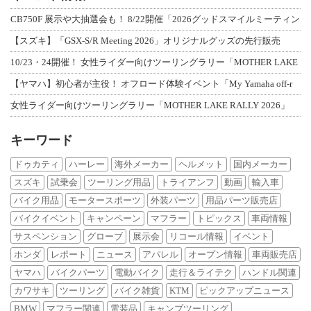
CB750F 展示や大抽選会も！ 8/22開催「2026グッドスマイルミーティン
【スズキ】「GSX-S/R Meeting 2026」オリジナルグッズの先行販売
10/23・24開催！ 女性ライダー向けツーリングラリー「MOTHER LAKE
【ヤマハ】初心者が主役！ オフロード体験イベント「My Yamaha off-r
女性ライダー向けツーリングラリー「MOTHER LAKE RALLY 2026」
キーワード
ドゥカティ
ハーレー
海外メーカー
ヘルメット
国内メーカー
スズキ
試乗会
ツーリング用品
トライアンフ
動画
輸入車
バイク用品
モータースポーツ
外装パーツ
用品パーツ販売店
バイクイベント
キャンペーン
マフラー
トピックス
車両情報
サスペンション
グローブ
展示会
リコール情報
イベント
ホンダ
レポート
ニュース
アパレル
オープン情報
車両販売店
ヤマハ
バイクパーツ
電動バイク
走行＆ライテク
ハンドル関連
カワサキ
ツーリング
バイク雑貨
KTM
ピックアップニュース
BMW
マフラー関連
電装品
キャンプツーリング