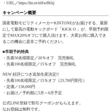
・URL／https://lin.ee/nHw8Kkj
キャンペーン概要
国産電動モビリティメーカーKINTONEがお届けする、最新
にして最高の電動キックボード「KICK O 」が、早期予約限
定でMAX20%オフにて購入頂けます。大変お得に購入でき
るこの機会に是非ご予約ください。
■早期予約特典
・先着50名様限定／20％オフ 完売御礼
・先着100名様限定／15％オフ 完売御礼
NEW 好評につき追加生産決定!!
・先着100名様限定／15％オフ（23,700円割引）
・定価／158,000円
・お届け／予約順に5月～6月予定
公式LINE登録で割引クーポンがもらえます。
なお登録は無料です。