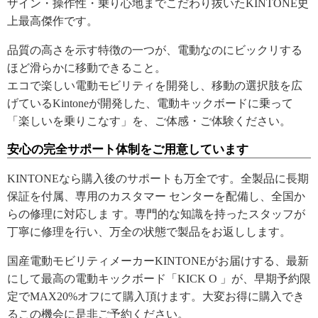
ザイン・操作性・乗り心地までこだわり抜いたKINTONE史
上最高傑作です。
品質の高さを示す特徴の一つが、電動なのにビックリする
ほど滑らかに移動できること。
エコで楽しい電動モビリティを開発し、移動の選択肢を広
げているKintoneが開発した、電動キックボードに乗って
「楽しいを乗りこなす」を、ご体感・ご体験ください。
安心の完全サポート体制をご用意しています
KINTONEなら購入後のサポートも万全です。全製品に長期
保証を付属、専用のカスタマー センターを配備し、全国か
らの修理に対応しま す。専門的な知識を持ったスタッフが
丁寧に修理を行い、万全の状態で製品をお返しします。
国産電動モビリティメーカーKINTONEがお届けする、最新
にして最高の電動キックボード「KICK O 」が、早期予約限
定でMAX20%オフにて購入頂けます。大変お得に購入でき
るこの機会に是非ご予約ください。