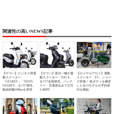
関連性の高いNEWS記事
【ヤマハ】ビジネス用電
【ヤマハ】原付一種の電
【ロイヤルアロイ】電動
動スクーター
動スクーター「JOG E」
スクーター「EV」シリー
「GEAREV」「NEWS
を7/17全国発売、バッテ
ズ登場！ 鉄ボディを継承
GEAREV」を7/17発売、
リー・充電器込みで32万
した全15モデルの予約受
航続距離100kmを実現
3,400円
付を開始