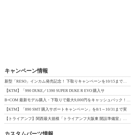
キャンペーン情報
新型「RESO」インカム発売記念！ 下取りキャンペーンを10/15まで延長して開
【KTM】「990 DUKE／1390 SUPER DUKE R EVO 購入サ
B+COM 最新モデル購入・下取りで最大9,000円をキャッシュバック！「B+F
【KTM】「890 SMT 購入サポートキャンペーン」を8/1～10/31まで実
【トライアンフ】関西最大規模「トライアンフ大阪東 開設準備室」がオープン！ 限定
カスタムパーツ情報