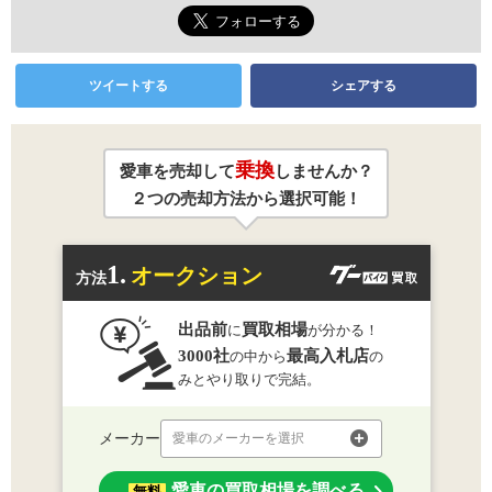
ツイートする
シェアする
乗換
愛車を売却して
しませんか？
２つの売却方法から選択可能！
1.
オークション
方法
出品前
買取相場
に
が分かる！
3000社
最高入札店
の中から
の
みとやり取りで完結。
メーカー
愛車のメーカーを選択
愛車の買取相場を調べる
無料