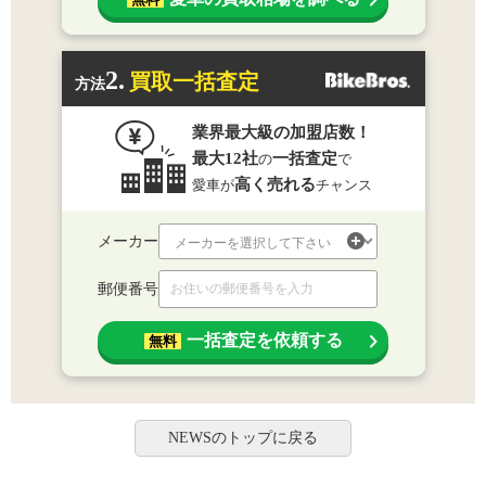
2.
買取一括査定
方法
業界最大級の加盟店数！
最大12社
一括査定
の
で
高く売れる
愛車が
チャンス
メーカー
郵便番号
一括査定を依頼する
無料
NEWSのトップに戻る