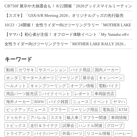
CB750F 展示や大抽選会も！ 8/22開催「2026グッドスマイルミーティン
【スズキ】「GSX-S/R Meeting 2026」オリジナルグッズの先行販売
10/23・24開催！ 女性ライダー向けツーリングラリー「MOTHER LAKE
【ヤマハ】初心者が主役！ オフロード体験イベント「My Yamaha off-r
女性ライダー向けツーリングラリー「MOTHER LAKE RALLY 2026」
キーワード
動画
カワサキ
サスペンション
バイク用品
国内メーカー
ホンダ
モータースポーツ
ツーリング
展示会
キャンペーン
ヘルメット
キャンプツーリング
オープン情報
電動バイク
用品パーツ販売店
バイクイベント
レポート
車両販売店
海外メーカー
BMW
バイク雑貨
ニュース
イベント
ヤマハ
ピックアップニュース
マフラー
ツーリング用品
電装品
KTM
ドゥカティ
アパレル
スズキ
輸入車
マフラー関連
車両情報
トピックス
走行＆ライテク
試乗会
ハンドル関連
グローブ
トライアンフ
バイクパーツ
外装パーツ
リコール情報
ハーレー