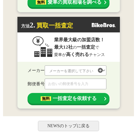
愛車の買取相場を調べる
無料
2.
買取一括査定
方法
業界最大級の加盟店数！
最大12社
一括査定
の
で
高く売れる
愛車が
チャンス
メーカー
郵便番号
一括査定を依頼する
無料
NEWSのトップに戻る