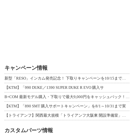
キャンペーン情報
新型「RESO」インカム発売記念！ 下取りキャンペーンを10/15まで延長して開
【KTM】「990 DUKE／1390 SUPER DUKE R EVO 購入サ
B+COM 最新モデル購入・下取りで最大9,000円をキャッシュバック！「B+F
【KTM】「890 SMT 購入サポートキャンペーン」を8/1～10/31まで実
【トライアンフ】関西最大規模「トライアンフ大阪東 開設準備室」がオープン！ 限定
カスタムパーツ情報