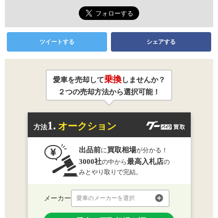
ツイートする
シェアする
乗換
愛車を売却して
しませんか？
２つの売却方法から選択可能！
1.
オークション
方法
出品前
買取相場
に
が分かる！
3000社
最高入札店
の中から
の
みとやり取りで完結。
メーカー
愛車のメーカーを選択