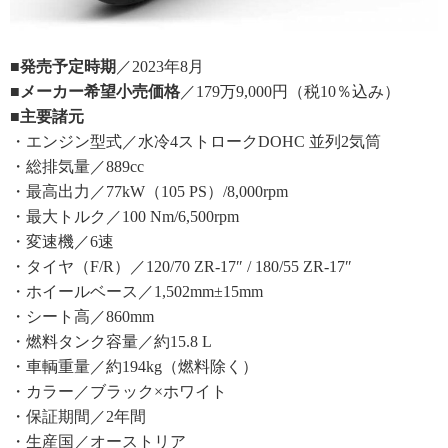
■発売予定時期
／2023年8月
■メーカー希望小売価格
／179万9,000円（税10％込み）
■主要諸元
・エンジン型式／水冷4ストロークDOHC 並列2気筒
・総排気量／889cc
・最高出力／77kW（105 PS）/8,000rpm
・最大トルク／100 Nm/6,500rpm
・変速機／6速
・タイヤ（F/R）／120/70 ZR-17″ / 180/55 ZR-17″
・ホイールベース／1,502mm±15mm
・シート高／860mm
・燃料タンク容量／約15.8 L
・車輌重量／約194kg（燃料除く）
・カラー／ブラック×ホワイト
・保証期間／2年間
・生産国／オーストリア