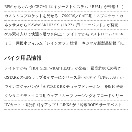
RPM から ホンダ GROM用エキゾーストシステム「RPM」が登場！（動画あり
カスタムスプロケットを見せる、Z900RS／CAFE用「スプロケットカバーフルキ
ネクサスから KAWASAKI H2 SX（18-22）用「ニーパッド」が発売！
ゲル素材入りで快適＆足つき向上！ デイトナから Vストローム250SX用「快適ロ
ミラー用撥水フィルム「レインオフ」登場！ キジマが新製品情報「KIJIMA NE
バイク用品情報
デイトナから「HOT GRIP WRAP HEAT」が発売！ 最高約80℃の巻き
QSTARZ の GPSラップタイマーにシリーズ最小ボディ「LT-9000S」が
ウインズジャパンが「A-FORCE RR チョップドカーボン」を9/10発売！
クシタニのモトクロス用ウェア「ムーブレーシングオフロードシリーズ」3アイテムが登
UVカット・遮光性能をアップ！ LINKS が「冷暖BODY サーモベスト」改良