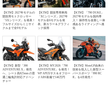
【KTM】2027年モデルの
【KTM】競技専用車両
【KTM】「790 DUKE」
競技用モトクロッサー
「XCシリーズ」2027年
2027年モデルを国内導
「SXシリーズ」を発表！
モデル全6モデルを発
入！ 操作性を改善し一体
フルサイズからミニサイ
表、新カラー＆グラフィ
感あるライディングへ進
クルまで全9モデル
ック採用
化
【KTM】新型「390
【KTM】MY2026「790
【KTM】MotoGP由来の
ADVENTURE X」発売
ADVENTURE」を発売！
技術を投入した新型スー
へ、シート高825mm の普
WP APEXサス＆オフロー
パースポーツ「990 RC
通二輪免許対応アドベン
ドABS装備で146万円
R」を4月発売！
チャー