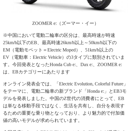
ZOOMER e:（ズーマー・イー）
※中国において電動二輪車の区分は、最高時速が時速
25km/h以下のEB、最高時速26km/h以上～50km/h以下の
EM（電動モペット＝Electric Moped）、51km/h以上の
EV（電動車：Electric Vehicle）の3タイプに類別されていま
す。今回発表となったHonda Cub e:、Dax e:、ZOOMER e:
は、EBカテゴリーにあたります
オンライン発表会では、「Electric Evolution, Colorful Future」
をテーマに、電動二輪車の新ブランド「Honda e:」とEB3モ
デルを発表しました。中国のZ世代の消費者にとって、EB
は単なる移動手段ではなく、生活を共有し、自分を表現す
るための重要な乗り物となっており、より魅力的で付加価
値の高いモデルが求められています。