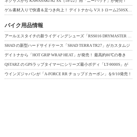
ネクサスから KAWASAKI H2 SX（18-22）用「ニーパッド」が発売！
ゲル素材入りで快適＆足つき向上！ デイトナから Vストローム250SX用「快適ロ
バイク用品情報
アールエスタイチの新ライディングシューズ「RSS016 DRYMASTER スト
SHAD の新型ハードサイドケース「SHAD TERRA TR27」がカスタムジ
デイトナから「HOT GRIP WRAP HEAT」が発売！ 最高約80℃の巻き
QSTARZ の GPSラップタイマーにシリーズ最小ボディ「LT-9000S」が
ウインズジャパンが「A-FORCE RR チョップドカーボン」を9/10発売！