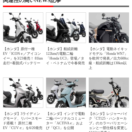
関連性の高いNEWS記事
【ホンダ】原付一種
【ホンダ】航続距離
【ホンダ】電動ネイキッ
EV「ICON e:／アイコン
122kmの電動二輪
ドモデル「Honda WN7」
イー」を3/23発売！ 81km
「Honda UC3」登場／タ
を欧州で発表／出力600cc
走行×着脱式バッテリー
イ・ベトナムで今春発売
級・航続距離は130km以
上
【ホンダ】3ライディン
【ホンダ】インドで電動
【ホンダ】レジャーバイ
グモード、リバースモー
二輪パーソナルコミュー
ク「CT125・ハンターカ
ド搭載！ 原付二種
ター「ACTIVA e:」およ
ブ」のカラーバリエーシ
EV「CUV e:」を6/20発売
び「QC1」を公開
ョンと一部仕様を変更し