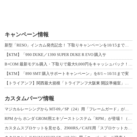
キャンペーン情報
新型「RESO」インカム発売記念！ 下取りキャンペーンを10/15まで延長して開
【KTM】「990 DUKE／1390 SUPER DUKE R EVO 購入サ
B+COM 最新モデル購入・下取りで最大9,000円をキャッシュバック！「B+F
【KTM】「890 SMT 購入サポートキャンペーン」を8/1～10/31まで実
【トライアンフ】関西最大規模「トライアンフ大阪東 開設準備室」がオープン！ 限定
カスタムパーツ情報
マジカルレーシングから MT-09／SP（24）用「フレームガード」が登場！
RPM から ホンダ GROM用エキゾーストシステム「RPM」が登場！（動画あり
カスタムスプロケットを見せる、Z900RS／CAFE用「スプロケットカバーフルキ