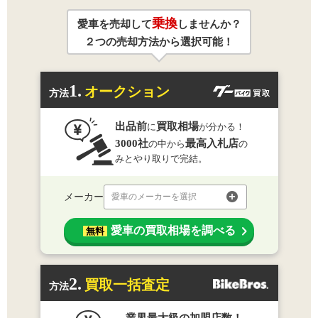
乗換
愛車を売却して
しませんか？
２つの売却方法から選択可能！
1.
オークション
方法
出品前
買取相場
に
が分かる！
3000社
最高入札店
の中から
の
みとやり取りで完結。
メーカー
愛車のメーカーを選択
愛車の買取相場を調べる
無料
2.
買取一括査定
方法