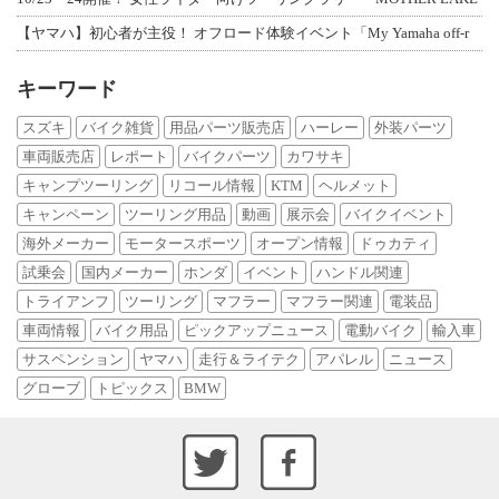
【ヤマハ】初心者が主役！ オフロード体験イベント「My Yamaha off-r
キーワード
スズキ
バイク雑貨
用品パーツ販売店
ハーレー
外装パーツ
車両販売店
レポート
バイクパーツ
カワサキ
キャンプツーリング
リコール情報
KTM
ヘルメット
キャンペーン
ツーリング用品
動画
展示会
バイクイベント
海外メーカー
モータースポーツ
オープン情報
ドゥカティ
試乗会
国内メーカー
ホンダ
イベント
ハンドル関連
トライアンフ
ツーリング
マフラー
マフラー関連
電装品
車両情報
バイク用品
ピックアップニュース
電動バイク
輸入車
サスペンション
ヤマハ
走行＆ライテク
アパレル
ニュース
グローブ
トピックス
BMW