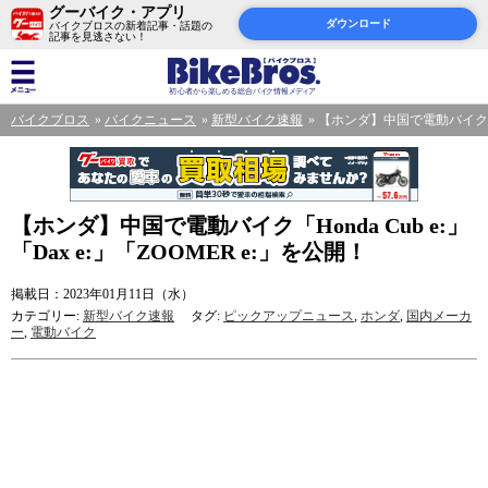
グーバイク・アプリ
ダウンロード
バイクブロスの新着記事・話題の
記事を見逃さない！
バイクブロス
バイクニュース
新型バイク速報
【ホンダ】中国で電動バイク「Hon
【ホンダ】中国で電動バイク「Honda Cub e:」
「Dax e:」「ZOOMER e:」を公開！
掲載日：2023年01月11日（水）
カテゴリー:
新型バイク速報
タグ:
ピックアップニュース
,
ホンダ
,
国内メーカ
ー
,
電動バイク