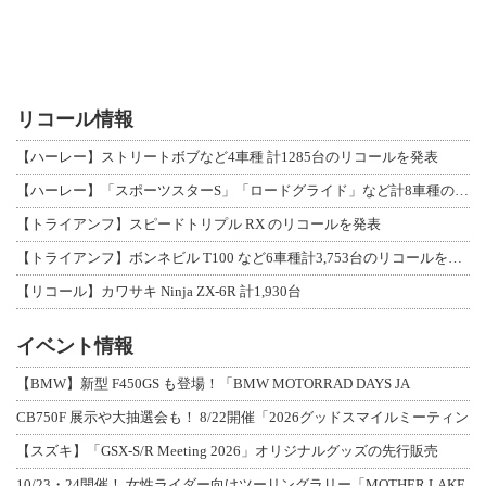
リコール情報
【ハーレー】ストリートボブなど4車種 計1285台のリコールを発表
【ハーレー】「スポーツスターS」「ロードグライド」など計8車種のリコールを発表
【トライアンフ】スピードトリプル RX のリコールを発表
【トライアンフ】ボンネビル T100 など6車種計3,753台のリコールを発表
【リコール】カワサキ Ninja ZX-6R 計1,930台
イベント情報
【BMW】新型 F450GS も登場！「BMW MOTORRAD DAYS JA
CB750F 展示や大抽選会も！ 8/22開催「2026グッドスマイルミーティン
【スズキ】「GSX-S/R Meeting 2026」オリジナルグッズの先行販売
10/23・24開催！ 女性ライダー向けツーリングラリー「MOTHER LAKE