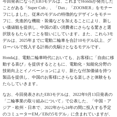
今回発表になったEB3モデルは、これまでHondaが発売した
ことがある「Super Cub」、「Dax」「ZOOMER」をモチー
フにしました。従来のモデルの特徴的なデザインをモチー
フに、先進的な機能・装備などを加えることにより、新し
い価値観を提供し、中国の若い消費者にさらなる驚きと選
択肢をもたらすことを狙いにしています。また、これら3モ
デルは、2025年までに電動二輪車を合計10モデル以上、グ
ローバルで投入する計画の先駆けとなるモデルです。
Hondaは、電動二輪車時代においても、お客様に「自由に移
動する喜び」を提供するとともに、電動化・知能化分野の
技術向上とイノベーションにより、新たな付加価値を持つ
製品を提供し、中国のお客様にさらなる楽しさと体験をも
たらしていきます。
なお、今回発表されたEB3モデルは、2022年9月13日発表の
「二輪事業の取り組みについて」で公表した、「中国・ア
ジア・欧州・日本で、2022年から24年の間に投入する予定
のコミューターEM／EBの5モデル」に含まれていますが、