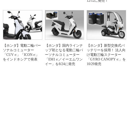
12/12に発売！
【ホンダ】電動二輪パー
【ホンダ】国内ラインナ
【ホンダ】新型交換式バ
ソナルコミューター
ップ初となる電動二輪パ
ッテリーを採用！ 法人向
「CUV e:」「ICON e:」
ーソナルコミューター
け電動三輪スクーター
をインドネシアで発表
「EM1 e:／イーエムワン
「GYRO CANOPY e:」を
イー」を8/24に発売
10/29発売