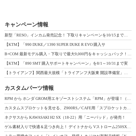
キャンペーン情報
新型「RESO」インカム発売記念！ 下取りキャンペーンを10/15まで延長して開
【KTM】「990 DUKE／1390 SUPER DUKE R EVO 購入サ
B+COM 最新モデル購入・下取りで最大9,000円をキャッシュバック！「B+F
【KTM】「890 SMT 購入サポートキャンペーン」を8/1～10/31まで実
【トライアンフ】関西最大規模「トライアンフ大阪東 開設準備室」がオープン！ 限定
カスタムパーツ情報
RPM から ホンダ GROM用エキゾーストシステム「RPM」が登場！（動画あり
カスタムスプロケットを見せる、Z900RS／CAFE用「スプロケットカバーフルキ
ネクサスから KAWASAKI H2 SX（18-22）用「ニーパッド」が発売！
ゲル素材入りで快適＆足つき向上！ デイトナから Vストローム250SX用「快適ロ