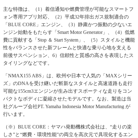
主な特徴は、（1）着信通知や燃費管理が可能なスマートフ
ォン専用アプリ対応、（2）平成32年排出ガス規制適合の
「BLUE CORE」エンジン、（3）静粛かつ振動の少ないエ
ンジン始動をもたらす「Smart Motor Generator」、（4）低燃
費に貢献する「Stop ＆ Start System」、（5）スタイルと機能
性をバランスさせた新フレームと快適な乗り心地を支える
前後サスペンション、6）信頼性と質感の高さを表現したス
タイリングなどです。
「NMAX155 ABS」は、欧州や日本で人気の「MAXシリー
ズ」のDNAを受け継いだ斬新なスタイルと高速道路も走行
可能な155cm3エンジンが生み出すスポーティな走りをコン
パクトなボディに凝縮させたモデルです。なお、製造は当
社グループ会社PT. Yamaha Indonesia Motor Manufacturing が
行います。
（※）BLUE CORE：ヤマハ発動機株式会社は、“走りの楽
しさ”と“燃費・環境性能”の両立を高次元で具現化するエン