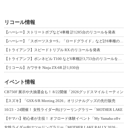
リコール情報
【ハーレー】ストリートボブなど4車種 計1285台のリコールを発表
【ハーレー】「スポーツスターS」「ロードグライド」など計8車種のリコールを発表
【トライアンフ】スピードトリプル RX のリコールを発表
【トライアンフ】ボンネビル T100 など6車種計3,753台のリコールを発表
【リコール】カワサキ Ninja ZX-6R 計1,930台
イベント情報
CB750F 展示や大抽選会も！ 8/22開催「2026グッドスマイルミーティン
【スズキ】「GSX-S/R Meeting 2026」オリジナルグッズの先行販売
10/23・24開催！ 女性ライダー向けツーリングラリー「MOTHER LAKE
【ヤマハ】初心者が主役！ オフロード体験イベント「My Yamaha off-r
女性ライダー向けツーリングラリー「MOTHER LAKE RALLY 2026」