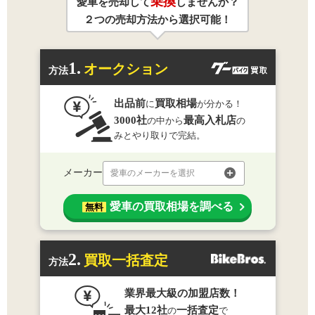
乗換
愛車を売却して
しませんか？
２つの売却方法から選択可能！
1.
オークション
方法
出品前
買取相場
に
が分かる！
3000社
最高入札店
の中から
の
みとやり取りで完結。
メーカー
愛車のメーカーを選択
愛車の買取相場を調べる
無料
2.
買取一括査定
方法
業界最大級の加盟店数！
最大12社
一括査定
の
で