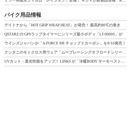
ミラー用撥水フィルム「レインオフ」登場！ キジマが新製品情報「KIJIMA NE
バイク用品情報
デイトナから「HOT GRIP WRAP HEAT」が発売！ 最高約80℃の巻き
QSTARZ の GPSラップタイマーにシリーズ最小ボディ「LT-9000S」が
ウインズジャパンが「A-FORCE RR チョップドカーボン」を9/10発売！
クシタニのモトクロス用ウェア「ムーブレーシングオフロードシリーズ」3アイテムが登
UVカット・遮光性能をアップ！ LINKS が「冷暖BODY サーモベスト」改良