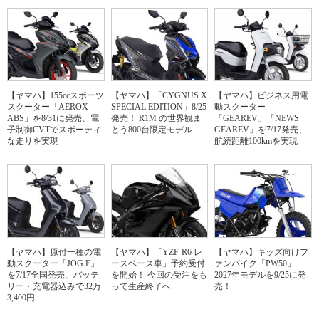
【ヤマハ】155ccスポーツ
【ヤマハ】「CYGNUS X
【ヤマハ】ビジネス用電
スクーター「AEROX
SPECIAL EDITION」8/25
動スクーター
ABS」を8/31に発売、電
発売！ R1M の世界観ま
「GEAREV」「NEWS
子制御CVTでスポーティ
とう800台限定モデル
GEAREV」を7/17発売、
な走りを実現
航続距離100kmを実現
【ヤマハ】原付一種の電
【ヤマハ】「YZF-R6 レ
【ヤマハ】キッズ向けフ
動スクーター「JOG E」
ースベース車」予約受付
ァンバイク「PW50」
を7/17全国発売、バッテ
を開始！ 今回の受注をも
2027年モデルを9/25に発
リー・充電器込みで32万
って生産終了へ
売！
3,400円