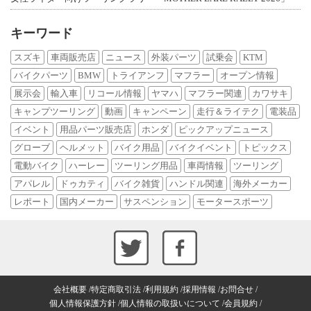
キーワード
スズキ
車両販売店
ニュース
外装パーツ
試乗会
KTM
バイクパーツ
BMW
トライアンフ
マフラー
オープン情報
展示会
輸入車
リコール情報
ヤマハ
マフラー関連
カワサキ
キャンプツーリング
動画
キャンペーン
走行＆ライテク
電装品
イベント
用品パーツ販売店
ホンダ
ピックアップニュース
グローブ
ヘルメット
バイク用品
バイクイベント
トピックス
電動バイク
ハーレー
ツーリング用品
車両情報
ツーリング
アパレル
ドゥカティ
バイク雑貨
ハンドル関連
海外メーカー
レポート
国内メーカー
サスペンション
モータースポーツ
会社概要
特定商取引法
利用規約
採用情報
お問合せ
個人情報保護方針
個人情報の取扱いについて
会員規約