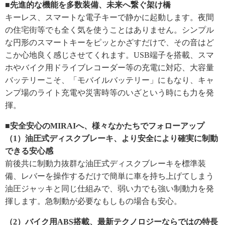
■先進的な機能を多数装備、未来へ繋ぐ架け橋
キーレス、スマートな電子キーで静かに起動します。夜間
の住宅街等でも全く気を使うことはありません。シンプル
な円形のスマートキーをピッとかざすだけで、その音はど
こか心地良く感じさせてくれます。USB端子を搭載、スマ
ホやバイク用ドライブレコーダー等の充電に対応、大容量
バッテリーこそ、「モバイルバッテリー」にもなり、キャ
ンプ場のライト充電や災害時等のいざという時にも力を発
揮。
■安全安心のMIRAIへ、様々なかたちでフォローアップ
（1）油圧式ディスクブレーキ、より安全により確実に制動
できる安心感
前後共に制動力抜群な油圧式ディスクブレーキを標準装
備、レバーを操作するだけで簡単に車を持ち上げてしまう
油圧ジャッキと同じ仕組みで、弱い力でも強い制動力を発
揮します。急制動が必要なもしもの場合も安心。
（2）バイク用ABS搭載、最新テクノロジーならではの特長