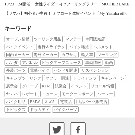
10/23・24開催！ 女性ライダー向けツーリングラリー「MOTHER LAKE
【ヤマハ】初心者が主役！ オフロード体験イベント「My Yamaha off-r
キーワード
オープン情報
ツーリング用品
マフラー
車両販売店
バイクイベント
走行＆ライテク
バイク雑貨
ヘルメット
国内メーカー
海外メーカー
カワサキ
輸入車
ツーリング
ホンダ
アパレル
ピックアップニュース
車両情報
動画
外装パーツ
電動バイク
ハンドル関連
サスペンション
キャンプツーリング
マフラー関連
トライアンフ
キャンペーン
展示会
グローブ
KTM
試乗会
イベント
リコール情報
ヤマハ
レポート
ニュース
モータースポーツ
ハーレー
バイク用品
BMW
スズキ
電装品
用品パーツ販売店
トピックス
ドゥカティ
バイクパーツ