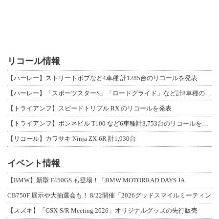
リコール情報
【ハーレー】ストリートボブなど4車種 計1285台のリコールを発表
【ハーレー】「スポーツスターS」「ロードグライド」など計8車種のリコールを発表
【トライアンフ】スピードトリプル RX のリコールを発表
【トライアンフ】ボンネビル T100 など6車種計3,753台のリコールを発表
【リコール】カワサキ Ninja ZX-6R 計1,930台
イベント情報
【BMW】新型 F450GS も登場！「BMW MOTORRAD DAYS JA
CB750F 展示や大抽選会も！ 8/22開催「2026グッドスマイルミーティン
【スズキ】「GSX-S/R Meeting 2026」オリジナルグッズの先行販売