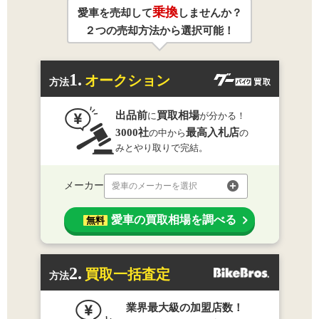
乗換
愛車を売却して
しませんか？
２つの売却方法から選択可能！
1.
オークション
方法
出品前
買取相場
に
が分かる！
3000社
最高入札店
の中から
の
みとやり取りで完結。
メーカー
愛車のメーカーを選択
愛車の買取相場を調べる
無料
2.
買取一括査定
方法
業界最大級の加盟店数！