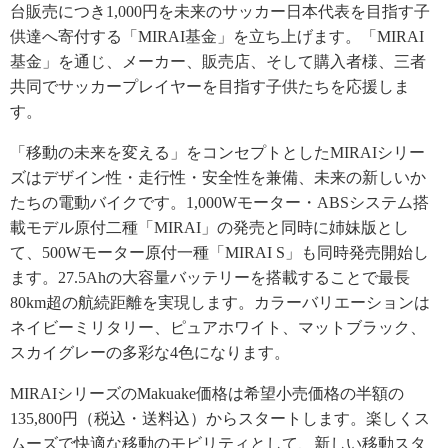
台販売につき1,000円を未来のサッカー日本代表を目指す子
供達へ寄付する「MIRAI基金」を立ち上げます。「MIRAI
基金」を通じ、メーカー、販売店、そして購入者様、三者
共同でサッカープレイヤーを目指す子供たちを応援しま
す。
「移動の未来を変える」をコンセプトとしたMIRAIシリー
ズはデザイン性・走行性・安全性を兼備、未来の新しいか
たちの電動バイクです。1,000Wモーター・ABSシステム搭
載モデル原付二種「MIRAI」の発売と同時に姉妹版とし
て、500Wモーター原付一種「MIRAI S」も同時発売開始し
ます。27.5Ahの大容量バッテリーを搭載することで最長
80km超の航続距離を実現します。カラーバリエーションは
ネイビーミリタリー、ピュアホワイト、マットブラック、
スカイグレーの多彩な4色になります。
MIRAIシリーズのMakuake価格は希望小売価格の半額の
135,800円（税込・送料込）からスタートします。楽しくス
ムーズで快適な移動のモビリティとして、新しい移動スタ