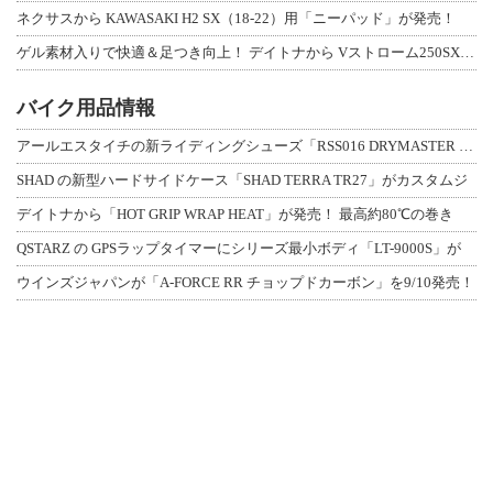
ネクサスから KAWASAKI H2 SX（18-22）用「ニーパッド」が発売！
ゲル素材入りで快適＆足つき向上！ デイトナから Vストローム250SX用「快適ロ
バイク用品情報
アールエスタイチの新ライディングシューズ「RSS016 DRYMASTER スト
SHAD の新型ハードサイドケース「SHAD TERRA TR27」がカスタムジ
デイトナから「HOT GRIP WRAP HEAT」が発売！ 最高約80℃の巻き
QSTARZ の GPSラップタイマーにシリーズ最小ボディ「LT-9000S」が
ウインズジャパンが「A-FORCE RR チョップドカーボン」を9/10発売！