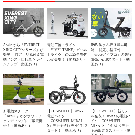
Acalie から「EVEREST
電動三輪トライク
IP65 防水＆折り畳み可
XING CITYシリーズ」が
「VIVEL TRIKE／ビベル
能！ 特定小型原付
登場！ 特定小型原付＆電
トライク」の2025年モデ
「evuco／イブコ」の先行
動アシスト自転車をライ
ルが登場！（動画あり）
販売が2/19スタート（動
ンナップ（動画あり）
画あり）
新電動スクーター
【COSWHEEL】3WAY
【COSWHEEL】新モデ
「BESS.」がクラウドフ
電動バイク
ル発表！ 3WAYの電動バ
ァンディングにて販売開
「COSWHEEL MIRAI
イク「COSWHEEL
始！（動画あり）
S」先行予約販売を1/10ス
MIRAI S」1/10より先行
タート！（動画あり）
予約販売をスタート（動