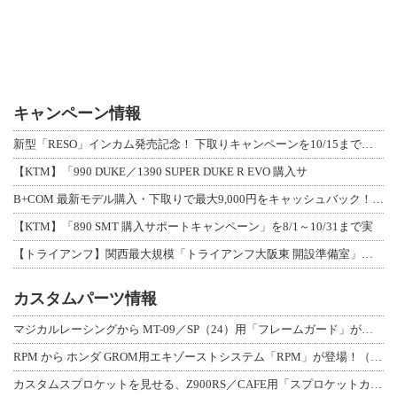
キャンペーン情報
新型「RESO」インカム発売記念！ 下取りキャンペーンを10/15まで延長して開
【KTM】「990 DUKE／1390 SUPER DUKE R EVO 購入サ
B+COM 最新モデル購入・下取りで最大9,000円をキャッシュバック！「B+F
【KTM】「890 SMT 購入サポートキャンペーン」を8/1～10/31まで実
【トライアンフ】関西最大規模「トライアンフ大阪東 開設準備室」がオープン！ 限定
カスタムパーツ情報
マジカルレーシングから MT-09／SP（24）用「フレームガード」が登場！
RPM から ホンダ GROM用エキゾーストシステム「RPM」が登場！（動画あり
カスタムスプロケットを見せる、Z900RS／CAFE用「スプロケットカバーフルキ