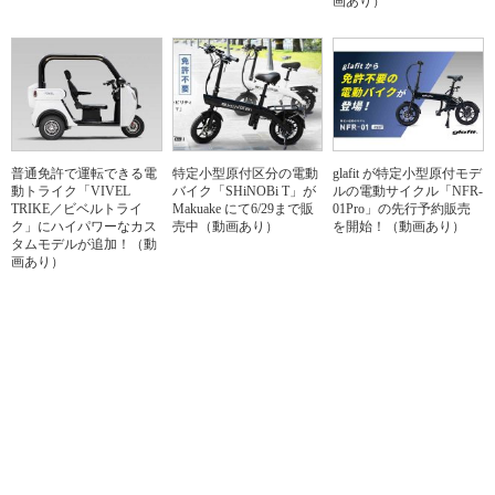
画あり）
普通免許で運転できる電
特定小型原付区分の電動
glafit が特定小型原付モデ
動トライク「VIVEL
バイク「SHiNOBi T」が
ルの電動サイクル「NFR-
TRIKE／ビベルトライ
Makuake にて6/29まで販
01Pro」の先行予約販売
ク」にハイパワーなカス
売中（動画あり）
を開始！（動画あり）
タムモデルが追加！（動
画あり）