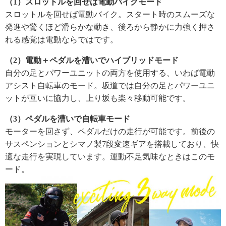
（1）スロットルを回せば電動バイクモード
スロットルを回せば電動バイク。スタート時のスムーズな
発進や驚くほど滑らかな動き、後ろから静かに力強く押さ
れる感覚は電動ならではです。
（2）電動＋ペダルを漕いでハイブリッドモード
自分の足とパワーユニットの両方を使用する、いわば電動
アシスト自転車のモード。坂道では自分の足とパワーユニ
ットが互いに協力し、上り坂も楽々移動可能です。
（3）ペダルを漕いで自転車モード
モーターを回さず、ペダルだけの走行が可能です。前後の
サスペンションとシマノ製7段変速ギアを搭載しており、快
適な走行を実現しています。運動不足気味なときはこのモ
ード。