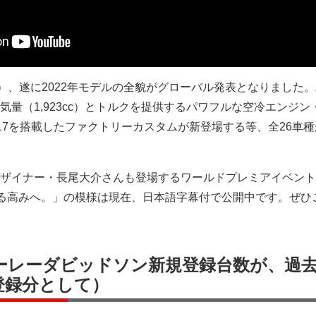
間）、遂に2022年モデルの全貌がグローバル発表となりました
気量（1,923cc）とトルクを提供するパワフルな空冷エンジン
ht（R）117を搭載したファクトリーカスタムが新登場する等、全26車
ザイナー・長尾大介さんも登場するワールドプレミアイベント
ter.さらなる高みへ。」の模様は現在、日本語字幕付で公開中です。ぜ
のハーレーダビッドソン新規登録台数が、過
登録分として）