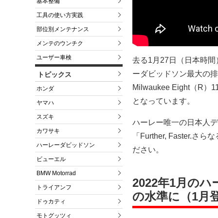
基本整備
工具の使い方実践
部位別メンテナンス
メンテのウンチク
ユーザー車検
去る1月27日（日本時
ーダビッドソン最大の排
トピックス
Milwaukee Eig
ホンダ
となっています。
ヤマハ
スズキ
ハーレー唯一の日本人デ
カワサキ
「Further, Fas
ハーレーダビッドソン
ださい。
ビューエル
BMW Motorrad
2022年1月
トライアンフ
の水準に（1月
ドゥカティ
モトグッツィ