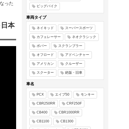
になった
ビッグバイク
車両タイプ
を日本
ネイキッド
スーパースポーツ
カフェレーサー
ネオクラシック
ボバー
スクランブラー
オフロード
アドベンチャー
アメリカン
クルーザー
スクーター
絶版・旧車
車名
PCX
エイプ50
モンキー
CBR250RR
CRF250F
CB400
CBR1000RR
CB1100
CB1300