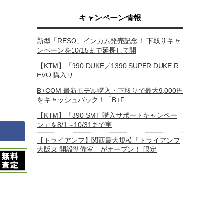
キャンペーン情報
新型「RESO」インカム発売記念！ 下取りキャ
ンペーンを10/15まで延長して開
【KTM】「990 DUKE／1390 SUPER DUKE R
EVO 購入サ
B+COM 最新モデル購入・下取りで最大9,000円
をキャッシュバック！「B+F
【KTM】「890 SMT 購入サポートキャンペー
ン」を8/1～10/31まで実
【トライアンフ】関西最大規模「トライアンフ
大阪東 開設準備室」がオープン！ 限定