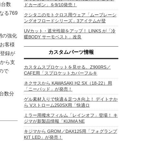
録台数
ドカーボン」を9/10発売！
る769
クシタニのモトクロス用ウェア「ムーブレーシ
ングオフロードシリーズ」3アイテムが登
UVカット・遮光性能をアップ！ LINKS が「冷
網の強化
暖BODY サーモベスト」改良
お客様
カスタムパーツ情報
登録が
から支
カスタムスプロケットを見せる、Z900RS／
ので
CAFE用「スプロケットカバーフルキ
ネクサスから KAWASAKI H2 SX（18-22）用
「ニーパッド」が発売！
台数分
ゲル素材入りで快適＆足つき向上！ デイトナか
ら Vストローム250SX用「快適ロ
ミラー用撥水フィルム「レインオフ」登場！ キ
ジマが新製品情報「KIJIMA NE
キジマから GROM／DAX125用「フォグランプ
KIT LED」が発売！