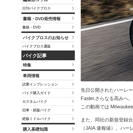
日刊バイクブロス
書籍・DVD発売情報
書籍・DVD
バイクブロスのお知らせ
バイクブロス通販
バイク記事
特集
車両情報
試乗インプレッション
先日公開されたハーレーの
バイク購入ガイド
Faster.さらなる高み
カスタムバイク
この動画では Milwau
旧車・絶版バイク
絶版ミドルバイク
また、同社の新規登録台
（JAIA 速報値）。
購入基礎知識