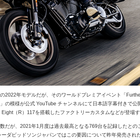
2022年モデルだが、そのワールドプレミアイベント「Further
へ。」の模様が公式 YouTube チャンネルにて日本語字幕付きで
kee Eight（R）117を搭載したファクトリーカスタムなどが登場
数だが、2021年1月度は過去最高となる769台を記録したとの
ハーレーダビッドソンジャパンではこの要因について昨年発売され