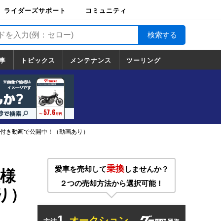
ライダーズサポート
コミュニティ
ライダーズサポート
バイク輸送
バイクガレージライ
バイク車両保険
ロードサービス
バイク試乗
コミュニティ
日記
ツーリング
カスタム
TOP
フ
TOP
事
トピックス
メンテナンス
ツーリング
トピックス
ホンダ
ヤマハ
スズキ
カワサキ
ハーレーダ
BMW
ドゥカティ
トライアン
メンテナンス
基本整備
部位別メンテ
工具の使い方
ツール100選
メンテのうん
一覧
ビッドソン
フ
一覧
ちく
語字幕付き動画で公開中！（動画あり）
乗換
愛車を売却して
しませんか？
模様
２つの売却方法から選択可能！
り）
1.
オークション