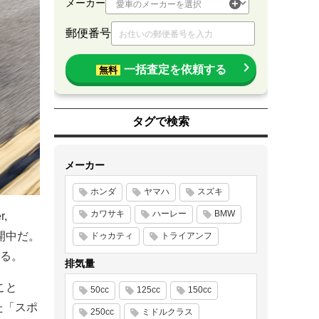
メーカー
郵便番号
一括査定を依頼する
無料
タグで検索
メーカー
ホンダ
ヤマハ
スズキ
カワサキ
ハーレー
BMW
,
公開中だ。
ドゥカティ
トライアンフ
する。
排気量
こと
50cc
125cc
150cc
た「スポ
250cc
ミドルクラス