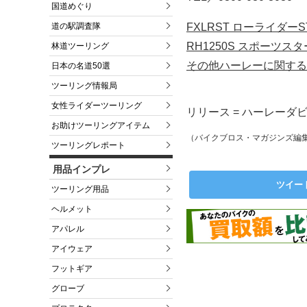
国道めぐり
FXLRST ローライダ
道の駅調査隊
RH1250S スポーツ
林道ツーリング
その他ハーレーに関する
日本の名道50選
ツーリング情報局
女性ライダーツーリング
リリース = ハーレーダ
お助けツーリングアイテム
（バイクブロス・マガジンズ編
ツーリングレポート
用品インプレ
ツイー
ツーリング用品
ヘルメット
アパレル
アイウェア
フットギア
グローブ