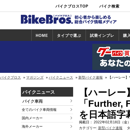
バイクブロスTOP
バイク検索
中古バイ
カタログ検
ショップ検
ク・新車検
索
索
索
HOME
タイプで選ぶ
試乗インプレ
購
スポーツ＆ネ
原付＆ミニバ
アメリカン＆
ビッグスクー
オフロード
試乗インプレ
ホンダ
ヤマハ
スズキ
カワサキ
ハーレー
BMW
トライアンフ
ドゥカティ
購
ホ
ヤ
ス
カ
イキッド
イク
クルーザー
ター
一覧
一
バイクブロス
マガジンズ
バイクニュース
新型バイク速報
【ハーレー】ワ
【ハーレー
バイクニュース
「Furthe
バイク車両
全てのバイク車両情報
を日本語字
国内メーカー
掲載日： 2022年02月18日（金）
海外メーカー
カテゴリー:
新型バイク速報
タ