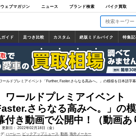
ウェブマガジン
ニュース
ブランド検索
バイク買取
バイクブロス・
原付＆ミニバイ
スポーツ＆ネイ
アメリカン＆ツ
ビッグスクータ
オフロード
バージンハーレ
バージンBMW
バージンドゥカ
バージントライ
ニュース
車両情報
イベント
キャンペ
トピック
バイク用
バイクパ
書籍・
サポート
お知らせ
ブランドを検
ブランドボイ
バイク買取
マガジンズ
ク
キッド
アラー
ー
ー
ティ
アンフ
TOP
ーン
ス
品
ーツ
DVD
索
ス
入ガイド
足つき比較
カスタム
絶版ミドルバイク
特集記
入ガイド
ンダ
マハ
ズキ
ワサキ
カスタム
ホンダ
ヤマハ
スズキ
カワサキ
道の駅調査隊
ツーリング情報局
日本の道50選
国道めぐり
林道ツーリング
絶版ミドルバイク
ホンダ
ヤマハ
スズキ
カワサキ
覧
一覧
一覧
ールドプレミアイベント「Further, Faster.さらなる高みへ。」の模様を日本
】ワールドプレミアイベント
r, Faster.さらなる高みへ。」の
幕付き動画で公開中！（動画あ
 更新日： 2022年02月18日（金）
グ:
ハーレー
,
ピックアップニュース
,
動画
,
海外メーカー