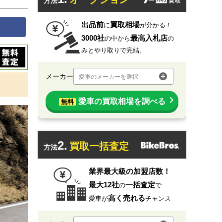
方法
出品前
買取相場
に
が分かる！
3000社
最高入札店
の中から
の
みとやり取りで完結。
メーカー
愛車のメーカーを選択
愛車の買取相場を調べる
無料
2.
買取一括査定
方法
業界最大級の加盟店数！
最大12社
一括査定
の
で
高く売れる
愛車が
チャンス