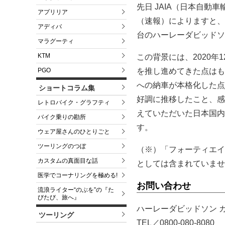
先日 JAIA（日本自動
アプリリア
（速報）によりますと、
アディバ
台のハーレーダビッドソ
マラグーティ
KTM
この背景には、2020
を推し進めてきた点はも
PGO
への納車が本格化した点
ショートコラム集
好調に推移したこと、感
レトロバイク・グラフティ
えていただいた日本国内
バイク乗りの勘所
す。
ウェア屋さんのひとりごと
ツーリングのつぼ
（※）「フォーティエイ
カスタムの真面目な話
としては含まれていませ
医学でコーナリングを極める!
お問い合わせ
流浪ライター“のぶを”の『た
びたび、旅へ』
ハーレーダビッドソン 
ツーリング
TEL／0800-080-8080