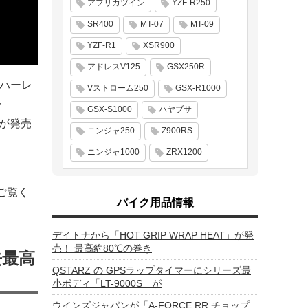
アフリカツイン
YZF-R250
SR400
MT-07
MT-09
YZF-R1
XSR900
アドレスV125
GSX250R
。ハーレ
Vストローム250
GSX-R1000
・
GSX-S1000
ハヤブサ
種が発売
ニンジャ250
Z900RS
ニンジャ1000
ZRX1200
ひご覧く
バイク用品情報
デイトナから「HOT GRIP WRAP HEAT」が発
売！ 最高約80℃の巻き
去最高
QSTARZ の GPSラップタイマーにシリーズ最
小ボディ「LT-9000S」が
ウインズジャパンが「A-FORCE RR チョップ