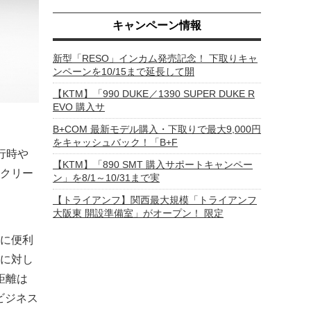
キャンペーン情報
新型「RESO」インカム発売記念！ 下取りキャ
ンペーンを10/15まで延長して開
【KTM】「990 DUKE／1390 SUPER DUKE R
EVO 購入サ
B+COM 最新モデル購入・下取りで最大9,000円
をキャッシュバック！「B+F
行時や
【KTM】「890 SMT 購入サポートキャンペー
クリー
ン」を8/1～10/31まで実
【トライアンフ】関西最大規模「トライアンフ
大阪東 開設準備室」がオープン！ 限定
に便利
に対し
行距離は
ビジネス