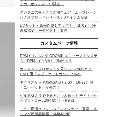
ドカーボン」を9/10発売！
クシタニのモトクロス用ウェア「ムーブレーシ
ングオフロードシリーズ」3アイテムが登
UVカット・遮光性能をアップ！ LINKS が「冷
暖BODY サーモベスト」改良
カスタムパーツ情報
RPM から ホンダ GROM用エキゾーストシステ
ム「RPM」が登場！（動画あり
カスタムスプロケットを見せる、Z900RS／
CAFE用「スプロケットカバーフルキ
ネクサスから KAWASAKI H2 SX（18-22）用
「ニーパッド」が発売！
ゲル素材入りで快適＆足つき向上！ デイトナか
ら Vストローム250SX用「快適ロ
ミラー用撥水フィルム「レインオフ」登場！ キ
ジマが新製品情報「KIJIMA NE