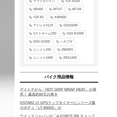
アフリカツイン
YZF-R250
SR400
MT-07
MT-09
YZF-R1
XSR900
アドレスV125
GSX250R
Vストローム250
GSX-R1000
GSX-S1000
ハヤブサ
ニンジャ250
Z900RS
ニンジャ1000
ZRX1200
バイク用品情報
デイトナから「HOT GRIP WRAP HEAT」が発
売！ 最高約80℃の巻き
QSTARZ の GPSラップタイマーにシリーズ最
小ボディ「LT-9000S」が
ウインズジャパンが「A-FORCE RR チョップ