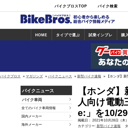
バイクブロスTOP
バイク検索
中古バイ
カタログ検
ショップ検
ク・新車検
索
索
索
HOME
タイプで選ぶ
試乗インプレ
購
スポーツ＆ネ
原付＆ミニバ
アメリカン＆
ビッグスクー
オフロード
試乗インプレ
ホンダ
ヤマハ
スズキ
カワサキ
ハーレー
BMW
トライアンフ
ドゥカティ
購
ホ
ヤ
ス
カ
イキッド
イク
クルーザー
ター
一覧
一
バイクブロス
マガジンズ
バイクニュース
新型バイク速報
【ホンダ】新型
【ホンダ】
バイクニュース
人向け電動三
バイク車両
全てのバイク車両情報
e:」を10/2
国内メーカー
掲載日： 2021年10月28日（木）
海外メーカー
カテゴリー:
新型バイク速報
タ