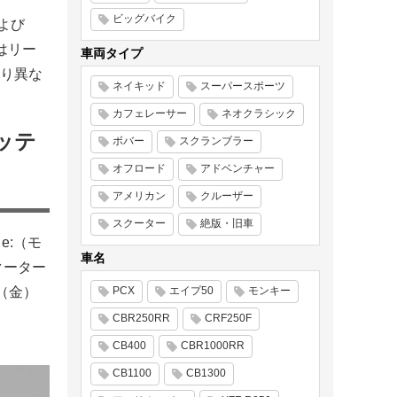
ビッグバイク
よび
はリー
車両タイプ
り異な
ネイキッド
スーパースポーツ
カフェレーサー
ネオクラシック
バッテ
ボバー
スクランブラー
オフロード
アドベンチャー
アメリカン
クルーザー
スクーター
絶版・旧車
e:（モ
車名
クーター
日（金）
PCX
エイプ50
モンキー
CBR250RR
CRF250F
CB400
CBR1000RR
CB1100
CB1300