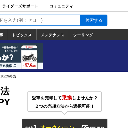
ライダーズサポート
コミュニティ
ライダーズサポート
バイク輸送
バイクガレージライ
バイク車両保険
ロードサービス
バイク試乗
コミュニティ
日記
ツーリング
カスタム
TOP
フ
TOP
事
トピックス
メンテナンス
ツーリング
トピックス
ホンダ
ヤマハ
スズキ
カワサキ
ハーレーダ
BMW
ドゥカティ
トライアン
メンテナンス
基本整備
部位別メンテ
工具の使い方
ツール100選
メンテのうん
一覧
ビッドソン
フ
一覧
ちく
0/29発売
 法
乗換
愛車を売却して
しませんか？
PY
２つの売却方法から選択可能！
1.
オークション