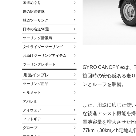
国道めぐり
道の駅調査隊
林道ツーリング
日本の名道50選
ツーリング情報局
女性ライダーツーリング
お助けツーリングアイテム
ツーリングレポート
GYRO CANOPY 
用品インプレ
旋回時の安心感ある走り
ンとルーフを装備。
ツーリング用品
ヘルメット
アパレル
また、用途に応じた使い
アイウェア
な後進アシスト機能を採
フットギア
電池容量を増大させたHond
グローブ
77km（30km／h