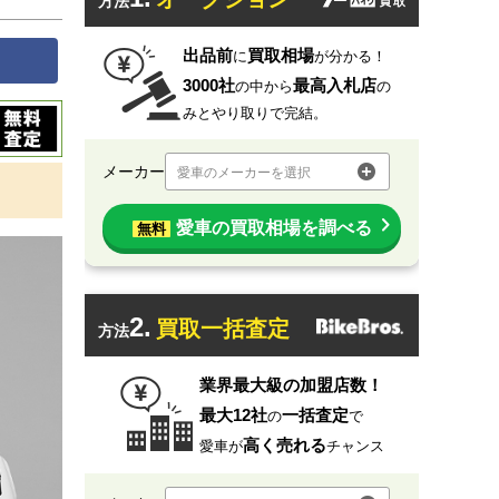
方法
出品前
買取相場
に
が分かる！
3000社
最高入札店
の中から
の
みとやり取りで完結。
メーカー
愛車のメーカーを選択
愛車の買取相場を調べる
無料
2.
買取一括査定
方法
業界最大級の加盟店数！
最大12社
一括査定
の
で
高く売れる
愛車が
チャンス