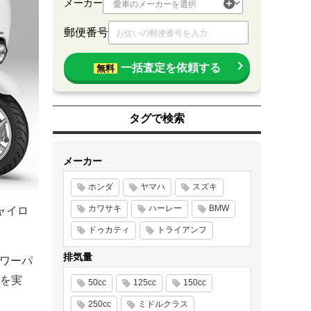
メーカー
郵便番号
一括査定を依頼する
無料
タグで検索
メーカー
ホンダ
ヤマハ
スズキ
カワサキ
ハーレー
BMW
ャイロ
ドゥカティ
トライアンフ
排気量
パワーパ
mを実
50cc
125cc
150cc
250cc
ミドルクラス