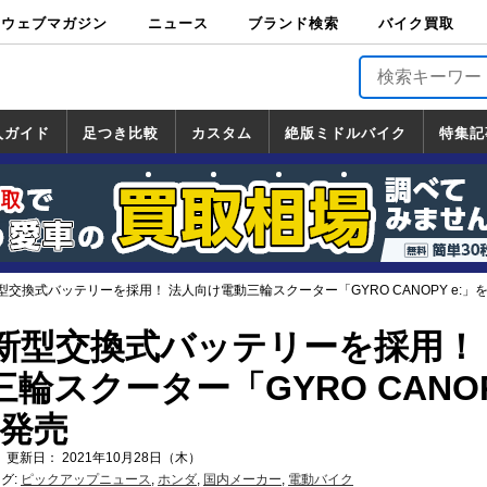
ウェブマガジン
ニュース
ブランド検索
バイク買取
バイクブロス・
原付＆ミニバイ
スポーツ＆ネイ
アメリカン＆ツ
ビッグスクータ
オフロード
バージンハーレ
バージンBMW
バージンドゥカ
バージントライ
ニュース
車両情報
イベント
キャンペ
トピック
バイク用
バイクパ
書籍・
サポート
お知らせ
ブランドを検
ブランドボイ
バイク買取
マガジンズ
ク
キッド
アラー
ー
ー
ティ
アンフ
TOP
ーン
ス
品
ーツ
DVD
索
ス
入ガイド
足つき比較
カスタム
絶版ミドルバイク
特集記
入ガイド
ンダ
マハ
ズキ
ワサキ
カスタム
ホンダ
ヤマハ
スズキ
カワサキ
道の駅調査隊
ツーリング情報局
日本の道50選
国道めぐり
林道ツーリング
絶版ミドルバイク
ホンダ
ヤマハ
スズキ
カワサキ
覧
一覧
一覧
交換式バッテリーを採用！ 法人向け電動三輪スクーター「GYRO CANOPY e:」を1
新型交換式バッテリーを採用！
輪スクーター「GYRO CANO
9発売
 更新日： 2021年10月28日（木）
グ:
ピックアップニュース
,
ホンダ
,
国内メーカー
,
電動バイク