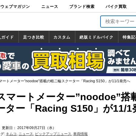
ウェブマガジン
ニュース
ブランド検索
バイク買取
バイクブロス・
原付＆ミニバイ
スポーツ＆ネイ
アメリカン＆ツ
ビッグスクータ
オフロード
バージンハーレ
バージンBMW
バージンドゥカ
バージントライ
ニュース
車両情報
イベント
キャンペ
トピック
バイク用
バイクパ
書籍・
サポート
お知らせ
ブランドを検
ブランドボイ
バイク買取
マガジンズ
ク
キッド
アラー
ー
ー
ティ
アンフ
TOP
ーン
ス
品
ーツ
DVD
索
ス
入ガイド
足つき比較
カスタム
絶版ミドルバイク
特集記
入ガイド
ンダ
マハ
ズキ
ワサキ
カスタム
ホンダ
ヤマハ
スズキ
カワサキ
道の駅調査隊
ツーリング情報局
日本の道50選
国道めぐり
林道ツーリング
絶版ミドルバイク
ホンダ
ヤマハ
スズキ
カワサキ
覧
一覧
一覧
ートメーター”noodoe”搭載の軽二輪スクーター「Racing S150」が11/1発売へ
マートメーター”noodoe”搭
ー「Racing S150」が11/
 更新日： 2017年09月27日（水）
グ:
キムコ
,
ニュース
,
ピックアップニュース
,
車両情報