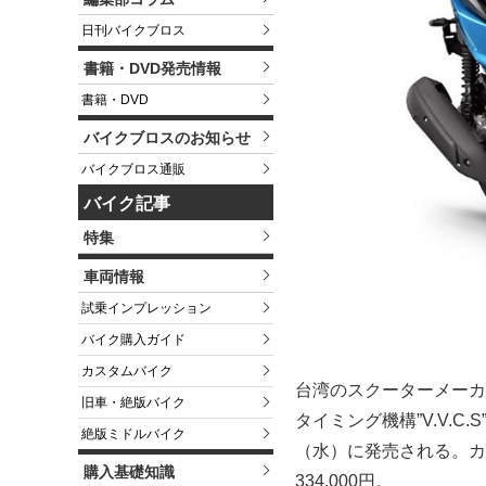
日刊バイクブロス
書籍・DVD発売情報
書籍・DVD
バイクブロスのお知らせ
バイクブロス通販
バイク記事
特集
車両情報
試乗インプレッション
バイク購入ガイド
カスタムバイク
台湾のスクーターメーカ
旧車・絶版バイク
タイミング機構”
V.V.C
絶版ミドルバイク
（水）に発売される。カ
購入基礎知識
334,000円。