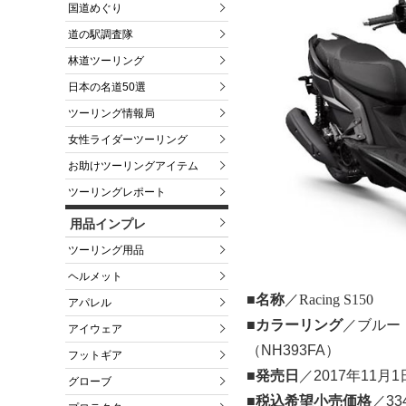
国道めぐり
道の駅調査隊
林道ツーリング
日本の名道50選
ツーリング情報局
女性ライダーツーリング
お助けツーリングアイテム
ツーリングレポート
用品インプレ
ツーリング用品
ヘルメット
■名称
／Racing S150
アパレル
■カラーリング
／ブルー（
アイウェア
（NH393FA）
フットギア
■発売日
／2017年11月1
グローブ
■税込希望小売価格
／33