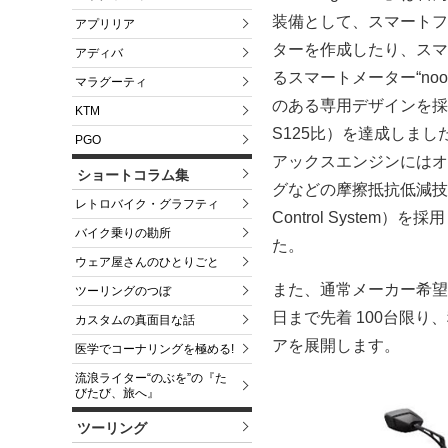
装備として、
スマートフォ
アプリリア
ターを作成したり、
スマ
アディバ
るスマートメーター“nood
マラグーティ
のある専用デザインを採
KTM
S125比）を達成しまし
PGO
アックスエンジンにはオ
ショートコラム集
グなどの摩擦抵抗低減技
レトロバイク・グラフティ
Control System
バイク乗りの勘所
た。
ウェア屋さんのひとりごと
また、通常メーカー希望小
ツーリングのつぼ
日まで先着 100台限り
カスタムの真面目な話
アを展開します。
医学でコーナリングを極める!
流浪ライター“のぶを”の『た
びたび、旅へ』
ツーリング