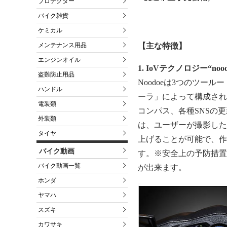
プロテクター
バイク雑貨
ケミカル
【主な特徴】
メンテナンス用品
エンジンオイル
1. IoVテクノロジー“no
盗難防止用品
Noodoeは3つのツー
ハンドル
ーラ」
によって構成され
電装類
コンパス、
各種SNSの
外装類
は、
ユーザーが撮影した
タイヤ
上げることが可能で
、
作
バイク動画
す。※安全上の予防措置
バイク動画一覧
が出来
ます。
ホンダ
ヤマハ
スズキ
カワサキ