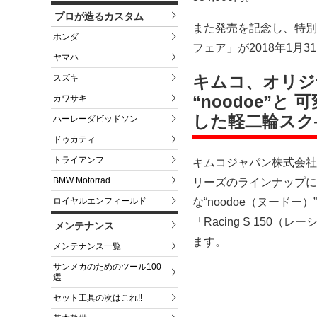
プロが造るカスタム
また発売を記念し、特別価
ホンダ
フェア」が2018年1月
ヤマハ
キムコ、オリジ
スズキ
“noodoe”と 可
カワサキ
した軽二輪スク―タ
ハーレーダビッドソン
ドゥカティ
トライアンフ
キムコジャパン株式会社
BMW Motorrad
リーズのラインナップに
ロイヤルエンフィールド
な“noodoe（ヌードー）”
「Racing S 150
メンテナンス
ます。
メンテナンス一覧
サンメカのためのツール100
選
セット工具の次はこれ!!