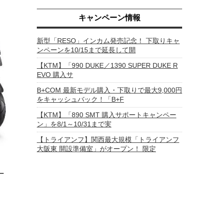
キャンペーン情報
新型「RESO」インカム発売記念！ 下取りキャ
ンペーンを10/15まで延長して開
【KTM】「990 DUKE／1390 SUPER DUKE R
EVO 購入サ
B+COM 最新モデル購入・下取りで最大9,000円
をキャッシュバック！「B+F
【KTM】「890 SMT 購入サポートキャンペー
ン」を8/1～10/31まで実
【トライアンフ】関西最大規模「トライアンフ
大阪東 開設準備室」がオープン！ 限定
ー