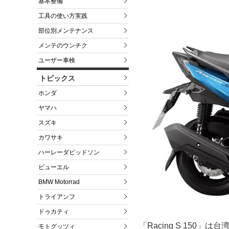
基本整備
工具の使い方実践
部位別メンテナンス
メンテのウンチク
ユーザー車検
トピックス
ホンダ
ヤマハ
スズキ
カワサキ
ハーレーダビッドソン
ビューエル
BMW Motorrad
トライアンフ
ドゥカティ
「Racing S 150」
モトグッツィ