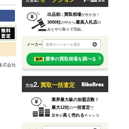
方法
出品前
買取相場
に
が分かる！
3000社
最高入札店
の中から
の
みとやり取りで完結。
メーカー
愛車のメーカーを選択
愛車の買取相場を調べる
無料
株式会社
2.
買取一括査定
方法
業界最大級の加盟店数！
最大12社
一括査定
の
で
高く売れる
愛車が
チャンス