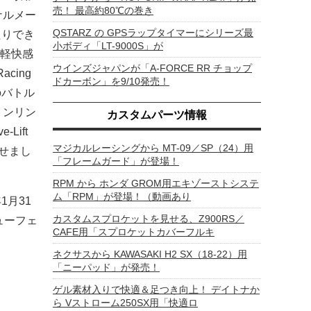
売！ 最高約80℃の巻き
ナルメー
QSTARZ の GPSラップタイマーにシリーズ最
たりでき
小ボディ「LT-9000S」が
軽快感
ウインズジャパンが「A-FORCE RR チョップ
Racing
ドカーボン」を9/10発売！
のバトル
トンリン
カスタムパーツ情報
-Lift
マジカルレーシングから MT-09／SP（24）用
せまし
「フレームガード」が登場！
RPM から ホンダ GROM用エキゾーストシステ
ム「RPM」が登場！（動画あり
1月31
カスタムスプロケットを見せる、Z900RS／
ビューフェ
CAFE用「スプロケットカバーフルキ
ネクサスから KAWASAKI H2 SX（18-22）用
「ニーパッド」が発売！
ゲル素材入りで快適＆足つき向上！ デイトナか
ら Vストローム250SX用「快適ロ