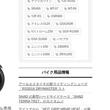
アフリカツイン
YZF-R250
SR400
MT-07
MT-09
YZF-R1
XSR900
アドレスV125
GSX250R
Vストローム250
GSX-R1000
GSX-S1000
ハヤブサ
ニンジャ250
Z900RS
ニンジャ1000
ZRX1200
バイク用品情報
アールエスタイチの新ライディングシューズ
「RSS016 DRYMASTER スト
SHAD の新型ハードサイドケース「SHAD
TERRA TR27」がカスタムジ
デル専用
デイトナから「HOT GRIP WRAP HEAT」が発