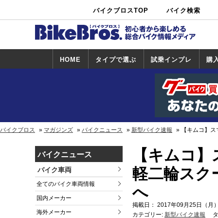
バイクブロスTOP
バイク検索
中古バイ
カタログ検
ショップ検
ク・新車検
索
索
索
HOME
タイプで選ぶ
試乗インプレ
購
スポーツ＆ネ
原付＆ミニバ
アメリカン＆
ビッグスクー
オフロード
試乗インプレ
ホンダ
ヤマハ
スズキ
カワサキ
ハーレー
BMW
トライアンフ
ドゥカティ
購
ホ
ヤ
ス
カ
イキッド
イク
クルーザー
ター
一覧
一
バイクブロス
マガジンズ
バイクニュース
新型バイク速報
【キムコ】スマ
【キムコ】ス
バイクニュース
軽二輪スクータ
バイク車両
全てのバイク車両情報
へ
国内メーカー
掲載日： 2017年09月25日（月）
海外メーカー
カテゴリー:
新型バイク速報
タ