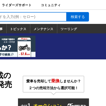
ライダーズサポート
コミュニティ
ライダーズサポート
バイク輸送
バイクガレージライ
バイク車両保険
ロードサービス
バイク試乗
コミュニティ
日記
ツーリング
カスタム
TOP
フ
TOP
事
トピックス
メンテナンス
ツーリング
トピックス
ホンダ
ヤマハ
スズキ
カワサキ
ハーレーダ
BMW
ドゥカティ
トライアン
メンテナンス
基本整備
部位別メンテ
工具の使い方
ツール100選
メンテのうん
一覧
ビッドソン
フ
一覧
ちく
載の
乗換
愛車を売却して
しませんか？
1発売
２つの売却方法から選択可能！
1.
オークション