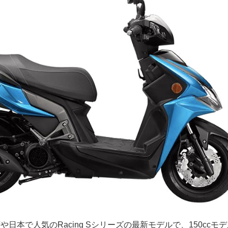
は台湾や日本で人気のRacing Sシリーズの最新モデルで、150ccモ