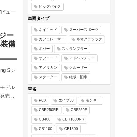
ビッグバイク
0デビュー
車両タイプ
ネイキッド
スーパースポーツ
ジー
カフェレーサー
ネオクラシック
準装備
ボバー
スクランブラー
オフロード
アドベンチャー
アメリカン
クルーザー
g Sシ
スクーター
絶版・旧車
cモデル
車名
新発売し
PCX
エイプ50
モンキー
CBR250RR
CRF250F
CB400
CBR1000RR
CB1100
CB1300