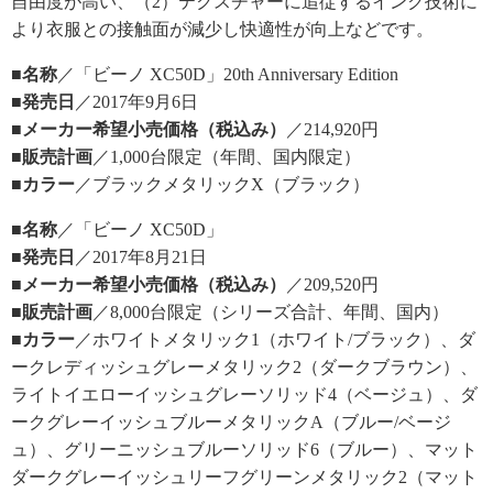
自由度が高い、（2）テクスチャーに追従するインク技術に
より衣服との接触面が減少し快適性が向上などです。
■名称
／「ビーノ XC50D」20th Anniversary Edition
■発売日
／2017年9月6日
■メーカー希望小売価格（税込み）
／214,920円
■販売計画
／1,000台限定（年間、国内限定）
■カラー
／ブラックメタリックX（ブラック）
■名称
／「ビーノ XC50D」
■発売日
／2017年8月21日
■メーカー希望小売価格（税込み）
／209,520円
■販売計画
／8,000台限定（シリーズ合計、年間、国内）
■カラー
／ホワイトメタリック1（ホワイト/ブラック）、ダ
ークレディッシュグレーメタリック2（ダークブラウン）、
ライトイエローイッシュグレーソリッド4（ベージュ）、ダ
ークグレーイッシュブルーメタリックA（ブルー/ベージ
ュ）、グリーニッシュブルーソリッド6（ブルー）、マット
ダークグレーイッシュリーフグリーンメタリック2（マット