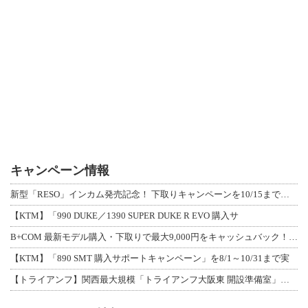
キャンペーン情報
新型「RESO」インカム発売記念！ 下取りキャンペーンを10/15まで延長して開
【KTM】「990 DUKE／1390 SUPER DUKE R EVO 購入サ
B+COM 最新モデル購入・下取りで最大9,000円をキャッシュバック！「B+F
【KTM】「890 SMT 購入サポートキャンペーン」を8/1～10/31まで実
【トライアンフ】関西最大規模「トライアンフ大阪東 開設準備室」がオープン！ 限定