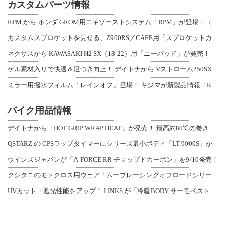
カスタムパーツ情報
RPM から ホンダ GROM用エキゾーストシステム「RPM」が登場！（動画あり
カスタムスプロケットを見せる、Z900RS／CAFE用「スプロケットカバーフルキ
ネクサスから KAWASAKI H2 SX（18-22）用「ニーパッド」が発売！
ゲル素材入りで快適＆足つき向上！ デイトナから Vストローム250SX用「快適ロ
ミラー用撥水フィルム「レインオフ」登場！ キジマが新製品情報「KIJIMA NE
バイク用品情報
デイトナから「HOT GRIP WRAP HEAT」が発売！ 最高約80℃の巻き
QSTARZ の GPSラップタイマーにシリーズ最小ボディ「LT-9000S」が
ウインズジャパンが「A-FORCE RR チョップドカーボン」を9/10発売！
クシタニのモトクロス用ウェア「ムーブレーシングオフロードシリーズ」3アイテムが登
UVカット・遮光性能をアップ！ LINKS が「冷暖BODY サーモベスト」改良