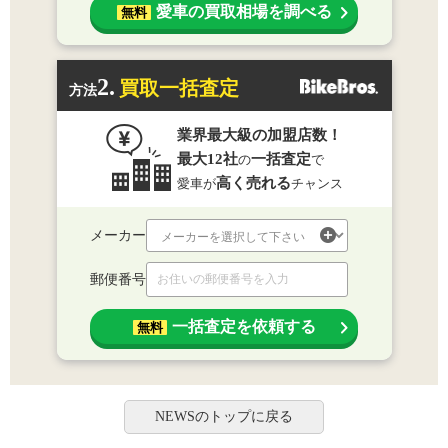
愛車の買取相場を調べる
無料
2.
買取一括査定
方法
業界最大級の加盟店数！
最大12社
一括査定
の
で
高く売れる
愛車が
チャンス
メーカー
郵便番号
一括査定を依頼する
無料
NEWSのトップに戻る