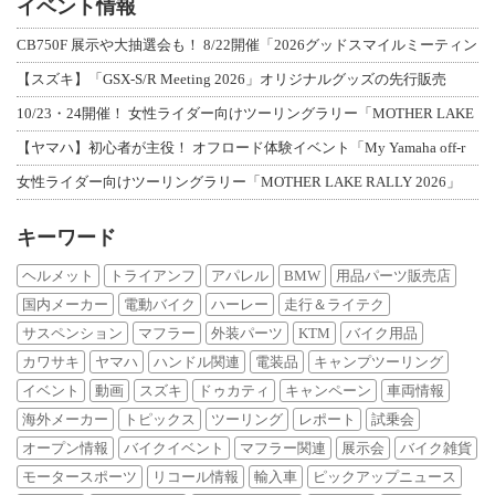
イベント情報
CB750F 展示や大抽選会も！ 8/22開催「2026グッドスマイルミーティン
【スズキ】「GSX-S/R Meeting 2026」オリジナルグッズの先行販売
10/23・24開催！ 女性ライダー向けツーリングラリー「MOTHER LAKE
【ヤマハ】初心者が主役！ オフロード体験イベント「My Yamaha off-r
女性ライダー向けツーリングラリー「MOTHER LAKE RALLY 2026」
キーワード
ヘルメット
トライアンフ
アパレル
BMW
用品パーツ販売店
国内メーカー
電動バイク
ハーレー
走行＆ライテク
サスペンション
マフラー
外装パーツ
KTM
バイク用品
カワサキ
ヤマハ
ハンドル関連
電装品
キャンプツーリング
イベント
動画
スズキ
ドゥカティ
キャンペーン
車両情報
海外メーカー
トピックス
ツーリング
レポート
試乗会
オープン情報
バイクイベント
マフラー関連
展示会
バイク雑貨
モータースポーツ
リコール情報
輸入車
ピックアップニュース