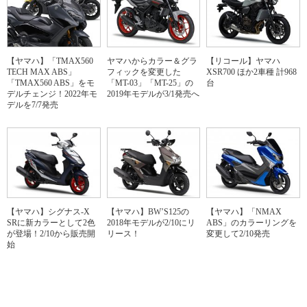
【ヤマハ】「TMAX560
ヤマハからカラー＆グラ
【リコール】ヤマハ
TECH MAX ABS」
フィックを変更した
XSR700 ほか2車種 計968
「TMAX560 ABS」をモ
「MT-03」「MT-25」の
台
デルチェンジ！2022年モ
2019年モデルが3/1発売へ
デルを7/7発売
【ヤマハ】シグナス-X
【ヤマハ】BW’S125の
【ヤマハ】「NMAX
SRに新カラーとして2色
2018年モデルが2/10にリ
ABS」のカラーリングを
が登場！2/10から販売開
リース！
変更して2/10発売
始