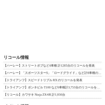
リコール情報
【ハーレー】ストリートボブなど4車種 計1285台のリコールを発表
【ハーレー】「スポーツスターS」「ロードグライド」など計8車種のリコールを発表
【トライアンフ】スピードトリプル RX のリコールを発表
【トライアンフ】ボンネビル T100 など6車種計3,753台のリコールを発表
【リコール】カワサキ Ninja ZX-6R 計1,930台