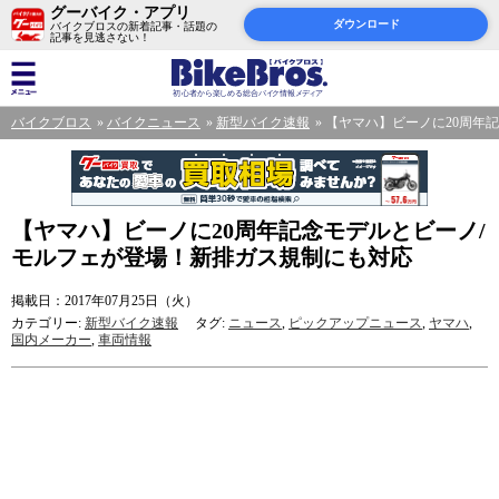
グーバイク・アプリ
ダウンロード
バイクブロスの新着記事・話題の
記事を見逃さない！
バイクブロス
バイクニュース
新型バイク速報
【ヤマハ】ビーノに20周年
【ヤマハ】ビーノに20周年記念モデルとビーノ/
モルフェが登場！新排ガス規制にも対応
掲載日：2017年07月25日（火）
カテゴリー:
新型バイク速報
タグ:
ニュース
,
ピックアップニュース
,
ヤマハ
,
国内メーカー
,
車両情報