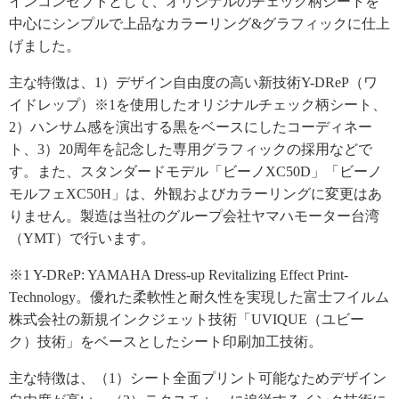
インコンセプトとして、オリジナルのチェック柄シートを
中心にシンプルで上品なカラーリング&グラフィックに仕上
げました。
主な特徴は、1）デザイン自由度の高い新技術Y-DReP（ワ
イドレップ）※1を使用したオリジナルチェック柄シート、
2）ハンサム感を演出する黒をベースにしたコーディネー
ト、3）20周年を記念した専用グラフィックの採用などで
す。また、スタンダードモデル「ビーノXC50D」「ビーノ
モルフェXC50H」は、外観およびカラーリングに変更はあ
りません。製造は当社のグループ会社ヤマハモーター台湾
（YMT）で行います。
※1 Y-DReP: YAMAHA Dress-up Revitalizing Effect Print-
Technology。優れた柔軟性と耐久性を実現した富士フイルム
株式会社の新規インクジェット技術「UVIQUE（ユビー
ク）技術」をベースとしたシート印刷加工技術。
主な特徴は、（1）シート全面プリント可能なためデザイン