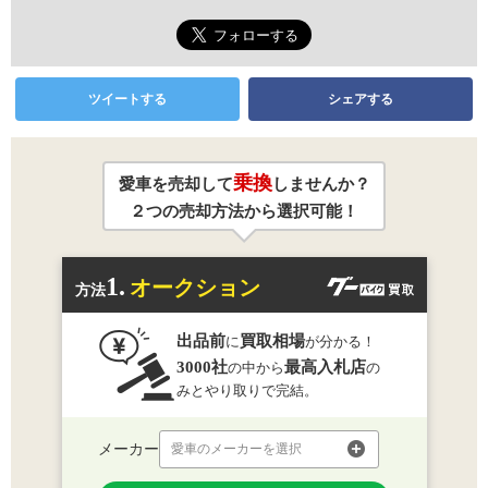
ツイートする
シェアする
乗換
愛車を売却して
しませんか？
２つの売却方法から選択可能！
1.
オークション
方法
出品前
買取相場
に
が分かる！
3000社
最高入札店
の中から
の
みとやり取りで完結。
メーカー
愛車のメーカーを選択