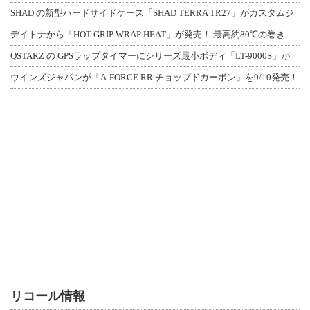
SHAD の新型ハードサイドケース「SHAD TERRA TR27」がカスタムジ
デイトナから「HOT GRIP WRAP HEAT」が発売！ 最高約80℃の巻き
QSTARZ の GPSラップタイマーにシリーズ最小ボディ「LT-9000S」が
ウインズジャパンが「A-FORCE RR チョップドカーボン」を9/10発売！
リコール情報