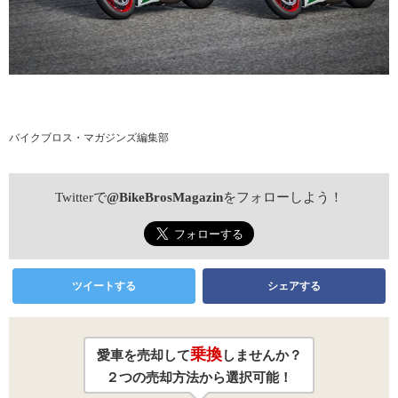
バイクブロス・マガジンズ編集部
Twitterで
@BikeBrosMagazin
をフォローしよう！
ツイートする
シェアする
乗換
愛車を売却して
しませんか？
２つの売却方法から選択可能！