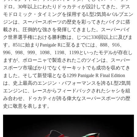
ドロ。30年以上にわたりドゥカティが設計してきた、デス
モドロミック・タイミングを採用するL型2気筒4バルブエン
ジンは、スーパースポーツの歴史を彩ってきたバイクに搭
載され、圧倒的な強さを発揮してきました。スーパーバイ
ク世界選手権における勝利数は、じつに330回以上に及びま
す。851に始まりPanigale Rに至るまでには、888、916、
996、998、999、1098、1198、1199といったモデルが存在し
ますが、ボローニャで製造されたこのツインは、スーパー
スポーツ市場ばかりでなくサーキットでも成功を収めてき
ました。そして新登場となる1299 Panigale R Final Edition
は、史上最高のエンジン・パフォーマンスを誇るL型2気筒
エンジンに、レースからフィードバックされたシャシを組
み合わせ、ドゥカティが誇る偉大なスーパースポーツの歴
史に敬意を表します。