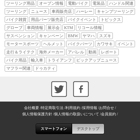
ツーリング用品
オープン情報
電動バイク
電装品
ハンドル関連
ツーリング
ニュース
車両販売店
ハーレー
キャンプツーリング
バイク雑貨
用品パーツ販売店
バイクイベント
トピックス
グローブ
車両情報
展示会
KTM
リコール情報
サスペンション
キャンペーン
BMW
ヤマハ
スズキ
モータースポーツ
ヘルメット
バイクパーツ
カワサキ
イベント
走行＆ライテク
海外メーカー
アパレル
動画
レポート
バイク用品
輸入車
トライアンフ
ピックアップニュース
マフラー関連
ドゥカティ
会社概要
特定商取引法
利用規約
採用情報
お問合せ
個人情報保護方針
個人情報の取扱いについて
会員規約
スマートフォン
デスクトップ