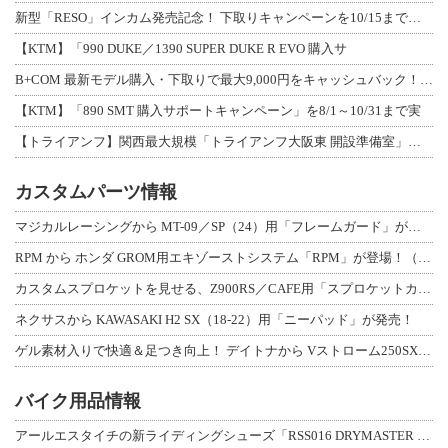
新型「RESO」インカム発売記念！ 下取りキャンペーンを10/15まで延長して開
【KTM】「990 DUKE／1390 SUPER DUKE R EVO 購入サ
B+COM 最新モデル購入・下取りで最大9,000円をキャッシュバック！「B+F
【KTM】「890 SMT 購入サポートキャンペーン」を8/1～10/31まで実
【トライアンフ】関西最大規模「トライアンフ大阪東 開設準備室」がオープン！ 限定
カスタムパーツ情報
マジカルレーシングから MT-09／SP（24）用「フレームガード」が登場！
RPM から ホンダ GROM用エキゾーストシステム「RPM」が登場！（動画あり
カスタムスプロケットを見せる、Z900RS／CAFE用「スプロケットカバーフルキ
ネクサスから KAWASAKI H2 SX（18-22）用「ニーパッド」が発売！
ゲル素材入りで快適＆足つき向上！ デイトナから Vストローム250SX用「快適ロ
バイク用品情報
アールエスタイチの新ライディングシューズ「RSS016 DRYMASTER スト