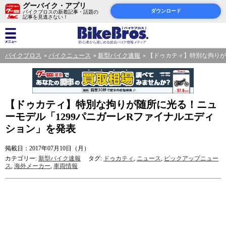
グーバイク・アプリ
ダウンロード
バイクブロスの新着記事・話題の
記事を見逃さない！
バイクブロス
バイクニュース
新型バイク速報
【ドゥカティ】特別な拘りが
【ドゥカティ】特別な拘りが随所に光る！ニュ
ーモデル「1299パニガーレRファイナルエディ
ション」を発表
掲載日：2017年07月10日（月）
カテゴリー:
新型バイク速報
タグ:
ドゥカティ
,
ニュース
,
ピックアップニュー
ス
,
海外メーカー
,
車両情報