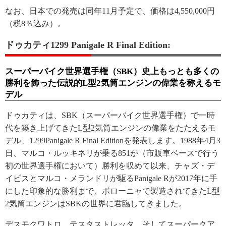
なお、日本での発売は同年11月予定で、価格は4,550,000円
（税8％込み）。
ドゥカティ1299 Panigale R Final Edition:
スーパーバイク世界選手権（SBK）史上もっとも多くの
勝利を飾った伝説的L型2気筒エンジンの偉業を称えるモ
デル
ドゥカティは、SBK（スーパーバイク世界選手権）で一時
代を築き上げてきたL型2気筒エンジンの偉業をたたえるモ
デル、1299Panigale R Final Editionを発表します。1988年4月3
日、マルコ・ルッキネリが乗る851が（市販車ベースで行う
初の世界選手権において）勝利を収めて以来、チャズ・デ
イビスとマルコ・メランドリが駆るPanigale Rが2017年に手
にした印象的な勝利まで、ボローニャで製造されてきたL型
2気筒エンジンはSBKの世界に君臨してきました。
デスモクワトロ、テスタストレッタ、そしてスーパークア