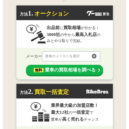
1.
オークション
方法
出品前
買取相場
に
が分かる！
3000社
最高入札店
の中から
の
みとやり取りで完結。
メーカー
愛車のメーカーを選択
愛車の買取相場を調べる
無料
2.
買取一括査定
方法
業界最大級の加盟店数！
最大12社
一括査定
の
で
高く売れる
愛車が
チャンス