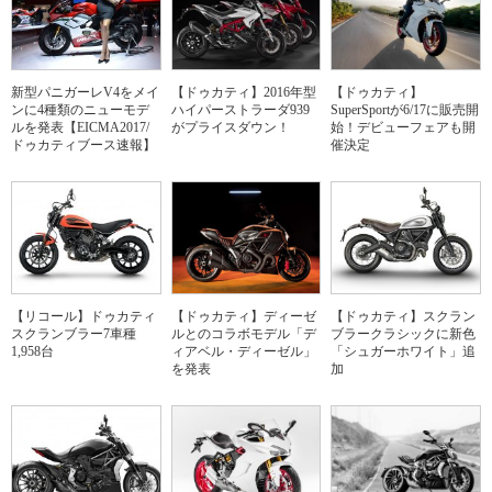
新型パニガーレV4をメイ
【ドゥカティ】2016年型
【ドゥカティ】
ンに4種類のニューモデ
ハイパーストラーダ939
SuperSportが6/17に販売開
ルを発表【EICMA2017/
がプライスダウン！
始！デビューフェアも開
ドゥカティブース速報】
催決定
【リコール】ドゥカティ
【ドゥカティ】ディーゼ
【ドゥカティ】スクラン
スクランブラー7車種
ルとのコラボモデル「デ
ブラークラシックに新色
1,958台
ィアベル・ディーゼル」
「シュガーホワイト」追
を発表
加