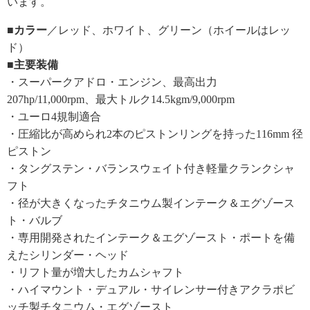
います。
■カラー
／レッド、ホワイト、グリーン（ホイールはレッ
ド）
■主要装備
・スーパークアドロ・エンジン、最高出力
207hp/11,000rpm、最大トルク14.5kgm/9,000rpm
・ユーロ4規制適合
・圧縮比が高められ2本のピストンリングを持った116mm 径
ピストン
・タングステン・バランスウェイト付き軽量クランクシャ
フト
・径が大きくなったチタニウム製インテーク＆エグゾース
ト・バルブ
・専用開発されたインテーク＆エグゾースト・ポートを備
えたシリンダー・ヘッド
・リフト量が増大したカムシャフト
・ハイマウント・デュアル・サイレンサー付きアクラポビ
ッチ製チタニウム・エグゾースト