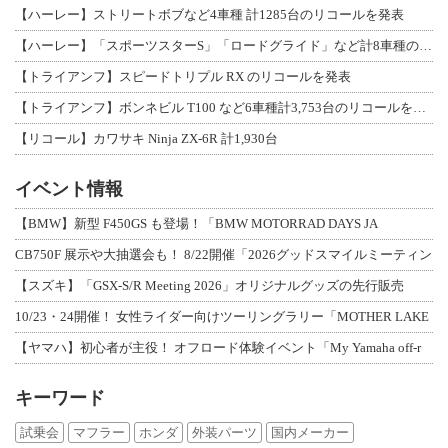
【ハーレー】ストリートボブなど4車種 計1285台のリコールを発表
【ハーレー】「スポーツスターS」「ロードグライド」など計8車種のリコールを発表
【トライアンフ】スピードトリプル RX のリコールを発表
【トライアンフ】ボンネビル T100 など6車種計3,753台のリコールを発表
【リコール】カワサキ Ninja ZX-6R 計1,930台
イベント情報
【BMW】新型 F450GS も登場！「BMW MOTORRAD DAYS JA
CB750F 展示や大抽選会も！ 8/22開催「2026グッドスマイルミーティン
【スズキ】「GSX-S/R Meeting 2026」オリジナルグッズの先行販売
10/23・24開催！ 女性ライダー向けツーリングラリー「MOTHER LAKE
【ヤマハ】初心者が主役！ オフロード体験イベント「My Yamaha off-r
キーワード
試乗会
マフラー
ホンダ
外装パーツ
国内メーカー