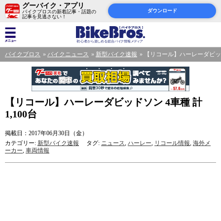
グーバイク・アプリ
ダウンロード
バイクブロスの新着記事・話題の
記事を見逃さない！
バイクブロス
バイクニュース
新型バイク速報
【リコール】ハーレーダビッドソ
【リコール】ハーレーダビッドソン 4車種 計
1,100台
掲載日：2017年06月30日（金）
カテゴリー:
新型バイク速報
タグ:
ニュース
,
ハーレー
,
リコール情報
,
海外メ
ーカー
,
車両情報