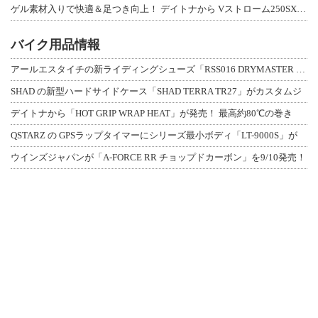
ゲル素材入りで快適＆足つき向上！ デイトナから Vストローム250SX用「快適ロ
バイク用品情報
アールエスタイチの新ライディングシューズ「RSS016 DRYMASTER スト
SHAD の新型ハードサイドケース「SHAD TERRA TR27」がカスタムジ
デイトナから「HOT GRIP WRAP HEAT」が発売！ 最高約80℃の巻き
QSTARZ の GPSラップタイマーにシリーズ最小ボディ「LT-9000S」が
ウインズジャパンが「A-FORCE RR チョップドカーボン」を9/10発売！