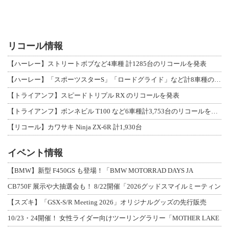
リコール情報
【ハーレー】ストリートボブなど4車種 計1285台のリコールを発表
【ハーレー】「スポーツスターS」「ロードグライド」など計8車種のリコールを発表
【トライアンフ】スピードトリプル RX のリコールを発表
【トライアンフ】ボンネビル T100 など6車種計3,753台のリコールを発表
【リコール】カワサキ Ninja ZX-6R 計1,930台
イベント情報
【BMW】新型 F450GS も登場！「BMW MOTORRAD DAYS JA
CB750F 展示や大抽選会も！ 8/22開催「2026グッドスマイルミーティン
【スズキ】「GSX-S/R Meeting 2026」オリジナルグッズの先行販売
10/23・24開催！ 女性ライダー向けツーリングラリー「MOTHER LAKE