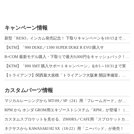
キャンペーン情報
新型「RESO」インカム発売記念！ 下取りキャンペーンを10/15まで延長して開
【KTM】「990 DUKE／1390 SUPER DUKE R EVO 購入サ
B+COM 最新モデル購入・下取りで最大9,000円をキャッシュバック！「B+F
【KTM】「890 SMT 購入サポートキャンペーン」を8/1～10/31まで実
【トライアンフ】関西最大規模「トライアンフ大阪東 開設準備室」がオープン！ 限定
カスタムパーツ情報
マジカルレーシングから MT-09／SP（24）用「フレームガード」が登場！
RPM から ホンダ GROM用エキゾーストシステム「RPM」が登場！（動画あり
カスタムスプロケットを見せる、Z900RS／CAFE用「スプロケットカバーフルキ
ネクサスから KAWASAKI H2 SX（18-22）用「ニーパッド」が発売！