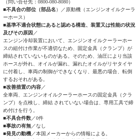
（問い合せ先：0800-080-8080）
■不具合の部位（部品名
）／原動機（エンジンオイルクーラ
ーホース）
■基準不適合状態にあると認める構造、装置又は性能の状況
及びその原因
／
エンジン冷却装置において、エンジンオイルクーラーホー
スの組付け作業が不適切なため、固定金具（クランプ）が
締結されていないものがある。そのため、油圧により当該
ホースが外れ、オイルが漏れ、漏れたオイルがリヤタイヤ
に付着し、車両の制御ができなくなり、最悪の場合、転倒
するおそれがある。
■改善措置の内容
／
全車両、エンジンオイルクーラーホースの固定金具（クラ
ンプ）を点検し、締結 されていない場合は、専用工具で締
め付けを行う。
■不具合件数
／0件
■事故の有無
／なし
■発見の動機
／本国メーカーからの情報による。