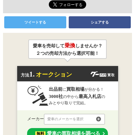
ツイートする
シェアする
乗換
愛車を売却して
しませんか？
２つの売却方法から選択可能！
1.
オークション
方法
出品前
買取相場
に
が分かる！
3000社
最高入札店
の中から
の
みとやり取りで完結。
メーカー
愛車のメーカーを選択
愛車の買取相場を調べる
無料