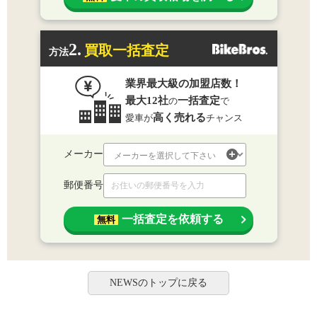
2.
買取一括査定
方法
業界最大級の加盟店数！
最大12社
一括査定
の
で
高く売れる
愛車が
チャンス
メーカー
郵便番号
一括査定を依頼する
無料
NEWSのトップに戻る