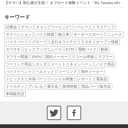
【ヤマハ】初心者が主役！ オフロード体験イベント「My Yamaha off-r
キーワード
試乗会
ヤマハ
キャンプツーリング
ハーレー
トライアンフ
サスペンション
バイク雑貨
輸入車
モータースポーツ
ニュース
バイクパーツ
グローブ
走行＆ライテク
スズキ
オープン情報
カワサキ
ピックアップニュース
KTM
電動バイク
動画
マフラー関連
BMW
国内メーカー
リコール情報
マフラー
ツーリング用品
ホンダ
イベント
キャンペーン
バイク用品
バイクイベント
ヘルメット
ツーリング
海外メーカー
トピックス
外装パーツ
ハンドル関連
レポート
電装品
ドゥカティ
アパレル
展示会
車両情報
用品パーツ販売店
車両販売店