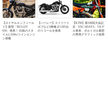
【ロイヤルエンフィール
【ハーレー】ストリート
【KTM】第100回大会記
ド】新型「BULLET
ボブなど4車種 計1285台
念「EXC 6DAYS」5モデ
650」発表！ 伝統のスタ
のリコールを発表
ル発表、ポルトガル着想
イルに650ccツインエンジ
の専用グラフィック採用
ン搭載