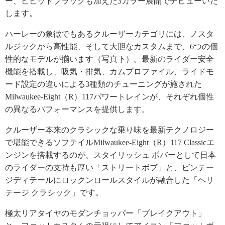
ー、ビビッドブラックも加えた3カラー展開でデビューいた
します。
ハーレーの象徴でもあるクルーザーカテゴリには、ノスタ
ルジックから高性能、そして大胆なカスタムまで、6つの個
性的なモデルが揃います（写真下）。最新のライダー安全
機能を搭載し、吸気・排気、カムプロファイル、ライドモ
ード設定の違いによる3種類のチューニングが施された
Milwaukee-Eight（R）117パワートレインが、それぞれ個性
の異なるパフォーマンスを提供します。
クルーザー本来のクラシックな乗り味を最新テクノロジー
で堪能できるソフテイルMilwaukee-Eight（R）117 Classicエ
ンジンを搭載するのが、スタイリッシュ ボバーとして日本
のライダーの支持も厚い「ストリートボブ」と、ビンテー
ジディテールにロックンロールスタイルが融合した「ヘリ
テージ クラシック」です。
極太リアタイヤのモダンチョッパー「ブレイクアウト」