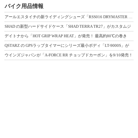
バイク用品情報
アールエスタイチの新ライディングシューズ「RSS016 DRYMASTER スト
SHAD の新型ハードサイドケース「SHAD TERRA TR27」がカスタムジ
デイトナから「HOT GRIP WRAP HEAT」が発売！ 最高約80℃の巻き
QSTARZ の GPSラップタイマーにシリーズ最小ボディ「LT-9000S」が
ウインズジャパンが「A-FORCE RR チョップドカーボン」を9/10発売！