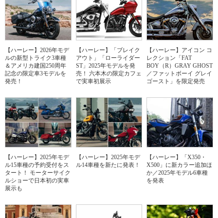
【ハーレー】2026年モデ
【ハーレー】「ブレイク
【ハーレー】アイコン コ
ルの新型トライク3車種
アウト」「ローライダー
レクション「FAT
＆アメリカ建国250周年
ST」2025年モデルを発
BOY（R）GRAY GHOST
記念の限定車3モデルを
売！ 六本木の限定カフェ
／ファットボーイ グレイ
発売！
で実車初展示
ゴースト」を限定発売
【ハーレー】2025年モデ
【ハーレー】2025年モデ
【ハーレー】「X350・
ル15車種の予約受付をス
ル14車種を新たに発表！
X500」に新カラー追加ほ
タート！ モーターサイク
か／2025年モデル6車種
ルショーで日本初の実車
を発表
展示も