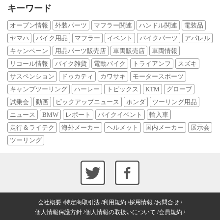
キーワード
オープン情報
外装パーツ
マフラー関連
ハンドル関連
電装品
ヤマハ
バイク用品
マフラー
イベント
バイクパーツ
アパレル
キャンペーン
用品パーツ販売店
車両販売店
車両情報
リコール情報
バイク雑貨
電動バイク
トライアンフ
スズキ
サスペンション
ドゥカティ
カワサキ
モータースポーツ
キャンプツーリング
ハーレー
トピックス
KTM
グローブ
試乗会
動画
ピックアップニュース
ホンダ
ツーリング用品
ニュース
BMW
レポート
バイクイベント
輸入車
走行＆ライテク
海外メーカー
ヘルメット
国内メーカー
展示会
ツーリング
会社概要
特定商取引法
利用規約
採用情報
お問合せ
個人情報保護方針
個人情報の取扱いについて
会員規約