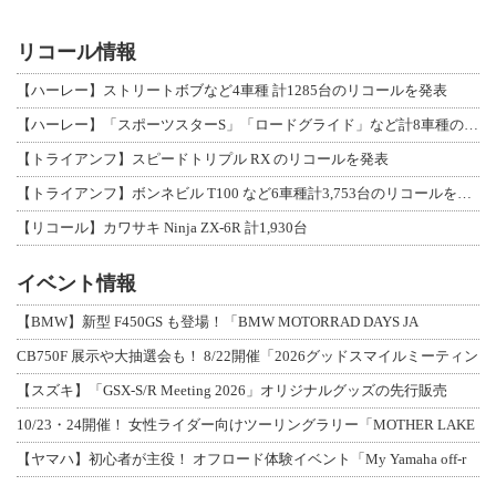
リコール情報
【ハーレー】ストリートボブなど4車種 計1285台のリコールを発表
【ハーレー】「スポーツスターS」「ロードグライド」など計8車種のリコールを発表
【トライアンフ】スピードトリプル RX のリコールを発表
【トライアンフ】ボンネビル T100 など6車種計3,753台のリコールを発表
【リコール】カワサキ Ninja ZX-6R 計1,930台
イベント情報
【BMW】新型 F450GS も登場！「BMW MOTORRAD DAYS JA
CB750F 展示や大抽選会も！ 8/22開催「2026グッドスマイルミーティン
【スズキ】「GSX-S/R Meeting 2026」オリジナルグッズの先行販売
10/23・24開催！ 女性ライダー向けツーリングラリー「MOTHER LAKE
【ヤマハ】初心者が主役！ オフロード体験イベント「My Yamaha off-r