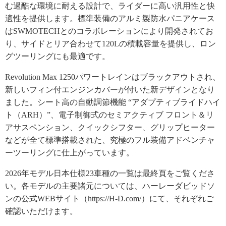
む過酷な環境に耐える設計で、ライダーに高い汎用性と快
適性を提供します。標準装備のアルミ製防水パニアケース
はSWMOTECHとのコラボレーションにより開発されてお
り、サイドとリア合わせて120Lの積載容量を提供し、ロン
グツーリングにも最適です。
Revolution Max 1250パワートレインはブラックアウトされ、
新しいフィン付エンジンカバーが付いた新デザインとなり
ました。シート高の自動調節機能 “アダプティブライドハイ
ト（ARH）”、電子制御式のセミアクティブ フロント＆リ
アサスペンション、クイックシフター、グリップヒーター
などが全て標準搭載された、究極のフル装備アドベンチャ
ーツーリングに仕上がっています。
2026年モデル日本仕様23車種の一覧は最終頁をご覧くださ
い。各モデルの主要諸元については、ハーレーダビッドソ
ンの公式WEBサイト（https://H-D.com/）にて、それぞれご
確認いただけます。