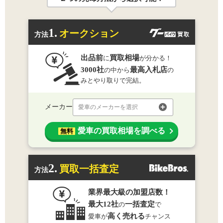
1.
オークション
方法
出品前
買取相場
に
が分かる！
3000社
最高入札店
の中から
の
みとやり取りで完結。
メーカー
愛車のメーカーを選択
愛車の買取相場を調べる
無料
2.
買取一括査定
方法
業界最大級の加盟店数！
最大12社
一括査定
の
で
高く売れる
愛車が
チャンス