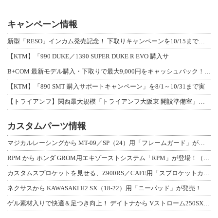
キャンペーン情報
新型「RESO」インカム発売記念！ 下取りキャンペーンを10/15まで延長して開
【KTM】「990 DUKE／1390 SUPER DUKE R EVO 購入サ
B+COM 最新モデル購入・下取りで最大9,000円をキャッシュバック！「B+F
【KTM】「890 SMT 購入サポートキャンペーン」を8/1～10/31まで実
【トライアンフ】関西最大規模「トライアンフ大阪東 開設準備室」がオープン！ 限定
カスタムパーツ情報
マジカルレーシングから MT-09／SP（24）用「フレームガード」が登場！
RPM から ホンダ GROM用エキゾーストシステム「RPM」が登場！（動画あり
カスタムスプロケットを見せる、Z900RS／CAFE用「スプロケットカバーフルキ
ネクサスから KAWASAKI H2 SX（18-22）用「ニーパッド」が発売！
ゲル素材入りで快適＆足つき向上！ デイトナから Vストローム250SX用「快適ロ