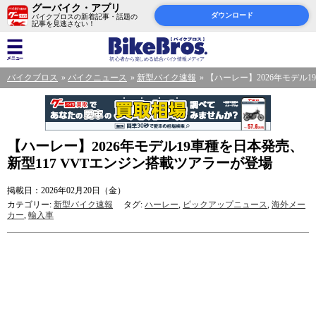
グーバイク・アプリ
ダウンロード
バイクブロスの新着記事・話題の
記事を見逃さない！
バイクブロス
バイクニュース
新型バイク速報
【ハーレー】2026年モデル1
【ハーレー】2026年モデル19車種を日本発売、
新型117 VVTエンジン搭載ツアラーが登場
掲載日：2026年02月20日（金）
カテゴリー:
新型バイク速報
タグ:
ハーレー
,
ピックアップニュース
,
海外メー
カー
,
輸入車