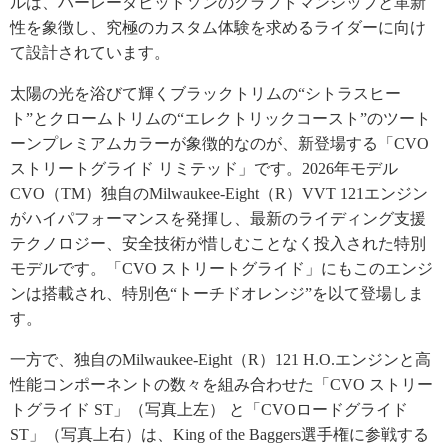
ルは、ハーレーダビッドソンのクラフトマンシップと革新
性を象徴し、究極のカスタム体験を求めるライダーに向け
て設計されています。
太陽の光を浴びて輝くブラックトリムの“シトラスヒー
ト”とクロームトリムの“エレクトリックコースト”のツート
ーンプレミアムカラーが象徴的なのが、新登場する「CVO
ストリートグライド リミテッド」です。2026年モデル
CVO（TM）独自のMilwaukee-Eight（R）VVT 121エンジン
がハイパフォーマンスを発揮し、最新のライディング支援
テクノロジー、安全技術が惜しむことなく投入された特別
モデルです。「CVO ストリートグライド」にもこのエンジ
ンは搭載され、特別色“トーチドオレンジ”を以て登場しま
す。
一方で、独自のMilwaukee-Eight（R）121 H.O.エンジンと高
性能コンポーネントの数々を組み合わせた「CVO ストリー
トグライド ST」（写真上左） と「CVOロードグライド
ST」（写真上右）は、King of the Baggers選手権に参戦する