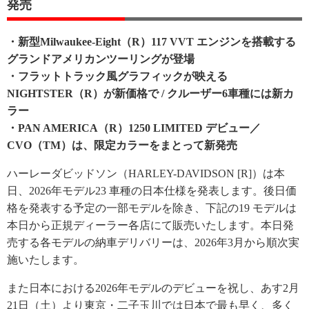
発売
・新型Milwaukee-Eight（R）117 VVT エンジンを搭載する
グランドアメリカンツーリングが登場
・フラットトラック風グラフィックが映える
NIGHTSTER（R）が新価格で / クルーザー6車種には新カ
ラー
・PAN AMERICA（R）1250 LIMITED デビュー／
CVO（TM）は、限定カラーをまとって新発売
ハーレーダビッドソン（HARLEY-DAVIDSON [R]）は本
日、2026年モデル23 車種の日本仕様を発表します。後日価
格を発表する予定の一部モデルを除き、下記の19 モデルは
本日から正規ディーラー各店にて販売いたします。本日発
売する各モデルの納車デリバリーは、2026年3月から順次実
施いたします。
また日本における2026年モデルのデビューを祝し、あす2月
21日（土）より東京・二子玉川では日本で最も早く、多く