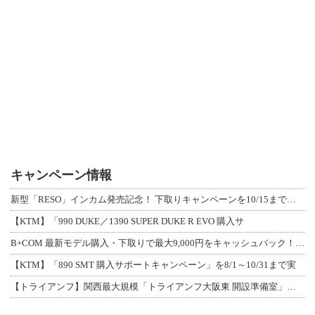
キャンペーン情報
新型「RESO」インカム発売記念！ 下取りキャンペーンを10/15まで延長して開
【KTM】「990 DUKE／1390 SUPER DUKE R EVO 購入サ
B+COM 最新モデル購入・下取りで最大9,000円をキャッシュバック！「B+F
【KTM】「890 SMT 購入サポートキャンペーン」を8/1～10/31まで実
【トライアンフ】関西最大規模「トライアンフ大阪東 開設準備室」がオープン！ 限定