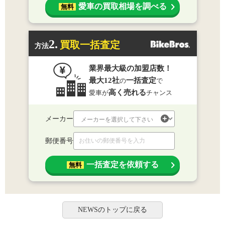
愛車の買取相場を調べる
無料
2.
買取一括査定
方法
業界最大級の加盟店数！
最大12社
一括査定
の
で
高く売れる
愛車が
チャンス
メーカー
郵便番号
一括査定を依頼する
無料
NEWSのトップに戻る