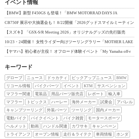
イベント情報
【BMW】新型 F450GS も登場！「BMW MOTORRAD DAYS JA
CB750F 展示や大抽選会も！ 8/22開催「2026グッドスマイルミーティン
【スズキ】「GSX-S/R Meeting 2026」オリジナルグッズの先行販売
10/23・24開催！ 女性ライダー向けツーリングラリー「MOTHER LAKE
【ヤマハ】初心者が主役！ オフロード体験イベント「My Yamaha off-r
キーワード
グローブ
ニュース
ドゥカティ
ピックアップニュース
BMW
リコール情報
バイクパーツ
イベント
KTM
サスペンション
マフラー関連
電装品
用品パーツ販売店
レポート
輸入車
マフラー
トピックス
ハーレー
海外メーカー
試乗会
アパレル
キャンプツーリング
外装パーツ
ツーリング
国内メーカー
電動バイク
バイクイベント
バイク雑貨
モータースポーツ
ヘルメット
動画
ハンドル関連
カワサキ
キャンペーン
トライアンフ
オープン情報
走行＆ライテク
車両情報
ホンダ