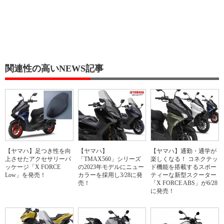
関連性の高いNEWS記事
【ヤマハ】足つき性を向
【ヤマハ】
【ヤマハ】通勤・通学が
上させたアクセサリーパ
「TMAX560」シリーズ
楽しくなる！ コネクテッ
ッケージ「X FORCE
の2023年モデルにニュー
ド機能を搭載するスポー
Low」を発売！
カラーを採用し3/28に発
ティーな新型スクーター
売！
「X FORCE ABS」が6/28
に発売！