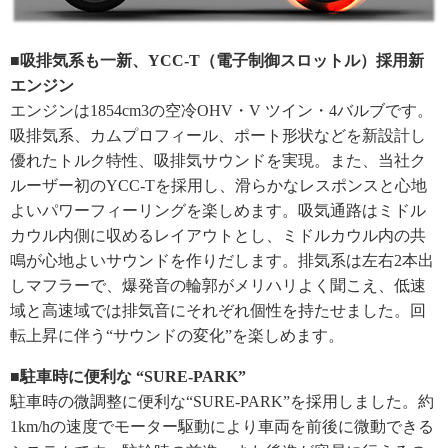
■吸排気系も一新、YCC-T（電子制御スロットル）採用新
エンジン
エンジンは1854cm3の空冷OHV・V ツイン・4バルブです。
吸排気系、カムプロフィール、ポート形状などを新設計し
優れたトルク特性、吸排気サウンドを実現。また、当社ク
ルーザー初のYCC-Tを採用し、滑らかなレスポンスと心地
よいパワーフィーリングを楽しめます。吸気通路はミドル
カウル内側に収めるレイアウトとし、ミドルカウル内の共
鳴が心地よいサウンドを作りだします。排気系は左右2本出
しマフラーで、爆発音の輪郭がメリハリよく聞こえ、低速
域と高速域では排気音にそれぞれ個性を持たせました。回
転上昇に伴う“サウンドの変化”を楽しめます。
■駐車時に便利な “SURE-PARK”
駐車時の微調整に便利な“SURE-PARK”を採用しました。約
1km/hの速度でモーター駆動により車両を前後に微動できる