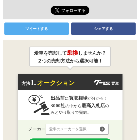
ツイートする
シェアする
乗換
愛車を売却して
しませんか？
２つの売却方法から選択可能！
1.
オークション
方法
出品前
買取相場
に
が分かる！
3000社
最高入札店
の中から
の
みとやり取りで完結。
メーカー
愛車のメーカーを選択