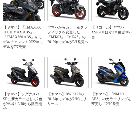
【ヤマハ】「TMAX560
ヤマハからカラー＆グラ
【リコール】ヤマハ
TECH MAX ABS」
フィックを変更した
XSR700 ほか2車種 計968
「TMAX560 ABS」をモ
「MT-03」「MT-25」の
台
デルチェンジ！2022年モ
2019年モデルが3/1発売へ
デルを7/7発売
【ヤマハ】シグナス-X
【ヤマハ】BW’S125の
【ヤマハ】「NMAX
SRに新カラーとして2色
2018年モデルが2/10にリ
ABS」のカラーリングを
が登場！2/10から販売開
リース！
変更して2/10発売
始