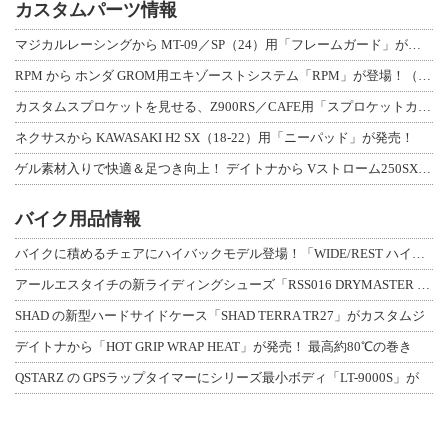
カスタムパーツ情報
マジカルレーシングから MT-09／SP（24）用「フレームガード」が登場！
RPM から ホンダ GROM用エキゾーストシステム「RPM」が登場！（動画あり
カスタムスプロケットを見せる、Z900RS／CAFE用「スプロケットカバーフルキ
ネクサスから KAWASAKI H2 SX（18-22）用「ニーパッド」が発売！
ゲル素材入りで快適＆足つき向上！ デイトナから Vストローム250SX用「快適ロ
バイク用品情報
バイクに積めるチェアにハイバックモデル登場！「WIDE/REST ハイバックチェ
アールエスタイチの新ライディングシューズ「RSS016 DRYMASTER スト
SHAD の新型ハードサイドケース「SHAD TERRA TR27」がカスタムジ
デイトナから「HOT GRIP WRAP HEAT」が発売！ 最高約80℃の巻き
QSTARZ の GPSラップタイマーにシリーズ最小ボディ「LT-9000S」が