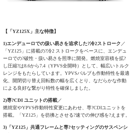
【「YZ125X」主な特徴】
1)エンデューロでの扱い易さを追求した?冷2ストローク
／
「YZ125」に搭載の?冷2 ストロークをベースに、エンデュ
ーロでの?破性・扱い易さを照準に開発。燃焼室容積を拡?
し圧縮?は8.6から7.4（YPVS全開時）として、幅広いトルク
レンジをもたらしています。YPVSバルブも作動特性を最適
化、開閉切り替え回転数の幅を広くとり、なだらかな作動
による良好な繋がり特性を確保しました。
2)専?CDI ユニットの搭載
／
燃焼室やYPVS作動特性変更にあわせ、専?CDIユニットを
搭載。「YZ125」を彷彿とさせる?速での伸び感を?えます。
3)「YZ125」共通フレームと専?セッティングのサスペンシ