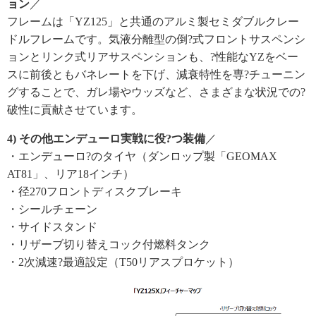
ョン
／
フレームは「YZ125」と共通のアルミ製セミダブルクレー
ドルフレームです。気液分離型の倒?式フロントサスペンシ
ョンとリンク式リアサスペンションも、?性能なYZをベー
スに前後ともバネレートを下げ、減衰特性を専?チューニン
グすることで、ガレ場やウッズなど、さまざまな状況での?
破性に貢献させています。
4) その他エンデューロ実戦に役?つ装備
／
・エンデューロ?のタイヤ（ダンロップ製「GEOMAX
AT81」、リア18インチ）
・径270フロントディスクブレーキ
・シールチェーン
・サイドスタンド
・リザーブ切り替えコック付燃料タンク
・2次減速?最適設定（T50リアスプロケット）