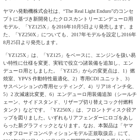
ヤマハ発動機株式会社は、“The Real Light Enduro”のコンセ
プトに基づき新開発したクロスカントリーエンデューロ用
モデル、「YZ125X」を2016年10月5日より発売します。ま
た、「YZ250X」についても、2017年モデルを設定し2016年
8月25日より発売します。
「YZ125X」は、「YZ125」をベースに、エンジンを扱い易
い特性に仕様を変更、実戦で役立つ諸装備を追加し、エン
デューロ用としました。「YZ125」からの変更点は、1）燃
焼室、YPVS 作動特性最適化、2）専用CDI ユニット、3）
サスペンションの専用セッティング、4）リア18 インチ化、
5）2 次減速比変更、6）エンデューロ用装備追加（シールチ
ェーン、サイドスタンド、リザーブ切り替えコック付燃料
タンク）などです。「YZ250X」は、フロントディスク径ア
ップを図りました。いずれもリアフェンダーにロゴをあし
らった新グラフィックとなります。なお、本製品は「ヤマ
ハオフロードコンペティションモデル正規取扱店」にて、