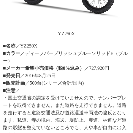
YZ250X
■名称
／YZ250X
■カラー
／ディープパープリッシュブルーソリッドE（ブル
ー）
■メーカー希望小売価格（税8%込み）
／727,920円
■発売日
／2016年8月25日
■販売計画
／500台(シリーズ合計/国内)
■注意
／
・国土交通省の認定を受けていませんので、ナンバープレ
ートを取得できません。また道路を走行できません。道路
を走行すると道路交通法及び道路運送車両法の違反となり
ます。私道、寺の境内、海辺、堤防上、農道、林道など道
路の形態を整えていないところでも、人や車が自由に出入