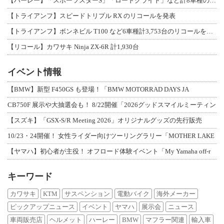
【ハーレー】「スポーツスターS」「ロードグライド」など計8車種のリコールを発表
【トライアンフ】スピードトリプル RX のリコールを発表
【トライアンフ】ボンネビル T100 など6車種計3,753台のリコールを発表
【リコール】カワサキ Ninja ZX-6R 計1,930台
イベント情報
【BMW】新型 F450GS も登場！「BMW MOTORRAD DAYS JA
CB750F 展示や大抽選会も！ 8/22開催「2026グッドスマイルミーティン
【スズキ】「GSX-S/R Meeting 2026」オリジナルグッズの先行販売
10/23・24開催！ 女性ライダー向けツーリングラリー「MOTHER LAKE
【ヤマハ】初心者が主役！ オフロード体験イベント「My Yamaha off-r
キーワード
カワサキ
KTM
サスペンション
電動バイク
海外メーカー
ピックアップニュース
イベント
ヤマハ
展示会
ニュース
車両販売店
ヘルメット
ハーレー
BMW
マフラー関連
輸入車