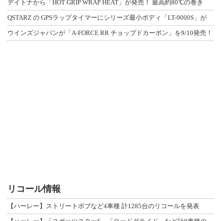
デイトナから「HOT GRIP WRAP HEAT」が発売！ 最高約80℃の巻き
QSTARZ の GPSラップタイマーにシリーズ最小ボディ「LT-9000S」が
ウインズジャパンが「A-FORCE RR チョップドカーボン」を9/10発売！
リコール情報
【ハーレー】ストリートボブなど4車種 計1285台のリコールを発表