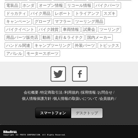
電装品
ホンダ
オープン情報
リコール情報
バイクパーツ
ドゥカティ
バイク用品
レポート
トライアンフ
スズキ
キャンペーン
グローブ
マフラー
ツーリング用品
バイクイベント
バイク雑貨
車両情報
試乗会
ツーリング
用品パーツ販売店
動画
走行＆ライテク
国内メーカー
ハンドル関連
キャンプツーリング
外装パーツ
トピックス
アパレル
モータースポーツ
会社概要
特定商取引法
利用規約
採用情報
お問合せ
個人情報保護方針
個人情報の取扱いについて
会員規約
スマートフォン
デスクトップ