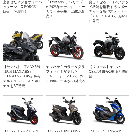
上させたアクセサリーパ
「TMAX560」シリーズ
楽しくなる！ コネクテッ
ッケージ「X FORCE
の2023年モデルにニュー
ド機能を搭載するスポー
Low」を発売！
カラーを採用し3/28に発
ティーな新型スクーター
売！
「X FORCE ABS」が6/28
に発売！
【ヤマハ】「TMAX560
ヤマハからカラー＆グラ
【リコール】ヤマハ
TECH MAX ABS」
フィックを変更した
XSR700 ほか2車種 計968
「TMAX560 ABS」をモ
「MT-03」「MT-25」の
台
デルチェンジ！2022年モ
2019年モデルが3/1発売へ
デルを7/7発売
【ヤマハ】シグナス-X
【ヤマハ】BW’S125の
【ヤマハ】「NMAX