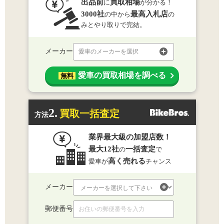
出品前
買取相場
に
が分かる！
3000社
最高入札店
の中から
の
みとやり取りで完結。
メーカー
愛車のメーカーを選択
愛車の買取相場を調べる
無料
2.
買取一括査定
方法
業界最大級の加盟店数！
最大12社
一括査定
の
で
高く売れる
愛車が
チャンス
メーカー
郵便番号