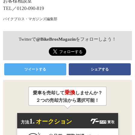
お客様相談室
TEL／0120-090-819
バイクブロス・マガジンズ編集部
Twitterで
@BikeBrosMagazin
をフォローしよう！
ツイートする
シェアする
乗換
愛車を売却して
しませんか？
２つの売却方法から選択可能！
1.
オークション
方法