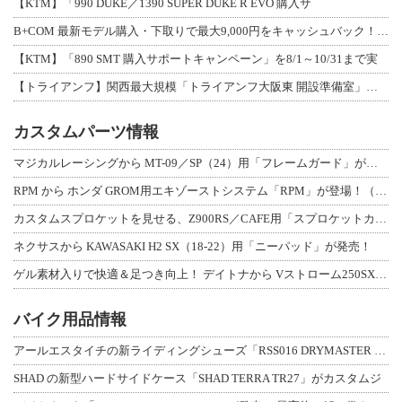
【KTM】「990 DUKE／1390 SUPER DUKE R EVO 購入サ
B+COM 最新モデル購入・下取りで最大9,000円をキャッシュバック！「B+F
【KTM】「890 SMT 購入サポートキャンペーン」を8/1～10/31まで実
【トライアンフ】関西最大規模「トライアンフ大阪東 開設準備室」がオープン！ 限定
カスタムパーツ情報
マジカルレーシングから MT-09／SP（24）用「フレームガード」が登場！
RPM から ホンダ GROM用エキゾーストシステム「RPM」が登場！（動画あり
カスタムスプロケットを見せる、Z900RS／CAFE用「スプロケットカバーフルキ
ネクサスから KAWASAKI H2 SX（18-22）用「ニーパッド」が発売！
ゲル素材入りで快適＆足つき向上！ デイトナから Vストローム250SX用「快適ロ
バイク用品情報
アールエスタイチの新ライディングシューズ「RSS016 DRYMASTER スト
SHAD の新型ハードサイドケース「SHAD TERRA TR27」がカスタムジ