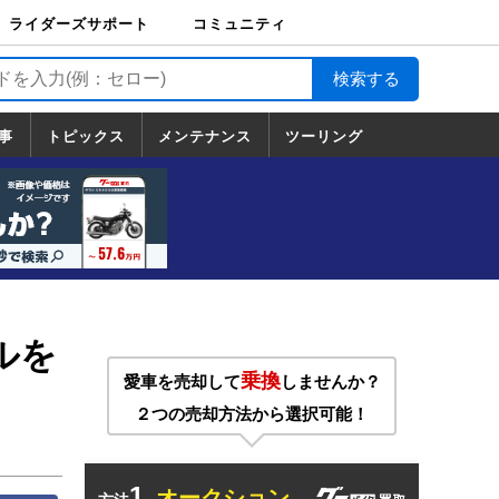
ライダーズサポート
コミュニティ
ライダーズサポート
バイク輸送
バイクガレージライ
バイク車両保険
ロードサービス
バイク試乗
コミュニティ
日記
ツーリング
カスタム
TOP
フ
TOP
事
トピックス
メンテナンス
ツーリング
トピックス
ホンダ
ヤマハ
スズキ
カワサキ
ハーレーダ
BMW
ドゥカティ
トライアン
メンテナンス
基本整備
部位別メンテ
工具の使い方
ツール100選
メンテのうん
一覧
ビッドソン
フ
一覧
ちく
ルを
乗換
愛車を売却して
しませんか？
２つの売却方法から選択可能！
1.
オークション