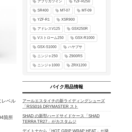
アフリカツイン
YZF-R250
SR400
MT-07
MT-09
YZF-R1
XSR900
アドレスV125
GSX250R
Vストローム250
GSX-R1000
GSX-S1000
ハヤブサ
ニンジャ250
Z900RS
ニンジャ1000
ZRX1200
バイク用品情報
段にレベル
アールエスタイチの新ライディングシューズ
「RSS016 DRYMASTER スト
SHAD の新型ハードサイドケース「SHAD
04箇所
TERRA TR27」がカスタムジ
デイトナから「HOT GRIP WRAP HEAT」が発