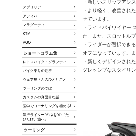
・新しいスリップアシス
アプリリア
・より軽く、改善された
アディバ
せています。
マラグーティ
・ライドバイワイヤー 
KTM
た。また、スロットルプ
PGO
・ライダーが選択できるト
オフになっています。ま
ショートコラム集
・新しくデザインされた
レトロバイク・グラフティ
グレッシブなスタイリン
バイク乗りの勘所
ウェア屋さんのひとりごと
ツーリングのつぼ
カスタムの真面目な話
医学でコーナリングを極める!
流浪ライター“のぶを”の『た
びたび、旅へ』
ツーリング