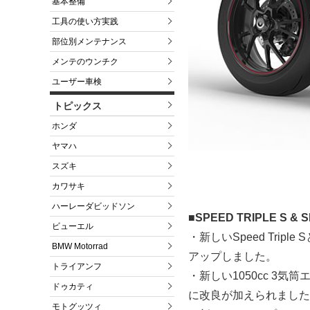
基本整備
工具の使い方実践
部位別メンテナンス
メンテのウンチク
ユーザー車検
トピックス
ホンダ
ヤマハ
スズキ
カワサキ
ハーレーダビッドソン
■SPEED TRIPLE S &
ビューエル
・新しいSpeed Trip
BMW Motorrad
アップしました。
トライアンフ
・新しい1050cc 3
ドゥカティ
に改良が加えられました
モトグッツィ