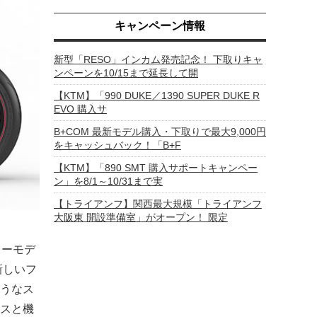
キャンペーン情報
新型「RESO」インカム発売記念！ 下取りキャ
ンペーンを10/15まで延長して開
【KTM】「990 DUKE／1390 SUPER DUKE R
EVO 購入サ
B+COM 最新モデル購入・下取りで最大9,000円
をキャッシュバック！「B+F
【KTM】「890 SMT 購入サポートキャンペー
ン」を8/1～10/31まで実
【トライアンフ】関西最大規模「トライアンフ
大阪東 開設準備室」がオープン！ 限定
リーモデ
新しいフ
うなス
スと機