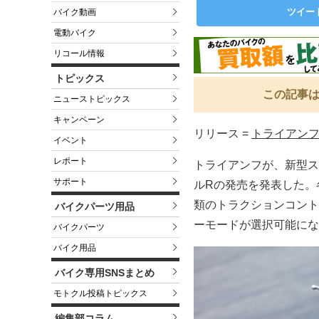
ツイー
バイク動画
電動バイク
リコール情報
トピックス
この記事は
ニューストピックス
キャンペーン
リリース =
トライアン
イベント
レポート
トライアンフが、新型ス
サポート
ルRの発売を発表した。
類のトラクションコント
バイクパーツ用品
ーモードが選択可能にな
バイクパーツ
バイク用品
バイク専用SNSまとめ
モトクル投稿トピックス
編集部コラム