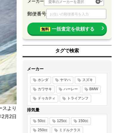
メーカー
郵便番号
一括査定を依頼する
無料
タグで検索
メーカー
ホンダ
ヤマハ
スズキ
カワサキ
ハーレー
BMW
ドゥカティ
トライアンフ
ースより
排気量
年2月2日
50cc
125cc
150cc
250cc
ミドルクラス