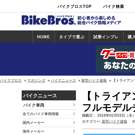
バイクブロスTOP
バイク検索
中古バイ
カタログ検
ショップ検
ク・新車検
索
索
索
HOME
タイプで選ぶ
試乗インプレ
購
スポーツ＆ネ
原付＆ミニバ
アメリカン＆
ビッグスクー
オフロード
試乗インプレ
ホンダ
ヤマハ
スズキ
カワサキ
ハーレー
BMW
トライアンフ
ドゥカティ
購
ホ
ヤ
ス
カ
イキッド
イク
クルーザー
ター
一覧
一
バイクブロス
マガジンズ
バイクニュース
新型バイク速報
【トライアン
【トライア
バイクニュース
フルモデル
バイク車両
全てのバイク車両情報
掲載日： 2016年02月03日（水）
カテゴリー:
新型バイク速報
タ
国内メーカー
海外メーカー