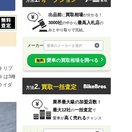
方法
出品前
買取相場
に
が分かる！
3000社
最高入札店
の中から
の
みとやり取りで完結。
メーカー
愛車のメーカーを選択
愛車の買取相場を調べる
無料
トリプ
トは3種
ライダ
2.
買取一括査定
方法
業界最大級の加盟店数！
最大12社
一括査定
の
で
高く売れる
愛車が
チャンス