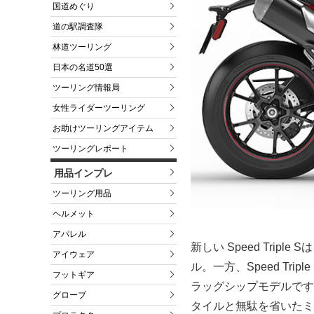
国道めぐり
道の駅調査隊
林道ツーリング
日本の名道50選
ツーリング情報局
女性ライダーツーリング
お助けツーリングアイテム
ツーリングレポート
用品インプレ
ツーリング用品
ヘルメット
アパレル
新しい Speed Tri
アイウェア
ル。一方、Speed Tr
フットギア
ラッグシップモデルです
グローブ
タイルと無駄を省いたミ