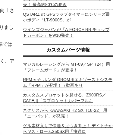
売！ 最高約80℃の巻き
向上さ
QSTARZ の GPSラップタイマーにシリーズ最
小ボディ「LT-9000S」が
りまし
ウインズジャパンが「A-FORCE RR チョップ
ドカーボン」を9/10発売！
準では
カスタムパーツ情報
く、ア
マジカルレーシングから MT-09／SP（24）用
「フレームガード」が登場！
RPM から ホンダ GROM用エキゾーストシステ
ム「RPM」が登場！（動画あり
カスタムスプロケットを見せる、Z900RS／
CAFE用「スプロケットカバーフルキ
ネクサスから KAWASAKI H2 SX（18-22）用
「ニーパッド」が発売！
ゲル素材入りで快適＆足つき向上！ デイトナか
ら Vストローム250SX用「快適ロ