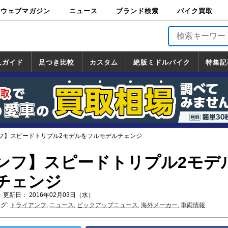
ウェブマガジン
ニュース
ブランド検索
バイク買取
バイクブロス・
原付＆ミニバイ
スポーツ＆ネイ
アメリカン＆ツ
ビッグスクータ
オフロード
バージンハーレ
バージンBMW
バージンドゥカ
バージントライ
ニュース
車両情報
イベント
キャンペ
トピック
バイク用
バイクパ
書籍・
サポート
お知らせ
ブランドを検
ブランドボイ
バイク買取
マガジンズ
ク
キッド
アラー
ー
ー
ティ
アンフ
TOP
ーン
ス
品
ーツ
DVD
索
ス
入ガイド
足つき比較
カスタム
絶版ミドルバイク
特集記
入ガイド
ンダ
マハ
ズキ
ワサキ
カスタム
ホンダ
ヤマハ
スズキ
カワサキ
道の駅調査隊
ツーリング情報局
日本の道50選
国道めぐり
林道ツーリング
絶版ミドルバイク
ホンダ
ヤマハ
スズキ
カワサキ
覧
一覧
一覧
フ】スピードトリプル2モデルをフルモデルチェンジ
ンフ】スピードトリプル2モデ
チェンジ
 更新日： 2016年02月03日（水）
グ:
トライアンフ
,
ニュース
,
ピックアップニュース
,
海外メーカー
,
車両情報