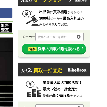
方法
出品前
買取相場
に
が分かる！
3000社
最高入札店
の中から
の
みとやり取りで完結。
メーカー
愛車のメーカーを選択
愛車の買取相場を調べる
無料
2.
買取一括査定
方法
業界最大級の加盟店数！
最大12社
一括査定
の
で
高く売れる
愛車が
チャンス