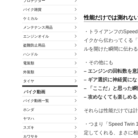
プロテクター
バイク雑貨
性能だけでは測れな
ケミカル
メンテナンス用品
・トライアンフのSpee
エンジンオイル
イクから伝わってくる「Do
盗難防止用品
ルを開けた瞬間に伝わる
ハンドル
・その他にも
電装類
– エンジンの回転数を
外装類
– ギア選択に神経質にな
タイヤ
– 「ここだ」と思った
バイク動画
– 攻めなくても楽しめ
バイク動画一覧
ホンダ
それらは性能だけでは計
ヤマハ
・つまり「Speed Twin
スズキ
定してくれる、まさに相
カワサキ