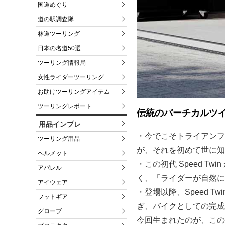
国道めぐり
道の駅調査隊
林道ツーリング
日本の名道50選
ツーリング情報局
女性ライダーツーリング
お助けツーリングアイテム
ツーリングレポート
伝統のバーチカルツイン
用品インプレ
・今でこそトライアンフ
ツーリング用品
が、それを初めて世に知ら
ヘルメット
・この初代 Speed 
アパレル
く、「ライダーが自然に
アイウェア
・登場以降、Speed 
フットギア
ぎ、バイクとしての完成
グローブ
今回生まれたのが、この「Spee