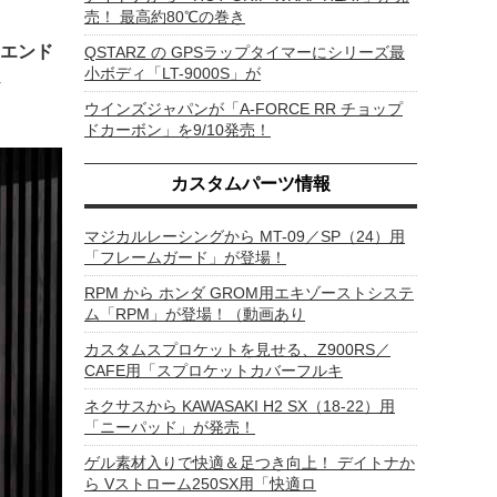
売！ 最高約80℃の巻き
エンド
QSTARZ の GPSラップタイマーにシリーズ最
小ボディ「LT-9000S」が
ウインズジャパンが「A-FORCE RR チョップ
ドカーボン」を9/10発売！
カスタムパーツ情報
マジカルレーシングから MT-09／SP（24）用
「フレームガード」が登場！
RPM から ホンダ GROM用エキゾーストシステ
ム「RPM」が登場！（動画あり
カスタムスプロケットを見せる、Z900RS／
CAFE用「スプロケットカバーフルキ
ネクサスから KAWASAKI H2 SX（18-22）用
「ニーパッド」が発売！
ゲル素材入りで快適＆足つき向上！ デイトナか
ら Vストローム250SX用「快適ロ