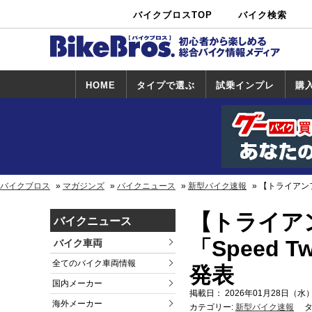
バイクブロスTOP
バイク検索
中古バイ
カタログ検
ショップ検
ク・新車検
索
索
索
HOME
タイプで選ぶ
試乗インプレ
購
スポーツ＆ネ
原付＆ミニバ
アメリカン＆
ビッグスクー
オフロード
試乗インプレ
ホンダ
ヤマハ
スズキ
カワサキ
ハーレー
BMW
トライアンフ
ドゥカティ
購
ホ
ヤ
ス
カ
イキッド
イク
クルーザー
ター
一覧
一
バイクブロス
マガジンズ
バイクニュース
新型バイク速報
【トライアンフ】世
【トライア
バイクニュース
「Speed Tw
バイク車両
全てのバイク車両情報
発表
国内メーカー
掲載日： 2026年01月28日（水）
海外メーカー
カテゴリー:
新型バイク速報
タ