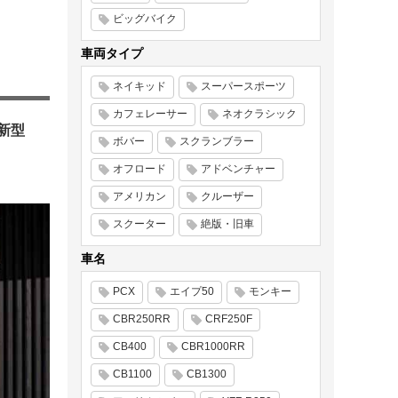
ビッグバイク
車両タイプ
ネイキッド
スーパースポーツ
カフェレーサー
ネオクラシック
新型
ボバー
スクランブラー
オフロード
アドベンチャー
アメリカン
クルーザー
スクーター
絶版・旧車
車名
PCX
エイプ50
モンキー
CBR250RR
CRF250F
CB400
CBR1000RR
CB1100
CB1300