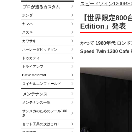
スピードツイン1200R
プロが造るカスタム
ホンダ
【世界限定800台】新
ヤマハ
Edition」発表
スズキ
カワサキ
かつて 1960年代 
ハーレーダビッドソン
Speed Twin 1200 Ca
ドゥカティ
トライアンフ
BMW Motorrad
ロイヤルエンフィールド
メンテナンス
メンテナンス一覧
サンメカのためのツール100
選
セット工具の次はこれ!!