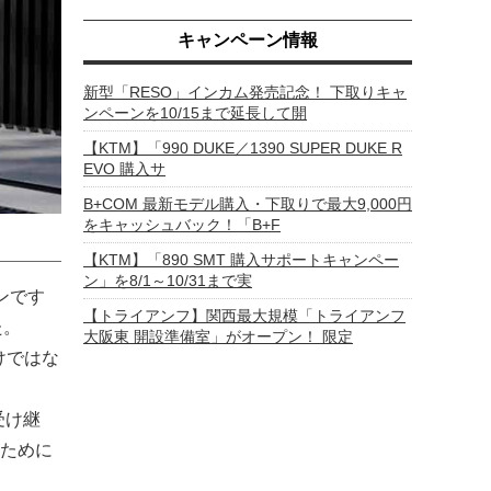
キャンペーン情報
新型「RESO」インカム発売記念！ 下取りキャ
ンペーンを10/15まで延長して開
【KTM】「990 DUKE／1390 SUPER DUKE R
EVO 購入サ
B+COM 最新モデル購入・下取りで最大9,000円
をキャッシュバック！「B+F
【KTM】「890 SMT 購入サポートキャンペー
ン」を8/1～10/31まで実
ンです
【トライアンフ】関西最大規模「トライアンフ
た。
大阪東 開設準備室」がオープン！ 限定
けではな
受け継
ために