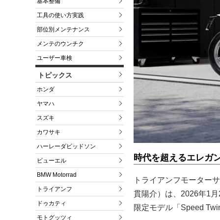
基本整備
工具の使い方実践
部位別メンテナンス
メンテのウンチク
ユーザー車検
トピックス
ホンダ
ヤマハ
スズキ
カワサキ
ハーレーダビッドソン
時代を超えるエレガ
ビューエル
BMW Motorrad
トライアンフモーターサ
トライアンフ
貫陽介）は、2026年1
ドゥカティ
限定モデル「Speed Twin
モトグッツィ