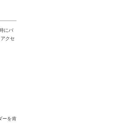
グ時にバ
、アクセ
イダーを肯