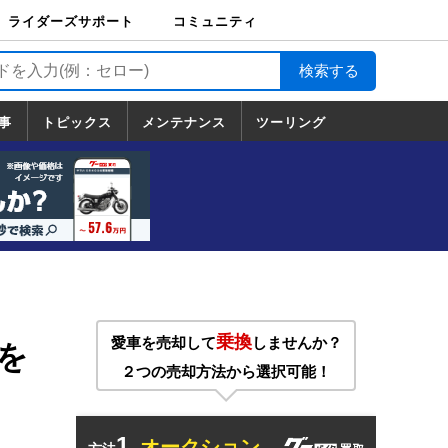
ライダーズサポート
コミュニティ
ライダーズサポート
バイク輸送
バイクガレージライ
バイク車両保険
ロードサービス
バイク試乗
コミュニティ
日記
ツーリング
カスタム
TOP
フ
TOP
事
トピックス
メンテナンス
ツーリング
トピックス
ホンダ
ヤマハ
スズキ
カワサキ
ハーレーダ
BMW
ドゥカティ
トライアン
メンテナンス
基本整備
部位別メンテ
工具の使い方
ツール100選
メンテのうん
一覧
ビッドソン
フ
一覧
ちく
乗換
愛車を売却して
しませんか？
」を
２つの売却方法から選択可能！
1.
オークション