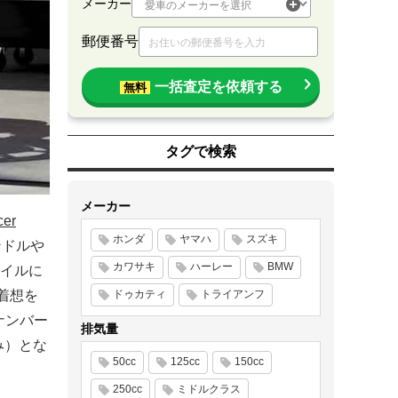
メーカー
郵便番号
一括査定を依頼する
無料
タグで検索
メーカー
cer
ホンダ
ヤマハ
スズキ
ンドルや
カワサキ
ハーレー
BMW
イルに
着想を
ドゥカティ
トライアンフ
ナンバー
排気量
み）とな
50cc
125cc
150cc
250cc
ミドルクラス