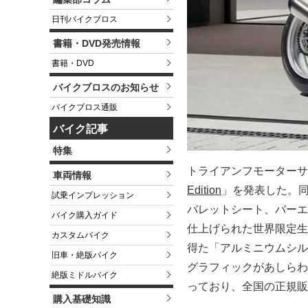
日刊バイクブロス
書籍・DVD発売情報
書籍・DVD
バイクブロスのお知らせ
バイクブロス通販
バイク記事
特集
トライアンフモーターサ
車両情報
Edition
」を発表した。
試乗インプレッション
バレットシート、バーエ
バイク購入ガイド
仕上げられた世界限定生
カスタムバイク
得た「アルミニウムシル
旧車・絶版バイク
グラフィックがあしらわれ
絶版ミドルバイク
っており、全国の正規販
購入基礎知識