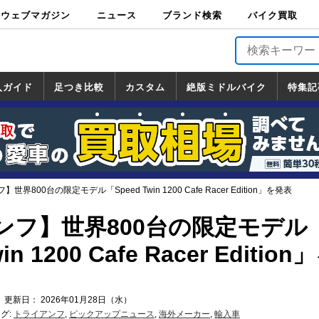
ウェブマガジン
ニュース
ブランド検索
バイク買取
バイクブロス・
原付＆ミニバイ
スポーツ＆ネイ
アメリカン＆ツ
ビッグスクータ
オフロード
バージンハーレ
バージンBMW
バージンドゥカ
バージントライ
ニュース
車両情報
イベント
キャンペ
トピック
バイク用
バイクパ
書籍・
サポート
お知らせ
ブランドを検
ブランドボイ
バイク買取
マガジンズ
ク
キッド
アラー
ー
ー
ティ
アンフ
TOP
ーン
ス
品
ーツ
DVD
索
ス
入ガイド
足つき比較
カスタム
絶版ミドルバイク
特集記
入ガイド
ンダ
マハ
ズキ
ワサキ
カスタム
ホンダ
ヤマハ
スズキ
カワサキ
道の駅調査隊
ツーリング情報局
日本の道50選
国道めぐり
林道ツーリング
絶版ミドルバイク
ホンダ
ヤマハ
スズキ
カワサキ
覧
一覧
一覧
界800台の限定モデル「Speed Twin 1200 Cafe Racer Edition」を発表
ンフ】世界800台の限定モデル
in 1200 Cafe Racer Edition
 更新日： 2026年01月28日（水）
グ:
トライアンフ
,
ピックアップニュース
,
海外メーカー
,
輸入車