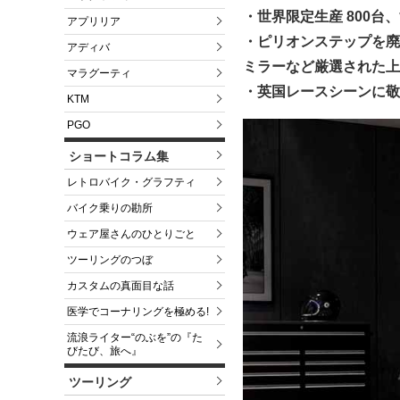
・世界限定生産 800
アプリリア
・ピリオンステップを廃
アディバ
ミラーなど厳選された上
マラグーティ
・英国レースシーンに敬
KTM
PGO
ショートコラム集
レトロバイク・グラフティ
バイク乗りの勘所
ウェア屋さんのひとりごと
ツーリングのつぼ
カスタムの真面目な話
医学でコーナリングを極める!
流浪ライター“のぶを”の『た
びたび、旅へ』
ツーリング