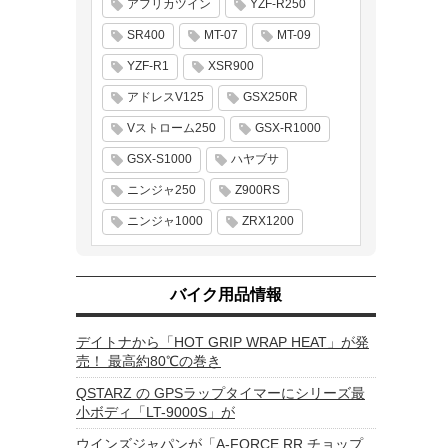
アフリカツイン
YZF-R250
SR400
MT-07
MT-09
YZF-R1
XSR900
アドレスV125
GSX250R
Vストローム250
GSX-R1000
GSX-S1000
ハヤブサ
ニンジャ250
Z900RS
ニンジャ1000
ZRX1200
バイク用品情報
デイトナから「HOT GRIP WRAP HEAT」が発
売！ 最高約80℃の巻き
QSTARZ の GPSラップタイマーにシリーズ最
小ボディ「LT-9000S」が
ウインズジャパンが「A-FORCE RR チョップ