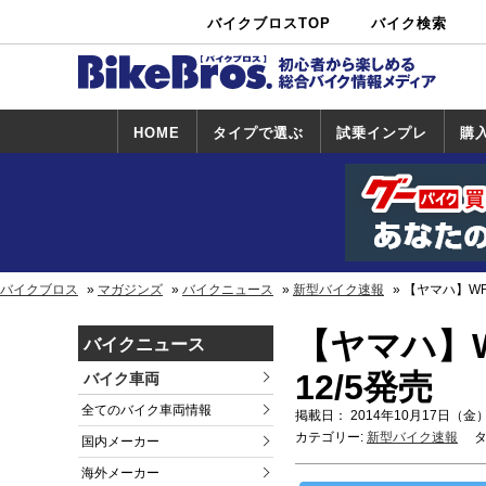
バイクブロスTOP
バイク検索
中古バイ
カタログ検
ショップ検
ク・新車検
索
索
索
HOME
タイプで選ぶ
試乗インプレ
購
スポーツ＆ネ
原付＆ミニバ
アメリカン＆
ビッグスクー
オフロード
試乗インプレ
ホンダ
ヤマハ
スズキ
カワサキ
ハーレー
BMW
トライアンフ
ドゥカティ
購
ホ
ヤ
ス
カ
イキッド
イク
クルーザー
ター
一覧
一
バイクブロス
マガジンズ
バイクニュース
新型バイク速報
【ヤマハ】WR
【ヤマハ】
バイクニュース
12/5発売
バイク車両
全てのバイク車両情報
掲載日： 2014年10月17日（金）
カテゴリー:
新型バイク速報
タ
国内メーカー
海外メーカー