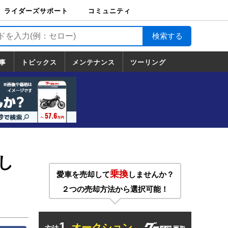
ライダーズサポート
コミュニティ
ライダーズサポート
バイク輸送
バイクガレージライ
バイク車両保険
ロードサービス
バイク試乗
コミュニティ
日記
ツーリング
カスタム
TOP
フ
TOP
事
トピックス
メンテナンス
ツーリング
トピックス
ホンダ
ヤマハ
スズキ
カワサキ
ハーレーダ
BMW
ドゥカティ
トライアン
メンテナンス
基本整備
部位別メンテ
工具の使い方
ツール100選
メンテのうん
一覧
ビッドソン
フ
一覧
ちく
し
乗換
愛車を売却して
しませんか？
２つの売却方法から選択可能！
1.
オークション