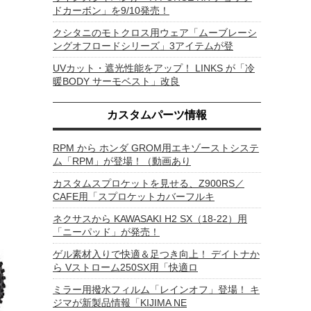
ドカーボン」を9/10発売！
クシタニのモトクロス用ウェア「ムーブレーシ
ングオフロードシリーズ」3アイテムが登
UVカット・遮光性能をアップ！ LINKS が「冷
暖BODY サーモベスト」改良
カスタムパーツ情報
RPM から ホンダ GROM用エキゾーストシステ
ム「RPM」が登場！（動画あり
カスタムスプロケットを見せる、Z900RS／
CAFE用「スプロケットカバーフルキ
ネクサスから KAWASAKI H2 SX（18-22）用
「ニーパッド」が発売！
ゲル素材入りで快適＆足つき向上！ デイトナか
ら Vストローム250SX用「快適ロ
ミラー用撥水フィルム「レインオフ」登場！ キ
ジマが新製品情報「KIJIMA NE