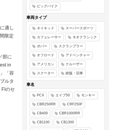
ビッグバイク
車両タイプ
に適し
ネイキッド
スーパースポーツ
期間限定
カフェレーサー
ネオクラシック
ボバー
スクランブラー
オフロード
アドベンチャー
ド部に
アメリカン
クルーザー
t in
性」「容
スクーター
絶版・旧車
ブルタ
車名
FIのセ
PCX
エイプ50
モンキー
CBR250RR
CRF250F
CB400
CBR1000RR
CB1100
CB1300