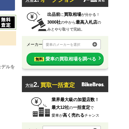
方法
出品前
買取相場
に
が分かる！
3000社
最高入札店
の中から
の
みとやり取りで完結。
メーカー
愛車のメーカーを選択
愛車の買取相場を調べる
無料
モデルを
2.
買取一括査定
方法
業界最大級の加盟店数！
最大12社
一括査定
の
で
高く売れる
愛車が
チャンス