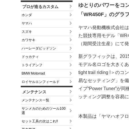
ゆとりのパワーをコ
プロが造るカスタム
「WR450F」のグラ
ホンダ
ヤマハ
ヤマハ発動機株式会社は
スズキ
た競技専用モデル「WR4
カワサキ
（期間受注生産）にて発
ハーレーダビッドソン
新グラフィックは、20
ドゥカティ
モデル名ロゴを大きくあしらいま
トライアンフ
tight trail ri
BMW Motorrad
易なセッティング」を備
ロイヤルエンフィールド
イプ“Power Tune
メンテナンス
ッティング調整を容易に
メンテナンス一覧
サンメカのためのツール100
選
本製品は「ヤマハオフロ
セット工具の次はこれ!!