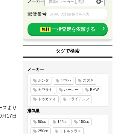
メーカー
郵便番号
一括査定を依頼する
無料
タグで検索
メーカー
ホンダ
ヤマハ
スズキ
カワサキ
ハーレー
BMW
ドゥカティ
トライアンフ
ースより
排気量
10月17日
50cc
125cc
150cc
250cc
ミドルクラス