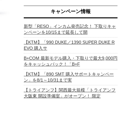
キャンペーン情報
新型「RESO」インカム発売記念！ 下取りキャ
ンペーンを10/15まで延長して開
【KTM】「990 DUKE／1390 SUPER DUKE R
EVO 購入サ
B+COM 最新モデル購入・下取りで最大9,000円
をキャッシュバック！「B+F
【KTM】「890 SMT 購入サポートキャンペー
ン」を8/1～10/31まで実
【トライアンフ】関西最大規模「トライアンフ
大阪東 開設準備室」がオープン！ 限定