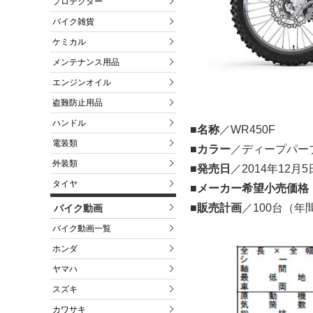
プロテクター
バイク雑貨
ケミカル
メンテナンス用品
エンジンオイル
盗難防止用品
ハンドル
■名称
／WR450F
電装類
■カラー
／ディープパー
外装類
■発売日
／2014年12月5
タイヤ
■メーカー希望小売価格
■販売計画
／100台（年
バイク動画
バイク動画一覧
ホンダ
ヤマハ
スズキ
カワサキ