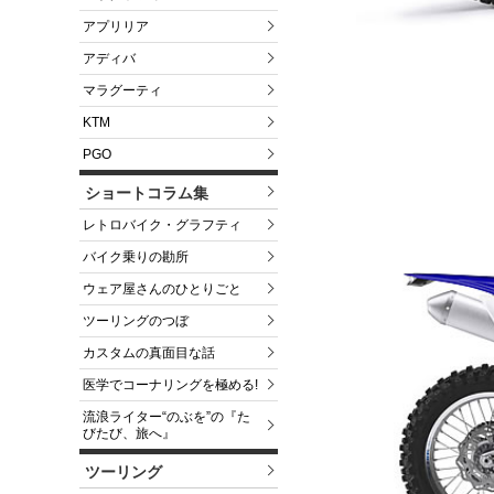
アプリリア
アディバ
マラグーティ
KTM
PGO
ショートコラム集
レトロバイク・グラフティ
バイク乗りの勘所
ウェア屋さんのひとりごと
ツーリングのつぼ
カスタムの真面目な話
医学でコーナリングを極める!
流浪ライター“のぶを”の『た
びたび、旅へ』
ツーリング