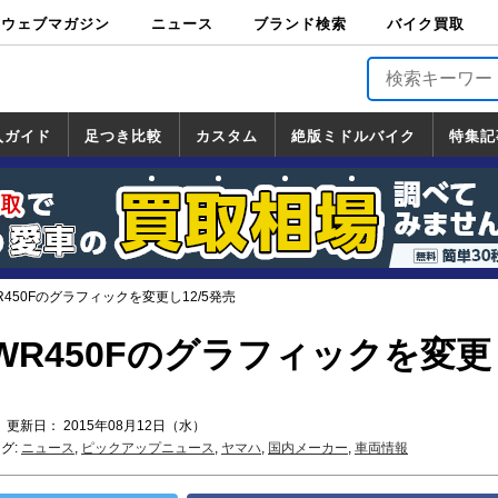
ウェブマガジン
ニュース
ブランド検索
バイク買取
バイクブロス・
原付＆ミニバイ
スポーツ＆ネイ
アメリカン＆ツ
ビッグスクータ
オフロード
バージンハーレ
バージンBMW
バージンドゥカ
バージントライ
ニュース
車両情報
イベント
キャンペ
トピック
バイク用
バイクパ
書籍・
サポート
お知らせ
ブランドを検
ブランドボイ
バイク買取
マガジンズ
ク
キッド
アラー
ー
ー
ティ
アンフ
TOP
ーン
ス
品
ーツ
DVD
索
ス
入ガイド
足つき比較
カスタム
絶版ミドルバイク
特集記
入ガイド
ンダ
マハ
ズキ
ワサキ
カスタム
ホンダ
ヤマハ
スズキ
カワサキ
道の駅調査隊
ツーリング情報局
日本の道50選
国道めぐり
林道ツーリング
絶版ミドルバイク
ホンダ
ヤマハ
スズキ
カワサキ
覧
一覧
一覧
450Fのグラフィックを変更し12/5発売
WR450Fのグラフィックを変更
 更新日： 2015年08月12日（水）
グ:
ニュース
,
ピックアップニュース
,
ヤマハ
,
国内メーカー
,
車両情報